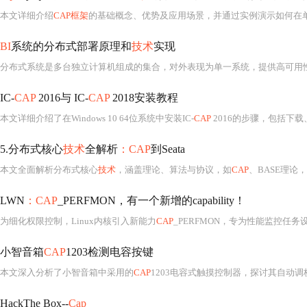
本文详细介绍
CAP框架
的基础概念、优势及应用场景，并通过实例演示如何在
BI
系统的分布式部署原理和
技术
实现
IC-
CAP
2016与 IC-
CAP
2018安装教程
本文详细介绍了在Windows 10 64位系统中安装IC-
CAP
2016的步骤，包括下载、解压、安装、
5.分布式核心
技术
全解析
：CAP
到Seata
本文全面解析分布式核心
技术
，涵盖理论、算法与协议，如
CAP
、BASE理论，Paxos、Raft算法等；介绍API网
LWN
：CAP
_PERFMON，有一个新增的capability！
为细化权限控制，Linux内核引入新能力
CAP
_PERFMON，专为性能监控任务
小智音箱
CAP
1203检测电容按键
本文深入分析了小智音箱中采用的
CAP
1203电容式触摸控制器，探讨其自动调
HackThe Box--
Cap