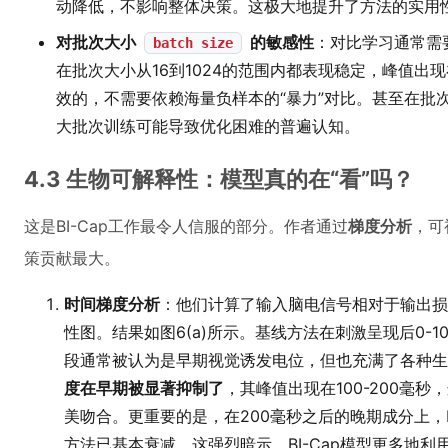
动降低，不影响整体决策。这极大地提升了方法的实用
对批次大小
的敏感性
：对比学习通常需要
batch size
在批次大小从16到1024的范围内都表现稳定，峰值出
效的，不需要依赖海量负样本的“暴力”对比。甚至在批次
大批次训练可能导致优化困难的普遍认知。
4.3 生物可解释性：模型真的在“看”吗？
这是BI-Cap工作最令人信服的部分。作者通过
梯度分析
，可
策贡献最大。
时间梯度分析
：他们计算了输入脑电信号相对于输出损
性图。结果如图6(a)所示。基线方法在刺激呈现后0-
段通常被认为是早期视觉诱发电位，但也充满了各种生
度在早期被显著抑制了
，其峰值出现在100-200毫秒
美吻合。更重要的是，在200毫秒之后的晚期成分上，B
方法已基本衰减。这强烈暗示，BI-Cap模型更多地利