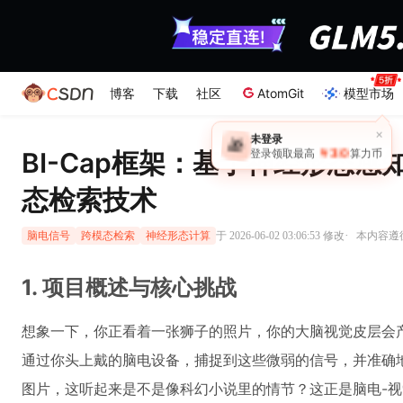
博客
下载
社区
AtomGit
模型市场
×
未登录
🎁
￥30
BI-Cap框架：基于神经形态感
登录领取最高
算力币
态检索技术
·
于 2026-06-02 03:06:53 修改
本内容遵循C
脑电信号
跨模态检索
神经形态计算
1. 项目概述与核心挑战
想象一下，你正看着一张狮子的照片，你的大脑视觉皮层会
通过你头上戴的脑电设备，捕捉到这些微弱的信号，并准确
图片，这听起来是不是像科幻小说里的情节？这正是脑电-