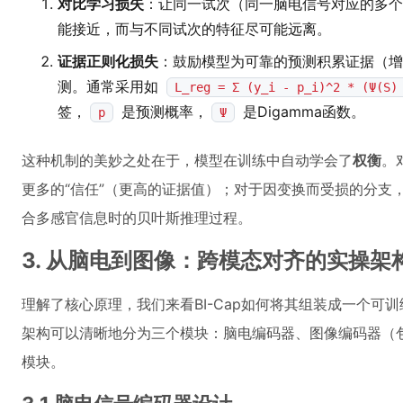
对比学习损失
：让同一试次（同一脑电信号对应的多个
能接近，而与不同试次的特征尽可能远离。
证据正则化损失
：鼓励模型为可靠的预测积累证据（
测。通常采用如
L_reg = Σ (y_i - p_i)^2 * (Ψ(S)
签，
是预测概率，
是Digamma函数。
p
Ψ
这种机制的美妙之处在于，模型在训练中自动学会了
权衡
。
更多的“信任”（更高的证据值）；对于因变换而受损的分支
合多感官信息时的贝叶斯推理过程。
3. 从脑电到图像：跨模态对齐的实操架
理解了核心原理，我们来看BI-Cap如何将其组装成一个可
架构可以清晰地分为三个模块：脑电编码器、图像编码器（
模块。