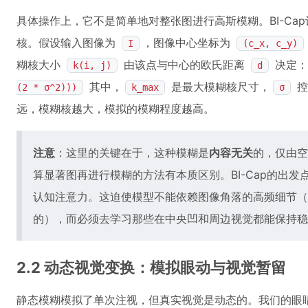
具体操作上，它不是简单地对整张图进行高斯模糊。BI-Ca
核。假设输入图像为
，图像中心坐标为
I
(c_x, c_y)
糊核大小
由该点与中心的欧氏距离
决定
k(i, j)
d
其中，
是最大模糊核尺寸，
控
(2 * σ^2)))
k_max
σ
远，模糊核越大，模拟的模糊程度越高。
注意
：这里的关键在于，这种模糊是
内容无关
的，仅由空
算显著图再进行模糊的方法有本质区别。BI-Cap的出
认知注意力。这迫使模型不能依赖图像角落的高频细节（
的），而必须去学习那些在中央凹和周边视觉都能保持稳
2.2 动态视觉变换：模拟眼动与视觉暂留
静态模糊模拟了单次注视，但真实视觉是动态的。我们的眼