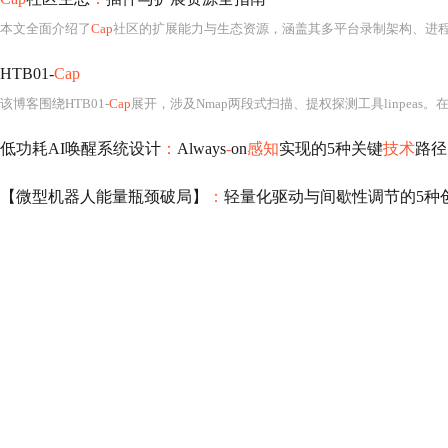
本文全面介绍了
Cap
社区的扩展能力与生态资源，涵盖其多平台录制架构、进程间通信机制及配置系统。同时展示了现有的自定义工作流、系统集成
HTB01-
Cap
该博客围绕HTB01-
Cap
展开，涉及Nmap两段式扫描、提权探测工具linpeas。在靶场中需解决多个问题，如确定开放端口、获取扫描结果等。总结部分介绍了linpeas.sh
低功耗AI唤醒系统设计
：
Always
-
on
感知
实现的5种关键
技术
路径
【微型机器人能量瓶颈破局】
：
轻量化驱动与间歇性调节的5种