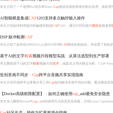
本文介绍了一个使用Perl语言和Term
::Cap
模块实现的简单控制台应用，该应用可以在终端中展示一个左右移动的字符串“welcomet
AI智能棋盘集成
CAP
1203支持多点触控输入操作
本文介绍如何利用低功耗触摸控制器
CAP
1203，通过行列扫描与
模拟
多路复用
DSP 脉冲检测
CAP
本文介绍了如何在DSP2833x上进行GPIO和
CAP
模块的初始化，并设置了相应
基于AI的文字
检索
视频片段模型实战
：
从算法选型到生产部署
本文聚焦基于AI的文字
检索
视频片段
技术
，涵盖语义鸿沟痛点分析、CLIP+Fais
告别音画不同步
：Cap
跨平台音频共享实现指南
本文介绍开源跨平台屏幕共享工具
Cap
如何解决音画不同步问题。重点阐述其智能延迟估计算法、音频设备类型自动识别（有线/蓝牙/AirPlay）、以及针对macOS、Wi
【Docker高级权限配置】
：
如何正确使用
cap
_add避免安全隐患
本文深入解析Docker中
cap
_add的使用方法及其安全风险，介绍Linux Capabil
Cap
社区生态
：
插件与扩展资源全指南