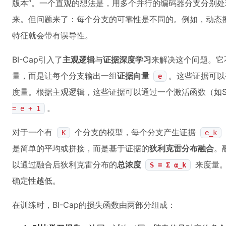
版本”。一个直观的想法是，用多个并行的编码器分支分别
来。但问题来了：每个分支的可靠性是不同的。例如，动态
特征就会带有误导性。
BI-Cap引入了
主观逻辑
与
证据深度学习
来解决这个问题。它
量，而是让每个分支输出一组
证据向量
。这些证据可以
e
度量。根据主观逻辑，这些证据可以通过一个激活函数（如So
。
= e + 1
对于一个有
个分支的模型，每个分支产生证据
K
e_k
是简单的平均或拼接，而是基于证据的
狄利克雷分布融合
。
以通过融合后狄利克雷分布的
总浓度
来度量
S = Σ α_k
确定性越低。
在训练时，BI-Cap的损失函数由两部分组成：