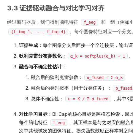
3.3 证据驱动融合与对比学习对齐
经过编码器后，我们得到脑电特征
和一组（例如4
f_eeg
。每个图像特征对应一个分支
{f_img_1, ..., f_img_4}
证据生成
：每个图像分支后面接一个全连接层，输出
狄利克雷分布参数化
：
α_k = softplus(e_k) + 1
融合与不确定性估计
：
融合后的狄利克雷参数：
α_fused = Σ α_k
融合后的类别概率（用于分类任务）：
p_fused
总体不确定性：
，其中K
u = K / Σ α_fused
对比学习目标
：BI-Cap的核心目标是跨模态检索，因
每个脑电特征
，其正样本是与之对应的融合
f_eeg
次中其他试次的图像特征。损失函数鼓励正样本对之间