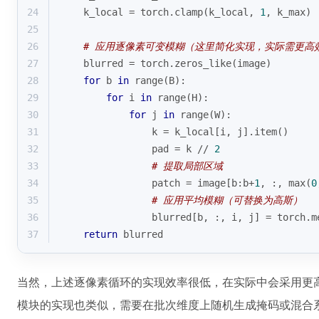
24
    k_local = torch.clamp(k_local, 
1
, k_max)
25
26
# 应用逐像素可变模糊（这里简化实现，实际需更高
27
    blurred = torch.zeros_like(image)
28
for
 b 
in
range
(B):
29
for
 i 
in
range
(H):
30
for
 j 
in
range
(W):
31
                k = k_local[i, j].item()
32
                pad = k // 
2
33
# 提取局部区域
34
                patch = image[b:b+
1
, :, 
max
(
0
35
# 应用平均模糊（可替换为高斯）
36
                blurred[b, :, i, j] = torch.m
37
return
 blurred
当然，上述逐像素循环的实现效率很低，在实际中会采用更
模块的实现也类似，需要在批次维度上随机生成掩码或混合