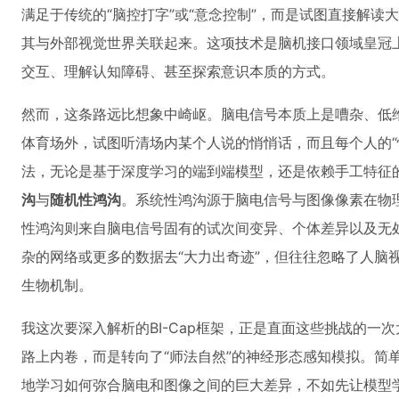
满足于传统的“脑控打字”或“意念控制”，而是试图直接解读
其与外部视觉世界关联起来。这项技术是脑机接口领域皇冠
交互、理解认知障碍、甚至探索意识本质的方式。
然而，这条路远比想象中崎岖。脑电信号本质上是嘈杂、低
体育场外，试图听清场内某个人说的悄悄话，而且每个人的“
法，无论是基于深度学习的端到端模型，还是依赖手工特征
沟
与
随机性鸿沟
。系统性鸿沟源于脑电信号与图像像素在物
性鸿沟则来自脑电信号固有的试次间变异、个体差异以及无
杂的网络或更多的数据去“大力出奇迹”，但往往忽略了人脑
生物机制。
我这次要深入解析的BI-Cap框架，正是直面这些挑战的一
路上内卷，而是转向了“师法自然”的神经形态感知模拟。简
地学习如何弥合脑电和图像之间的巨大差异，不如先让模型学