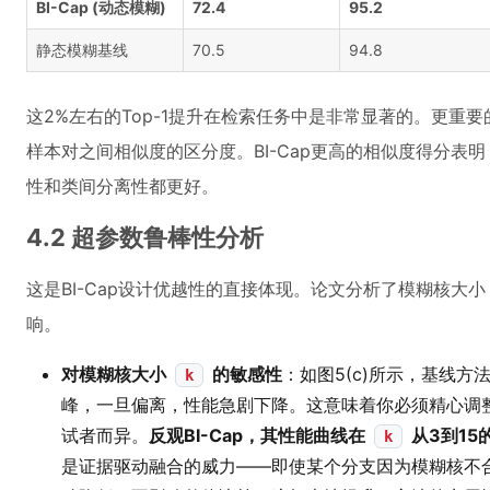
BI-Cap (动态模糊)
72.4
95.2
静态模糊基线
70.5
94.8
这2%左右的Top-1提升在检索任务中是非常显著的。更重要
样本对之间相似度的区分度。BI-Cap更高的相似度得分表
性和类间分离性都更好。
4.2 超参数鲁棒性分析
这是BI-Cap设计优越性的直接体现。论文分析了模糊核大
响。
对模糊核大小
的敏感性
：如图5(c)所示，基线方
k
峰，一旦偏离，性能急剧下降。这意味着你必须精心调
试者而异。
反观BI-Cap，其性能曲线在
从3到1
k
是证据驱动融合的威力——即使某个分支因为模糊核不