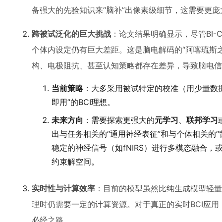
备强大的先验知识来“脑补”出像素级细节，这需要更
跨被试泛化的巨大挑战
：论文结果明确显示，尽管BI-
个体内设定仍有巨大差距。这是脑电解码的“阿喀琉斯
构、电极阻抗、甚至认知策略都存在差异，导致脑电信
当前策略
：大多采用被试特定的校准（用少量数
即用”的BCI理想。
未来方向
：需要探索更强大的
元学习
、
联邦学习
出与任务相关的“通用神经表征”和与个体相关的
稳定的神经信号（如fNIRS）进行多模态融合
约束解空间。
实时性与计算效率
：目前的模型虽然比纯生成模型轻量
理时仍需要一定的计算资源。对于真正的实时BCI应
必经之路。