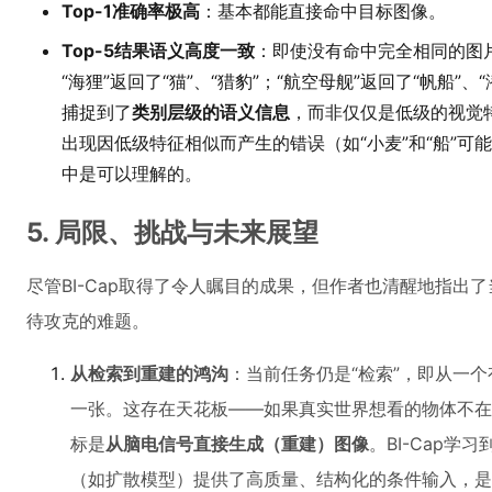
Top-1准确率极高
：基本都能直接命中目标图像。
Top-5结果语义高度一致
：即使没有命中完全相同的图
“海狸”返回了“猫”、“猎豹”；“航空母舰”返回了“帆船
捕捉到了
类别层级的语义信息
，而非仅仅是低级的视觉
出现因低级特征相似而产生的错误（如“小麦”和“船”
中是可以理解的。
5. 局限、挑战与未来展望
尽管BI-Cap取得了令人瞩目的成果，但作者也清醒地指出
待攻克的难题。
从检索到重建的鸿沟
：当前任务仍是“检索”，即从一
一张。这存在天花板——如果真实世界想看的物体不在
标是
从脑电信号直接生成（重建）图像
。BI-Cap
（如扩散模型）提供了高质量、结构化的条件输入，是