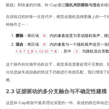
眼跳）和快速的扫视。BI-Cap通过
随机局部擦除与混合
来模
在训练过程的每一次迭代中，模型会随机选择图像上的一个
种操作之一：
擦除
：将区域
内的像素值置为零或随机噪声，模
R
混合
：将区域
内的像素与一个随机噪声或另一张
R
，其中
为随机混合系
= λ * I_R + (1-λ) * N
λ
这个操作的生物学动机在于，视觉系统需要处理不完整的、
分信息缺失或扭曲的情况下仍能进行有效匹配，我们增强了
赖。
2.3 证据驱动的多分支融合与不确定性建模
这是BI-Cap框架中最具理论深度的一环。前述的静态和动