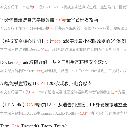
本文介绍了一个名为
Cap
的HackTheBox挑战的渗透测试过程。通过端口扫描发现目标系统的开放端口和服务，并利用
10分钟自建屏幕共享服务器
：Cap
全平台部署指南
本文介绍了如何10分钟内自建
Cap
屏幕共享服务器，涵盖Docker部署、服务验
【容器安全核心技能】
：
用
cap
_add实现最小权限原则的5个案例
本文深入探讨利用Docker的
cap
_add机制遵循最小权限原则的五个典型场景，涵盖网络、文件系
Docker
cap
_add权限详解
：
从入门到生产环境安全落地
本文深入解析Docker中
cap
_add机制，涵盖Linux Capabilities原理、常见能力权限及安全风险。重点介绍生产环境中如何通过最小
AI智能棋盘通过TI
CAP
1298实现多点电容感应
本文介绍基于TI的
CAP
1298多通道电容感应控制器实现AI智能棋盘的
技术
方案。通过电荷
【LE Audio】
CAP
精讲[12]
：
从通告到连接，LE外设连接建立
本文深入剖析LE Audio中Common Audio Profile（
CAP
）协议下外设连接建立
Term
::Cap
, Tgetend(), Tgoto, Tputs()