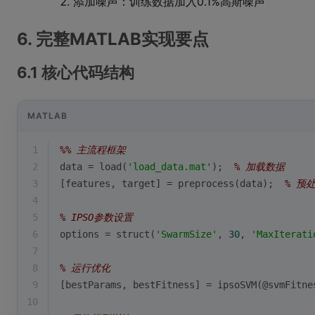
添加噪声：训练数据加入0.1%高斯噪声
6. 完整MATLAB实现要点
6.1 核心代码结构
MATLAB
1
%% 主流程框架
2
data = load(
'load_data.mat'
);  
% 加载数据
3
[features, target] = preprocess(data);  
% 预
4
5
% IPSO参数设置
6
options = struct(
'SwarmSize'
, 
30
, 
'MaxIterati
7
8
% 运行优化
9
[bestParams, bestFitness] = ipsoSVM(@svmFitne
10