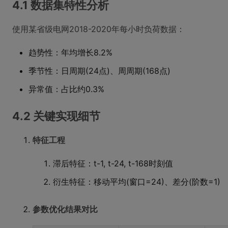
4.1 数据集特性分析
使用某省级电网2018-2020年每小时负荷数据：
趋势性：年均增长8.2%
季节性：日周期(24点)、周周期(168点)
异常值：占比约0.3%
4.2 关键实现细节
特征工程
滞后特征：t-1, t-24, t-168时刻值
衍生特征：移动平均(窗口=24)、差分(阶数=1)
参数优化结果对比