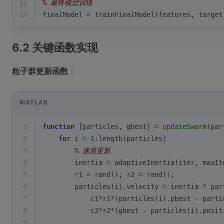
11
% 最终模型训练
12
finalModel = trainFinalModel(features, target
6.2 关键函数实现
粒子群更新函数
：
MATLAB
1
function
[particles, gbest]
 = 
updateSwarm
(par
2
for
i
 = 
1
:
length
(particles)
3
% 速度更新
4
        inertia = adaptiveInertia(iter, maxIt
5
        r1 = 
rand
(); r2 = 
rand
();
6
        particles(
i
).velocity = inertia * par
7
            c1*r1*(particles(
i
).pbest - parti
8
            c2*r2*(gbest - particles(
i
).posit
9