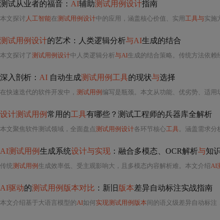
‌测试从业者的福音：
AI
辅助
测试用例设计
指南‌
本文探讨
人工智能
在
测试用例设计
中的应用，涵盖核心价值、实用
工具与
实施
测试用例设计
的艺术：人类逻辑分析
与AI
生成的结合
本文探讨了
测试用例设计
中人类逻辑分析
与AI
生成的结合策略。传统方法依赖经验，注
深入剖析：
AI
自动生成
测试用例工具
的现状
与
选择
在快速迭代的软件开发中，
测试用例
编写是瓶颈。本文从功能、优劣势、适用场景
设计测试用例
常用的
工具
有哪些？测试工程师的兵器库全解析
本文聚焦软件测试领域，全面盘点
测试用例设计
各环节核心
工具
。涵盖需求分
AI测试用例
生成系统
设计与实现
：融合多模态、OCR解析
与
知
传统
测试用例
生成效率低、受主观影响大，且多模态内容解析难。本文介绍
A
AI驱动
的
测试用例版本对比
：新旧
版本
差异自动标注实战指南
本文介绍基于大语言模型的
AI
如何
实现测试用例版本
间的语义级差异自动标注，显著提升测试维护效率。系统可识别逻辑变更而非文本变化，支持CI/CD集成