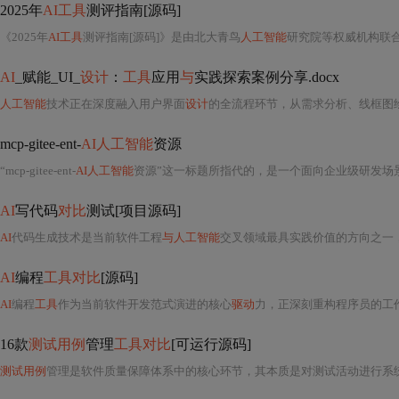
2025年
AI工具
测评指南[源码]
《2025年
AI工具
测评指南[源码]》是由北大青鸟
人工智能
研究院等权威机构联
AI
_赋能_UI_
设计
：
工具
应用
与
实践探索案例分享.docx
人工智能
技术正在深度融入用户界面
设计
的全流程环节，从需求分析、线框图绘
mcp-gitee-ent-
AI人工智能
资源
“mcp-gitee-ent-
AI人工智能
资源”这一标题所指代的，是一个面向企业级研发场
AI
写代码
对比
测试[项目源码]
AI
代码生成技术是当前软件工程
与人工智能
交叉领域最具实践价值的方向之一，其核心
AI
编程
工具对比
[源码]
AI
编程
工具
作为当前软件开发范式演进的核心
驱动
力，正深刻重构程序员的工
16款
测试用例
管理
工具对比
[可运行源码]
测试用例
管理是软件质量保障体系中的核心环节，其本质是对测试活动进行系统化、结构化