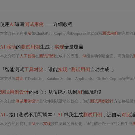
使用
AI
编写
测试用例
——详细教程
本文介绍了利用
AI
如ChatGPT、Copilot和Deepseek辅助编写
测试用例
的完整流程。
AI 驱动
的
测试用例
生成：
实现
全量覆盖
本文介绍了
人工智能
在
测试用例
生成中的应用。
AI
能自动创建全面、高质量的
『智能测试
工具对比
：谁能
实现
“
测试用例
自动生成”』
本文系统
对比
了Testim.io、Katalon Studio、Applitools、GitHub Copilot
测试用例设计
的核心：从传统方法到
AI
辅助建模
本文指出
测试用例设计
是软件测试活动的核心，传统
测试用例设计
方法包括黑盒、
AI
- 接口测试不用写脚本！
AI
帮我生成
测试用例
，还自动
对比
本文介绍如何利用
AI
技术
实现
接口测试的自动化，通过解析OpenAPI文档生成