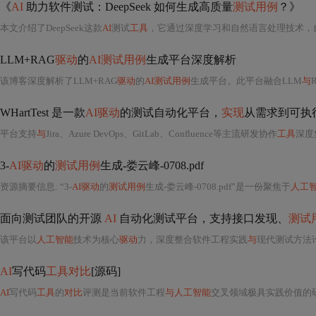
《
AI
助力软件测试：DeepSeek 如何生成高质量
测试用例
？》
本文介绍了DeepSeek这款
AI
测试
工具
，它通过深度学习和自然语言处理技术，
LLM+RAG
驱动
的
AI测试用例
生成平台深度解析
该博客深度解析了LLM+RAG
驱动
的
AI测试用例
生成平台。此平台融合LLM
与
R
WHartTest 是一款
AI驱动
的测试自动化平台，
实现
从需求到可执
平台支持
与
Jira、Azure DevOps、GitLab、Confluence等主流研发协作
工具
深度
3-
AI驱动
的
测试用例
生成-娄云峰-0708.pdf
资源摘要信息: “3-
AI驱动
的
测试用例
生成-娄云峰-0708.pdf”是一份聚焦于
人工
面向测试团队的开源
AI
自动化测试平台，支持接口发现、
测试
该平台以
人工智能
技术为核心
驱动
力，深度整合软件工程实践
与
现代测试方法
AI
写代码
工具对比
[源码]
AI
写代码
工具
的
对比
评测是当前软件工程
与人工智能
交叉领域极具实践价值的研究