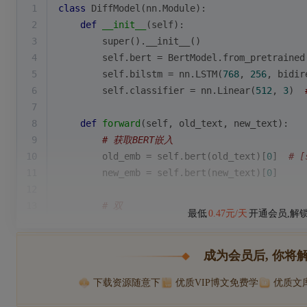
1
class
DiffModel
(
nn.Module
):
2
def
__init__
(
self
):
3
super
().__init__()
4
        self.bert = BertModel.from_pretrained
5
        self.bilstm = nn.LSTM(
768
, 
256
, bidir
6
        self.classifier = nn.Linear(
512
, 
3
)  
7
8
def
forward
(
self, old_text, new_text
):
9
# 获取BERT嵌入
10
        old_emb = self.bert(old_text)[
0
]  
# [
11
        new_emb = self.bert(new_text)[
0
]
12
13
# 双
最低
0.47元/天
开通会员,解
成为会员后, 你将
下载资源随意下
优质VIP博文免费学
优质文