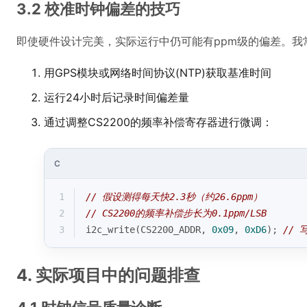
3.2 校准时钟偏差的技巧
即使硬件设计完美，实际运行中仍可能有ppm级的偏差。我
用GPS模块或网络时间协议(NTP)获取基准时间
运行24小时后记录时间偏差量
通过调整CS2200的频率补偿寄存器进行微调：
C
1
// 假设测得每天快2.3秒（约26.6ppm）
2
// CS2200的频率补偿步长为0.1ppm/LSB
3
i2c_write(CS2200_ADDR, 
0x09
, 
0xD6
); 
// 
4. 实际项目中的问题排查