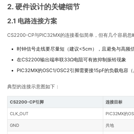
2. 硬件设计的关键细节
2.1 电路连接方案
CS2200-CP与PIC32MX的连接看似简单，但有几个容易
时钟信号走线要尽量短（建议<5cm），且避免与高频
在CS2200输出端串联33Ω电阻可有效抑制振铃现象
PIC32MX的OSC1/OSC2引脚需要接15pF的负载
典型的连接示意图如下：
CS2200-CP引脚
连接目标
CLK_OUT
PIC32MX的OS
GND
共地