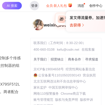
AI 搜索
登录
会员·新人礼包
消息
创作中心
×
未登录
🎁
￥30
登录领取最高
算力币
weixin_30313409
联系我们（工作时间：8:30-22:00）
400-660-0108
kefu@csdn.net
在线客服
控制多个传感
关于我们
招贤纳士
商务合作
寻求报道
微控制器的组
京ICP备19004658号
经营性网站备案信息
公安备案号11010502030143
营业执照
北京互联网违法和不良信息举报中心
795F512L
家长监护
中国互联网举报中心
算法。两者配合
网络110报警服务
Chrome商店下载
账号管理规范
版权与免责声明
版权申诉