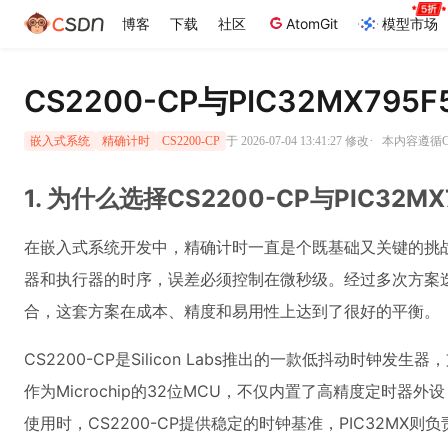
博客
下载
社区
AtomGit
模型市场
CS2200-CP与PIC32MX7
·
于 2026-07-04 13:41:27 修改
本内容遵循CC
嵌入式系统
精确计时
CS2200-CP
1. 为什么选择CS2200-CP与PIC32M
在嵌入式系统开发中，精确计时一直是个既基础又关键的挑
器和执行器的时序，误差必须控制在微秒级。经过多次方案迭代，最
合，这套方案在成本、精度和易用性上达到了很好的平衡。
CS2200-CP是Silicon Labs推出的一款低抖动时钟发生器
作为Microchip的32位MCU，不仅内置了高精度定时器外设
使用时，CS2200-CP提供稳定的时钟基准，PIC32MX