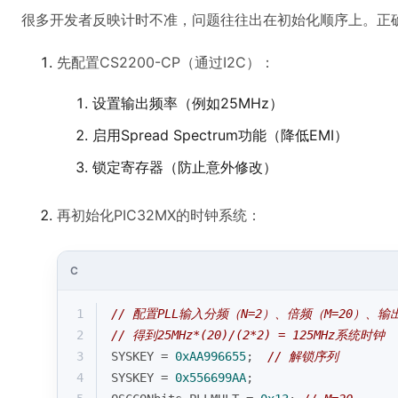
很多开发者反映计时不准，问题往往出在初始化顺序上。正
先配置CS2200-CP（通过I2C）：
设置输出频率（例如25MHz）
启用Spread Spectrum功能（降低EMI）
锁定寄存器（防止意外修改）
再初始化PIC32MX的时钟系统：
C
1
// 配置PLL输入分频（N=2）、倍频（M=20）、输
2
// 得到25MHz*(20)/(2*2) = 125MHz系统时钟
3
SYSKEY = 
0xAA996655
;  
// 解锁序列
4
SYSKEY = 
0x556699AA
;