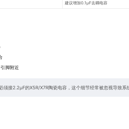
建议增加0.1μF去耦电容
）
合
D引脚附近
必须接2.2μF的X5R/X7R陶瓷电容，这个细节经常被忽视导致