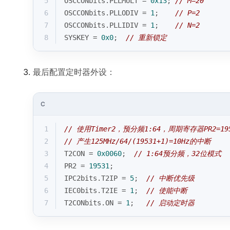
5
OSCCONbits.PLLMULT = 
0x13
; 
// M=20
6
OSCCONbits.PLLODIV = 
1
;    
// P=2
7
OSCCONbits.PLLIDIV = 
1
;    
// N=2
8
SYSKEY = 
0x0
;  
// 重新锁定
最后配置定时器外设：
C
1
// 使用Timer2，预分频1:64，周期寄存器PR2=19
2
// 产生125MHz/64/(19531+1)=10Hz的中断
3
T2CON = 
0x0060
;  
// 1:64预分频，32位模式
4
PR2 = 
19531
;
5
IPC2bits.T2IP = 
5
;  
// 中断优先级
6
IEC0bits.T2IE = 
1
;  
// 使能中断
7
T2CONbits.ON = 
1
;   
// 启动定时器