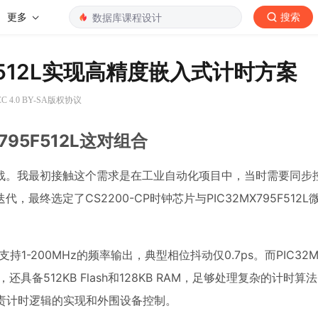
更多
搜索
95F512L实现高精度嵌入式计时方案
 4.0 BY-SA版权协议
X795F512L这对组合
战。我最初接触这个需求是在工业自动化项目中，当时需要同步
终选定了CS2200-CP时钟芯片与PIC32MX795F512L
，支持1-200MHz的频率输出，典型相位抖动仅0.7ps。而PIC32MX
，还具备512KB Flash和128KB RAM，足够处理复杂的计时
则负责计时逻辑的实现和外围设备控制。