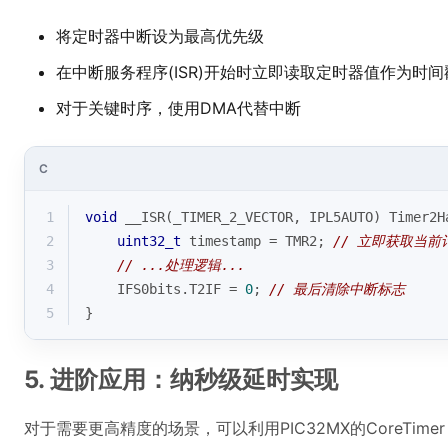
将定时器中断设为最高优先级
在中断服务程序(ISR)开始时立即读取定时器值作为时间
对于关键时序，使用DMA代替中断
C
1
void
 __ISR(_TIMER_2_VECTOR, IPL5AUTO) Timer2H
2
uint32_t
 timestamp = TMR2; 
// 立即获取当前
3
// ...处理逻辑...
4
    IFS0bits.T2IF = 
0
; 
// 最后清除中断标志
5
}
5. 进阶应用：纳秒级延时实现
对于需要更高精度的场景，可以利用PIC32MX的CoreTim