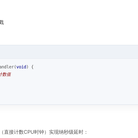
戳
andler(
void
) {
计数值
er（直接计数CPU时钟）实现纳秒级延时：