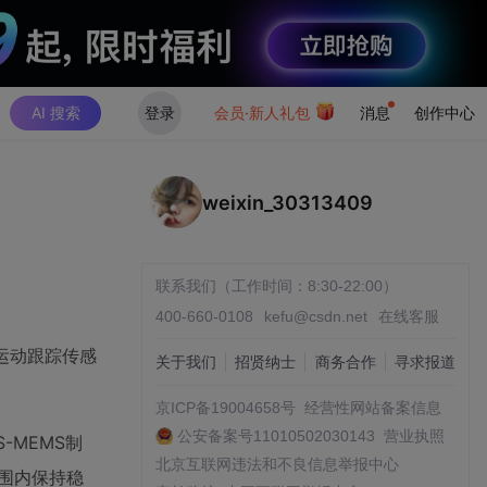
AI 搜索
登录
会员·新人礼包
消息
创作中心
weixin_30313409
联系我们（工作时间：8:30-22:00）
400-660-0108
kefu@csdn.net
在线客服
轴运动跟踪传感
关于我们
招贤纳士
商务合作
寻求报道
京ICP备19004658号
经营性网站备案信息
公安备案号11010502030143
营业执照
-MEMS制
北京互联网违法和不良信息举报中心
范围内保持稳