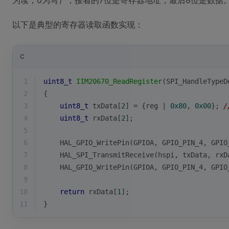
为读，0为写），接着的7位是寄存器地址，最后8位是数据
以下是典型的寄存器读取函数实现：
C
1
uint8_t
IIM20670_ReadRegister
(SPI_HandleTypeD
2
{
3
uint8_t
 txData[
2
] = {reg | 
0x80
, 
0x00
}; 
4
uint8_t
 rxData[
2
];
5
6
    HAL_GPIO_WritePin(GPIOA, GPIO_PIN_4, GPIO
7
    HAL_SPI_TransmitReceive(hspi, txData, rxD
8
    HAL_GPIO_WritePin(GPIOA, GPIO_PIN_4, GPIO
9
10
return
 rxData[
1
];
11
}