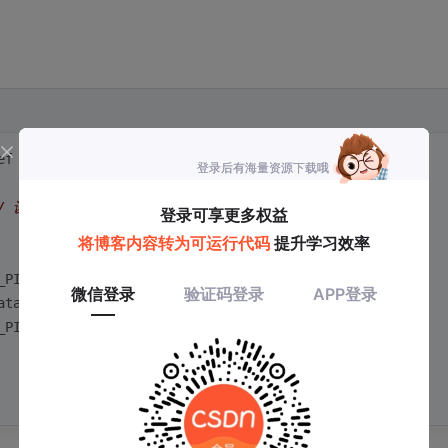
。
ef *hspi, 
uint8_t
 reg)
// 设置读标志位
_PIN_RESET); 
// 拉低CS
ata, 
2
, HAL_MAX_DELAY);
_PIN_SET); 
// 拉高CS