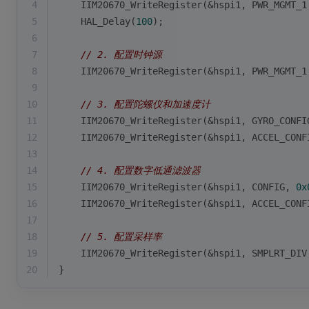
4
    IIM20670_WriteRegister(&hspi1, PWR_MGMT_1
5
    HAL_Delay(
100
);
6
7
// 2. 配置时钟源
8
    IIM20670_WriteRegister(&hspi1, PWR_MGMT_1
9
10
// 3. 配置陀螺仪和加速度计
11
    IIM20670_WriteRegister(&hspi1, GYRO_CONFI
12
    IIM20670_WriteRegister(&hspi1, ACCEL_CONF
13
14
// 4. 配置数字低通滤波器
15
    IIM20670_WriteRegister(&hspi1, CONFIG, 
0x
16
    IIM20670_WriteRegister(&hspi1, ACCEL_CONF
17
18
// 5. 配置采样率
19
    IIM20670_WriteRegister(&hspi1, SMPLRT_DIV
20
}