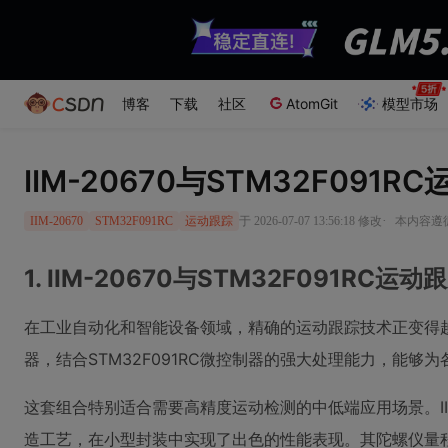
博客
下载
社区
AtomGit
模型市场
IIM-20670与STM32F09
·
于 2026-07-07 13:56:18 修改
本内容遵循C
IIM-20670
STM32F091RC
运动跟踪
1. IIM-20670与STM32F091RC
在工业自动化和智能设备领域，精确的运动跟踪技术正变得越来越重要
器，结合STM32F091RC微控制器的强大处理能力，能
这套组合特别适合需要高精度运动检测的中低端应用场景。IIM
造工艺，在小型封装中实现了出色的性能表现。其陀螺仪量程可