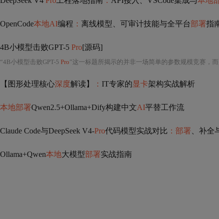
DeepSeek V4
Pro
工程落地指南
：
API接入、VSCode集成与
本地
OpenCode
本地AI
编程
：
离线模型、可审计技能与全平台
部署
指
4B小模型击败GPT-5
Pro
[源码]
“4B小模型击败GPT-5
Pro
”这一标题所揭示的并非一场简单的参数规模竞赛，
【图形处理核心
深度
解读】
：
IT专家的
显卡
架构实战解析
本地部署
Qwen2.5+Ollama+Dify构建中文
AI
平替工作流
Claude Code与DeepSeek V4-
Pro
代码模型实战对比
：部署
、补全
Ollama+Qwen
本地
大模型
部署
实战指南