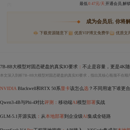
最低
0.47元/天
开通会员,解
内
成为会员后, 你将
下载资源随意下
优质VIP博文免费学
优质文
7B-8B大模型对固态硬盘的真实IO要求
：
不止是容量，更是4K
NVIDIA
Blackwell和RTX 50系
显卡
该怎么
选
？不同用途下谁更
Qwen3-4B与Phi-4对比
评测：
移动端
AI
模型
部署
实战
GLM-5.1开源实践
：
从
本地部署
到企业级
AI
集成全链路