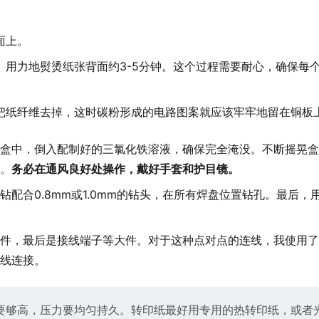
面上。
用力地熨烫纸张背面约3-5分钟。这个过程需要耐心，确保每
把纸纤维去掉，这时碳粉形成的电路图案就应该牢牢地留在铜板
盒中，倒入配制好的三氯化铁溶液，确保完全淹没。不断摇晃盒
。
务必在通风良好处操作，戴好手套和护目镜。
配合0.8mm或1.0mm的钻头，在所有焊盘位置钻孔。最后，
元件，最后是接线端子等大件。对于这种点对点的连线，我使用了3
线连接。
温度要够高，压力要均匀持久。转印纸最好用专用的热转印纸，或者