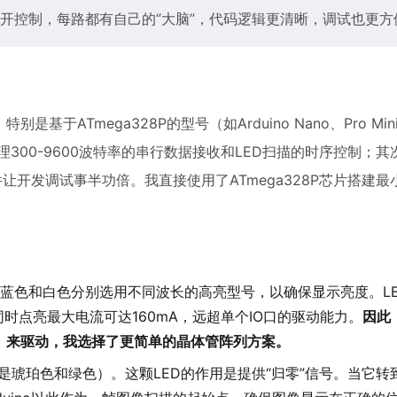
开控制，每路都有自己的“大脑”，代码逻辑更清晰，调试也更方
，特别是基于ATmega328P的型号（如Arduino Nano、Pro M
300-9600波特率的串行数据接收和LED扫描的时序控制；其
让开发调试事半功倍。我直接使用了ATmega328P芯片搭建
。蓝色和白色分别选用不同波长的高亮型号，以确保显示亮度。L
颗同时点亮最大电流可达160mA，远超单个IO口的驱动能力。
因此
95）来驱动，我选择了更简单的晶体管阵列方案。
是琥珀色和绿色）。这颗LED的作用是提供“归零”信号。当它转