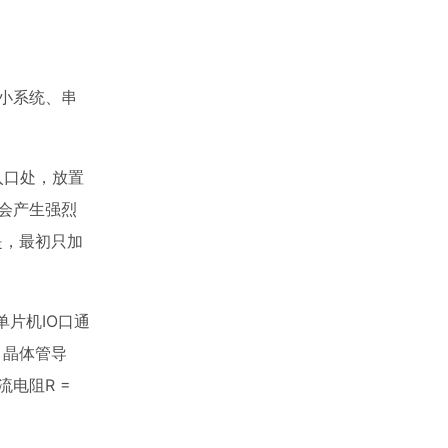
最小系统、串
入口处，放置
时会产生强烈
是，最初只加
单片机IO口通
，晶体管导
流电阻R =