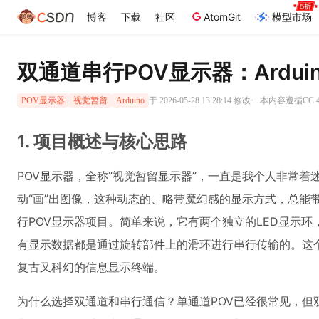
博客
下载
社区
AtomGit
模型市场
双通道串行POV显示器：Ardu
·
于 2026-05-28 13:28:14 修改
本内容遵循CC 4
POV显示器
视觉暂留
Arduino
1. 项目概述与核心思路
POV显示器，全称“视觉暂留显示器”，一直是我个人非常
动“画”出图像，这种动态的、略带魔幻感的显示方式，总能
行POV显示器项目。简单来说，它有两个独立的LED显示
有显示数据都是通过旋转部件上的滑环进行串行传输的。这
复古又科幻的信息显示终端。
为什么选择双通道和串行通信？单通道POV已经很常见，