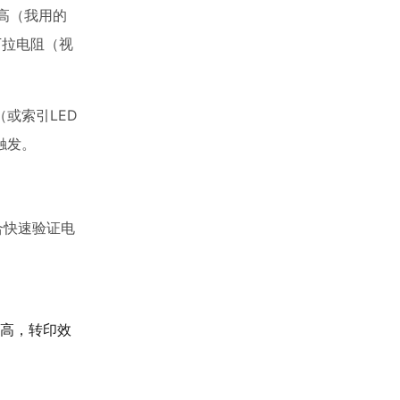
不高（我用的
下拉电阻（视
或索引LED
触发。
合快速验证电
高，转印效