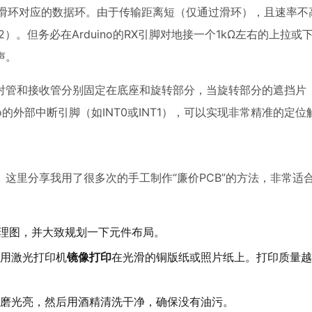
接连接至滑环对应的数据环。由于传输距离短（仅通过滑环），且速率
）。但务必在Arduino的RX引脚对地接一个1kΩ左右的上拉或
声。
射管和接收管分别固定在底座和旋转部分，当旋转部分的遮挡片（
o的外部中断引脚（如INT0或INT1），可以实现非常精准的定位
。这里分享我用了很多次的手工制作“廉价PCB”的方法，非常适
制原理图，并大致规划一下元件布局。
用激光打印机
镜像打印
在光滑的铜版纸或照片纸上。打印质量越
磨光亮，然后用酒精清洗干净，确保没有油污。