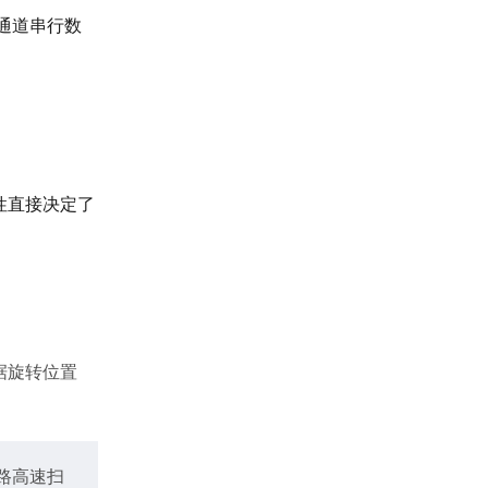
通道串行数
性直接决定了
。
根据旋转位置
多路高速扫