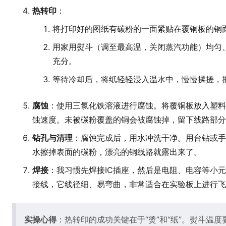
热转印
：
将打印好的图纸有碳粉的一面紧贴在覆铜板的铜
用家用熨斗（调至最高温，关闭蒸汽功能）均匀、
充分。
等待冷却后，将纸轻轻浸入温水中，慢慢揉搓，
腐蚀
：使用三氯化铁溶液进行腐蚀。将覆铜板放入塑料
蚀速度。未被碳粉覆盖的铜会被腐蚀掉，留下线路部分
钻孔与清理
：腐蚀完成后，用水冲洗干净。用台钻或手钻
水擦掉表面的碳粉，漂亮的铜线路就露出来了。
焊接
：我习惯先焊接IC插座，然后是电阻、电容等小
接线，它线径细、易弯曲，非常适合在实验板上进行飞
实操心得
：热转印的成功关键在于“烫”和“纸”。熨斗