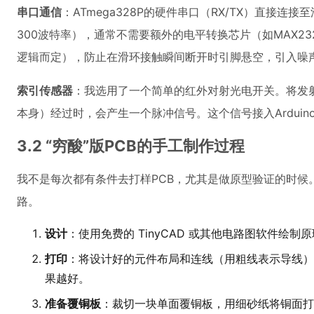
串口通信
：ATmega328P的硬件串口（RX/TX）直
300波特率），通常不需要额外的电平转换芯片（如MAX232
逻辑而定），防止在滑环接触瞬间断开时引脚悬空，引入噪
索引传感器
：我选用了一个简单的红外对射光电开关。将发
本身）经过时，会产生一个脉冲信号。这个信号接入Arduin
3.2 “穷酸”版PCB的手工制作过程
我不是每次都有条件去打样PCB，尤其是做原型验证的时候
路。
设计
：使用免费的 TinyCAD 或其他电路图软件绘
打印
：将设计好的元件布局和连线（用粗线表示导线）
果越好。
准备覆铜板
：裁切一块单面覆铜板，用细砂纸将铜面打