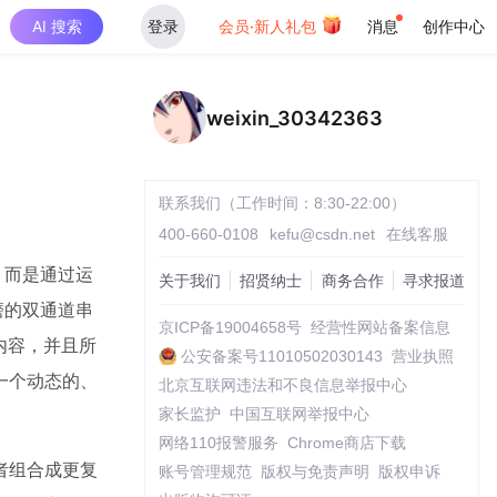
AI 搜索
登录
会员·新人礼包
消息
创作中心
weixin_30342363
联系我们（工作时间：8:30-22:00）
400-660-0108
kefu@csdn.net
在线客服
，而是通过运
关于我们
招贤纳士
商务合作
寻求报道
磨的双通道串
京ICP备19004658号
经营性网站备案信息
内容，并且所
公安备案号11010502030143
营业执照
一个动态的、
北京互联网违法和不良信息举报中心
家长监护
中国互联网举报中心
网络110报警服务
Chrome商店下载
者组合成更复
账号管理规范
版权与免责声明
版权申诉