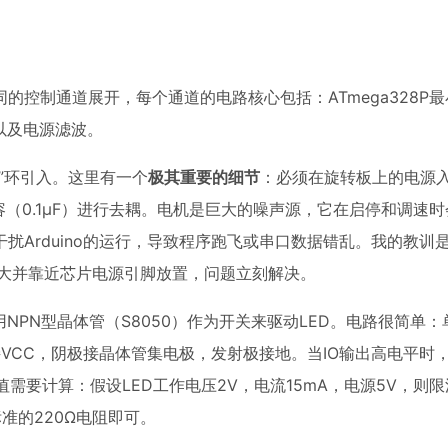
控制通道展开，每个通道的电路核心包括：ATmega328P
以及电源滤波。
D”环引入。这里有一个
极其重要的细节
：必须在旋转板上的电源
容（0.1µF）进行去耦。电机是巨大的噪声源，它在启停和调速
扰Arduino的运行，导致程序跑飞或串口数据错乱。我的教训
加大并靠近芯片电源引脚放置，问题立刻解决。
NPN型晶体管（S8050）作为开关来驱动LED。电路很简单：
接VCC，阴极接晶体管集电极，发射极接地。当IO输出高电平时
需要计算：假设LED工作电压2V，电流15mA，电源5V，则限
，选择标准的220Ω电阻即可。