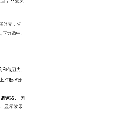
位置，不会漂
属外壳，切
点压力适中、
度和低阻力。
床上打磨掉涂
M调速器。
因
定、显示效果