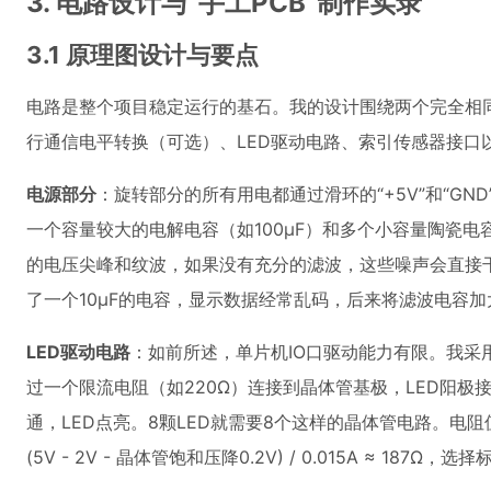
3. 电路设计与“手工PCB”制作实录
3.1 原理图设计与要点
电路是整个项目稳定运行的基石。我的设计围绕两个完全相同的
行通信电平转换（可选）、LED驱动电路、索引传感器接口
电源部分
：旋转部分的所有用电都通过滑环的“+5V”和“GN
一个容量较大的电解电容（如100µF）和多个小容量陶瓷电
的电压尖峰和纹波，如果没有充分的滤波，这些噪声会直接干
了一个10µF的电容，显示数据经常乱码，后来将滤波电容
LED驱动电路
：如前所述，单片机IO口驱动能力有限。我采用
过一个限流电阻（如220Ω）连接到晶体管基极，LED阳极
通，LED点亮。8颗LED就需要8个这样的晶体管电路。电阻值
(5V - 2V - 晶体管饱和压降0.2V) / 0.015A ≈ 187Ω