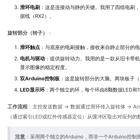
滑环电刷
：这是连接动与静的关键。我用了四组电刷，
据线（RX2）。
旋转部分（转子）
：
滑环触点
：与底座的电刷接触，接收来自静止部分的电
电机与驱动
：提供旋转动力。我用的是一款从旧卡带机
显示图像的稳定程度。
双Arduino控制板
：这是旋转部分的大脑。两块板子（
LED显示环
：两个独立的环，每个环由8颗数据LED和
工作流程
：主控发送数据 -> 数据通过滑环传入旋转体 -> Ard
（通过索引LED或红外传感器定位）从缓冲区取出对应列的数据 
注意
：采用两个独立的Arduino，而非一个Arduin