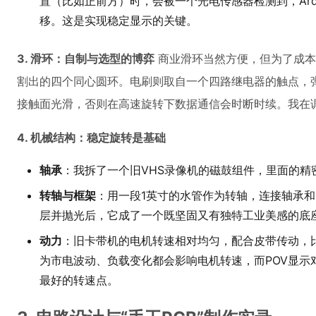
置（比如正前方）时，会被一个光电传感器检测到，Ar
移。这是实现稳定显示的关键。
3. 滑环：自制与选型的博弈
商业滑环当然方便，但为了成本
割出的四个同心圆环。电刷则取自一个四路继电器的触点，
接触面光滑，否则在高速旋转下数据通信会时断时续。我在
4. 机械结构：稳定旋转是基础
轴承
：我拆了一个旧VHS录像机的磁鼓组件，里面的
转轴与框架
：用一段1英寸的水管作为转轴，连接轴承和
层并抛光后，它成了一个既坚固又有独特工业美感的底
动力
：旧卡带机的电机转速相对均匀，配合皮带传动，
为市电波动、负载变化都会影响电机转速，而POV显示
最好的转速点。