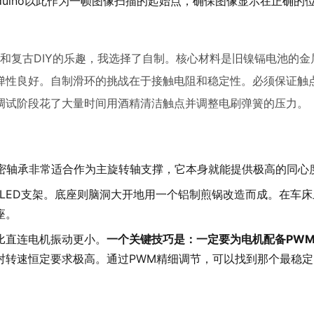
duino以此作为一帧图像扫描的起始点，确保图像显示在正确的
和复古DIY的乐趣，我选择了自制。核心材料是旧镍镉电池的金
弹性良好。自制滑环的挑战在于接触电阻和稳定性。必须保证触
调试阶段花了大量时间用酒精清洁触点并调整电刷弹簧的压力。
精密轴承非常适合作为主旋转轴支撑，它本身就能提供极高的同心
LED支架。底座则脑洞大开地用一个铝制煎锅改造而成。在车
座。
比直连电机振动更小。
一个关键技巧是：一定要为电机配备PW
对转速恒定要求极高。通过PWM精细调节，可以找到那个最稳