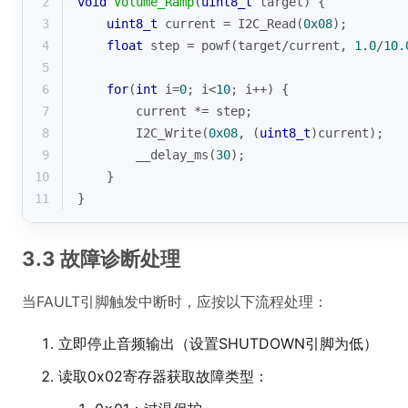
2
void
Volume_Ramp
(
uint8_t
 target)
{
3
uint8_t
 current = I2C_Read(
0x08
);
4
float
 step = powf(target/current, 
1.0
/
10.
5
6
for
(
int
 i=
0
; i<
10
; i++) {
7
        current *= step;
8
        I2C_Write(
0x08
, (
uint8_t
)current);
9
        __delay_ms(
30
);
10
    }
11
}
3.3 故障诊断处理
当FAULT引脚触发中断时，应按以下流程处理：
立即停止音频输出（设置SHUTDOWN引脚为低）
读取0x02寄存器获取故障类型：