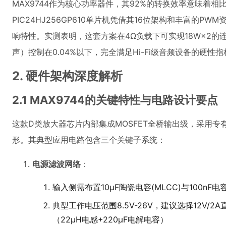
MAX9744作为核心功率器件，其92%的转换效率意味着相
PIC24HJ256GP610单片机凭借其16位架构和丰富的
响特性。实测表明，这套方案在4Ω负载下可实现18W×2的
声）控制在0.04%以下，完全满足Hi-Fi级音频设备的硬性指
2. 硬件架构深度解析
2.1 MAX9744的关键特性与电路设计要点
这款D类放大器芯片内部集成MOSFET全桥输出级，采用专
形。其典型应用电路包含三个关键子系统：
电源滤波网络
：
输入侧需布置10μF陶瓷电容(MLCC)与100n
典型工作电压范围8.5V-26V，建议选择12V/
（22μH电感+220μF电解电容）