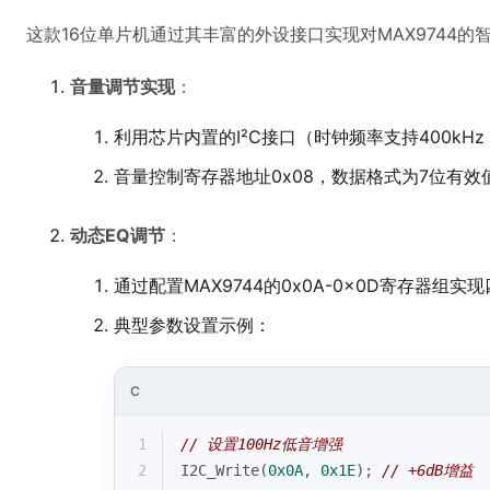
这款16位单片机通过其丰富的外设接口实现对MAX9744的
音量调节实现
：
利用芯片内置的I²C接口（时钟频率支持400kHz Fa
音量控制寄存器地址0x08，数据格式为7位有效值（0
动态EQ调节
：
通过配置MAX9744的0x0A-0x0D寄存器组实
典型参数设置示例：
C
1
// 设置100Hz低音增强
2
I2C_Write(
0x0A
, 
0x1E
); 
// +6dB增益