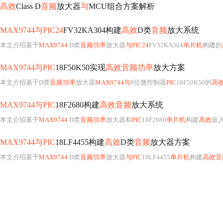
高效
Class D
音频
放大器
与
MCU组合方案解析
MAX9744与PIC24
FV32KA304构建
高效
D类
音频
放大系统
本文介绍基于
MAX9744
D类
音频功率
放大器
与PIC24
FV32KA304
单片机
构建的
MAX9744与PIC
18F50K50实现
高效音频功率
放大方案
本文介绍基于D类
音频功率
放大器
MAX9744与
8位微控制器
PIC
18F50K50的
高
MAX9744与PIC
18F2680构建
高效音频
放大系统
本文介绍基于
MAX9744
D类
音频功率
放大器和
PIC
18F2680
单片机
构建
高效
嵌
MAX9744与PIC
18LF4455构建
高效
D类
音频
放大器方案
本文介绍基于
MAX9744
D类
音频功率
放大器
与PIC
18LF4455
单片机
构建
高效音