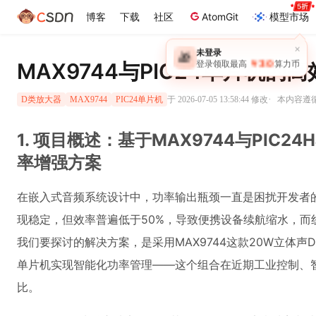
博客
下载
社区
AtomGit
模型市场
×
未登录
🎁
￥30
MAX9744与PIC24单片机
登录领取最高
算力币
·
于 2026-07-05 13:58:44 修改
本内容遵循C
D类放大器
MAX9744
PIC24单片机
1. 项目概述：基于MAX9744与PIC24
率增强方案
在嵌入式音频系统设计中，功率输出瓶颈一直是困扰开发者
现稳定，但效率普遍低于50%，导致便携设备续航缩水，而
我们要探讨的解决方案，是采用MAX9744这款20W立体声D类音
单片机实现智能化功率管理——这个组合在近期工业控制、
比。