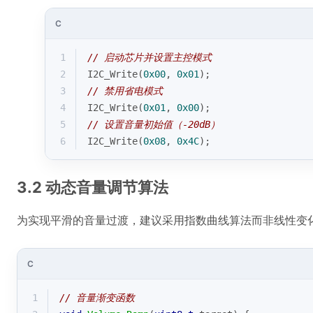
C
1
// 启动芯片并设置主控模式
2
I2C_Write(
0x00
, 
0x01
); 
3
// 禁用省电模式
4
I2C_Write(
0x01
, 
0x00
);
5
// 设置音量初始值（-20dB）
6
I2C_Write(
0x08
, 
0x4C
);
3.2 动态音量调节算法
为实现平滑的音量过渡，建议采用指数曲线算法而非线性变
C
1
// 音量渐变函数