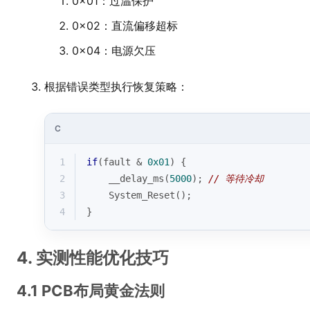
0x01：过温保护
0x02：直流偏移超标
0x04：电源欠压
根据错误类型执行恢复策略：
C
1
if
(fault & 
0x01
) {
2
    __delay_ms(
5000
); 
// 等待冷却
3
    System_Reset();
4
}
4. 实测性能优化技巧
4.1 PCB布局黄金法则