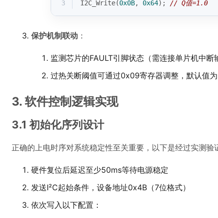
3
I2C_Write(
0x0B
, 
0x64
); 
// Q值=1.0
保护机制联动
：
监测芯片的FAULT引脚状态（需连接单片机中断
过热关断阈值可通过0x09寄存器调整，默认值为1
3. 软件控制逻辑实现
3.1 初始化序列设计
正确的上电时序对系统稳定性至关重要，以下是经过实测验
硬件复位后延迟至少50ms等待电源稳定
发送I²C起始条件，设备地址0x4B（7位格式）
依次写入以下配置：