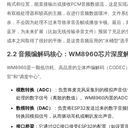
格式和位宽，能直接输出或接收PCM音频数据流，这是实现高
有双核处理器和较高的主频，在进行音频数据缓冲、文件系
余，不会因为处理不过来导致录音丢帧或播放卡顿。最后，其丰富的
蓝牙，为未来扩展（比如无线传输录音文件）预留了充足的空
成本之间取得了很好的平衡，是这类音频应用的“水桶型”选
2.2 音频编解码核心：WM8960芯片深度
WM8960是一颗低功耗、高品质的立体声编解码（CODE
官”和“调度中心”。
模数转换（ADC）
：负责将麦克风采集到的模拟声音信号
处理的数字信号（离散的数值）。WM8960内置的A
数模转换（DAC）
：负责将ESP32发送过来的数字音
转换回模拟信号，从而驱动耳机或喇叭发出声音。
接口桥梁
：它通过I2C接口接受ESP32的配置（如设置