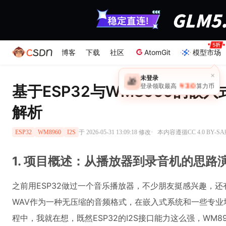
博客
下载
社区
AtomGit
模型市场
×
未登录
🎁
￥30
基于ESP32与WM8960的嵌
登录领取最高
算力币
解析
·
于 2026-05-31 13:09:18 修改
本内容遵循CC 4.0 BY-
ESP32
WM8960
I2S
1. 项目概述：从播放器到录音机的思路
之前用ESP32做过一个音乐播放器，不少朋友挺感兴趣，还
WAV作为一种无压缩的音频格式，在嵌入式系统和一些专
程中，我就在想，既然ESP32的I2S接口能力这么强，WM