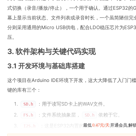
式切换（录音/播放/停止），一个用于确认。通过ESP32的G
幕上显示当前状态、文件列表或录音时长，一个虽简陋但完
分则采用通用的Micro USB供电，配合LDO稳压芯片为ESP
压。
3. 软件架构与关键代码实现
3.1 开发环境与基础库搭建
这个项目在Arduino IDE环境下开发，这大大降低了入门
键的库有三个：
：用于读写SD卡上的WAV文件。
SD.h
：文件系统抽象层，
依赖于它。
FS.h
SD.h
：这是ESP32内置的库，用于驱动I2S外设
最低
0.47元/天
开通会员,解
I2S.h