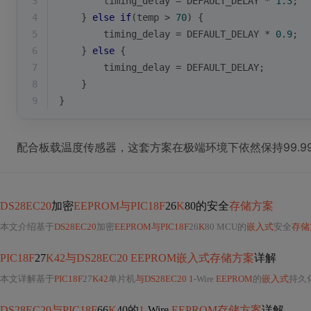
3
        timing_delay = DEFAULT_DELAY * 
1.3
; 
4
    } 
else
if
(temp > 
70
) {
5
        timing_delay = DEFAULT_DELAY * 
0.9
;
6
    } 
else
 {
7
        timing_delay = DEFAULT_DELAY;
8
    }
9
}
配合板载温度传感器，这套方案在极端环境下依然保持99.9
DS28EC20
加密
EEPROM与PIC18F
26
K
80的安全
存储方案
本文介绍基于
DS28EC20
加密
EEPROM与PIC18F
26
K
80 MCU的
嵌入式
安全
存储
PIC18F
27
K42与DS28EC20 EEPROM嵌入式存储方案
详解
本文详解基于
PIC18F
27
K42
单片机
与DS28EC20 1
-Wire
EEPROM
的
嵌入式
持久
DS28EC20与PIC18F
66
K
40的
1
-Wire
EEPROM存储方案
详解