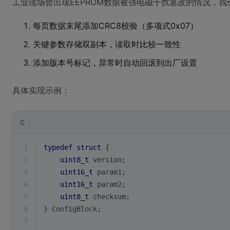
工业现场曾出现EEPROM数据被强电磁干扰篡改的情况，
每页数据末尾添加CRC8校验（多项式0x07）
关键参数存储双副本，读取时比较一致性
添加版本号标记，异常时自动回滚到出厂设置
具体实现示例：
C
1
typedef
struct
 {
2
uint8_t
 version;
3
uint16_t
 param1;
4
uint16_t
 param2;
5
uint8_t
 checksum;
6
} ConfigBlock;
7