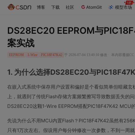
博客
下载
社区
AtomGit
模型市场
DS28EC20 EEPROM与PIC1
案实战
·
于 2026-07-04 13:49:10 修改
本内容遵循CC 4
EEPROM
1-Wire
PIC18F47K42
1. 为什么选择DS28EC20与PIC18F4
在嵌入式系统中保存用户设置和偏好是个看似简单但暗藏玄
上，就遇到了传统Flash存储方案频繁擦写导致数据丢失的
DS28EC20这颗1-Wire EEPROM搭配PIC18F47K
先说为什么不用MCU内置Flash？PIC18F47K42虽然有2
只有1万次左右。假设用户每分钟修改一次参数，不到一周就会