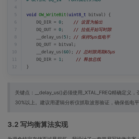
4
5
void
OW_WriteBit
(
uint8_t
 bitval)
{
6
    DQ_DIR = 
0
;    
// 设置为输出
7
    DQ_OUT = 
0
;    
// 拉低开始写时隙
8
    __delay_us(
5
); 
// 保持5μs低电平
9
    DQ_OUT = bitval; 
10
    __delay_us(
60
); 
// 总时隙周期65μs
11
    DQ_DIR = 
1
;     
// 释放总线
12
}
关键点：__delay_us()必须使用_XTAL_FREQ精确
30%以上。建议用逻辑分析仪抓取波形验证，确保低电平时
3.2 写均衡算法实现