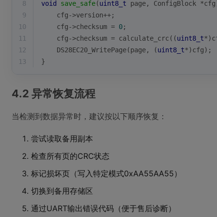
8
void
save_safe
(
uint8_t
 page, ConfigBlock *cfg
9
    cfg->version++;
10
    cfg->checksum = 
0
;
11
    cfg->checksum = calculate_crc((
uint8_t
*)c
12
    DS28EC20_WritePage(page, (
uint8_t
*)cfg);
13
}
4.2 异常恢复流程
当检测到数据异常时，建议按以下顺序恢复：
尝试读取备用副本
检查所有页的CRC状态
标记损坏页（写入特定模式0xAA55AA55）
切换到备用存储区
通过UART输出错误代码（便于售后诊断）