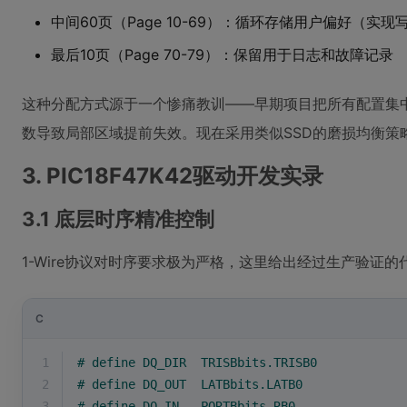
中间60页（Page 10-69）：循环存储用户偏好（实现
最后10页（Page 70-79）：保留用于日志和故障记录
这种分配方式源于一个惨痛教训——早期项目把所有配置集
数导致局部区域提前失效。现在采用类似SSD的磨损均衡策
3. PIC18F47K42驱动开发实录
3.1 底层时序精准控制
1-Wire协议对时序要求极为严格，这里给出经过生产验证的
C
1
# 
define
 DQ_DIR  TRISBbits.TRISB0
2
# 
define
 DQ_OUT  LATBbits.LATB0 
3
# 
define
 DQ_IN   PORTBbits.RB0