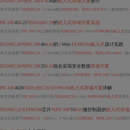
DS28EC20与PIC18F47K
40的
嵌入式存储方案
设计
本文详述基于
DS28EC20
（
1
-Wire接口
EEPROM
）
与PIC18F47K
40（集成硬件
1
PIC18F
45
K
22
与DS28EC20
的
嵌入式存储方案实战
本文详述基于
PIC18F
45
K
22微控制器
与DS28EC20 1
-Wire
EEPROM
的
嵌入式
非
DS28EC20与PIC18F
46
K42
的
1
-Wire
EEPROM嵌入式
设计实践
本文详述基于
DS28EC20
（
1
-Wire接口256字节
EEPROM
）
与PIC18F
46
K42
（集
DS28EC20与PIC18F
25
K42
组合实现安全数据
存储方案
本文介绍基于
DS28EC20
（
1
-Wire接口
20
Kbit
EEPROM
）
与PIC18F
25
K42
微控
PIC18F
4620
与DS28EC20 EEPROM嵌入式存储方案
详解
本文详解基于
PIC18F
4620单片机
与DS28EC20 1
-Wire
EEPROM
的
嵌入式
非易失
DS28EC20 EEPROM
芯片
与PIC18F
55
K42
微控制器的
嵌入式存储
本文详述基于
DS28EC20
（
20
Kbit、
1
-Wire接口
EEPROM
）
与PIC18F
55
K42
微控