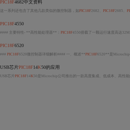
PIC18F
4682中文资料
这一系列还包含了其他几款类似的微控制器，如
PIC18F
2682、
PIC18F
2685、
P
PIC18F
4550
#### 主要特性- **高性能处理器**：
PIC18F
4550搭载了一颗运行速度高达32
PIC18F
6520
###
PIC18F
6520微控制器详细解析#### 一、概述**
PIC18F
6520**是Microc
USB芯片
PIC18F
14
K
50的应用
USB芯片
PIC18F
14
K
50是Microchip公司推出的一款高度集成、低成本、高