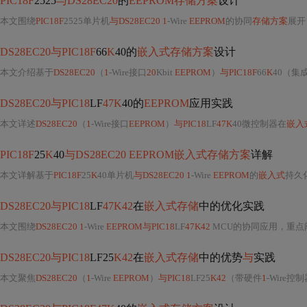
PIC18F
2525
与DS28EC20
的
EEPROM存储方案
设计
本文围绕
PIC18F
2525单片机
与DS28EC20 1
-Wire
EEPROM
的协同
存储方案
展开，涵盖
DS28EC20与PIC18F
66
K
40的
嵌入式存储方案
设计
本文介绍基于
DS28EC20
（
1
-Wire接口
20
Kbit
EEPROM
）
与PIC18F
66
K
40（集
DS28EC20与PIC18
LF
47K
40的
EEPROM
应用实践
本文详述
DS28EC20
（
1
-Wire接口
EEPROM
）
与PIC18
LF
47K
40微控制器在
嵌入
PIC18F
25
K
40
与DS28EC20 EEPROM嵌入式存储方案
详解
本文详解基于
PIC18F
25
K
40单片机
与DS28EC20 1
-Wire
EEPROM
的
嵌入式
持久
DS28EC20与PIC18
LF
47K42
在
嵌入式存储
中的优化实践
本文围绕
DS28EC20 1
-Wire
EEPROM与PIC18
LF
47K42
MCU的协同应用，重点阐述硬
DS28EC20与PIC18
LF25
K42
在
嵌入式存储
中的优势
与
实践
本文聚焦
DS28EC20
（
1
-Wire
EEPROM
）
与PIC18
LF25
K42
（带硬件
1
-Wire控