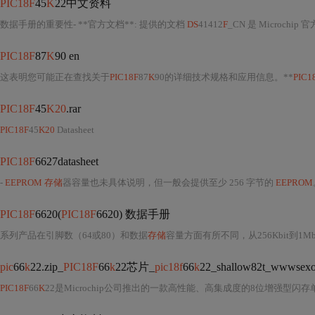
PIC18F
45
K
22中文资料
数据手册的重要性- **官方文档**: 提供的文档
DS
41412
F
_CN 是 Microch
PIC18F
87
K
90 en
这表明您可能正在查找关于
PIC18F
87
K
90的详细技术规格和应用信息。**
PIC1
PIC18F
45
K20
.rar
PIC18F
45
K20
Datasheet
PIC18F
6627datasheet
-
EEPROM 存储
器容量也未具体说明，但一般会提供至少 256 字节的
EEPROM
PIC18F
6620(
PIC18F
6620) 数据手册
系列产品在引脚数（64或80）和数据
存储
容量方面有所不同，从256Kbit到1M
pic
66
k
22.zip_
PIC18F
66
k
22芯片_
pic18f
66
k
22_shallow82t_wwwsexo
PIC18F
66
K
22是Microchip公司推出的一款高性能、高集成度的8位增强型闪