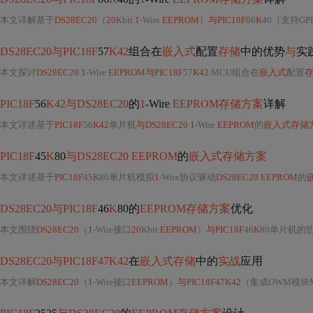
本文详解基于
DS28EC20
（
20
Kbit
1
-Wire
EEPROM
）
与PIC18F
66
K
40（支持GP
DS28EC20与PIC18F
57
K42
组合在
嵌入式
配置
存储
中的优势
与
实
本文探讨
DS28EC20 1
-Wire
EEPROM与PIC18F
57
K42
MCU组合在
嵌入式
配置
PIC18F
56
K42与DS28EC20
的
1
-Wire
EEPROM存储方案
详解
本文详述基于
PIC18F
56
K42
单片机
与DS28EC20 1
-Wire
EEPROM
的
嵌入式存储
PIC18F
45
K
80
与DS28EC20 EEPROM
的
嵌入式存储方案
本文详述基于
PIC18F
45
K
80单片机模拟
1
-Wire协议驱动
DS28EC20 EEPROM
的
DS28EC20与PIC18F
46
K
80的
EEPROM存储方案
优化
本文围绕
DS28EC20
（
1
-Wire接口
20
Kbit
EEPROM
）
与PIC18F
46
K
80单片机的协同设
DS28EC20与PIC18F47K42
在
嵌入式存储
中的
实战
应用
本文详解
DS28EC20
（
1
-Wire接口
EEPROM
）
与PIC18F47K42
（集成OWM模块