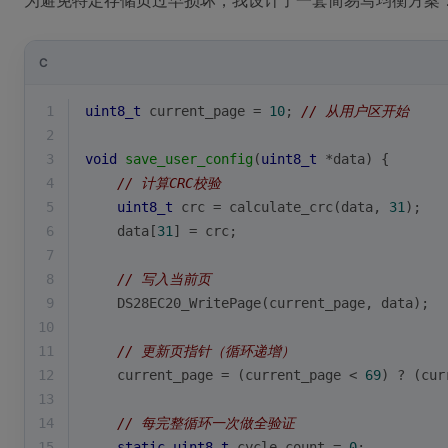
为避免特定存储页过早损坏，我设计了一套简易写均衡方案
C
1
uint8_t
 current_page = 
10
; 
// 从用户区开始
2
3
void
save_user_config
(
uint8_t
 *data)
{
4
// 计算CRC校验
5
uint8_t
 crc = calculate_crc(data, 
31
); 
6
    data[
31
] = crc;
7
8
// 写入当前页
9
    DS28EC20_WritePage(current_page, data);
10
11
// 更新页指针（循环递增）
12
    current_page = (current_page < 
69
) ? (cur
13
14
// 每完整循环一次做全验证
15
static
uint8_t
 cycle_count = 
0
;