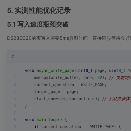
5. 实测性能优化记录
5.1 写入速度瓶颈突破
DS28EC20的页写入需要5ms典型时间，直接同步等待
C
1
void
async_write_page
(
uint8_t
 page, 
uint8_t
 *
2
memcpy
(write_buffer, data, 
32
); 
// 复制到
3
    current_operation = WRITE_PAGE;
4
    target_page = page;
5
    start_onewire_transaction(); 
// 启动异步状
6
}
7
8
void
main_loop
()
{
9
if
(current_operation == WRITE_PAGE) {