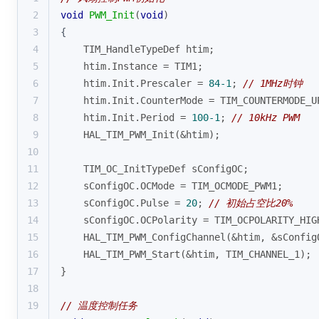
2
void
PWM_Init
(
void
)
3
{
4
    TIM_HandleTypeDef htim;
5
    htim.Instance = TIM1;
6
    htim.Init.Prescaler = 
84
-1
; 
// 1MHz时钟
7
    htim.Init.CounterMode = TIM_COUNTERMODE_U
8
    htim.Init.Period = 
100
-1
; 
// 10kHz PWM
9
    HAL_TIM_PWM_Init(&htim);
10
11
    TIM_OC_InitTypeDef sConfigOC;
12
    sConfigOC.OCMode = TIM_OCMODE_PWM1;
13
    sConfigOC.Pulse = 
20
; 
// 初始占空比20%
14
    sConfigOC.OCPolarity = TIM_OCPOLARITY_HIG
15
    HAL_TIM_PWM_ConfigChannel(&htim, &sConfig
16
    HAL_TIM_PWM_Start(&htim, TIM_CHANNEL_1);
17
}
18
19
// 温度控制任务