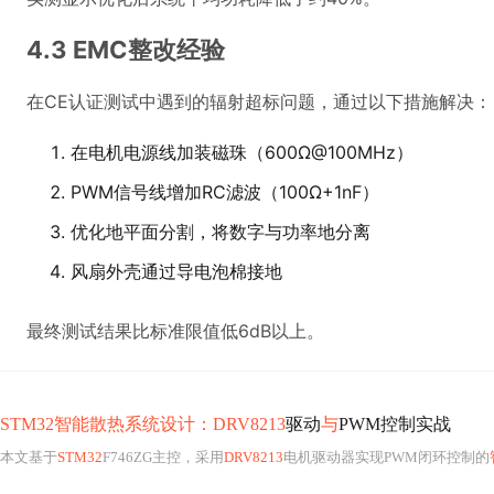
4.3 EMC整改经验
在CE认证测试中遇到的辐射超标问题，通过以下措施解决：
在电机电源线加装磁珠（600Ω@100MHz）
PWM信号线增加RC滤波（100Ω+1nF）
优化地平面分割，将数字与功率地分离
风扇外壳通过导电泡棉接地
最终测试结果比标准限值低6dB以上。
STM32智能散热系统设计：DRV8213
驱动
与
PWM控制实战
本文基于
STM32
F746ZG主控，采用
DRV8213
电机驱动器实现PWM闭环控制的