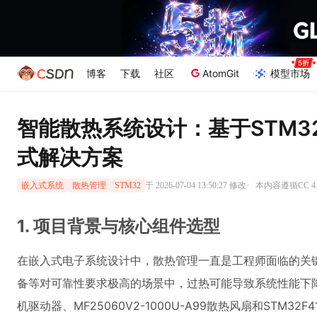
博客
下载
社区
AtomGit
模型市场
智能散热系统设计：基于STM32
式解决方案
·
于 2026-07-04 13:50:27 修改
本内容遵循CC 4.
嵌入式系统
散热管理
STM32
1. 项目背景与核心组件选型
在嵌入式电子系统设计中，散热管理一直是工程师面临的关
备等对可靠性要求极高的场景中，过热可能导致系统性能下降甚
机驱动器、MF25060V2-1000U-A99散热风扇和STM3