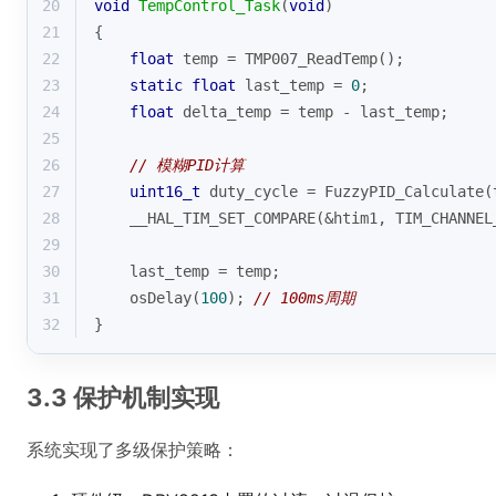
20
void
TempControl_Task
(
void
)
21
{
22
float
 temp = TMP007_ReadTemp();
23
static
float
 last_temp = 
0
;
24
float
 delta_temp = temp - last_temp;
25
26
// 模糊PID计算
27
uint16_t
 duty_cycle = FuzzyPID_Calculate(
28
    __HAL_TIM_SET_COMPARE(&htim1, TIM_CHANNEL
29
30
    last_temp = temp;
31
    osDelay(
100
); 
// 100ms周期
32
}
3.3 保护机制实现
系统实现了多级保护策略：