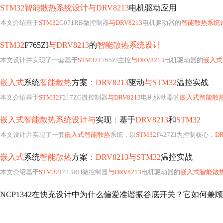
STM32智能散热系统设计与DRV8213
电机驱动应用
本文介绍基于
STM32
G071RB微控制器
与DRV8213
电机驱动器的
智能散热系统
STM32
F765ZI
与DRV8213
的
智能散热系统设计
本文设计并实现了一套基于
STM32
F765ZI主控
与DRV8213
电机驱动器的
嵌入式
嵌入式
系统
智能散热
方案
：DRV8213
驱动
与STM32
温控实战
本文介绍基于
STM32
F217ZG微控制器
与DRV8213
电机驱动器的
嵌入式智能散
嵌入式智能散热系统设计与
实现
：
基于
DRV8213
和
STM32
本文设计并实现了一套
嵌入式智能散热
系统，以
STM32
F427ZI为控制核心，
DR
嵌入式
系统
智能散热
方案
：DRV8213与STM32
温控实战
本文介绍基于
STM32
F413RH微控制器
与DRV8213
电机驱动器的
嵌入式智能散
NCP1342在快充设计中为什么偏爱准谐振谷底开关？它如何兼