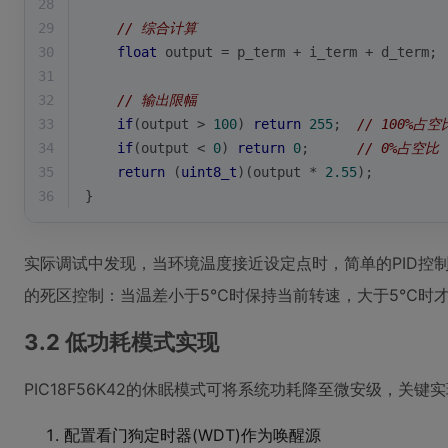
28
29
// 综合计算
30
float
 output = p_term + i_term + d_term;
31
32
// 输出限幅
33
if
(output > 
100
) 
return
255
;  
// 100%占空
34
if
(output < 
0
) 
return
0
;      
// 0%占空比
35
return
 (
uint8_t
)(output * 
2.55
);
36
}
实际调试中发现，当环境温度接近设定点时，简单的PID控
的死区控制：当温差小于5℃时保持当前转速，大于5℃时才
3.2 低功耗模式实现
PIC18F56K42的休眠模式可将系统功耗降至微安级，关键
配置看门狗定时器(WDT)作为唤醒源