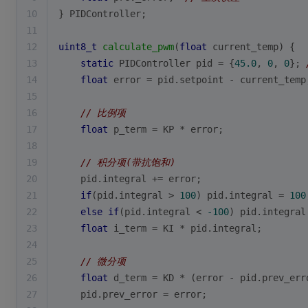
10
} PIDController;
11
12
uint8_t
calculate_pwm
(
float
 current_temp)
{
13
static
 PIDController pid = {
45.0
, 
0
, 
0
}; 
14
float
 error = pid.setpoint - current_temp
15
16
// 比例项
17
float
 p_term = KP * error;
18
19
// 积分项(带抗饱和)
20
    pid.integral += error;
21
if
(pid.integral > 
100
) pid.integral = 
100
22
else
if
(pid.integral < 
-100
) pid.integral
23
float
 i_term = KI * pid.integral;
24
25
// 微分项
26
float
 d_term = KD * (error - pid.prev_err
27
    pid.prev_error = error;