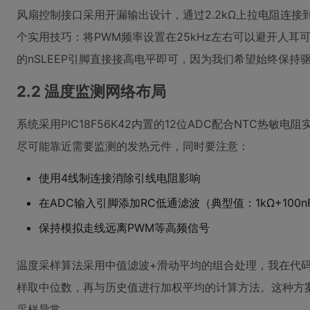
风扇控制接口采用开漏输出设计，通过2.2kΩ上拉电阻连接到P
个实用技巧：将PWM频率设置在25kHz左右可以避开人耳可
的nSLEEP引脚直接接高电平即可，因为我们希望始终保持
2.2 温度监测网络布局
系统采用PIC18F56K42内置的12位ADC配合NTC热敏
尽可能靠近需要监测的发热元件，同时要注意：
使用4线制连接消除引线电阻影响
在ADC输入引脚添加RC低通滤波（典型值：1kΩ+100n
保持模拟走线远离PWM等高频信号
温度采样算法采用中值滤波+滑动平均的组合处理，我在代码中
样取中位数，再与历史值进行加权平均的计算方法。这种方
采样异常。