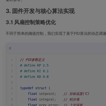
3. 固件开发与核心算法实现
3.1 风扇控制策略优化
不同于简单的阈值控制，我们实现了基于PID算法的动态调
C
1
// PID参数定义
2
# 
define
 KP 2.5
3
# 
define
 KI 0.1
4
# 
define
 KD 0.8
5
6
typedef
struct
 {
7
float
 setpoint;    
// 目标温度(℃)
8
float
 integral;    
// 积分项
9
float
 prev_error;  
// 上次误差