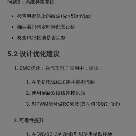
问题3：系统异常复位
检查电源轨上的纹波(应<50mVpp)
确认看门狗定时器配置正确
检查PCB接地是否完整
5.2 设计优化建议
EMC优化
：在汽车电子应用中，建议：
在电机电源线加装共模扼流圈
使用屏蔽双绞线连接风扇
对PWM信号做RC滤波(典型值100Ω+1nF)
可靠性提升
：
在DRV8213的GND引脚使用星型接地