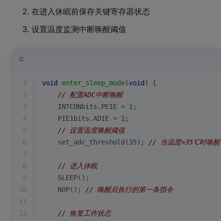
在进入休眠前保存关键寄存器状态
设置温度监测中断唤醒阈值
C
1
void
enter_sleep_mode
(
void
)
{
2
// 配置ADC中断唤醒
3
    INTCONbits.PEIE = 
1
;
4
    PIE1bits.ADIE = 
1
;
5
// 设置温度唤醒阈值
6
    set_adc_threshold(
35
); 
// 当温度>35℃时唤醒
7
8
// 进入休眠
9
    SLEEP();
10
    NOP(); 
// 唤醒后执行的第一条指令
11
12
// 恢复工作状态