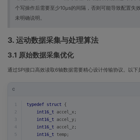
个写操作后需要至少10μs的间隔，否则可能导致配置失
未明确说明。
3. 运动数据采集与处理算法
3.1 原始数据采集优化
通过SPI接口高效读取6轴数据需要精心设计传输协议。以
C
1
typedef
struct
 {
2
int16_t
 accel_x;
3
int16_t
 accel_y;
4
int16_t
 accel_z;
5
int16_t
 temp;