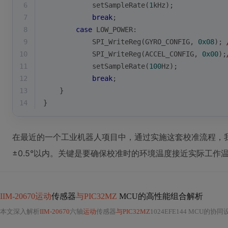
6
            setSampleRate(
1
kHz);
7
break
;
8
case
 LOW_POWER:
9
            SPI_WriteReg(GYRO_CONFIG, 
0x08
); 
10
            SPI_WriteReg(ACCEL_CONFIG, 
0x00
);
11
            setSampleRate(
100
Hz);
12
break
;
13
    }
14
}
在最近的一个工业机器人项目中，通过实施这套校准流程，我
±0.5°以内。关键是要确保校准时的环境温度接近实际工作
IIM-20670运动
传感器
与PIC32MZ
MCU的高性能组合解析
本文深入解析
IIM-20670
六轴
运动
传感器
与PIC32MZ
1024EFE144 MCU的协同设计，涵盖传感器