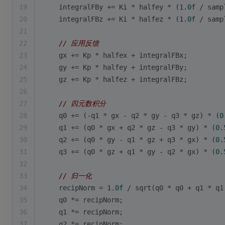
19
    integralFBy += Ki * halfey * (
1.0f
 / samp
20
    integralFBz += Ki * halfez * (
1.0f
 / samp
21
22
// 应用反馈
23
    gx += Kp * halfex + integralFBx;
24
    gy += Kp * halfey + integralFBy;
25
    gz += Kp * halfez + integralFBz;
26
27
// 四元数积分
28
    q0 += (-q1 * gx - q2 * gy - q3 * gz) * (
0
29
    q1 += (q0 * gx + q2 * gz - q3 * gy) * (
0.
30
    q2 += (q0 * gy - q1 * gz + q3 * gx) * (
0.
31
    q3 += (q0 * gz + q1 * gy - q2 * gx) * (
0.
32
33
// 归一化
34
    recipNorm = 
1.0f
 / 
sqrt
(q0 * q0 + q1 * q1
35
    q0 *= recipNorm;
36
    q1 *= recipNorm;
37
    q2 *= recipNorm;