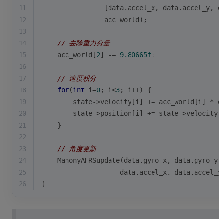
11
                [data.accel_x, data.accel_y, 
12
                acc_world);
13
14
// 去除重力分量
15
    acc_world[
2
] -= 
9.80665f
;
16
17
// 速度积分
18
for
(
int
 i=
0
; i<
3
; i++) {
19
        state->velocity[i] += acc_world[i] * 
20
        state->position[i] += state->velocity
21
    }
22
23
// 角度更新
24
    MahonyAHRSupdate(data.gyro_x, data.gyro_y
25
                    data.accel_x, data.accel_
26
}