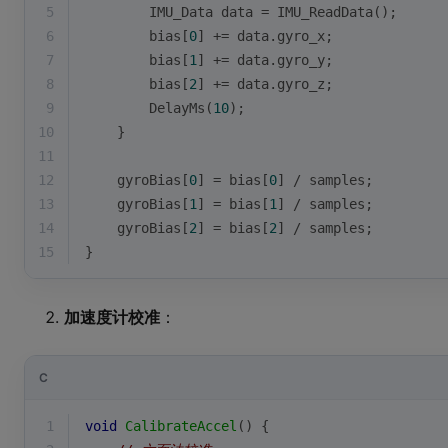
5
        IMU_Data data = IMU_ReadData();
6
        bias[
0
] += data.gyro_x;
7
        bias[
1
] += data.gyro_y;
8
        bias[
2
] += data.gyro_z;
9
        DelayMs(
10
);
10
    }
11
12
    gyroBias[
0
] = bias[
0
] / samples;
13
    gyroBias[
1
] = bias[
1
] / samples;
14
    gyroBias[
2
] = bias[
2
] / samples;
15
}
加速度计校准
：
C
1
void
CalibrateAccel
()
{