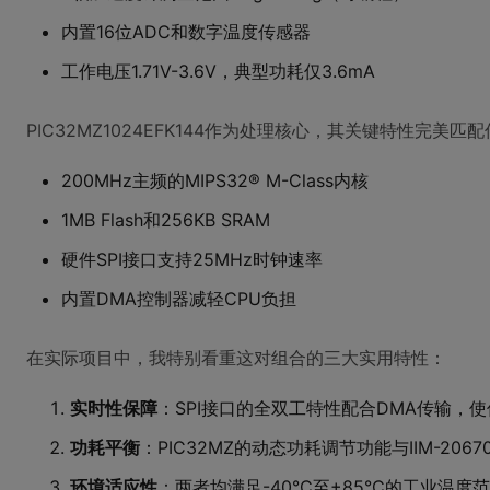
内置16位ADC和数字温度传感器
工作电压1.71V-3.6V，典型功耗仅3.6mA
PIC32MZ1024EFK144作为处理核心，其关键特性完美匹
200MHz主频的MIPS32® M-Class内核
1MB Flash和256KB SRAM
硬件SPI接口支持25MHz时钟速率
内置DMA控制器减轻CPU负担
在实际项目中，我特别看重这对组合的三大实用特性：
实时性保障
：SPI接口的全双工特性配合DMA传输，
功耗平衡
：PIC32MZ的动态功耗调节功能与IIM-20
环境适应性
：两者均满足-40°C至+85°C的工业温度