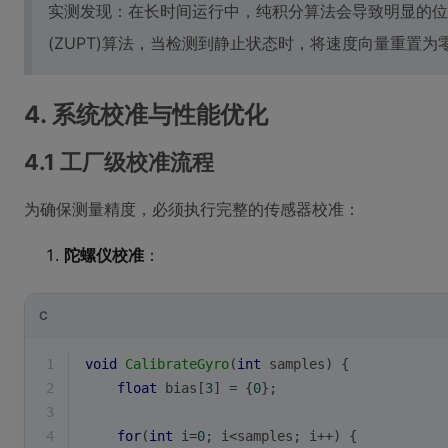
实测发现：在长时间运行中，纯积分算法会导致明显的位
(ZUPT)算法，当检测到静止状态时，将速度向量重置为
4. 系统校准与性能优化
4.1 工厂级校准流程
为确保测量精度，必须执行完整的传感器校准：
陀螺仪校准
：
C
1
void
CalibrateGyro
(
int
 samples)
{
2
float
 bias[
3
] = {
0
};
3
4
for
(
int
 i=
0
; i<samples; i++) {