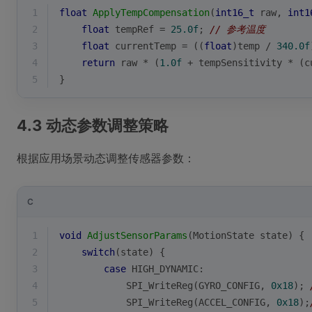
1
float
ApplyTempCompensation
(
int16_t
 raw, 
int1
2
float
 tempRef = 
25.0f
; 
// 参考温度
3
float
 currentTemp = ((
float
)temp / 
340.0f
4
return
 raw * (
1.0f
 + tempSensitivity * (c
5
}
4.3 动态参数调整策略
根据应用场景动态调整传感器参数：
C
1
void
AdjustSensorParams
(MotionState state)
{
2
switch
(state) {
3
case
 HIGH_DYNAMIC:
4
            SPI_WriteReg(GYRO_CONFIG, 
0x18
); 
5
            SPI_WriteReg(ACCEL_CONFIG, 
0x18
);