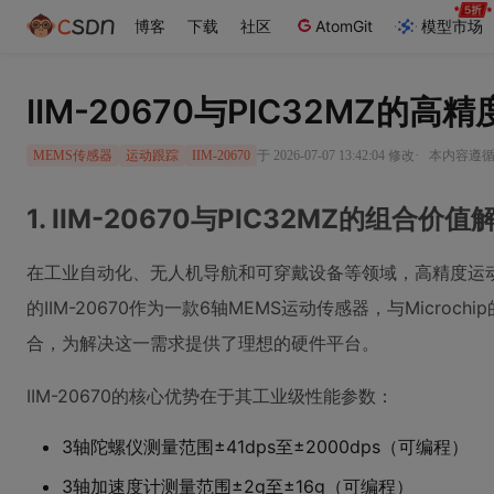
博客
下载
社区
AtomGit
模型市场
IIM-20670与PIC32MZ的
·
于 2026-07-07 13:42:04 修改
本内容遵循C
MEMS传感器
运动跟踪
IIM-20670
1. IIM-20670与PIC32MZ的组合价值
在工业自动化、无人机导航和可穿戴设备等领域，高精度运动跟踪已
的IIM-20670作为一款6轴MEMS运动传感器，与Microchip
合，为解决这一需求提供了理想的硬件平台。
IIM-20670的核心优势在于其工业级性能参数：
3轴陀螺仪测量范围±41dps至±2000dps（可编程）
3轴加速度计测量范围±2g至±16g（可编程）