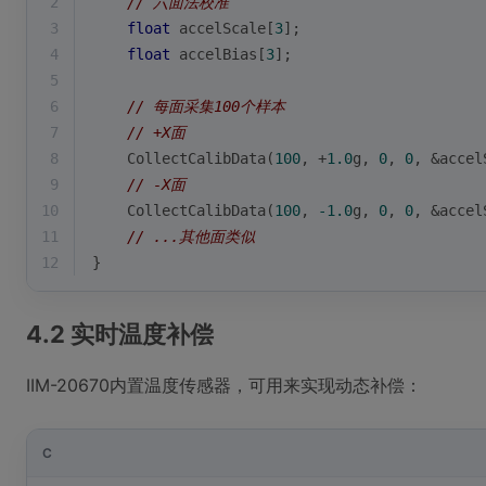
2
// 六面法校准
3
float
 accelScale[
3
];
4
float
 accelBias[
3
];
5
6
// 每面采集100个样本
7
// +X面
8
    CollectCalibData(
100
, +
1.0
g, 
0
, 
0
, &accel
9
// -X面
10
    CollectCalibData(
100
, 
-1.0
g, 
0
, 
0
, &accel
11
// ...其他面类似
12
}
4.2 实时温度补偿
IIM-20670内置温度传感器，可用来实现动态补偿：
C