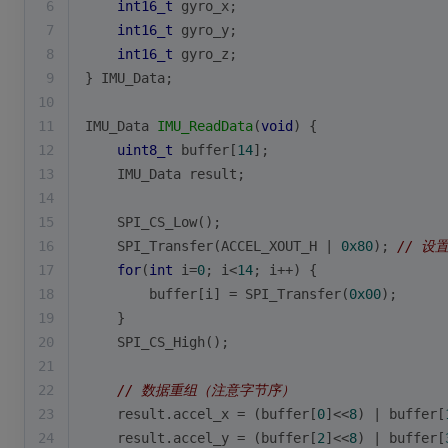
6
int16_t
 gyro_x;
7
int16_t
 gyro_y;
8
int16_t
 gyro_z;
9
} IMU_Data;
10
11
IMU_Data 
IMU_ReadData
(
void
)
{
12
uint8_t
 buffer[
14
];
13
    IMU_Data result;
14
15
    SPI_CS_Low();
16
    SPI_Transfer(ACCEL_XOUT_H | 
0x80
); 
// 设
17
for
(
int
 i=
0
; i<
14
; i++) {
18
        buffer[i] = SPI_Transfer(
0x00
);
19
    }
20
    SPI_CS_High();
21
22
// 数据重组（注意字节序）
23
    result.accel_x = (buffer[
0
]<<
8
) | buffer[
24
    result.accel_y = (buffer[
2
]<<
8
) | buffer[