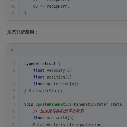
38
    q3 *= recipNorm;
39
}
步态分析应用
：
C
1
typedef
struct
 {
2
float
 velocity[
3
];
3
float
 position[
3
];
4
float
 quaternion[
4
];
5
} KinematicState;
6
7
void
UpdateKinematics
(KinematicState* state, 
8
// 加速度转换到世界坐标系
9
float
 acc_world[
3
];
10
    RotateVector(state->quaternion, 