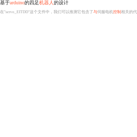
基于
arduino
的四足
机器人
的设计
在"servo_EITDD"这个文件中，我们可以推测它包含了
与
伺服电机
控制
相关的代码。可