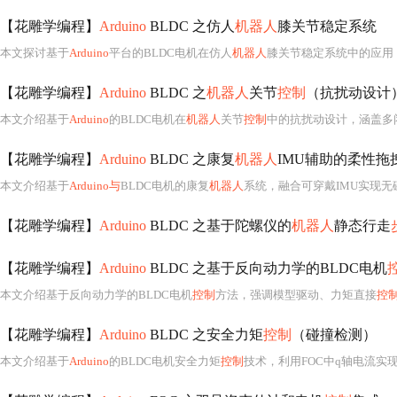
【花雕学编程】
Arduino
BLDC 之仿人
机器人
膝关节稳定系统
本文探讨基于
Arduino
平台的BLDC电机在仿人
机器人
膝关节稳定系统中的应用
【花雕学编程】
Arduino
BLDC 之
机器人
关节
控制
（抗扰动设计
本文介绍基于
Arduino
的BLDC电机在
机器人
关节
控制
中的抗扰动设计，涵盖多
【花雕学编程】
Arduino
BLDC 之康复
机器人
IMU辅助的柔性拖
本文介绍基于
Arduino与
BLDC电机的康复
机器人
系统，融合可穿戴IMU实现无
【花雕学编程】
Arduino
BLDC 之基于陀螺仪的
机器人
静态行走
【花雕学编程】
Arduino
BLDC 之基于反向动力学的BLDC电机
本文介绍基于反向动力学的BLDC电机
控制
方法，强调模型驱动、力矩直接
控
【花雕学编程】
Arduino
BLDC 之安全力矩
控制
（碰撞检测）
本文介绍基于
Arduino
的BLDC电机安全力矩
控制
技术，利用FOC中q轴电流实现无额外传