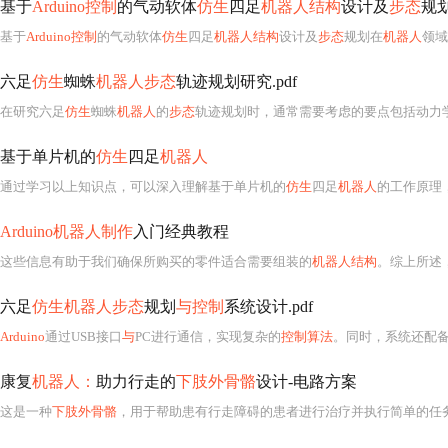
基于
Arduino控制
的气动软体
仿生
四足
机器人结构
设计及
步态
规划
基于
Arduino控制
的气动软体
仿生
四足
机器人结构
设计及
步态
规划在
机器人
领域
六足
仿生
蜘蛛
机器人步态
轨迹规划研究.pdf
在研究六足
仿生
蜘蛛
机器人
的
步态
轨迹规划时，通常需要考虑的要点包括动力
基于单片机的
仿生
四足
机器人
通过学习以上知识点，可以深入理解基于单片机的
仿生
四足
机器人
的工作原理
Arduino机器人制作
入门经典教程
这些信息有助于我们确保所购买的零件适合需要组装的
机器人结构
。综上所述
六足
仿生机器人步态
规划
与控制
系统设计.pdf
Arduino
通过USB接口
与
PC进行通信，实现复杂的
控制算法
。同时，系统还配备
康复
机器人：
助力行走的
下肢外骨骼
设计-电路方案
这是一种
下肢外骨骼
，用于帮助患有行走障碍的患者进行治疗并执行简单的任