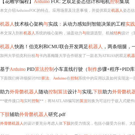
【花雕学编程】
Arduino
FOC 之双足姿态估计和电机
控制
集成
本文介绍ArduinoFOC的特点、应用场景及注意事项，并提供双足
机器人
姿态估
机器人
技术核心架构
与
实战
：
从动力感知到智能决策的工程
实践
本文深入剖析
机器人
系统的核心架构，涵盖动力
与
能源选型、机械
结构
设计（重点讨论执行器、SE
机器人
快跑！伯克利和CMU联合开发两足
机器人
，两条细腿，
加州大学伯克利分校
与
卡内基梅隆大学合作研发了一款名为ATRIAS的双足
机器
基于
Arduino
PID
算法控制
小车直线行驶（
制作
步骤+程序+PID
下面我们将详细探讨PID
算法
、
Arduino
在
控制
系统中的应用以及如何实现这一目
助力
外骨骼机器人
随动
控制算法
设计
与
实现,
下肢
助力
外骨骼机
**硬件接口
与
实时
控制
**
：
将MATLAB编写的
算法
转换为可运行于嵌入式硬件
下肢
辅助
外骨骼机器人
研究.pdf
外骨骼机器人
的设计要充分考虑人体
下肢
的受力情况，包括小腿受力分析、大