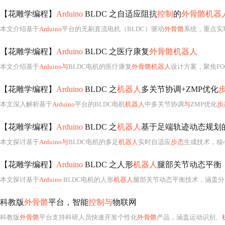
【花雕学编程】
Arduino
BLDC 之自适应阻抗
控制
的
外骨骼机器
本文介绍基于
Arduino
平台的无刷直流电机（BLDC）驱动
外骨骼
系统，重点实
【花雕学编程】
Arduino
BLDC 之医疗康复
外骨骼机器人
本文介绍基于
Arduino与
BLDC电机的医疗康复
外骨骼机器人
设计方案，聚焦FO
【花雕学编程】
Arduino
BLDC 之
机器人
多关节协调+ZMP优化
本文深入解析基于
Arduino
平台的BLDC电机
机器人
中多关节协调
与
ZMP优化
步
【花雕学编程】
Arduino
BLDC 之
机器人
基于足端轨迹动态规划
本文探讨基于
Arduino与
BLDC电机的多足
机器人
实时自适应
步态
生成技术，核心
【花雕学编程】
Arduino
BLDC 之人形
机器人
腿部关节动态平衡
本文探讨基于
Arduino
BLDC电机的人形
机器人
腿部关节动态平衡技术，涵盖分
科教版
外骨骼
平台，智能
控制与
物联网
科教版
外骨骼
平台支持科研人员快速开发个性化
外骨骼
产品，涵盖运动识别、