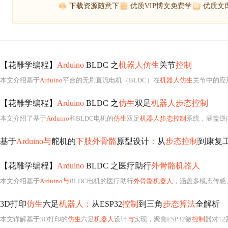
下载资源随意下
优质VIP博文免费学
优质文
【花雕学编程】
Arduino
BLDC 之
机器人仿生
关节
控制
本文介绍基于
Arduino
平台的无刷直流电机（BLDC）在
机器人仿生
关节中的应
【花雕学编程】
Arduino
BLDC 之
仿生
双足
机器人步态控制
本文介绍了基于
Arduino
和BLDC电机的
仿生
双足
机器人步态控制
系统，涵盖逆
基于
Arduino与
舵机的
下肢外骨骼
原型设计
：
从
步态控制
到康复
【花雕学编程】
Arduino
BLDC 之医疗助行
外骨骼机器人
本文介绍基于
Arduino与
BLDC电机的医疗助行
外骨骼机器人
，涵盖多模态传感
3D打印
仿生
六足
机器人：
从ESP32
控制
到三角
步态算法
全解析
本文详解基于3D打印的
仿生
六足
机器人
设计
与
实现，聚焦ESP32微
控制
器对1