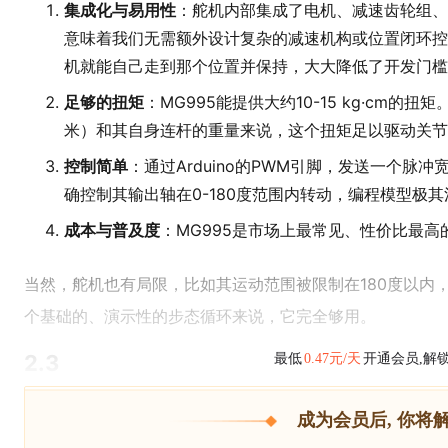
集成化与易用性
：舵机内部集成了电机、减速齿轮组、
意味着我们无需额外设计复杂的减速机构或位置闭环控制
机就能自己走到那个位置并保持，大大降低了开发门槛
足够的扭矩
：MG995能提供大约10-15 kg·cm的
米）和其自身连杆的重量来说，这个扭矩足以驱动关节
控制简单
：通过Arduino的PWM引脚，发送一个脉冲
确控制其输出轴在0-180度范围内转动，编程模型极其
成本与普及度
：MG995是市场上最常见、性价比最
当然，舵机也有局限，比如其运动范围被限制在180度以内
个基础的、演示性的步态循环来说，它完全够用。
2.3
最低
0.47元/天
开通会员,解
成为会员后, 你将