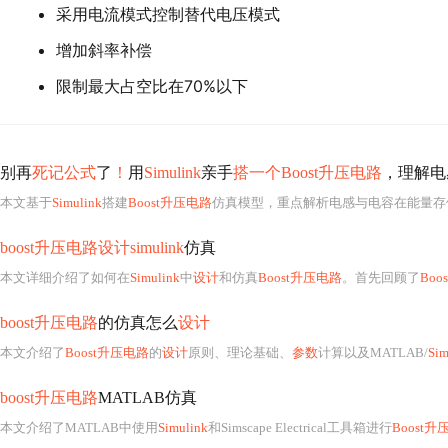
采用电流模式控制替代电压模式
增加斜率补偿
限制最大占空比在70%以下
别再
死记公式
了
！
用
Simulink
亲手
搭一个Boost升压电路
，理解电
本文基于
Simulink
搭建
Boost升压电路
仿真模型，重点解析电感与电容在能量存储、电流平滑、
boost升压电路设计simulink
仿真
本文详细介绍了如何在
Simulink
中
设计
和仿真
Boost升压电路
。首先回顾了
Boos
boost升压电路
的仿真怎么
设计
本文介绍了
Boost升压电路
的
设计
原则、理论基础、
参数
计算以及MATLAB/
Sim
boost升压电路
MATLAB仿真
本文介绍了MATLAB中使用
Simulink
和Simscape Electrical工具箱进行
Boost升