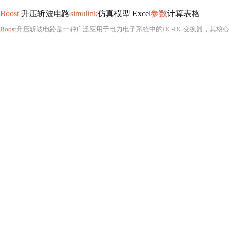
Boost
升压斩波电路
simulink
仿真模型 Excel
参数
计算表格
Boost
升压斩波电路是一种广泛应用于电力电子系统中的DC-DC变换器，其核心功能是将较低的直流输入电压升高为较高的直流输出电压，因此在新能源发电（如太阳能光伏系