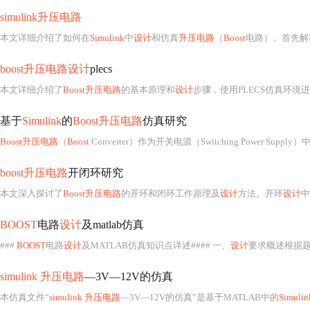
simulink升压电路
本文详细介绍了如何在
Simulink
中
设计
和仿真
升压电路
（
Boost
电路）。首先解
boost升压电路设计
plecs
本文详细介绍了
Boost升压电路
的基本原理和
设计
步骤，使用PLECS仿真环境进
基于
Simulink
的
Boost升压电路
仿真研究
Boost升压电路
（
Boost
Converter）作为开关电源（Switching Power Supply）中最基础且应用最广泛的DC-DC变换器拓扑之一，其核心价值在于以高效率、小体积和可控性实现直流电压的单向升压变换。在现代电力电子系统中，无论是便携式设备的锂电池供电管理（如将3.
boost升压电路
开闭环研究
本文深入探讨了
Boost升压电路
的开环和闭环工作原理及
设计
方法。开环
设计
中
BOOST
电路
设计
及matlab仿真
###
BOOST
电路
设计
及MATLAB仿真知识点详述#### 一、
设计
要求概述根据
simulink 升压电路
—3V—12V的仿真
本仿真文件“
simulink 升压电路
—3V—12V的仿真”是基于MATLAB中的
Simulin