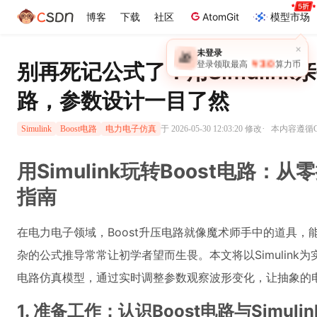
博客
下载
社区
AtomGit
模型市场
×
未登录
🎁
￥30
别再死记公式了！用Simulink
登录领取最高
算力币
路，参数设计一目了然
·
于 2026-05-30 12:03:20 修改
本内容遵循CC
Simulink
Boost电路
电力电子仿真
用Simulink玩转Boost电路
指南
在电力电子领域，Boost升压电路就像魔术师手中的道具，
杂的公式推导常常让初学者望而生畏。本文将以Simulink为
电路仿真模型，通过实时调整参数观察波形变化，让抽象的
1. 准备工作：认识Boost电路与Simuli