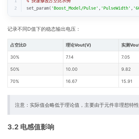
1
% 快速修改占空比示例
2
set_param(
'Boost_Model/Pulse'
,
'PulseWidth'
,
'6
记录不同D值下的稳态输出电压：
占空比D
理论Vout(V)
实测Vout
30%
7.14
7.05
50%
10.00
9.82
70%
16.67
15.91
注意：实际值会略低于理论值，主要由于元件非理想特性
3.2 电感值影响