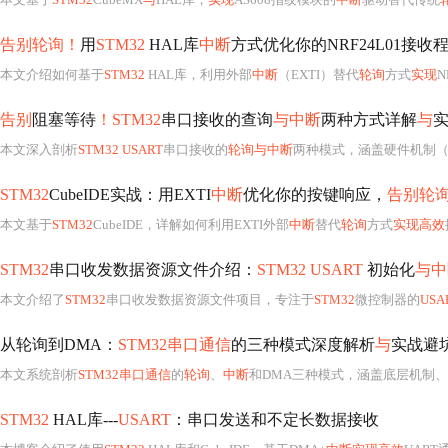
告别轮询！
用
STM32
HAL库
中断
方式优化你的NRF24L01接收
本文介绍如何基于
STM32
HAL库，利用外部
中断
（EXTI）替代
轮询
方式
实现
N
告别
阻塞等待
！STM32
串口接收的查询
与中断
两种方式详解
与
本文深入剖析
STM32 USART
串口接收的
轮询与中断
两种模式，涵盖硬件机制（R
STM32
CubeIDE实战：用EXTI
中断
优化你的按键响应，
告别轮
本文基于
STM32
CubeIDE，详解如何利用EXTI外部
中断
替代
轮询
方式
实现高效
STM32
串口收发数据资源文件介绍：
STM32 USART
初始化
与中
本文介绍了
STM32
串口收发数据资源文件项目，专注于
STM32
微控制器的
US
从轮询到DMA：
STM32串口通信
的三种模式深度解析
与
实战避
本文系统剖析
STM32串口通信
的
轮询
、
中断
和DMA三种模式，涵盖底层机制、
STM32
HAL库---
USART
：串口发送和不定长数据接收