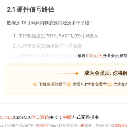
2.1 硬件信号路径
数据从RX引脚到内存的旅程经历多个阶段：
串行数据通过PB7/USART1_RX引脚进入
波特率发生器确保采样时序准确
移位寄存器将串行数据转换为并行字节 4
最低
0.47元/天
开通会员,解
成为会员后, 你将
下载资源随意下
优质VIP博文免费学
优质文
STM32
CubeMX
串口通信
接收：
中断
方式完整指南
本文详细介绍如何使用
STM32
CubeMX配置串口
中断
接收，结合HAL库
实现高