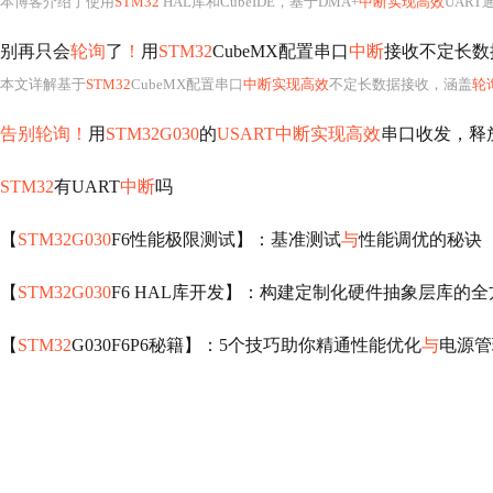
本博客介绍了使用
STM32
HAL库和CubeIDE，基于DMA+
中断实现高效
UART
别再只会
轮询
了
！
用
STM32
CubeMX配置串口
中断
接收不定长数
本文详解基于
STM32
CubeMX配置串口
中断实现高效
不定长数据接收，涵盖
轮
告别轮询！
用
STM32G030
的
USART中断实现高效
串口收发，释
STM32
有UART
中断
吗
【
STM32G030
F6性能极限测试】：基准测试
与
性能调优的秘诀
【
STM32G030
F6 HAL库开发】：构建定制化硬件抽象层库的
【
STM32
G030F6P6秘籍】：5个技巧助你精通性能优化
与
电源管