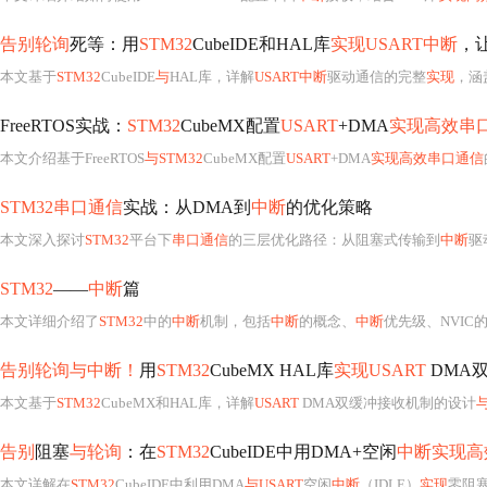
告别轮询
死等：用
STM32
CubeIDE和HAL库
实现USART中断
，
本文基于
STM32
CubeIDE
与
HAL库，详解
USART中断
驱动通信的完整
实现
，涵盖N
FreeRTOS实战：
STM32
CubeMX配置
USART
+DMA
实现高效串
本文介绍基于FreeRTOS
与STM32
CubeMX配置
USART
+DMA
实现高效串口通信
STM32串口通信
实战：从DMA到
中断
的优化策略
本文深入探讨
STM32
平台下
串口通信
的三层优化路径：从阻塞式传输到
中断
驱
STM32
——
中断
篇
本文详细介绍了
STM32
中的
中断
机制，包括
中断
的概念、
中断
优先级、NVIC
告别轮询与中断！
用
STM32
CubeMX HAL库
实现USART
DMA
本文基于
STM32
CubeMX和HAL库，详解
USART
DMA双缓冲接收机制的设计
告别
阻塞
与轮询
：在
STM32
CubeIDE中用DMA+空闲
中断实现高
本文详解在
STM32
CubeIDE中利用DMA
与USART
空闲
中断
（IDLE）
实现
零阻塞、低C