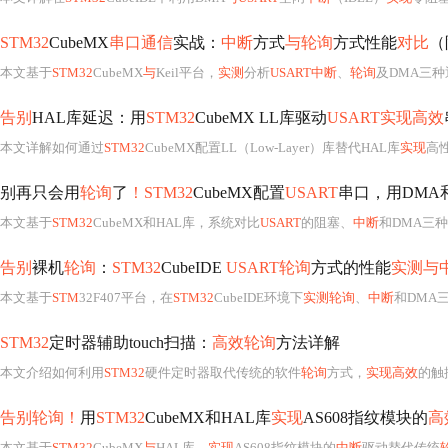
STM32
CubeMX
串口通信
实战：
中断
方式
与轮询
方式性能
对比
（
本文基于
STM32
CubeMX
与
Keil平台，
实测
分析
USART中断
、
轮询
及DMA三种通信模
告别
HAL库延迟：用
STM32
CubeMX LL库驱动
USART实现高效
本文详解如何通过
STM32
CubeMX配置LL（Low-Layer）库替代HAL库
实现
高
别再只会用
轮询
了
！STM32
CubeMX配置
USART
串口，用DMA
本文基于
STM32
CubeMX和HAL库，系统对比
USART
的阻塞、
中断
和DMA三种
告别
裸机
轮询
：
STM32
CubeIDE
USART轮询
方式的性能
实测与
本文基于
STM
32F407平台，在
STM32
CubeIDE环境下
实测轮询
、
中断
和DMA
STM32
定时器辅助touch扫描：
高效轮询
方法详解
本文介绍如何利用
STM32
硬件定时器取代传统的软件
轮询
方式，
实现高效
的触
告别轮询！
用
STM32
CubeMX和HAL库
实现
AS608指纹模块的
高
本文基于
STM32
CubeMX
与
HAL库，
实现
AS608指纹模块的
中断
驱动替代传统