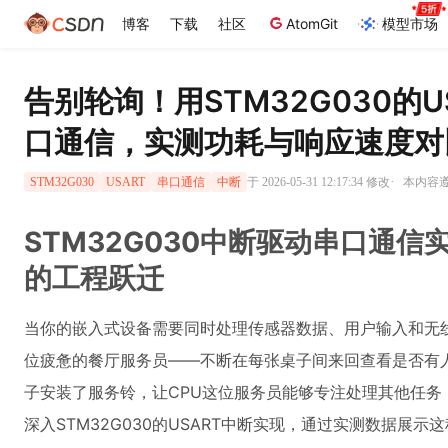
博客
下载
社区
AtomGit
模型市场
告别轮询！用STM32G030的
口通信，实测功耗与响应速度对
·
于 2026-05-31 12:17:34 修改
本内容遵循
STM32G030
USART
串口通信
中断
STM32G030中断驱动串口通
的工程跃迁
当你的嵌入式设备需要同时处理传感器数据、用户输入和无
位疲惫的餐厅服务员——不断在每张桌子间来回查看是否有
子安装了服务铃，让CPU这位服务员能够专注处理其他任务
深入STM32G030的USART中断实现，通过实测数据展