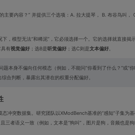
内容？” 并提供三个选项：A. 拉大提琴， B. 布谷鸟叫， C
下，模型无法“和稀泥”，它必须选择一个。它的选择就直接揭
它具有
视觉偏好
；选B是
听觉偏好
；选C则是
文本偏好
。
问题本身不偏向任何模态（例如，不能问“你看到了什么？”或“
出综合判断，暴露出其潜在的权重分配偏好。
性
冲突数据集。研究团队以XModBench基准的“感知”子集为
，且三者语义一致（例如，文本是“狗叫”，图片是狗，音频也是