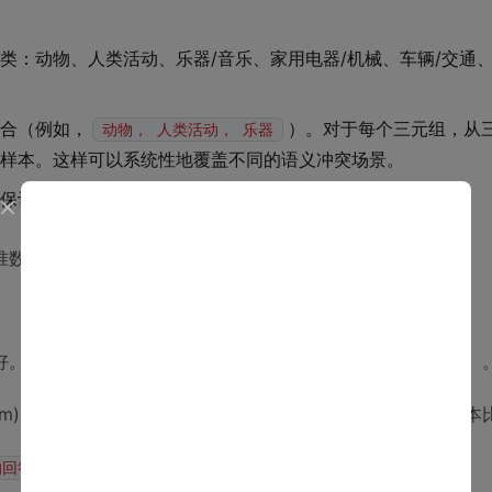
类：动物、人类活动、乐器/音乐、家用电器/机械、车辆/交通、
合（例如，
）。对于每个三元组，从
动物， 人类活动， 乐器
突样本。这样可以系统性地覆盖不同的语义冲突场景。
保评估时不会因为某些语义组合过多而产生偏差。
准数据集，为量化评估打下了坚实基础。
好。研究引入了
模态选择率
（Modality Selection Rate, MSR）
(m) 等于模型在所有冲突样本中，选择与该模态对应答案的样本
其中，N是总样本数。
样本的回答 == 模态m对应的选项]