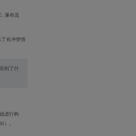
. 瀑布流
示了在冲突情
你听到了什
基础进行构
狗叫）。