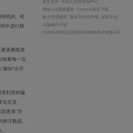
家长监护
中国互联网举报中心
网络110报警服务
Chrome商店下载
采用传统的、松
账号管理规范
版权与免责声明
版权申诉
出版物许可证
空间中进行联
©1999-2026北京创新乐知网络技术有限公司
是更依赖视觉
影响着每一次
“脑补”出不
能否利用对偏
量化主流
后层逐渐“浮
的标注数据。
步。