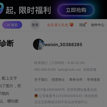
AI 搜索
登录
会员·新人礼包
消息
创作中心
诊断
weixin_30388285
联系我们（工作时间：8:30-22:00）
400-660-0108
kefu@csdn.net
在线客服
，配上文字
关于我们
招贤纳士
商务合作
寻求报道
别了图片，而
京ICP备19004658号
经营性网站备案信息
早期的
公安备案号11010502030143
营业执照
什么，哪怕图
北京互联网违法和不良信息举报中心