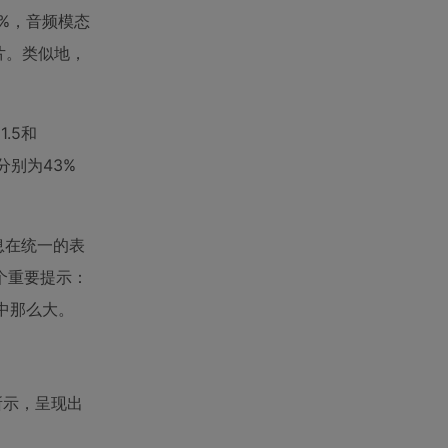
7%，音频模态
图片。类似地，
.5和
（分别为43%
息在统一的表
个重要提示：
中那么大。
所示，呈现出