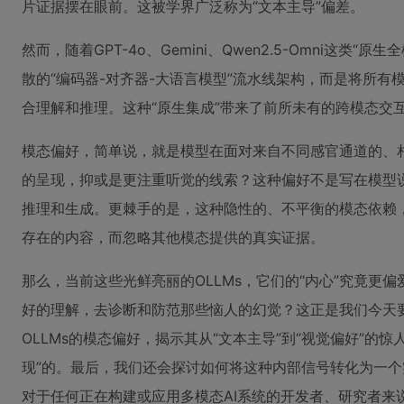
片证据摆在眼前。这被学界广泛称为“文本主导”偏差。
然而，随着GPT-4o、Gemini、Qwen2.5-Omni
散的“编码器-对齐器-大语言模型”流水线架构，而是将所
合理解和推理。这种“原生集成”带来了前所未有的跨模态交
模态偏好，简单说，就是模型在面对来自不同感官通道的、相
的呈现，抑或是更注重听觉的线索？这种偏好不是写在模型
推理和生成。更棘手的是，这种隐性的、不平衡的模态依赖，
存在的内容，而忽略其他模态提供的真实证据。
那么，当前这些光鲜亮丽的OLLMs，它们的“内心”究竟更
好的理解，去诊断和防范那些恼人的幻觉？这正是我们今天
OLLMs的模态偏好，揭示其从“文本主导”到“视觉偏好”
现”的。最后，我们还会探讨如何将这种内部信号转化为一个
对于任何正在构建或应用多模态AI系统的开发者、研究者来