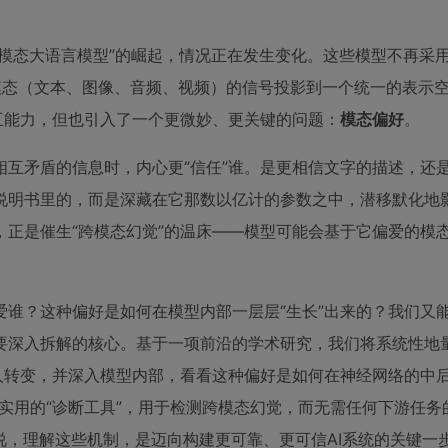
这类“原生全模态大语言模型”的崛起，情况正在发生变化。这些模型不再
有模态（文本、图像、音频、视频）的信号投影到一个统一的表示
互能力，但也引入了一个更微妙、更关键的问题：
模态偏好
。
互矛盾的信息时，内心更“信任”谁。是更相信文字的描述，还
说明书里的，而是深藏在它那数以亿计的参数之中，潜移默化地
正是催生“跨模态幻觉”的温床——模型可能会基于它偏爱的模态
偏爱谁？这种偏好是如何在模型内部一层层“生长”出来的？我们又
要深入拆解的核心。基于一项前沿的学术研究，我们将系统性地
的惊人转变，并深入模型内部，看看这种偏好是如何在神经网络的中
实用的“诊断工具”，用于检测跨模态幻觉，而无需任何下游任务
说，理解这些机制，是迈向构建更可靠、更可信AI系统的关键一