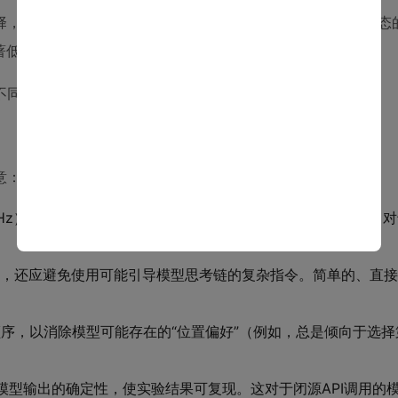
那么每个模态的MSR理论上应该接近33.3%。如果某个模态的
低于33.3%，则说明模型
忽视
了该模态。
不同模型在不同模态上的倾向性。
意：
kHz）和声道（单声道），确保不同模型接收的输入格式一致。
，还应避免使用可能引导模型思考链的复杂指令。简单的、直接
顺序，以消除模型可能存在的“位置偏好”（例如，总是倾向于选
模型输出的确定性，使实验结果可复现。这对于闭源API调用的