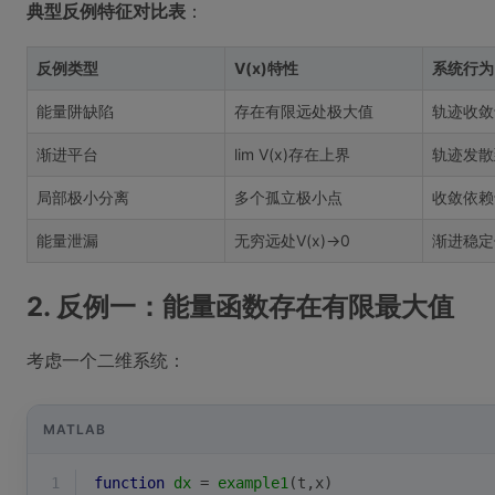
典型反例特征对比表
：
反例类型
V(x)特性
系统行为
能量阱缺陷
存在有限远处极大值
轨迹收敛
渐进平台
lim V(x)存在上界
轨迹发散
局部极小分离
多个孤立极小点
收敛依赖
能量泄漏
无穷远处V(x)→0
渐进稳定
2. 反例一：能量函数存在有限最大值
考虑一个二维系统：
MATLAB
1
function
dx
 = 
example1
(t,x)