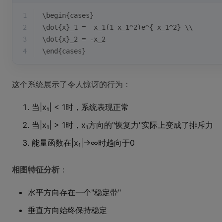
1
\begin{cases}
2
\dot{x}_1 = -x_1(1-x_1^2)e^{-x_1^2} \\
3
\dot{x}_2 = -x_2 
4
\end{cases}
这个系统展示了令人惊讶的行为：
当|x₁| < 1时，系统表现正常
当|x₁| > 1时，x₁方向的"恢复力"实际上变成了排斥力
能量函数在|x₁|→∞时趋向于0
相图特征分析
：
水平方向存在一个"稳定带"
垂直方向始终保持稳定