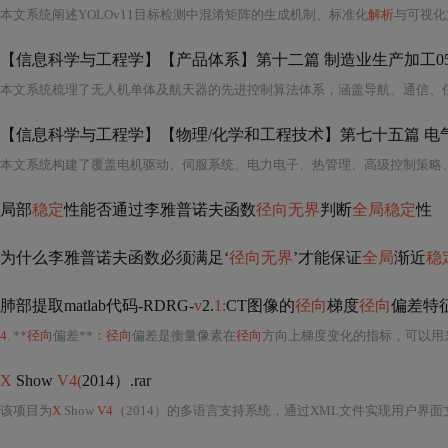
本文系统阐述YOLOv11目标检测中混淆矩阵的生成机制、标准化
解析
与可视化方法，重点介绍基于混淆矩阵识别类别混淆、低
【信息科学与工程学】【产品体系】第十二篇 制造业生产加工05
局部
稳定
性能否通过李雅普诺夫函数
径向无界
判断
全局稳定
性
为什么李雅普诺夫函数必须满足‘
径向无界
’才能保证
全局
渐近
稳
肺部提取matlab代码-RDRG-
v
2.
1:
CT图像的
径向
梯度
径向
偏差特
4
. **
径向
偏差**
：径向
偏差是衡量像素在
径向
方向上梯度变化的指标，可以用
X
Show
V4(
2014）.rar
该项目为
X
Show
V4（
2014）的多语言支持系统，通过XML文件实现用户界面文本的本地化，覆盖阿拉伯语、英语、西班牙语、波斯语和法语等