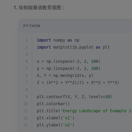
绘制能量函数景观图：
PYTHON
1
import
 numpy 
as
 np
2
import
 matplotlib.pyplot 
as
 plt
3
4
x = np.linspace(-
2
, 
2
, 
100
)
5
y = np.linspace(-
2
, 
2
, 
100
)
6
X, Y = np.meshgrid(x, y)
7
Z = (X**
2
 + Y**
2
)/(
1
 + X**
2
 + Y**
2
)
8
9
plt.contourf(X, Y, Z, levels=
20
)
10
plt.colorbar()
11
plt.title(
'Energy Landscape of Example 1
12
plt.xlabel(
'x1'
)
13
plt.ylabel(
'x2'
)