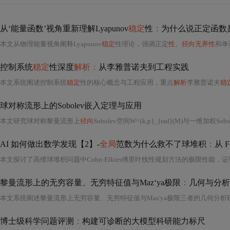
从‘能量函数’视角重新理解Lyapunov
稳定
性
：
为什么说正定函数
本文从物理能量视角阐释Lyapunov
稳定
性理论，强调正定
性
、
径向无界性
和单调递减性
控制系统
稳定
性深度
解析：
从李雅普诺夫到工程实践
本文系统阐述控制系统
稳定
性的核心概念与工程应用，重点
解析
李雅普诺夫
稳
球对称流形上的Sobolev嵌入定理与应用
本文研究球对称黎曼流形上
径向
Sobolev空间W^{k,p}_{rad}(M)与一维加权Sobole
AI 如何做出数学发现【2】-
全局
范数为什么救不了球堆积
：
从 F
黎曼流形上的无穷容量、无穷特征值与Maz‘ya极限
：
几何与分析
本文系统阐述黎曼流形上无穷容量、无穷特征值与Maz'ya极限三者的几何分
博士级科学问题评测
：
构建可诊断的大模型科研能力标尺