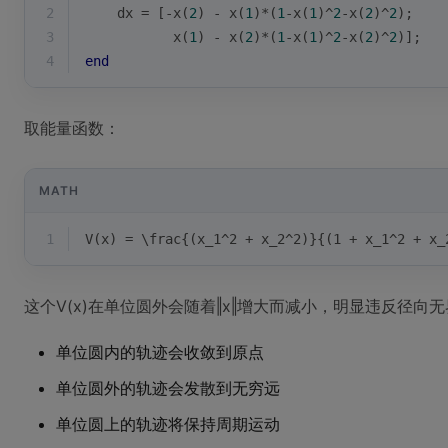
2
    dx = [-x(
2
) - x(
1
)*(
1
-x(
1
)^
2
-x(
2
)^
2
);
3
           x(
1
) - x(
2
)*(
1
-x(
1
)^
2
-x(
2
)^
2
)];
4
end
取能量函数：
MATH
1
V(x) = \frac{(x_1^2 + x_2^2)}{(1 + x_1^2 + x_
这个V(x)在单位圆外会随着‖x‖增大而减小，明显违反径
单位圆内的轨迹会收敛到原点
单位圆外的轨迹会发散到无穷远
单位圆上的轨迹将保持周期运动