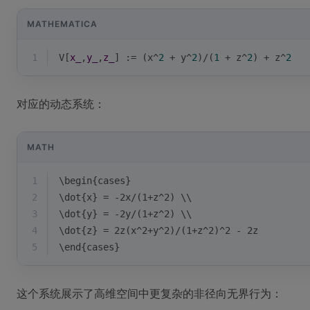
MATHEMATICA
1
V
[
x_
,
y_
,
z_
]
:=
(
x
^
2
+
y
^
2
)
/
(
1
+
z
^
2
)
+
z
^
2
对应的动态系统：
MATH
1
\begin{cases}
2
\dot{x} = -2x/(1+z^2) \\
3
\dot{y} = -2y/(1+z^2) \\
4
\dot{z} = 2z(x^2+y^2)/(1+z^2)^2 - 2z
5
\end{cases}
这个系统展示了高维空间中更复杂的非径向无界行为：