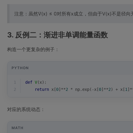
注意：虽然V̇(x) ≤ 0对所有x成立，但由于V(x)不
3. 反例二：渐进非单调能量函数
构造一个更复杂的例子：
PYTHON
1
def
V
(
x
):
2
return
 x[
0
]**
2
 * np.exp(-x[
0
]**
2
) + x[
1
]*
对应的系统动态：
MATH