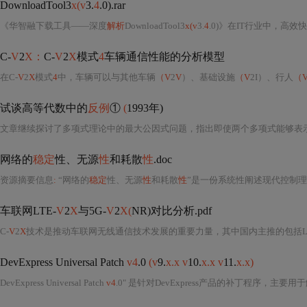
DownloadTool3
x(v
3.
4
.0).rar
《华智融下载工具——深度
解析
DownloadTool3
x(v
3.
4
.0)》在IT行业中，高
C-
V
2
X：
C-
V
2
X
模式
4
车辆通信性能的分析模型
在C-
V
2
X
模式
4
中，车辆可以与其他车辆
（V
2
V
）、基础设施
（V
2I）、行人
（
试谈高等代数中的
反例
①
(
1993年)
文章继续探讨了多项式理论中的最大公因式问题，指出即使两个多项式能够表
网络的
稳定
性、无源
性
和耗散
性
.doc
资源摘要信息
:
“网络的
稳定
性、无源
性
和耗散
性
”是一份系统性阐述现代控制理论与网络化动态系统分析核心概念的专业技术文档，其内容深度
车联网LTE-
V
2
X
与5G-
V
2
X(
NR)对比分析.pdf
C-
V
2
X
技术是推动车联网无线通信技术发展的重要力量，其中国内主推的包括LT
DevExpress Universal Patch
v4
.0
(v
9.
x.x v
10.
x.x v
11.
x.x)
DevExpress Universal Patch
v4
.0" 是针对DevExpress产品的补丁程序，主要用于解