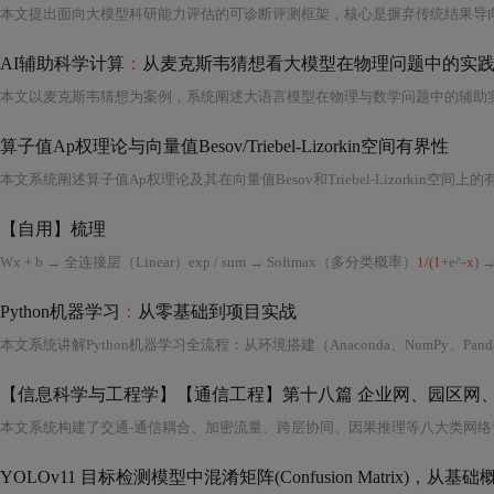
AI辅助科学计算
：
从麦克斯韦猜想看大模型在物理问题中的实
算子值Ap权理论与向量值Besov/Triebel-Lizorkin空间有界性
本文系统阐述算子值Ap权理论及其在向量值Besov和Triebel-Lizorkin空
【自用】梳理
Wx + b → 全连接层（Linear）exp / sum → Softmax（多分类概率）
1/(1
+e^-
x
) → Sigm
Python机器学习
：
从零基础到项目实战
本文系统讲解Python机器学习全流程
：
从环境搭建（Anaconda、NumPy、Pandas）、数据预处理与特征工程，到模型评估（偏差-方差权衡、交叉验证、超参调优），覆盖监督学习（逻辑回归、SVM、决策树、XGBoost）