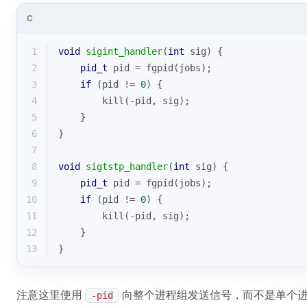
C
1
void
sigint_handler
(
int
 sig)
{
2
pid_t
 pid = fgpid(jobs);
3
if
 (pid != 
0
) {
4
        kill(-pid, sig);
5
    }
6
}
7
8
void
sigtstp_handler
(
int
 sig)
{
9
pid_t
 pid = fgpid(jobs);
10
if
 (pid != 
0
) {
11
        kill(-pid, sig);
12
    }
13
}
注意这里使用
向整个进程组发送信号，而不是单个
-pid