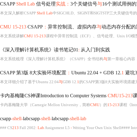
CSAPP
Shell Lab
信号处理
实战：
3个关键信号
与
16个测试用例
本文深入解析CSAPP
Shell Lab
中SIGCHLD、SIGINT和SIGTSTP三大关
CMU 15-213
CSAPP
：
异常控制流、虚拟内存
与
动态内存分配的黑魔法（
本文系统讲解
CMU 15-213
课程中异常控制流（ECF）、信号处理、Unix I/O模型、虚拟内存机制
《深入理解计算机系统》读书笔记01
:
从入门到实践
本文系统梳理《深入理解计算机系统》（CSAPP）全书结构
与
第一章核心内容，涵盖程序生命周期、编译系统四阶段、大端/小端
CSAPP 第3版 8大实验环境配置
：
Ubuntu 22.04 + GDB 12.
1
避坑
本文详细介绍了基于Ubuntu 22.04
与
GDB 12.
1
的CSAPP第3版8大实验环境搭建方法，涵盖系统安装、开发工具链配置、GDB深度优化、3
卡内基梅隆CS神课Introduction to Computer Systems
CMU15-213
卡内基梅隆大学（Carnegie Mellon University，简称
CMU
）的
15-213
课程《Introduction to Computer Systems》（ICS，中文常译为“计算机系统导论
csapp
-shell-
labcsapp
-shell-
labcsapp
-shell-lab
### CS
213
Fall 2002
: Lab
Assignment L5
-
Writing Your Own Unix Shell#### Intr