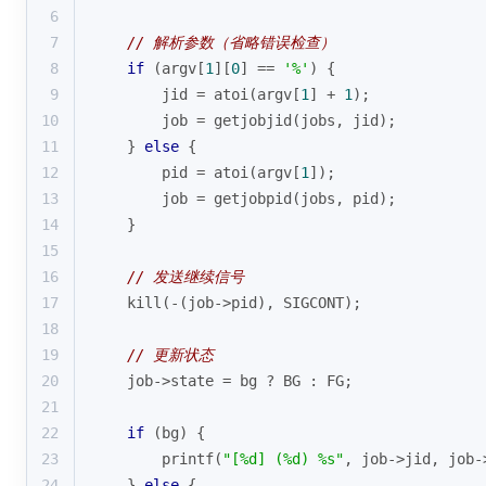
6
7
// 解析参数（省略错误检查）
8
if
 (argv[
1
][
0
] == 
'%'
) {
9
        jid = atoi(argv[
1
] + 
1
);
10
        job = getjobjid(jobs, jid);
11
    } 
else
 {
12
        pid = atoi(argv[
1
]);
13
        job = getjobpid(jobs, pid);
14
    }
15
16
// 发送继续信号
17
    kill(-(job->pid), SIGCONT);
18
19
// 更新状态
20
    job->state = bg ? BG : FG;
21
22
if
 (bg) {
23
printf
(
"[%d] (%d) %s"
, job->jid, job-
24
    } 
else
 {