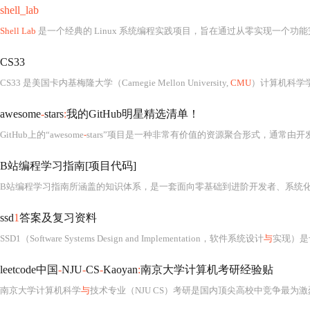
shell_lab
Shell Lab
是一个经典的 Linux 系统编程实践项目，旨在通过从零实现一个功能完
CS33
CS33 是美国卡内基梅隆大学（Carnegie Mellon University,
CMU
）计算机科学学院开设的一门经典本科系统级编程课程，全称为
awesome
-
stars
:
我的GitHub明星精选清单！
GitHub上的“awesome
-
stars”项目是一种非常有价值的资源聚合形式，通常由开发者在长期使用和探索开源社区的过程中积累而成。标题“我的GitHub明星精选清单！”表明这是一个个人收藏夹性质的仓库，记录了作者在GitHub上标记为“star”的一系列高质量、有影响力的开源项目。这种清单不仅反映了创建者的技术兴趣和技术栈偏好，也成为了其他开发者寻找优秀工具、学习资源和最佳实践的重要参考。从描述中可以看出，该清单涵盖了多种编程语言和技术领域，包括但不限于Pyth
B站编程学习指南[项目代码]
ssd
1
答案及复习资料
SSD1（Software Systems Design and Implementation，软件系统设计
与
实现）是卡耐
leetcode中国
-
NJU
-
CS
-
Kaoyan
:
南京大学计算机考研经验贴
南京大学计算机科学
与
技术专业（NJU CS）考研是国内顶尖高校中竞争最为激烈、选拔机制最具特色、笔试权重尤为