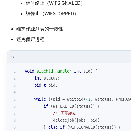
信号终止（WIFSIGNALED）
被停止（WIFSTOPPED）
维护作业列表的一致性
避免僵尸进程
C
1
void
sigchld_handler
(
int
 sig)
{
2
int
 status;
3
pid_t
 pid;
4
5
while
 ((pid = waitpid(
-1
, &status, WNOHAN
6
if
 (WIFEXITED(status)) {
7
// 正常终止
8
            deletejob(jobs, pid);
9
        } 
else
if
 (WIFSIGNALED(status)) {