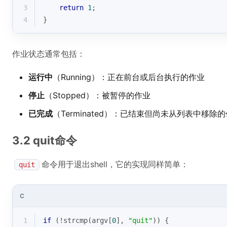
3
return
1
;
4
}
作业状态通常包括：
运行中
（Running）：正在前台或后台执行的作业
停止
（Stopped）：被暂停的作业
已完成
（Terminated）：已结束但尚未从列表中移除
3.2 quit命令
命令用于退出shell，它的实现同样简单：
quit
C
1
if
 (!
strcmp
(argv[
0
], 
"quit"
)) {