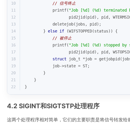
10
// 信号终止
11
printf
(
"Job [%d] (%d) terminated 
12
                   pid2jid(pid), pid, WTERMSI
13
            deletejob(jobs, pid);
14
        } 
else
if
 (WIFSTOPPED(status)) {
15
// 被停止
16
printf
(
"Job [%d] (%d) stopped by 
17
                   pid2jid(pid), pid, WSTOPSI
18
struct
job_t
 *
job
 =
 getjobpid(job
19
            job->state = ST;
20
        }
21
    }
22
}
4.2 SIGINT和SIGTSTP处理程序
这两个处理程序相对简单，它们的主要职责是将信号转发给