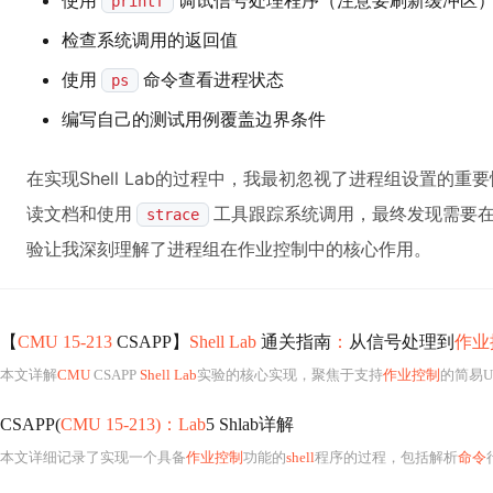
使用
调试信号处理程序（注意要刷新缓冲区
printf
检查系统调用的返回值
使用
命令查看进程状态
ps
编写自己的测试用例覆盖边界条件
在实现Shell Lab的过程中，我最初忽视了进程组设置的
读文档和使用
工具跟踪系统调用，最终发现需要
strace
验让我深刻理解了进程组在作业控制中的核心作用。
【
CMU 15-213
CSAPP】
Shell Lab
通关指南
：
从信号处理到
作业
本文详解
CMU
CSAPP
Shell Lab
实验的核心实现，聚焦于支持
作业控制
的简易U
CSAPP(
CMU 15-213)：Lab
5 Shlab详解
本文详细记录了实现一个具备
作业控制
功能的
shell
程序的过程，包括解析
命令