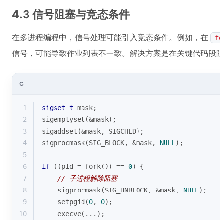
4.3 信号阻塞与竞态条件
在多进程编程中，信号处理可能引入竞态条件。例如，在
f
信号，可能导致作业列表不一致。解决方案是在关键代码段阻塞
C
1
sigset_t
 mask;
2
sigemptyset(&mask);
3
sigaddset(&mask, SIGCHLD);
4
sigprocmask(SIG_BLOCK, &mask, 
NULL
);
5
6
if
 ((pid = fork()) == 
0
) {
7
// 子进程解除阻塞
8
    sigprocmask(SIG_UNBLOCK, &mask, 
NULL
);
9
    setpgid(
0
, 
0
);
10
    execve(...);