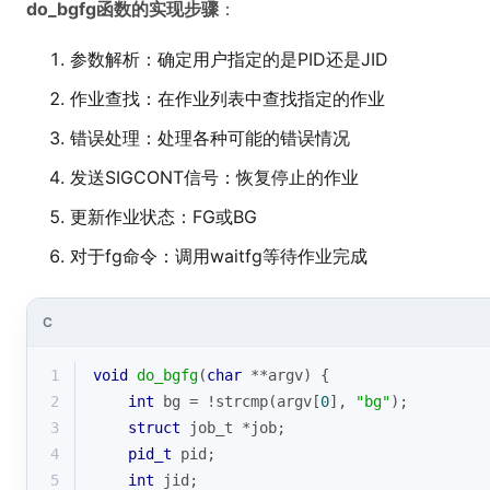
do_bgfg函数的实现步骤
：
参数解析：确定用户指定的是PID还是JID
作业查找：在作业列表中查找指定的作业
错误处理：处理各种可能的错误情况
发送SIGCONT信号：恢复停止的作业
更新作业状态：FG或BG
对于fg命令：调用waitfg等待作业完成
C
1
void
do_bgfg
(
char
 **argv)
{
2
int
 bg = !
strcmp
(argv[
0
], 
"bg"
);
3
struct
job_t
 *
job
;
4
pid_t
 pid;
5
int
 jid;