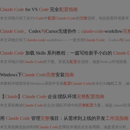
Claude Code
for VS
Code
完全
配置指南
本文详细介绍了在VS
Code
中
配置Claude Code
的
完整
流程，包括前置环境要求（WSL、Nod
Claude Code
、Codex
与
Cursor无缝协作：
claude-code
-workflow
完
本文详细介绍了
claude-code
-workflow——一套支持
Claude Code
、Codex
与
Cu
Claude Code
加载 Skills 系列教程：一篇写给新手小白的
Claude 
本文详细介绍
Claude Code
的下载、安装及
配置
全流程，涵盖Node.js环境搭
Windows下
Claude Code完整
安装
指南
本教程详细指导在Windows系统中安装
配置Claude Code
命令行AI编程工具，涵盖
【
Claude
】
Claude Code
企业/团队环境
完整配置指南
本文系统阐述
Claude Code
在企业/团队环境中的
完整配置
方案，涵盖.claued
用
Claude Code
管理
完整
项目：从需求到上线的开发
工作流指南
本文系统阐述如何利用
Claude Code
支撑软件项目全生命周期，涵盖需求分析、可行性验证