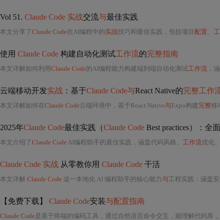
Vol 51.
Claude Code 实战
交流
与
最佳实践
本文分享了
Claude Code
在AI编程中的
实战
技巧和最佳实践，包括项目
配置
、
工
使用
Claude Code
构建自动化测试
工作流
的
完整指南
本文详解如何利用
Claude Code
的AI编程能力构建端到端自动化测试
工作流
，涵
云端移动开发
实战
：基于
Claude Code与
React Native的
完整工作
本文详解如何在
Claude Code
云端环境中，基于React Native
与
Expo构建
完整
移
2025年
Claude Code
最佳实践（
Claude Code
Best practices）：
本文介绍了
Claude Code
AI编程助手的最佳实践，涵盖代码风格、
工作流
优化、自定
Claude Code 实战
从零教你用
Claude Code
干活
本文详解
Claude Code
这一本地化 AI 编程助手的核心能力
与
工程实践：涵盖安
【免费下载】
Claude Code
安装
与配置指南
Claude Code
是基于终端的编码工具，通过自然语言命令交互，能理解代码库，提高开发效率。其使用自然语言处理等技术。安装前需