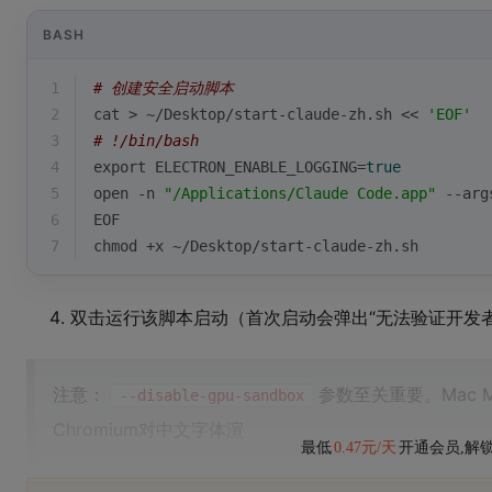
BASH
1
# 创建安全启动脚本
2
cat > ~/Desktop/start-claude-zh.sh << 
'EOF'
3
# !/bin/bash
4
export
 ELECTRON_ENABLE_LOGGING=
true
5
open -n 
"/Applications/Claude Code.app"
 --arg
6
EOF
7
chmod +x ~/Desktop/start-claude-zh.sh
双击运行该脚本启动（首次启动会弹出“无法验证开发者”
注意：
参数至关重要。Mac 
--disable-gpu-sandbox
Chromium对中文字体渲
最低
0.47元/天
开通会员,解