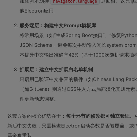
加载脚本劫持
返回值。这比修
navigator.language
他Electron应用。
服务端层：构建中文Prompt模板库
将常用场景（如“生成Spring Boot接口”、“修复Py
JSON Schema，避免每次手动输入冗长system pr
本提升中文输出准确率42%（基于1000次随机请求抽
扩展层：建立中文扩展白名单机制
只启用已验证中文兼容的插件（如Chinese Lang Pac
（如GitLens）则通过CSS注入方式局部汉化其UI
件更新动态调整。
这套方案的核心优势在于：
每个环节的修改都可独立验证、
新后中文失效，只需检查Electron启动参数是否被覆盖，或P
需全盘重装。