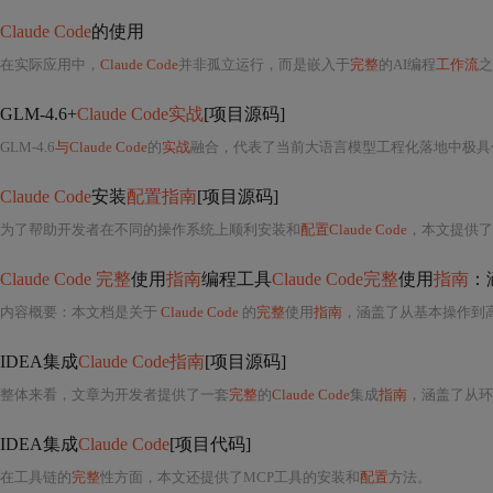
Claude Code
的使用
在实际应用中，
Claude Code
并非孤立运行，而是嵌入于
完整
的AI编程
工作流
之中
GLM-4.6+
Claude Code实战
[项目源码]
GLM-4.6
与Claude Code
的
实战
融合，代表了当前大语言模型工程化落地中极具代表性的双轨协同范式：一方面以智谱A
Claude Code
安装
配置指南
[项目源码]
为了帮助开发者在不同的操作系统上顺利安装和
配置Claude Code
，本文提供了
Claude Code 完整
使用
指南
编程工具
Claude Code完整
使用
指南
：
内容概要：本文档是关于
Claude Code
的
完整
使用
指南
，涵盖了从基本操作到高级功能的详细说明。它首先介绍了
IDEA集成
Claude Code指南
[项目源码]
整体来看，文章为开发者提供了一套
完整
的
Claude Code
集成
指南
，涵盖了从环
IDEA集成
Claude Code
[项目代码]
在工具链的
完整
性方面，本文还提供了MCP工具的安装和
配置
方法。