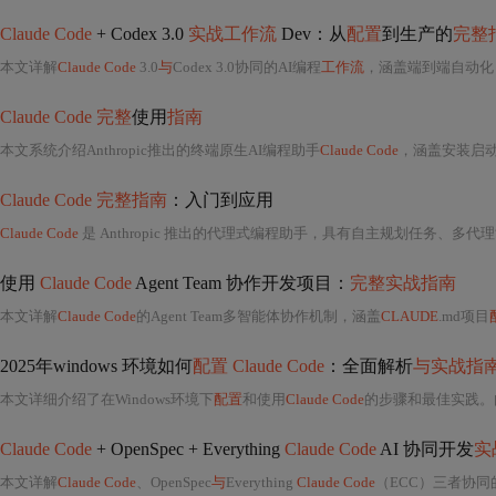
Claude Code
+ Codex 3.0
实战工作流
Dev：从
配置
到生产的
完整
本文详解
Claude Code
3.0
与
Codex 3.0协同的AI编程
工作流
，涵盖端到端自动化（需求澄清→代码生成→测试验
Claude Code 完整
使用
指南
本文系统介绍Anthropic推出的终端原生AI编程助手
Claude Code
，涵盖安装启动、斜杠命令
Claude Code 完整指南
：入门到应用
Claude Code
是 Anthropic 推出的代理式编程助手，具有自主规划任务、多代理协
使用
Claude Code
Agent Team 协作开发项目：
完整实战指南
本文详解
Claude Code
的Agent Team多智能体协作机制，涵盖
CLAUDE
.md项目
2025年windows 环境如何
配置 Claude Code
：全面解析
与实战指
本文详细介绍了在Windows环境下
配置
和使用
Claude Code
的步骤和最佳实践。
Claude Code
+ OpenSpec + Everything
Claude Code
AI 协同开发
实
本文详解
Claude Code
、OpenSpec
与
Everything
Claude Code
（ECC）三者协同