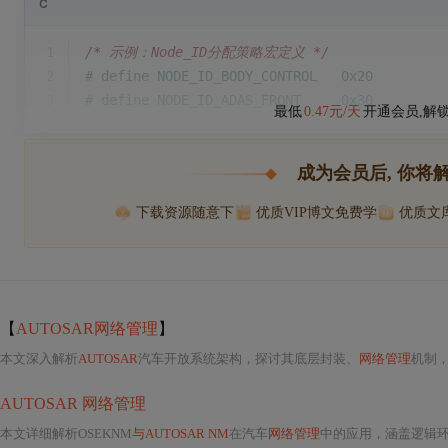
C
1
/* 示例：Node_ID分配策略宏定义 */
2
# 
define
 NODE_ID_BODY_CONTROL   0x20
3
# 
define
 NODE_ID_ADAS_FRONT     0x30
最低
0.47元/天
开通会员,解
成为会员后, 你将
下载资源随意下
优质VIP博文免费学
优质文
【
AUTOSAR网络管理
】
本文深入解析
AUTOSAR
汽车开放系统架构，探讨其底层封装、
网络管理
机制，
AUTOSAR 网络管理
本文详细解析OSEKNM
与AUTOSAR NM
在汽车
网络管理
中的应用，涵盖逻辑环、节点状态、