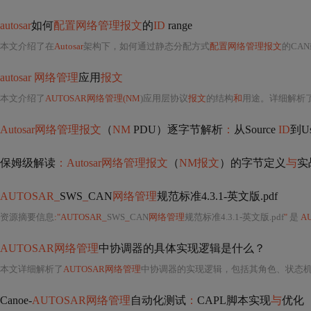
autosar
如何
配置网络管理报文
的
ID
range
本文介绍了在
Autosar
架构下，如何通过静态分配方式
配置网络管理报文
的CAN或
autosar 网络管理
应用
报文
本文介绍了
AUTOSAR网络管理(NM
)应用层协议
报文
的结构
和
用途。详细解析
Autosar网络管理报文
（
NM
PDU）逐字节解析
：
从Source
ID
到U
保姆级解读
：Autosar网络管理报文
（
NM报文
）的字节定义
与
实
AUTOSAR_
SWS
_
CAN
网络管理
规范标准4.3.1-英文版.pdf
资源摘要信息
:"AUTOSAR_
SWS
_
CAN
网络管理
规范标准4.3.1-英文版.pdf
"
是
A
AUTOSAR网络管理
中协调器的具体实现逻辑是什么？
本文详细解析了
AUTOSAR网络管理
中协调器的实现逻辑，包括其角色、状态
Canoe-
AUTOSAR网络管理
自动化测试
：
CAPL脚本实现
与
优化