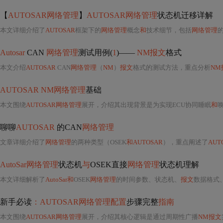
【
AUTOSAR网络管理
】
AUTOSAR网络管理
状态机迁移详解
本文详细介绍了
AUTOSAR
框架下的
网络管理
概念
和
技术细节，包括
网络管理
的
Autosar
CAN
网络管理
测试用例(
1
)——
NM报文
格式
本文介绍
AUTOSAR
CAN
网络管理
（
NM
）
报文
格式的测试方法，重点分析
NM
AUTOSAR NM网络管理
基础
本文围绕
AUTOSAR网络管理
展开，介绍其出现背景是为实现ECU协同睡眠
和
唤醒
聊聊
AUTOSAR
的CAN
网络管理
文章详细介绍了
网络管理
的两种类型（OSEK
和AUTOSAR
），重点阐述了
AU
AutoSar网络管理
状态机
与
OSEK直接
网络管理
状态机理解
本文详细解析了
AutoSar和
OSEK
网络管理
的时间参数、状态机、
报文
数据格式、状
新手必读
：AUTOSAR网络管理配置
步骤完整
指南
本文围绕
AUTOSAR网络管理
展开，介绍其核心逻辑是通过周期性广播
NM报文