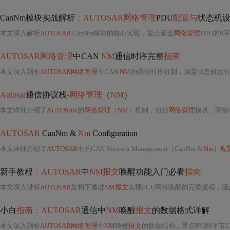
CanNm模块实战解析
：AUTOSAR网络管理
PDU
配置与
状态机
本文深入解析
AUTOSAR
CanNm模块的核心实现，重点涵盖
网络管理
PDU的8
AUTOSAR网络管理
中CAN
NM
通信时序完整
指南
本文深入剖析
AUTOSAR网络管理
中CAN
NM
的通信时序机制，涵盖状态机运行
Autosar
通信协议栈-
网络管理
（
NM
）
本文详细介绍了
AUTOSAR
的
网络管理
（
NM
）机制，包括
网络管理
模块、网络状态机（睡
AUTOSAR
CanNm &
Nm
Configuration
本文详细介绍了
AUTOSAR
中的CAN Network Management（CanNm &
Nm
）
配
新手教程
：AUTOSAR
中
NM报文
唤醒功能入门必看
指南
本文深入讲解
AUTOSAR
架构下通过
NM报文
实现ECU网络唤醒的完整流程，涵
小白
指南：AUTOSAR
通信中
NM
唤醒
报文
的数据格式详解
本文深入剖析
AUTOSAR网络管理
中
NM
唤醒
报文
的数据结构，重点解读8字节C