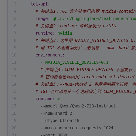
3
tgi-api:
4
# 关键点1：TGI 官方镜像已内置 nvidia-containe
5
image:
ghcr.io/huggingface/text-generatio
6
# 关键点2：runtime 依然要设为 nvidia
7
runtime:
nvidia
8
# 关键点3：这里用 NVIDIA_VISIBLE_DEVICES=
9
# 但 TGI 不会自动分片，必须靠 --num-shard
10
environment:
11
-
NVIDIA_VISIBLE_DEVICES=0,1
12
# 关键点4：CUDA_VISIBLE_DEVICES 不需要
13
# 它内部会循环调用 torch.cuda.set_device(i
14
# 关键点5：--num-shard 2 表示启动两个进程
15
# TGI 会自动将第一个进程绑定到 CUDA_VISIBLE_
16
command:
>
17
      --model Qwen/Qwen2-72B-Instruct
18
      --num-shard 2
19
      --dtype bfloat16
20
      --max-concurrent-requests 1024
21
      --port 8080