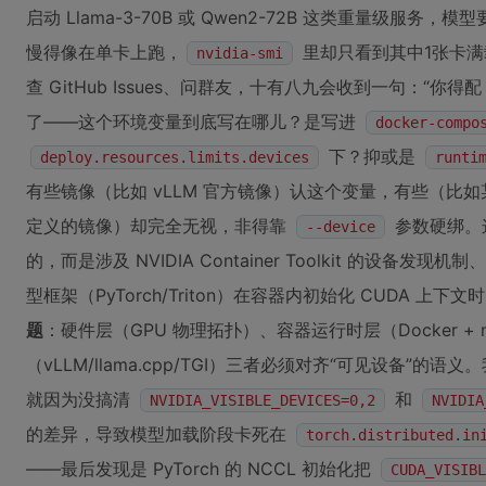
启动 Llama-3-70B 或 Qwen2-72B 这类重量级服务
慢得像在单卡上跑，
里却只看到其中1张卡满
nvidia-smi
查 GitHub Issues、问群友，十有八九会收到一句：“你得
了——这个环境变量到底写在哪儿？是写进
docker-compo
下？抑或是
deploy.resources.limits.devices
runti
有些镜像（比如 vLLM 官方镜像）认这个变量，有些（比如某些基于 H
定义的镜像）却完全无视，非得靠
参数硬绑。
--device
的，而是涉及 NVIDIA Container Toolkit 的设备发现机制
型框架（PyTorch/Triton）在容器内初始化 CUDA 
题
：硬件层（GPU 物理拓扑）、容器运行时层（Docker + nvidi
（vLLM/llama.cpp/TGI）三者必须对齐“可见设备”的
就因为没搞清
和
NVIDIA_VISIBLE_DEVICES=0,2
NVIDIA
的差异，导致模型加载阶段卡死在
torch.distributed.in
——最后发现是 PyTorch 的 NCCL 初始化把
CUDA_VISIBL