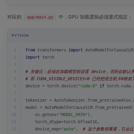
对应的
中，GPU 加载逻辑必须显式指定：
app/main.py
PYTHON
1
from
 transformers 
import
 AutoModelForCausalLM
2
import
 torch
3
4
# 关键点：必须在加载模型前设置 device，否则会默认用 
5
# 而 CUDA_VISIBLE_DEVICES=0 已经把宿主机卡0映射为
6
device = torch.device(
"cuda:0"
if
 torch.cuda.
7
8
tokenizer = AutoTokenizer.from_pretrained(os.
9
model = AutoModelForCausalLM.from_pretrained(
10
    os.getenv(
"MODEL_PATH"
),
11
    torch_dtype=torch.bfloat16,
12
    device_map=
"auto"
,  
# 这个参数很重要，它会让 H