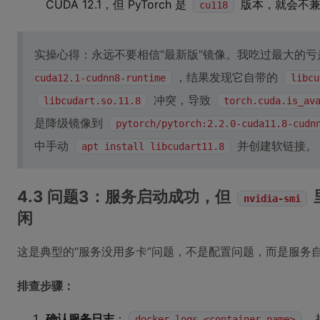
CUDA 12.1，但 PyTorch 是
版本，就会不兼
cu118
实操心得：永远不要相信“最新版”镜像。我吃过最大的
，结果发现它自带的
cuda12.1-cudnn8-runtime
libcu
冲突，导致
libcudart.so.11.8
torch.cuda.is_av
是降级镜像到
pytorch/pytorch:2.2.0-cuda11.8-cudn
中手动
并创建软链接。
apt install libcudart11.8
4.3 问题3：服务启动成功，但
nvidia-smi
闲
这是典型的“服务没用多卡”问题，不是配置问题，而是服务
排查步骤：
确认服务日志
：
，
docker logs <container_name>