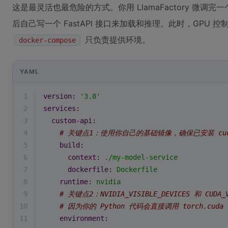
这是最灵活也最危险的方式。你用 LlamaFactory 微调完一个
后自己写一个 FastAPI 接口来加载和推理。此时，GPU 控
只负责提供环境。
docker-compose
YAML
1
version:
'3.8'
2
services:
3
custom-api:
4
# 关键点1：使用你自己的基础镜像，确保已安装 cuda
5
build:
6
context:
./my-model-service
7
dockerfile:
Dockerfile
8
runtime:
nvidia
9
# 关键点2：NVIDIA_VISIBLE_DEVICES 和 CUDA
10
# 因为你的 Python 代码会直接调用 torch.cuda
11
environment: