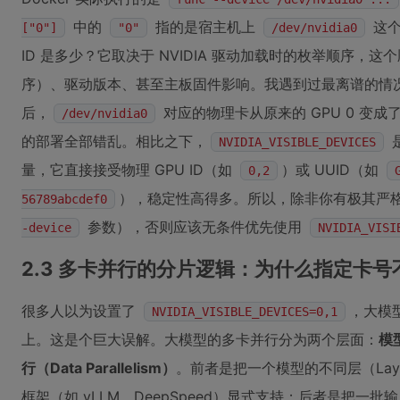
中的
指的是宿主机上
这个
["0"]
"0"
/dev/nvidia0
ID 是多少？它取决于 NVIDIA 驱动加载时的枚举顺序，这个顺序
序）、驱动版本、甚至主板固件影响。我遇到过最离谱的情
后，
对应的物理卡从原来的 GPU 0 变成了
/dev/nvidia0
的部署全部错乱。相比之下，
是
NVIDIA_VISIBLE_DEVICES
量，它直接接受物理 GPU ID（如
）或 UUID（如
0,2
），稳定性高得多。所以，除非你有极其严
56789abcdef0
参数），否则应该无条件优先使用
-device
NVIDIA_VISI
2.3 多卡并行的分片逻辑：为什么指定卡
很多人以为设置了
，大模
NVIDIA_VISIBLE_DEVICES=0,1
上。这是个巨大误解。大模型的多卡并行分为两个层面：
模型
行（Data Parallelism）
。前者是把一个模型的不同层（Lay
框架（如 vLLM、DeepSpeed）显式支持；后者是把