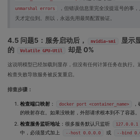
，但错误信息里完全没提逗号的事
unmarshal errors
天才定位到。所以，永远先用最简配置验证。
4.5 问题5：服务启动后，
显示显
nvidia-smi
的
却是 0%
Volatile GPU-Util
这说明模型已经加载到显存，但没有任何计算任务在执行。通常
检查失败导致服务被反复重启。
排查步骤：
检查端口映射
：
，
docker port <container_name>
的映射存在。如果没映射，外部请求根本到不了容器。
检查服务监听地址
：很多服务默认只监听
127.0.0.1
中，必须显式加上
或
--host 0.0.0.0
--bind 0.