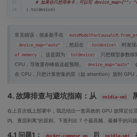
13
# 如果你只想用单卡，可以写 device_map={"": "c
14
).to(device)
常见错误：很多新手在
AutoModelForCausalLM.from_p
，然后在
时发现
device_map="auto"
.to(device)
。这是因为
只把模型参数移到 
of memory
to(device)
CPU，导致显存峰值远超预期。
device_map="auto"
在 CPU，只把计算密集的层（如 attention）放到 
4. 故障排查与避坑指南：从
nvidia-smi
在上百次线上部署中，我总结出一套高效的 GPU 故障定位
内、逐层剥离”的原则。下面列出 7 个最高频、最棘手的问
4.1 问题1：
后
docker-compose up
nvidia-smi