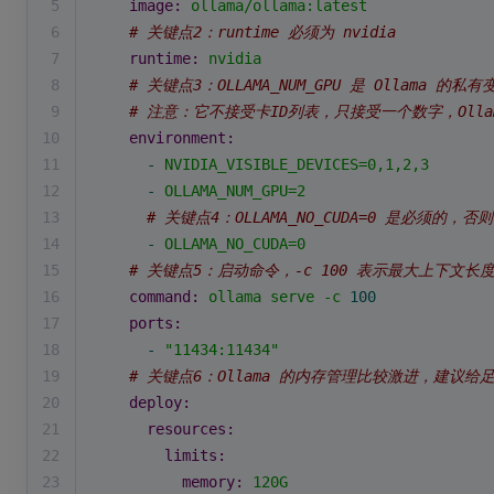
5
image:
ollama/ollama:latest
6
# 关键点2：runtime 必须为 nvidia
7
runtime:
nvidia
8
# 关键点3：OLLAMA_NUM_GPU 是 Ollama 的
9
# 注意：它不接受卡ID列表，只接受一个数字，Olla
10
environment:
11
-
NVIDIA_VISIBLE_DEVICES=0,1,2,3
12
-
OLLAMA_NUM_GPU=2
13
# 关键点4：OLLAMA_NO_CUDA=0 是必须的，否则
14
-
OLLAMA_NO_CUDA=0
15
# 关键点5：启动命令，-c 100 表示最大上下文长度为 
16
command:
ollama
serve
-c
100
17
ports:
18
-
"11434:11434"
19
# 关键点6：Ollama 的内存管理比较激进，建议给
20
deploy:
21
resources:
22
limits:
23
memory:
120G