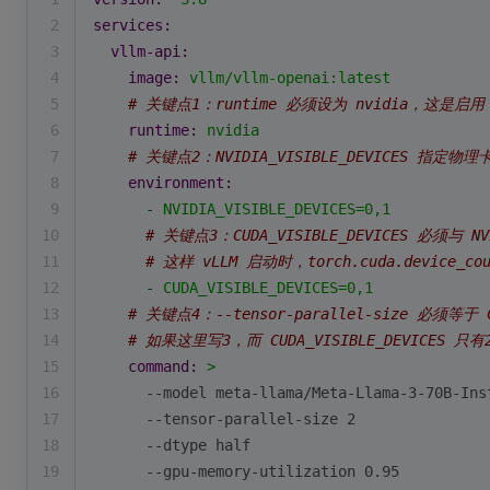
2
services:
3
vllm-api:
4
image:
vllm/vllm-openai:latest
5
# 关键点1：runtime 必须设为 nvidia，这是启用
6
runtime:
nvidia
7
# 关键点2：NVIDIA_VISIBLE_DEVICES 指
8
environment:
9
-
NVIDIA_VISIBLE_DEVICES=0,1
10
# 关键点3：CUDA_VISIBLE_DEVICES 必须与 NV
11
# 这样 vLLM 启动时，torch.cuda.device_c
12
-
CUDA_VISIBLE_DEVICES=0,1
13
# 关键点4：--tensor-parallel-size 必须等于 
14
# 如果这里写3，而 CUDA_VISIBLE_DEVICES 只
15
command:
>
16
      --model meta-llama/Meta-Llama-3-70B-Ins
17
      --tensor-parallel-size 2
18
      --dtype half
19
      --gpu-memory-utilization 0.95