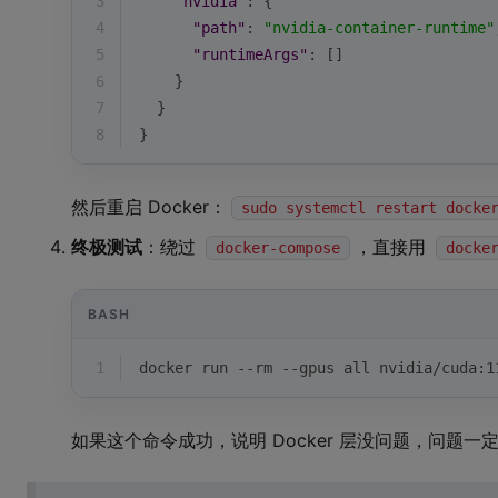
3
"nvidia"
: {
4
"path"
: 
"nvidia-container-runtime"
5
"runtimeArgs"
: []
6
    }
7
  }
8
}
然后重启 Docker：
sudo systemctl restart docke
终极测试
：绕过
，直接用
docker-compose
docke
BASH
1
docker run --rm --gpus all nvidia/cuda:1
如果这个命令成功，说明 Docker 层没问题，问题一