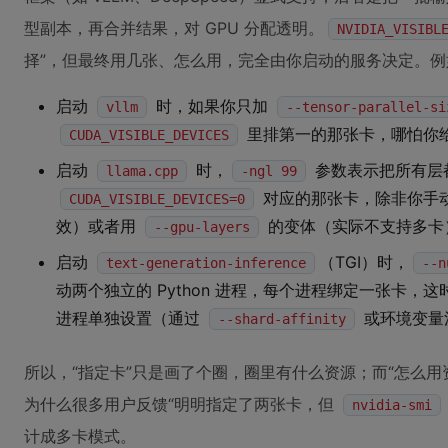
型副本，再合并结果，对 GPU 分配透明。
NVIDIA_VISIBL
择”，但最终用几张、怎么用，完全由你启动的服务决定。例
启动
时，如果你只加
vllm
--tensor-parallel-si
里排第一的那张卡，哪怕你
CUDA_VISIBLE_DEVICES
启动
时，
参数表示把所有层都 
llama.cpp
-ngl 99
对应的那张卡，除非你手
CUDA_VISIBLE_DEVICES=0
效）或者用
的变体（实际不支持多卡
--gpu-layers
启动
（TGI）时，
text-generation-inference
--n
动两个独立的 Python 进程，每个进程绑定一张卡，这
进程单独设置（通过
或环境变量
--shard-affinity
所以，“指定卡”只是画了个圈，圈里有什么资源；而“怎么
为什么很多用户反馈“明明指定了两张卡，但
nvidia-smi
计成多卡模式。