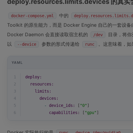
deploy.resources.limits.devices 的真
中的
docker-compose.yml
deploy.resources.limits.
Toolkit 的原生能力，而是 Docker Engine 自己
Docker Daemon 会直接读取宿主机的
目录，将你
/dev
以
参数的形式传递给
。这意味着，如
--device
runc
YAML
1
deploy:
2
resources:
3
limits:
4
devices:
5
-
device_ids:
 [
"0"
]
6
capabilities:
 [
"gpu"
]
Docker 实际执行的是
runc --device /dev/nvidia0 ...