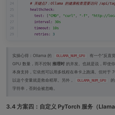
24
# 关键点7：Ollama 的健康检查需要访问 /api/ta
25
healthcheck:
26
test:
 [
"CMD"
, 
"curl"
, 
"-f"
, 
"http://loc
27
interval:
30s
28
timeout:
10s
29
retries:
3
实操心得：Ollama 的
有一个“反直
OLLAMA_NUM_GPU
GPU 数量，而不控制
推理时
的并发。也就是说，即使
本身支持，它依然可以用多线程在单卡上跑满。但对于 7
以这个变量就是救命稻草。另外，
的
OLLAMA_NUM_GPU
字符串，否则会被忽略。
3.4 方案四：自定义 PyTorch 服务（Llam