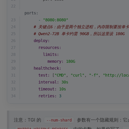
22
ports:
23
-
"8080:8080"
24
# 关键点6：由于是两个独立进程，内存限制要按单卡需
25
# Qwen2-72B 单卡约需 90GB，所以这里设 180G
26
deploy:
27
resources:
28
limits:
29
memory:
180G
30
healthcheck:
31
test:
 [
"CMD"
, 
"curl"
, 
"-f"
, 
"http://loc
32
interval:
30s
33
timeout:
10s
34
retries:
3
注意：TGI 的
参数有一个隐藏规则：它
--num-shard