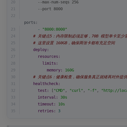
20
      --max-num-seqs 256
21
      --port 8000
22
ports:
23
-
"8000:8000"
24
# 关键点5：内存限制必须足够，70B 模型单卡至少需要 
25
# 这里设置 160GB，确保两张卡都有充足空间
26
deploy:
27
resources:
28
limits:
29
memory:
160G
30
# 关键点6：健康检查，确保服务真正就绪再对外提
31
healthcheck:
32
test:
 [
"CMD"
, 
"curl"
, 
"-f"
, 
"http://loc
33
interval:
30s
34
timeout:
10s
35
retries:
3