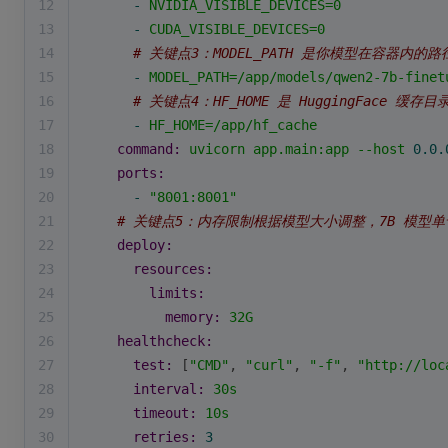
12
-
NVIDIA_VISIBLE_DEVICES=0
13
-
CUDA_VISIBLE_DEVICES=0
14
# 关键点3：MODEL_PATH 是你模型在容器内的路径，
15
-
MODEL_PATH=/app/models/qwen2-7b-finet
16
# 关键点4：HF_HOME 是 HuggingFace 
17
-
HF_HOME=/app/hf_cache
18
command:
uvicorn
app.main:app
--host
0.0
.
19
ports:
20
-
"8001:8001"
21
# 关键点5：内存限制根据模型大小调整，7B 模型单卡
22
deploy:
23
resources:
24
limits:
25
memory:
32G
26
healthcheck:
27
test:
 [
"CMD"
, 
"curl"
, 
"-f"
, 
"http://loc
28
interval:
30s
29
timeout:
10s
30
retries:
3