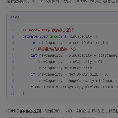
迭代器实现、fail-fast机制等。例如，ArrayList的扩容
JAVA
1
// ArrayList扩容的核心逻辑
2
private
void
grow
(
int
 minCapacity)
{
3
int
 oldCapacity = elementData.length;
4
// 新容量为旧容量的1.5倍
5
int
 newCapacity = oldCapacity + (oldCapac
6
if
 (newCapacity - minCapacity < 
0
)
7
        newCapacity = minCapacity;
8
if
 (newCapacity - MAX_ARRAY_SIZE > 
0
)
9
        newCapacity = hugeCapacity(minCapacit
10
    elementData = Arrays.copyOf(elementData, 
11
}
IO/NIO的核心区别
：理解BIO、NIO、AIO的适用场景，特别是