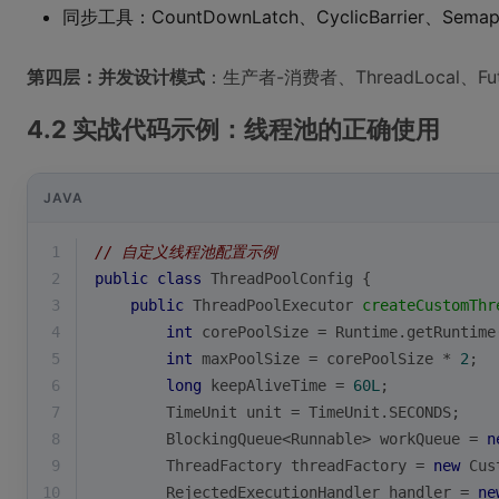
同步工具：CountDownLatch、CyclicBarrier、Sem
第四层：并发设计模式
：生产者-消费者、ThreadLocal、
4.2 实战代码示例：线程池的正确使用
JAVA
1
// 自定义线程池配置示例
2
public
class
ThreadPoolConfig
{
3
public
 ThreadPoolExecutor 
createCustomThr
4
int
 corePoolSize = Runtime.getRuntime
5
int
 maxPoolSize = corePoolSize * 
2
;
6
long
 keepAliveTime = 
60L
;
7
        TimeUnit unit = TimeUnit.SECONDS;
8
        BlockingQueue<Runnable> workQueue = 
n
9
        ThreadFactory threadFactory = 
new
 Cus
10
        RejectedExecutionHandler handler = 
ne