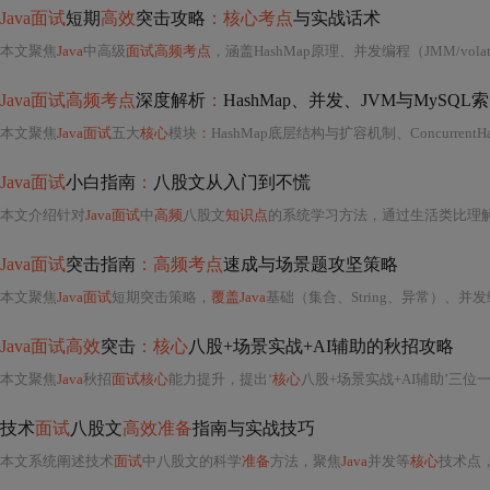
Java面试
短期
高效
突击攻略
：核心考点
与实战话术
本文聚焦
Java
中高级
面试高频考点
，涵盖HashMap原理、并发编程（JMM/volatile/AQS/线程池）、JVM内存结构与GC、MySQL索引与事务、Spring IoC/AOP/Bean生
Java面试高频考点
深度解析
：
HashMap、并发、JVM与MySQL
本文聚焦
Java面试
五大
核心
模块
：
HashMap底层结构与扩容机制、ConcurrentHashMap并发实现原理、synchronized锁膨胀过程、J
Java面试
小白指南
：
八股文从入门到不慌
本文介绍针对
Java面试
中
高频
八股文
知识点
的系统学习方法，通过生活类比理解抽象概念如线程池与JVM内存模型，结合动手实验强化记忆，提供渐进式学
Java面试
突击指南
：高频考点
速成与场景题攻坚策略
本文聚焦
Java面试
短期突击策略，
覆盖Java
基础（集合、String、异常）、并发编程（JUC、线程池、AQS、volatile、CAS）、JVM（内存结构、GC算法与收集器）、MySQL（索引B+树
Java面试高效
突击
：核心
八股+场景实战+AI辅助的秋招攻略
本文聚焦
Java
秋招
面试核心
能力提升，提出‘
核心
八股+场景实战+AI辅助’三位
技术
面试
八股文
高效准备
指南与实战技巧
本文系统阐述技术
面试
中八股文的科学
准备
方法，聚焦
Java
并发等
核心
技术点，提出知识体系构