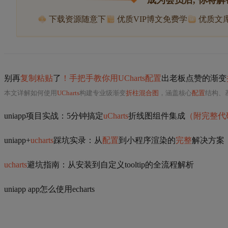
成为会员后, 你将解
下载资源随意下
优质VIP博文免费学
优质文
别再
复制粘贴
了
！手把手教你用UCharts配置
出老板点赞的渐变
本文详解如何使用
UCharts
构建专业级渐变
折柱混合图
，涵盖核心
配置
结构、基础混合图表搭建、渐变效果实现、
uniapp项目实战：5分钟搞定
uCharts
折线图组件集成
（附完整代
uniapp+
ucharts
踩坑实录：从
配置
到小程序渲染的
完整
解决方案
ucharts
避坑指南：从安装到自定义tooltip的全流程解析
uniapp app怎么使用echarts