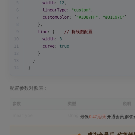
5
width
: 
12
,
6
linearType
: 
"custom"
,
7
customColor
: [
"#3D87FF"
, 
"#31C97C"
]
8
    },
9
line
: {    
// 折线图配置
10
width
: 
3
,
11
curve
: 
true
12
    }
13
  }
14
}
配置参数对照表：
参数
类型
说明
linearType
string
最低
0.47元/天
开通会员,解锁