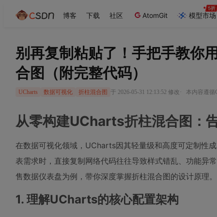
博客
下载
社区
AtomGit
模型市场
别再复制粘贴了！手把手教你用U
合图（附完整代码）
·
于 2026-05-31 12:13:52 修改
本内容遵循CC
UCharts
数据可视化
折柱混合图
从零构建UCharts折柱混合图
在数据可视化领域，UCharts因其轻量级和高度可定制
表需求时，直接复制网络代码往往导致样式错乱、功能异
售数据仪表盘为例，带你深度掌握折柱混合图的设计原理。
1. 理解UCharts的核心配置架构