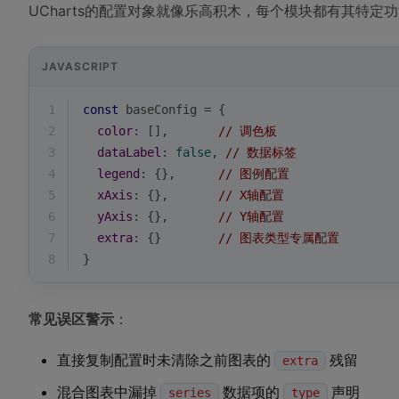
UCharts的配置对象就像乐高积木，每个模块都有其特定
JAVASCRIPT
1
const
 baseConfig = {
2
color
: [],       
// 调色板
3
dataLabel
: 
false
, 
// 数据标签
4
legend
: {},      
// 图例配置
5
xAxis
: {},       
// X轴配置
6
yAxis
: {},       
// Y轴配置
7
extra
: {}        
// 图表类型专属配置
8
}
常见误区警示
：
直接复制配置时未清除之前图表的
残留
extra
混合图表中漏掉
数据项的
声明
series
type