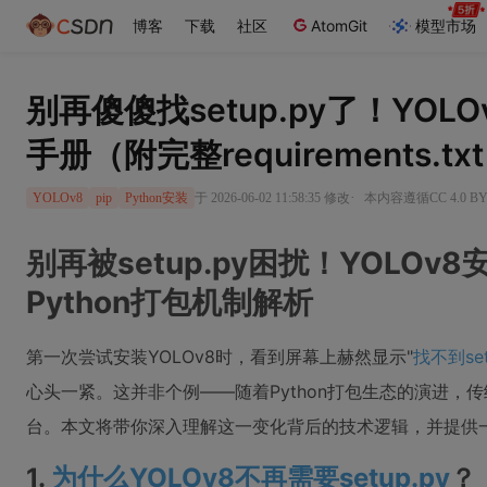
博客
下载
社区
AtomGit
模型市场
别再傻傻找setup.py了！YO
手册（附完整requirements.tx
·
于 2026-06-02 11:58:35 修改
本内容遵循CC 4.0 B
YOLOv8
pip
Python安装
别再被setup.py困扰！YOLO
Python打包机制解析
第一次尝试安装YOLOv8时，看到屏幕上赫然显示"
找不到set
心头一紧。这并非个例——随着Python打包生态的演进，传
台。本文将带你深入理解这一变化背后的技术逻辑，并提供
1.
为什么YOLOv8不再需要setup.py
？