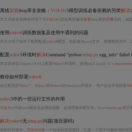
离线
安装
thop库全攻略：
YOLOv
5模型训练必备依赖的另类
解决
本文详述在无网络环境下为
YOLOv
5训练离线编译
安装
thop库的
完整
流程，涵盖Python
使用
yolov8
训练数据集及使用中遇到的问题
本文介绍了如何下载和配置
yolov8
模型，包括修改yaml文件、新建数据文件，以及如何使用default.yaml进行训练和测试。详细
配置
yolov
5环境时
解决
Command “python
setup.py
egg_info“ failed 
本文讲述在Ubuntu 18.04上配置
Yolov
5环境时，使用pip3 install -U -r
requiremen
教你如何部署
yolov8
在已配置好
Yolov
7、
Yolov
5和
Yolov
6的Windows环境中，用户尝试手动部署
Yo
yolov
5中的一些运行文件的作用
YOLOv
5中的utils模块包含辅助函数，处理图像和模型等。benchmarks.
py
用于测
解决yolov8
无
setup.py
问题[项目源码]
在软件开发中，
YOLOv8
是一个知名的开源项目，它是一个用于对象检测的深