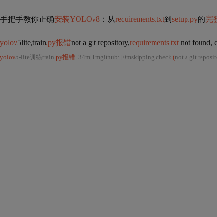
手把手教你正确
安装YOLOv8
：从
requirements.txt
到
setup.py
的
完
yolov
5lite,train
.py报错
not a git repository,
requirements.txt
not found, c
yolov
5-lite训练train
.py报错
[34m[1mgithub: [0mskipping check
(
not a git reposi