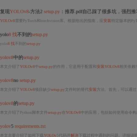
复现
YOLOv8
-方法2
setup.py
：推荐
.
pdf自己踩了很多坑，强烈
YOLOv8
需要PyTorch和torchvision库。根据给出的指南，应
安装
特定版本的PyT
yolo
8 找
不到的
setup.py
yolo
8 找
不到的
setup.py
yolov8
中的
setup.py
本文介绍了
YOLOv8
中
setup.py
的作用，它是用于配置和
安装YOLOv8
相关依赖项
yolov8
no
setup.py
本文介绍了
YOLOv8
项目缺少
setup.py
文件时的替代
安装
方法。首先，可以通过
yolov8
的
setup.py
本文介绍了Python脚本文件
setup.py
在
YOLOv8
中的应用，包括如何使用命令构
yolov
5
requirements.txt
本文主要介绍了如何下载
YOLOv
5代码并
解决
下载过程中遇到的问题。详细说