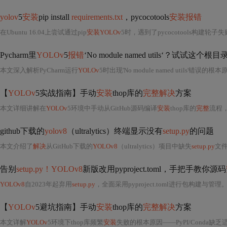
yolov
5
安装
pip install
requirements.txt
，pycocotools
安装报错
在Ubuntu 16.04上尝试通过pip
安装YOLOv
5时，遇到了pycocotools构建轮
Pycharm里
YOLOv
5
报错
‘No module named utils‘？试试这个
本文深入解析PyCharm运行
YOLOv
5时出现'No module named utils'错误的根
【
YOLOv
5实战指南】手动
安装
thop库的
完整解决
方案
本文详细讲解在
YOLOv
5环境中手动从GitHub源码编译
安装
thop库的
完整
流程
github下载的
yolov8
（ultralytics）终端显示没有
setup.py
的问题
本文介绍了
解决
从GitHub下载的
YOLOv8
（ultralytics）项目中缺失
setup.py
文件的方
告别
setup.py！YOLOv8
新版改用pyproject.toml，手把手教你源码
YOLOv8
自2023年起弃用
setup.py
，全面采用pyproject.toml进行包构建与
【
YOLOv
5避坑指南】手动
安装
thop库的
完整解决
方案
本文详解
YOLOv
5环境下thop库频繁
安装
失败的根本原因——PyPI/Conda缺乏