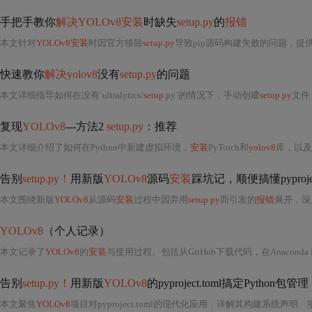
手把手教你
解决YOLOv8安装
时缺失
setup.py
的
报错
本文针对
YOLOv8安装
时因官方移除
setup.py
导致pip源码构建失败的问题，提
快速教你
解决yolov8
没有
setup.py
的问题
本文详细指导如何在没有`ultralytics/
setup
.py`的情况下，手动创建
setup.py
文件
复现
YOLOv8
---方法2
setup.py
：推荐
本文详细介绍了如何在Python中新建虚拟环境，
安装
PyTorch和
yolov8
库，以及如何
告别
setup.py！
用新版
YOLOv8
源码
安装
踩坑记，顺便搞懂pyproject
本文围绕新版
YOLOv8
从源码
安装
过程中因弃用
setup.py
而引发的
报错
展开，深入解析pyproject.toml作为Python现代包管理标准
YOLOv8
（个人记录）
本文记录了
YOLOv8
的
安装
与使用过程。包括从GitHub下载代码，在Anaconda P
告别
setup.py！
用新版
YOLOv8
的pyproject.toml搞定Python包管
本文聚焦
YOLOv8
项目对pyproject.toml的现代化应用，详解其构建系统声明、项目