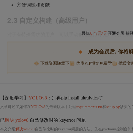
方便调试和贡献
2.3 自定义构建（高级用户）
最低
0.47元/天
开通会员,解
对于有特殊需求的用户，可以手动创建虚拟环境并精确控制
成为会员后, 你将
下载资源随意下
优质VIP博文免费学
优质文
【深度学习】
YOLOv8
：别再pip install ultralytics了
文章讲述了如何在
YOLOv8
的最新版本中处理
requirements.txt
和
setup.py
缺失的
已
解决 yolov8
自己修改时的 keyerror 问题
本文介绍
解决yolov8
自己修改时的keyerror问题的方法。先在pycharm控制台卸载ult