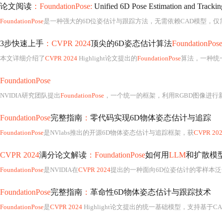
论文阅读
：FoundationPose:
Unified 6D Pose Estimation and Trackin
FoundationPose
是一种强大的6D位姿估计与跟踪方法，无需依赖CAD模型，仅
3步快速上手
：CVPR 2024
顶尖的6D姿态估计算法
FoundationPos
本文详细介绍了
CVPR 2024
Highlight论文提出的
FoundationPose
算法，一种统一的6D物体姿态估计与跟踪方法。内容涵盖Docker/Conda
FoundationPose
NVIDIA研究团队提出
FoundationPose
，一个统一的框架，利用RGBD图像进行新颖物体的6D姿态估计和跟
FoundationPose
完整指南
：
零代码实现6D物体姿态估计与追踪
FoundationPose
是NVlabs推出的开源6D物体姿态估计与追踪框架，获
CVPR 20
CVPR 2024
满分论文解读
：FoundationPose
如何用
LLM
和扩散模型
FoundationPose
是NVIDIA在
CVPR 2024
提出的一种面向6D位姿估计的零样本
FoundationPose
完整指南
：
革命性6D物体姿态估计与跟踪技术
FoundationPose
是
CVPR 2024
Highlight论文提出的统一基础模型，支持基于CAD模型或少量参考图像的零样本6D物体姿态估计与