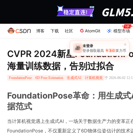
博客
下载
社区
AtomGit
模型市场
×
未登录
🎁
￥30
CVPR 2024新星Foundatio
登录领取最高
算力币
海量训练数据，告别过拟合
于 2026-06-02 12:
FoundationPose
6D Pose Estimation
生成式AI
计算机视觉
FoundationPose革命：用生
据范式
当计算机视觉遇上生成式AI，一场关于数据生产力的变革正在悄
FoundationPose，不仅重新定义了6D物体位姿估计的