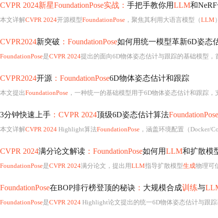
CVPR 2024新星FoundationPose实战：
手把手教你用
LLM
和NeR
本文详解
CVPR 2024
开源模型
FoundationPose
，聚焦其利用大语言模型（
LLM
CVPR2024
新突破
：FoundationPose
如何用统一模型革新6D姿态
FoundationPose
是
CVPR 2024
提出的面向6D物体姿态估计与跟踪的基础模型，首次实现基于CAD模型与无模型（仅参考图像）两种输入
CVPR2024
开源
：FoundationPose
6D物体姿态估计和跟踪
本文提出
FoundationPose
，一种统一的基础模型用于6D物体姿态估计和跟踪，支持
3分钟快速上手
：CVPR 2024
顶级6D姿态估计算法
FoundationPos
本文详解
CVPR 2024
Highlight算法
FoundationPose
，涵盖环境配置（Docker/Conda）、核心组件编译、RGB-
CVPR 2024
满分论文解读
：FoundationPose
如何用
LLM
和扩散模型
FoundationPose
是
CVPR 2024
满分论文，提出用
LLM
指导扩散模型
生成
物理可
FoundationPose
在BOP排行榜登顶的秘诀
：
大规模合成
训练
与
LL
FoundationPose
是
CVPR 2024
Highlight论文提出的统一6D物体姿态估计与跟踪基础模型，在BOP排行榜登顶，AR_core达0