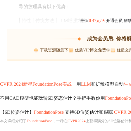
导的纹理具有以下优势：
| 特性 | 传统方法 | LLM增强方法 |
最低
0.47元/天
开通会员,解
成为会员后, 你将
下载资源随意下
优质VIP博文免费学
优质文
CVPR 2024新星FoundationPose实战：
用
LLM
和扩散模型自动
生
不用CAD模型也能玩转6D姿态估计？手把手教你用
FoundationPo
【6D位姿估计】
FoundationPose
支持6D位姿估计和跟踪
CVPR 2
本文详细介绍了
FoundationPose
，一种在
CVPR2024
上获得满分的6D位姿估计