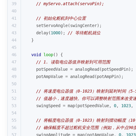
39
// myServo.attach(servoPin);
40
41
// 初始化舵机到中心位置
42
setServoAngle
(swingCenter);
43
delay
(
1000
); 
// 等待舵机就位
44
}
45
46
void
loop
()
{
47
// 1. 读取电位器值并映射到可用范围
48
  potSpeedValue = 
analogRead
(potSpeedPin);
49
  potAmpValue = 
analogRead
(potAmpPin);
50
51
// 将速度电位器值（0-1023）映射到延时时间（5-
52
// 值越小，速度越快。你可以调整映射范围来改变
53
  swingSpeed = 
map
(potSpeedValue, 
0
, 
1023
, 
54
55
// 将幅度电位器值（0-1023）映射到摆动幅度（10
56
// 确保幅度不超过舵机安全范围（例如，从中点90
57
  swingAmplitude = 
map
(potAmpValue, 
0
, 
1023