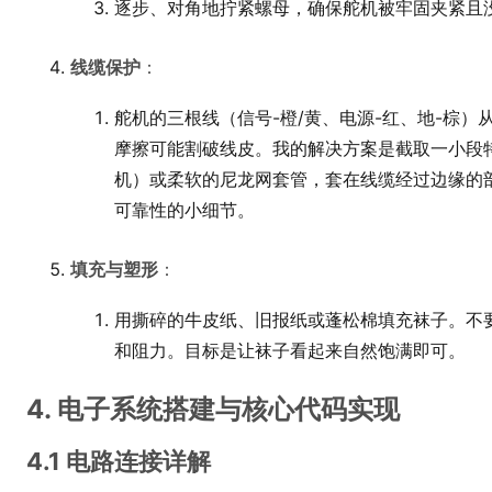
逐步、对角地拧紧螺母，确保舵机被牢固夹紧且
线缆保护
：
舵机的三根线（信号-橙/黄、电源-红、地-棕
摩擦可能割破线皮。我的解决方案是截取一小段特氟
机）或柔软的尼龙网套管，套在线缆经过边缘的
可靠性的小细节。
填充与塑形
：
用撕碎的牛皮纸、旧报纸或蓬松棉填充袜子。不
和阻力。目标是让袜子看起来自然饱满即可。
4. 电子系统搭建与核心代码实现
4.1 电路连接详解