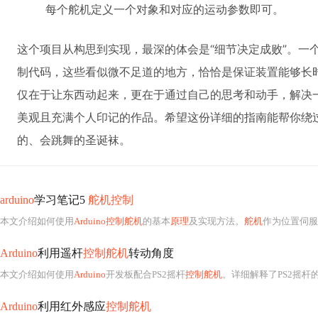
每个舵机定义一个对象和对应的运动参数即可。
这个项目从构思到实现，最深的体会是“细节决定成败”。一
制代码，这些看似微不足道的地方，恰恰是保证装置能够长时
仅在于让东西动起来，更在于通过自己的思考和动手，解决
美观且充满个人印记的作品。希望这份详细的指南能帮你绕
的、会跳舞的圣诞袜。
arduino
学习笔记5
舵机控制
本文介绍如何使用
Arduino控制舵机
的基本
原理
及实现方法。
舵机
作为位置伺服
Arduino
利用遥杆
控制舵机
转动角度
本文介绍如何使用
Arduino
开发板配合PS2摇杆
控制舵机
。详细解释了PS2摇杆
Arduino
利用红外感应
控制舵机