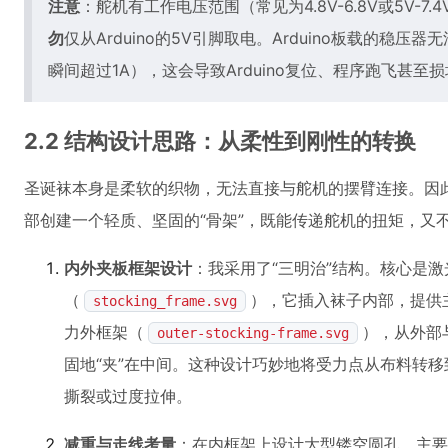
注意
：舵机有工作电压范围（常见为4.8V-6.8V或5V-
勿
仅从Arduino的5V引脚取电。Arduino板载的稳
瞬间超过1A），这会导致Arduino复位、程序跑飞甚至
2.2 结构设计思路：从柔性到刚性的转换
圣诞袜本身是柔软的织物，无法直接与舵机的摆臂连接。因
部创建一个轻质、坚固的“骨架”，既能传递舵机的扭矩，又
内外夹板框架设计
：我采用了“三明治”结构。核心是
（
），它插入袜子内部，提供
stocking_frame.svg
力外框架（
），从外部
outer-stocking-frame.svg
固地“夹”在中间。这种设计巧妙地将受力点从布料转
撕裂或过度拉伸。
减重与走线考量
：在内框架上设计大型镂空圆孔，主要目