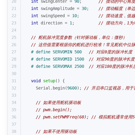
20
int
 swingCenter = 
90
;       
// 摆动的中心角
21
int
 swingAmplitude = 
30
;    
// 摆动幅度（单
22
int
 swingSpeed = 
10
;        
// 摆动速度，值
23
int
 direction = 
1
;          
// 摆动方向，1
24
25
// 舵机脉冲宽度参数（针对驱动板，单位：微秒）
26
// 这些值需要根据你的舵机进行校准！常见舵机中位脉冲
27
# 
define
 SERVOMIN 500   
// 对应0度的脉冲长度
28
# 
define
 SERVOMID 1500  
// 对应90度的脉冲长度
29
# 
define
 SERVOMAX 2500  
// 对应180度的脉冲长
30
31
void
setup
()
{
32
  Serial.
begin
(
9600
); 
// 开启串口监视器，用于
33
34
// 如果使用舵机驱动板
35
// pwm.begin();
36
// pwm.setPWMFreq(60); // 模拟舵机通常使用5
37
38
// 如果不使用驱动板