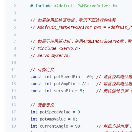
2
# 
include
<Adafruit_PWMServoDriver.h>
3
4
// 如果使用舵机驱动板，取消下面这行的注释
5
// Adafruit_PWMServoDriver pwm = Adafruit_P
6
7
// 如果不使用驱动板，使用Arduino自带Servo库
8
// #include <Servo.h>
9
// Servo myServo;
10
11
// 引脚定义
12
const
int
 potSpeedPin = A0; 
// 速度控制电位
13
const
int
 potAmpPin = A1;   
// 幅度控制电位
14
const
int
 servoPin = 
9
;     
// 舵机信号引脚
15
16
// 变量定义
17
int
 potSpeedValue = 
0
;
18
int
 potAmpValue = 
0
;
19
int
 currentAngle = 
90
;      
// 舵机当前角度