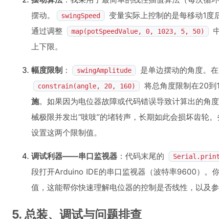
摆动。
变量实际上控制的是每移动1度
swingSpeed
通过调整
中
map(potSpeedValue, 0, 1023, 5, 50)
上下限。
幅度限制
：
是单边摆动的角度。
swingAmplitude
将总角度限制在20到1
constrain(angle, 20, 160)
施
。如果因为电位器故障或代码错误导致计算出的角度
械极限并发出“吱吱”的堵转声，长期如此会损坏齿轮
设置这两个限制值。
调试利器——串口监视器
：代码末尾的
Serial.prin
段打开Arduino IDE的串口监视器（波特率960
值，这能帮你快速理解电位器的控制是否线性，以及参
5. 总装、调试与问题排查