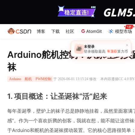
博客
下载
社区
AtomGit
模型市场
×
未登录
🎁
￥30
登录领取最高
算力币
Arduino舵机控制：从原理到
袜
·
于 2026-06-01 13:15:24 修改
本内容遵循CC 4.0 B
Arduino
舵机
PWM控制
1. 项目概述：让圣诞袜“活”起来
每年圣诞季，壁炉上的袜子总是静静地挂着，虽然里面塞满
感”。作为一个喜欢折腾的创客，我就在想，能不能让这些袜
于Arduino和舵机的圣诞袜摆动装置。它的核心思路很简