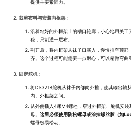
提供主要紧固力。
裁剪布料与安装内框架
：
沿着粘好的外框架上的槽口轮廓，小心地用美工
稳，只割透一层布。
割开后，将内框架从袜子口塞入，慢慢推至顶部
齐。这个过程可能需要一点耐心，可以稍微弯曲
固定舵机
：
将DS3218舵机从袜子内部向外推，使其输出
内、外框架之间。
从外侧插入4颗M4螺栓，穿过外框架、舵机安
母。
这里必须使用防松螺母或涂抹螺丝胶（如Locti
螺母极易松动。