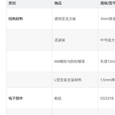
类别
物品
规格/型
结构材料
透明亚克力板
3mm厚
圣诞袜
中号或大
M4螺栓与防松螺母
长度12
L型安装支架材料
1.5m
电子部件
舵机
DS3218