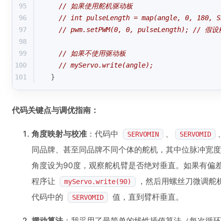
95
// 如果使用舵机驱动板
96
// int pulseLength = map(angle, 0, 180, S
97
// pwm.setPWM(0, 0, pulseLength); 
98
99
// 如果不使用驱动板
100
// myServo.write(angle);
101
}
代码关键点与调优指南：
角度映射与校准
：代码中
、
SERVOMIN
SERVOMID
同品牌、甚至同品牌不同个体的舵机，其中位脉冲宽度
角度设为90度，观察舵机臂是否绝对垂直。如果有偏差，
程序让
，然后用螺丝刀微调舵
myServo.write(90)
代码中的
值，直到臂杆垂直。
SERVOMID
摆动算法
：我采用了最简单的线性插值算法（每次循环