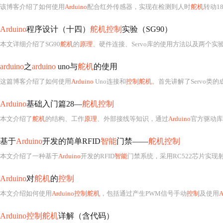
该博客介绍了如何使用
Arduino
配合红外传感器，实现在检测到人时
舵机
转动180
Arduino
程序设计（十四）
舵机控制
实验（SG90）
本文详细介绍了SG90
舵机
的
原理
、硬件连接、Servo库的使用方法以及两个实
arduino
之
arduino
uno与
舵机
的使用
这篇博客介绍了如何使用
Arduino
Uno连接和
控制舵机
。首先讲解了Servo类的成员函数，包括attach()、write()
Arduino
基础入门篇28—
舵机控制
本文介绍了
舵机
的结构、工作
原理
、外部接线等知识，通过
Arduino
官方驱动库
基于
Arduino
开发的简单RFID
智能
门禁——
舵机控制
本文介绍了一种基于
Arduino
开发的RFID
智能
门禁系统，采用RC522芯片实现
Arduino
对
舵机
的
控制
本文介绍如何使用
Arduino控制舵机
，包括通过产生PWM信号手动
控制
及使用
A
Arduino控制舵机
详解（含代码）