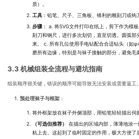
质）。
工具
：铅笔、尺子、三角板、锋利的雕刻刀或钩
步骤
： a. 将SVG文件打印在纸上，剪下作为模
刻刀和钢尺，进行多次划切，直至切透。圆弧部
来。 c. 所有孔位使用手电钻配合合适钻头（如φ4
磨所有边缘，特别是与袜子接触的部分，避免毛
3.3 机械组装全流程与避坑指南
组装顺序很关键，错误的顺序可能导致无法安装或需要返工
预处理袜子与框架
：
将外框架放在袜子外侧顶部，用铅笔轻轻描出伺
（可选但推荐）
在描出的区域内部，薄薄地涂一
粘上去。这起到了临时固定的作用，极大方便了