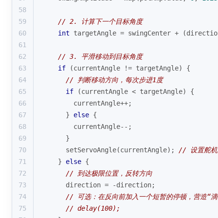
58
59
// 2. 计算下一个目标角度
60
int
 targetAngle = swingCenter + (directio
61
62
// 3. 平滑移动到目标角度
63
if
 (currentAngle != targetAngle) {
64
// 判断移动方向，每次步进1度
65
if
 (currentAngle < targetAngle) {
66
      currentAngle++;
67
    } 
else
 {
68
      currentAngle--;
69
    }
70
setServoAngle
(currentAngle); 
// 设置舵
71
  } 
else
 {
72
// 到达极限位置，反转方向
73
    direction = -direction;
74
// 可选：在反向前加入一个短暂的停顿，营造“滴
75
// delay(100);