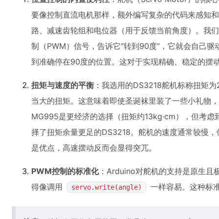
要像控制直流电机那样，额外编写复杂的代码来感知和
路、减速齿轮组和电位器（用于反馈当前角度）。我们只
制（PWM）信号，告诉它“转到90度”，它就会自己
到准确停在90度的位置。这对于实现精确、稳定的摆
扭矩与速度的平衡
：我选用的DS3218舵机标称扭矩为2
当大的扭矩。这意味着即使圣诞袜里装了一些小礼物，
MG995是更经济的选择（扭矩约13kg·cm），但
择了扭矩余量更足的DS3218。舵机的速度通常较慢
是优点，高速摆动反而会显得突兀。
PWM控制的标准化
：Arduino对舵机的支持是原生
得像调用
一样容易。这种标
servo.write(angle)