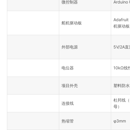
微控制器
Arduino
Adafru
舵机驱动板
机驱动板
外部电源
5V/2
电位器
10kΩ
项目外壳
塑料防水
杜邦线（
连接线
母）
热缩管
φ3mm