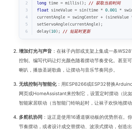
2
long
 time = 
millis
(); 
// 获取当前时间
3
float
 sineValue = 
sin
(time * 
0.001
 * swi
4
currentAngle = swingCenter + (sineValue 
5
setServoAngle
(currentAngle);
6
delay
(
10
); 
// 短延时更新
增加灯光与声音
：在袜子内部或支架上集成一条WS2812
控制。编写代码让灯光颜色随着摆动节奏变化。甚至可以加入
喇叭，播放圣诞歌曲，让摆动与音乐节奏同步。
无线控制与智能化
：用ESP8266或ESP32替换Ardu
网页或HomeAssistant来控制它，设置定时摆动（
智能家居联动（当智能门铃响起时，让袜子欢快地摆动
多舵机协同
：这正是使用16通道驱动板的优势所在。
节奏摆动，或者设计成交替摆动、波浪式摆动，创造出