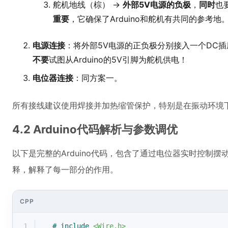
舵机地线（棕） ->
外部5V电源的负极
，
同时
也
重要
，它确保了Arduino和舵机有共同的参考地
电源连接
：将外部5V电源的正负极分别接入一个DC
不要
试图从Arduino的5V引脚为舵机供电！
电位器连接
：同方案一。
所有接线建议使用焊接并加热缩管保护，特别是在振动环境
4.2 Arduino代码解析与参数调优
以下是完整的Arduino代码，包含了通过电位器实时控制
释，解释了每一部分的作用。
CPP
1
# 
include
<Wire.h>