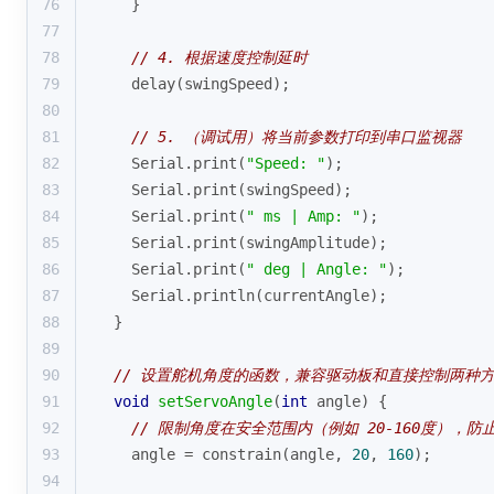
76
  }
77
78
// 4. 根据速度控制延时
79
delay
(swingSpeed);
80
81
// 5. （调试用）将当前参数打印到串口监视器
82
  Serial.
print
(
"Speed: "
);
83
  Serial.
print
(swingSpeed);
84
  Serial.
print
(
" ms | Amp: "
);
85
  Serial.
print
(swingAmplitude);
86
  Serial.
print
(
" deg | Angle: "
);
87
  Serial.
println
(currentAngle);
88
}
89
90
// 设置舵机角度的函数，兼容驱动板和直接控制两种
91
void
setServoAngle
(
int
 angle)
{
92
// 限制角度在安全范围内（例如 20-160度），
93
  angle = 
constrain
(angle, 
20
, 
160
);
94