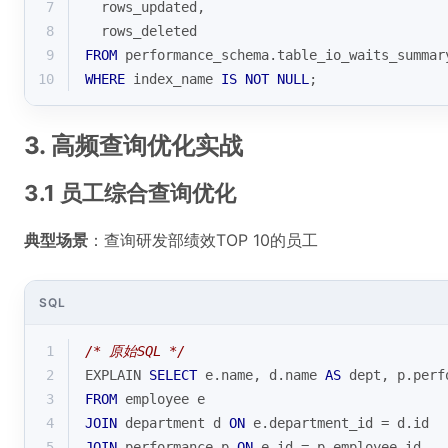
7
  rows_updated,
8
  rows_deleted
9
FROM
 performance_schema.table_io_waits_summar
10
WHERE
 index_name 
IS
NOT
NULL
;
3. 高频查询优化实战
3.1 员工综合查询优化
典型场景
：查询研发部绩效TOP 10的员工
SQL
1
/* 原始SQL */
2
EXPLAIN 
SELECT
 e.name, d.name 
AS
 dept, p.perf
3
FROM
 employee e
4
JOIN
 department d 
ON
 e.department_id 
=
 d.id
5
JOIN
 performance p 
ON
 e.id 
=
 p.employee_id