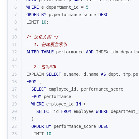
6
WHERE
 e.department_id 
=
5
7
ORDER
BY
 p.performance_score 
DESC
8
LIMIT 
10
;
9
10
/* 优化方案 */
11
-- 1. 创建覆盖索引
12
ALTER
TABLE
 performance 
ADD
 INDEX idx_departm
13
14
-- 2. 改写SQL
15
EXPLAIN 
SELECT
 e.name, d.name 
AS
 dept, tmp.pe
16
FROM
 (
17
SELECT
 employee_id, performance_score 
18
FROM
 performance 
19
WHERE
 employee_id 
IN
 (
20
SELECT
 id 
FROM
 employee 
WHERE
 department_
21
  )
22
ORDER
BY
 performance_score 
DESC
23
  LIMIT 
10