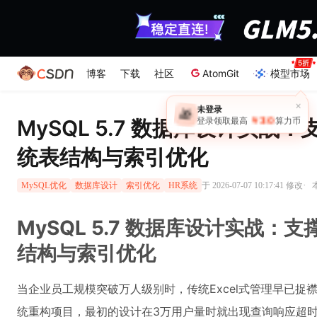
博客
下载
社区
AtomGit
模型市场
×
未登录
🎁
￥30
MySQL 5.7 数据库设计实战
登录领取最高
算力币
统表结构与索引优化
·
于 2026-07-07 10:17:41 修改
MySQL优化
数据库设计
索引优化
HR系统
MySQL 5.7 数据库设计实战：
结构与索引优化
当企业员工规模突破万人级别时，传统Excel式管理早已捉
统重构项目，最初的设计在3万用户量时就出现查询响应超时