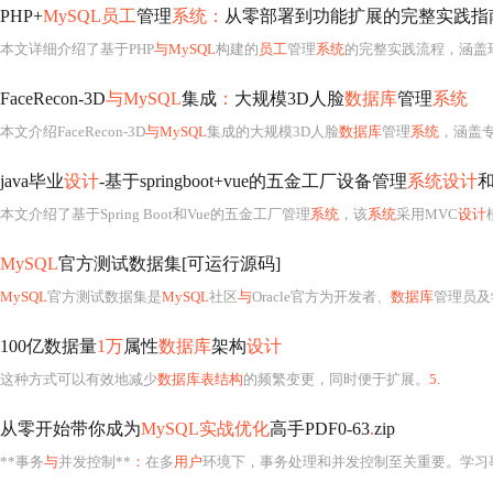
PHP+
MySQL员工
管理
系统：
从零部署到功能扩展的完整实践指
本文详细介绍了基于PHP
与MySQL
构建的
员工
管理
系统
的完整实践流程，涵盖环境搭建（集
FaceRecon-3D
与MySQL
集成
：
大规模3D人脸
数据库
管理
系统
本文介绍FaceRecon-3D
与MySQL
集成的大规模3D人脸
数据库
管理
系统
，涵盖专
java毕业
设计
-基于springboot+vue的五金工厂设备管理
系统设计
和
本文介绍了基于Spring Boot和Vue的五金工厂管理
系统
，该
系统
采用MVC
设计
MySQL
官方测试数据集[可运行源码]
MySQL
官方测试数据集是
MySQL
社区
与
Oracle官方为开发者、
数据库
管理员及
100亿数据量
1万
属性
数据库
架构
设计
这种方式可以有效地减少
数据库表结构
的频繁变更，同时便于扩展。
5.
从零开始带你成为
MySQL实战优化
高手PDF0-63
.
zip
**事务
与
并发控制**
：
在多
用户
环境下，事务处理和并发控制至关重要。学习事务的ACID特性，理解锁的概