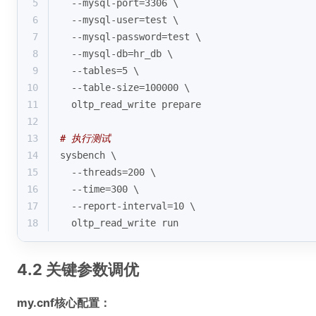
5
  --mysql-port=3306 \
6
  --mysql-user=
test
 \
7
  --mysql-password=
test
 \
8
  --mysql-db=hr_db \
9
  --tables=5 \
10
  --table-size=100000 \
11
  oltp_read_write prepare
12
13
# 执行测试
14
sysbench \
15
  --threads=200 \
16
  --time=300 \
17
  --report-interval=10 \
18
  oltp_read_write run
4.2 关键参数调优
my.cnf核心配置：