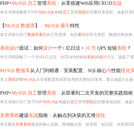
PHP+
MySQL员工
管理
系统：
从零搭建Web应用CRUD
实战
本文详细讲解基于PHP
与MySQL
构建
员工
管理
系统
的完整开发流程，涵盖环境
【
MySQL数据库
】
：MySQL索引
特性
本文详细介绍了
数据库索引
的工作原理，包括
索引
的常见类型、数据结构选择
系统设计
面试
：
如何
设计
一个
1
亿日活 +
10 万
QPS 短链
系统
？
本文详细讲解了一个支持
1
亿日活、
10万
QPS的短链
系统
的
设计
方法。涵盖了需
MySQL数据库
从入门到精通
：
安装配置、SQL核心
与
性能
优化
本文
系统
讲解
MySQL
从安装配置到高阶应用的完整知识体系，重点涵盖SQL核心语法（DDL/
PHP+
MySQL员工
管理
系统：
从部署到二次开发的完整实践指南
本文详细介绍了基于PHP
与MySQL
构建的
员工
管理
系统
的完整落地流程，涵盖Windows（XAMPP）和
支撑系统
建设
实战
指南
：
从触点到决策的五维
优化
本文聚焦
支撑系统
建设的核心实践，围绕触点层、处理层、知识层、决策层四