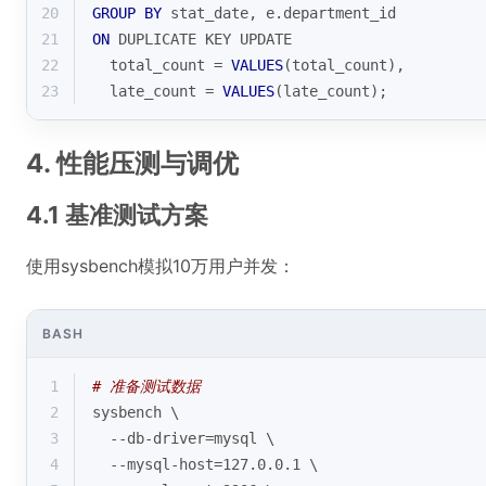
20
GROUP
BY
 stat_date, e.department_id
21
ON
 DUPLICATE KEY UPDATE
22
  total_count 
=
VALUES
(total_count),
23
  late_count 
=
VALUES
(late_count);
4. 性能压测与调优
4.1 基准测试方案
使用sysbench模拟10万用户并发：
BASH
1
# 准备测试数据
2
sysbench \
3
  --db-driver=mysql \
4
  --mysql-host=127.0.0.1 \