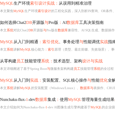
MySQL
生产环境
索引设计实战：
从误用到精准治理
本文聚焦
MySQL
生产环境
索引设计
的工程化实践，深入剖析IN查询、OR条件、模糊匹配
如何选择Chat2
DB
开源版
与
Pro版
：
AI
数据库
工具决策指南
本文
系统
对比Chat2
DB
开源版
与
Pro版在
数据库
兼容性、AI SQL生成、数据操作、团队协
MySQL
从入门到精通
：索引优化
、事务处理
与
性能调优
实战
指
本文
系统
讲解
MySQL
核心能力
：索引
原理（类型、最左前缀、失效场景）、事务
从零构建
员工
技能管理
系统：
技术选型、架构
设计与实战
本文详细阐述了基于Spring Boot
与
微服务架构构建
员工
技能管理
系统
的全过程
MySQL
从入门到
实战：
安装配置、SQL核心操作
与
性能
优化
全
本文
系统
讲解
MySQL
的安装配置（Windows/Linux）、
数据库与
表操作、CRU
Nunchaku-flux-
1
-dev
数据库
集成
：
使用
MySQL
管理海量生成结果
本文介绍如何为Nunchaku-flux-
1
-dev AI图像生成引擎构建基于
MySQL
的企业级