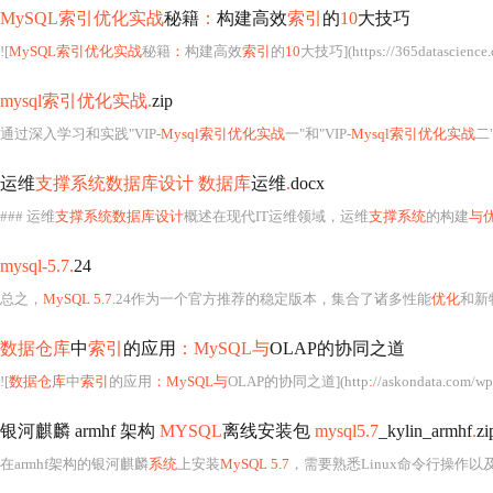
MySQL索引优化实战
秘籍
：
构建高效
索引
的
10
大技巧
![
MySQL索引优化实战
秘籍
：
构建高效
索引
的
10
大技巧](https
:
//365datascience
.
mysql索引优化实战.
zip
通过深入学习和实践"VIP-
Mysql索引优化实战
一"和"VIP-
Mysql索引优化实战
二"
运维
支撑系统数据库设计 数据库
运维
.
docx
### 运维
支撑系统数据库设计
概述在现代IT运维领域，运维
支撑系统
的构建
与
mysql-5.7.
24
总之，
MySQL 5.7.
24作为一个官方推荐的稳定版本，集合了诸多性能
优化
和新
数据仓库
中
索引
的应用
：MySQL与
OLAP的协同之道
![
数据仓库
中
索引
的应用
：MySQL与
OLAP的协同之道](http
:
//askondata
.
com/wp-conte
银河麒麟 armhf 架构
MYSQL
离线安装包
mysql5.7
_kylin_armhf
.
zi
在armhf架构的银河麒麟
系统
上安装
MySQL 5.7
，需要熟悉Linux命令行操作以