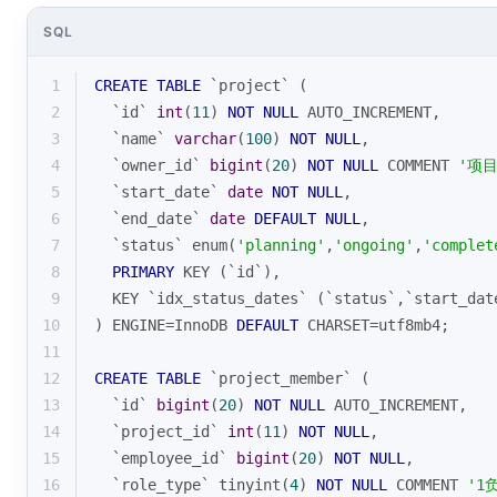
SQL
1
CREATE
TABLE
 `project` (
2
  `id` 
int
(
11
) 
NOT
NULL
 AUTO_INCREMENT,
3
  `name` 
varchar
(
100
) 
NOT
NULL
,
4
  `owner_id` 
bigint
(
20
) 
NOT
NULL
 COMMENT 
'项
5
  `start_date` 
date
NOT
NULL
,
6
  `end_date` 
date
DEFAULT
NULL
,
7
  `status` enum(
'planning'
,
'ongoing'
,
'complet
8
PRIMARY
 KEY (`id`),
9
  KEY `idx_status_dates` (`status`,`start_dat
10
) ENGINE
=
InnoDB 
DEFAULT
 CHARSET
=
utf8mb4;
11
12
CREATE
TABLE
 `project_member` (
13
  `id` 
bigint
(
20
) 
NOT
NULL
 AUTO_INCREMENT,
14
  `project_id` 
int
(
11
) 
NOT
NULL
,
15
  `employee_id` 
bigint
(
20
) 
NOT
NULL
,
16
  `role_type` tinyint(
4
) 
NOT
NULL
 COMMENT 
'1