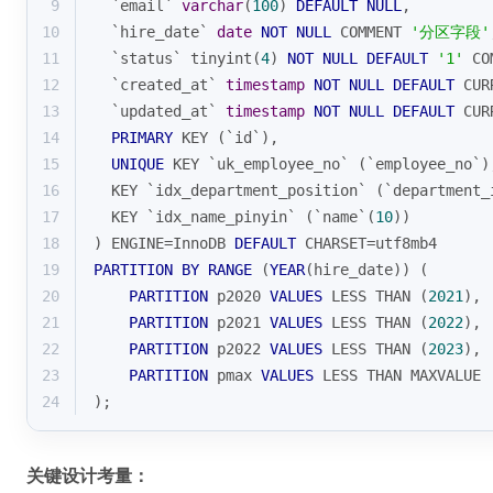
9
  `email` 
varchar
(
100
) 
DEFAULT
NULL
,
10
  `hire_date` 
date
NOT
NULL
 COMMENT 
'分区字段'
11
  `status` tinyint(
4
) 
NOT
NULL
DEFAULT
'1'
 CO
12
  `created_at` 
timestamp
NOT
NULL
DEFAULT
CUR
13
  `updated_at` 
timestamp
NOT
NULL
DEFAULT
CUR
14
PRIMARY
 KEY (`id`),
15
UNIQUE
 KEY `uk_employee_no` (`employee_no`)
16
  KEY `idx_department_position` (`department_
17
  KEY `idx_name_pinyin` (`name`(
10
))
18
) ENGINE
=
InnoDB 
DEFAULT
 CHARSET
=
utf8mb4
19
PARTITION
BY
RANGE
 (
YEAR
(hire_date)) (
20
PARTITION
 p2020 
VALUES
 LESS THAN (
2021
),
21
PARTITION
 p2021 
VALUES
 LESS THAN (
2022
),
22
PARTITION
 p2022 
VALUES
 LESS THAN (
2023
),
23
PARTITION
 pmax 
VALUES
 LESS THAN MAXVALUE
24
);
关键设计考量：