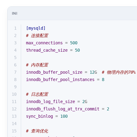
INI
1
[mysqld]
2
# 连接配置
3
max_connections
 = 
500
4
thread_cache_size
 = 
50
5
6
# 内存配置
7
innodb_buffer_pool_size
 = 
12
G  
# 物理内存的70%
8
innodb_buffer_pool_instances
 = 
8
9
10
# 日志配置
11
innodb_log_file_size
 = 
2
G
12
innodb_flush_log_at_trx_commit
 = 
2
13
sync_binlog
 = 
100
14
15
# 查询优化