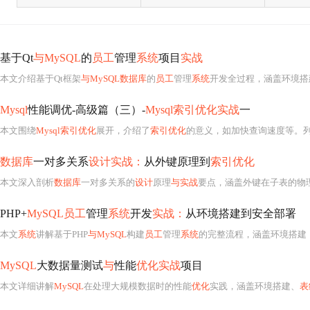
基于Qt
与MySQL
的
员工
管理
系统
项目
实战
本文介绍基于Qt框架
与MySQL数据库
的
员工
管理
系统
开发全过程，涵盖环境搭
Mysql
性能调优-高级篇（三）-
Mysql索引优化实战
一
本文围绕
Mysql索引优化
展开，介绍了
索引优化
的意义，如加快查询速度等。
数据库
一对多关系
设计实战：
从外键原理到
索引优化
本文深入剖析
数据库
一对多关系的
设计
原理
与实战
要点，涵盖外键在子表的物理
PHP+
MySQL员工
管理
系统
开发
实战：
从环境搭建到安全部署
本文
系统
讲解基于PHP
与MySQL
构建
员工
管理
系统
的完整流程，涵盖环境搭建（Apa
MySQL
大数据量测试
与
性能
优化实战
项目
本文详细讲解
MySQL
在处理大规模数据时的性能
优化
实践，涵盖环境搭建、
表