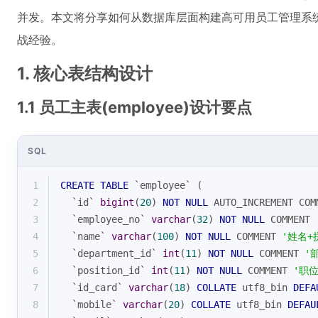
并发。本文将分享如何从数据库层面构建高可用员工管理系
战经验。
1. 核心表结构设计
1.1 员工主表(employee)设计要点
SQL
1
CREATE
TABLE
 `employee` (
2
  `id` 
bigint
(
20
) 
NOT
NULL
 AUTO_INCREMENT COM
3
  `employee_no` 
varchar
(
32
) 
NOT
NULL
 COMMENT 
4
  `name` 
varchar
(
100
) 
NOT
NULL
 COMMENT 
'姓名+
5
  `department_id` 
int
(
11
) 
NOT
NULL
 COMMENT 
'
6
  `position_id` 
int
(
11
) 
NOT
NULL
 COMMENT 
'职位
7
  `id_card` 
varchar
(
18
) 
COLLATE
 utf8_bin 
DEFA
8
  `mobile` 
varchar
(
20
) 
COLLATE
 utf8_bin 
DEFAU