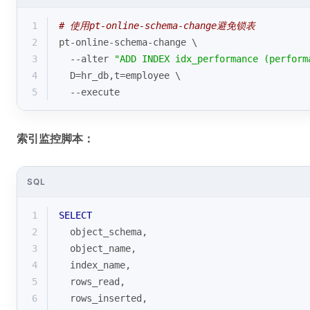
1
# 使用pt-online-schema-change避免锁表
2
pt-online-schema-change \
3
  --alter 
"ADD INDEX idx_performance (perform
4
  D=hr_db,t=employee \
5
  --execute
索引监控脚本：
SQL
1
SELECT
2
  object_schema,
3
  object_name,
4
  index_name,
5
  rows_read,
6
  rows_inserted,