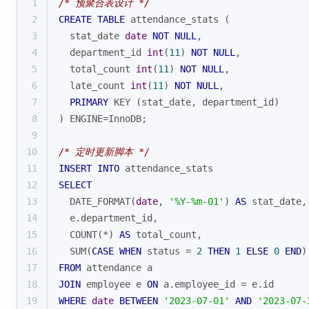
1
/* 预聚合表设计 */
2
CREATE
TABLE
 attendance_stats (
3
  stat_date 
date
NOT
NULL
,
4
  department_id 
int
(
11
) 
NOT
NULL
,
5
  total_count 
int
(
11
) 
NOT
NULL
,
6
  late_count 
int
(
11
) 
NOT
NULL
,
7
PRIMARY
 KEY (stat_date, department_id)
8
) ENGINE
=
InnoDB;
9
10
/* 定时更新脚本 */
11
INSERT
INTO
 attendance_stats
12
SELECT
13
  DATE_FORMAT(
date
, 
'%Y-%m-01'
) 
AS
 stat_date,
14
  e.department_id,
15
COUNT
(
*
) 
AS
 total_count,
16
SUM
(
CASE
WHEN
 status 
=
2
THEN
1
ELSE
0
END
)
17
FROM
 attendance a
18
JOIN
 employee e 
ON
 a.employee_id 
=
 e.id
19
WHERE
date
BETWEEN
'2023-07-01'
AND
'2023-07-