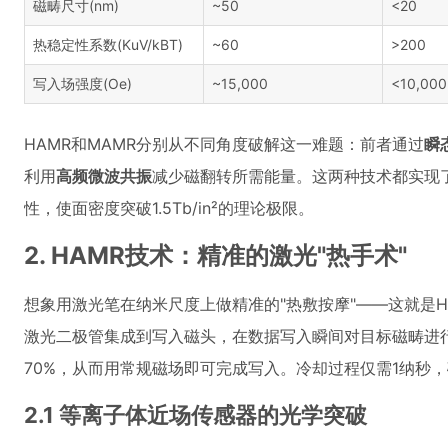
磁畴尺寸(nm)
~50
<20
热稳定性系数(KuV/kBT)
~60
>200
写入场强度(Oe)
~15,000
<10,000
HAMR和MAMR分别从不同角度破解这一难题：前者通过
瞬
利用
高频微波共振
减少磁翻转所需能量。这两种技术都实现
性，使面密度突破1.5Tb/in²的理论极限。
2. HAMR技术：精准的激光"热手术"
想象用激光笔在纳米尺度上做精准的"热敷按摩"——这就是
激光二极管集成到写入磁头，在数据写入瞬间对目标磁畴进
70%，从而用常规磁场即可完成写入。冷却过程仅需1纳秒
2.1 等离子体近场传感器的光学突破