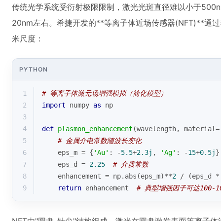
传统光学系统受衍射极限限制，激光光斑直径难以小于500n
20nm左右。希捷开发的**等离子体近场传感器(NFT)*
米尺度：
PYTHON
1
# 等离子体激元场增强模拟（简化模型）
2
import
 numpy 
as
 np
3
4
def
plasmon_enhancement
(
wavelength, material=
5
# 金属介电常数随波长变化
6
    eps_m = {
'Au'
: -
5.5
+
2.3j
, 
'Ag'
: -
15
+
0.5j
}
7
    eps_d = 
2.25
# 介质常数
8
    enhancement = np.
abs
(eps_m)**
2
 / (eps_d *
9
return
 enhancement  
# 典型增强因子可达100-1