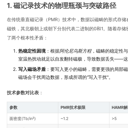
1. 磁记录技术的物理瓶颈与突破路径
在传统垂直磁记录（PMR）技术中，数据以磁畴的形式存储
磁铁，其北极朝上或朝下分别代表二进制的0和1。随着存储
了两个根本性矛盾：
热稳定性困境
：根据
阿伦尼乌斯方程
，磁畴的稳定性与
室温热扰动就足以自发翻转磁极，导致数据丢失——这
写入磁场矛盾
：要写入更小的磁畴，需要更强的局部磁
磁场会干扰周边数据，形成所谓的"写入干扰"。
技术参数对比表
：
参数
PMR技术极限
HAMR
面密度(Tb/in²)
~1.2
>5