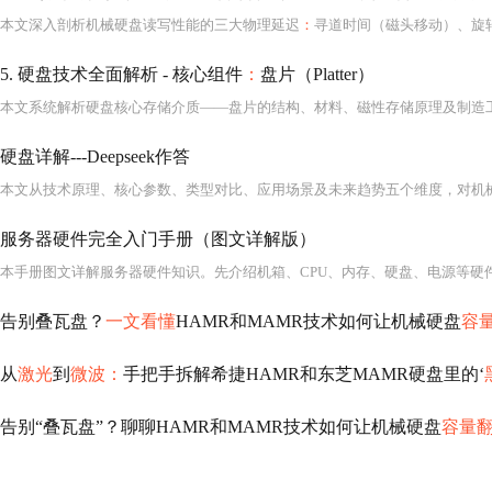
本文深入剖析机械硬盘读写性能的三大物理延迟
：
寻道时间（磁头移动）、旋转延迟（等待扇区对齐）和传输时间（数据读取）。通过量化模型对比不同转速硬盘的延迟差异，结合Linux I/O调度算法、文件系统挂载参数、内
5. 硬盘技术全面解析 - 核心组件
：
盘片（Platter）
硬盘详解---Deepseek作答
服务器硬件完全入门手册（图文详解版）
本手册图文详解服务器硬件知识。先介绍机箱、CPU、内存、硬盘、电源等硬
告别叠瓦盘？
一文看懂
HAMR和MAMR技术如何让机械硬盘
容
从
激光
到
微波：
手把手拆解希捷HAMR和东芝MAMR硬盘里的‘
告别“叠瓦盘”？聊聊HAMR和MAMR技术如何让机械硬盘
容量