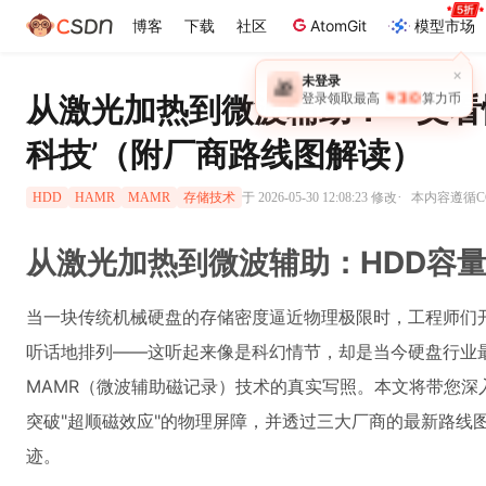
博客
下载
社区
AtomGit
模型市场
×
未登录
🎁
￥30
从激光加热到微波辅助：一文看懂
登录领取最高
算力币
科技’（附厂商路线图解读）
·
于 2026-05-30 12:08:23 修改
本内容遵循CC 
HDD
HAMR
MAMR
存储技术
从激光加热到微波辅助：HDD容
当一块传统机械硬盘的存储密度逼近物理极限时，工程师们开
听话地排列——这听起来像是科幻情节，却是当今硬盘行业最
MAMR（微波辅助磁记录）技术的真实写照。本文将带您深
突破"超顺磁效应"的物理屏障，并透过三大厂商的最新路线
迹。