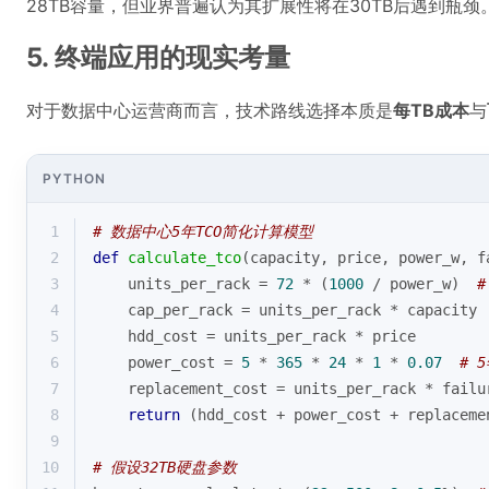
28TB容量，但业界普遍认为其扩展性将在30TB后遇到瓶颈
5. 终端应用的现实考量
对于数据中心运营商而言，技术路线选择本质是
每TB成本
与
PYTHON
1
# 数据中心5年TCO简化计算模型
2
def
calculate_tco
(
capacity, price, power_w, f
3
    units_per_rack = 
72
 * (
1000
 / power_w)  
#
4
    cap_per_rack = units_per_rack * capacity
5
    hdd_cost = units_per_rack * price
6
    power_cost = 
5
 * 
365
 * 
24
 * 
1
 * 
0.07
# 
7
    replacement_cost = units_per_rack * failu
8
return
 (hdd_cost + power_cost + replaceme
9
10
# 假设32TB硬盘参数