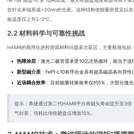
NFT由"圆盘-针尖"结构组成，激光在圆盘激发表面等离子
在针尖末端形成<20nm的光斑。这种结构使能量密度足以在
板温度仅上升2-3°C。
2.2 材料科学与可靠性挑战
HAMR的商用化进程曾因材料问题多次延迟，主要瓶颈包括
热障涂层
：激光二极管需承受10亿次热循环，相当于连
新型磁介质
：FePt-L10有序合金具有超高磁晶各向异性(Ku~7
近场耦合效率
：目前能量转换效率仅约5%，大部分激
提示：希捷通过第二代HAMR平台将磁头寿命提升至3倍，2
气封装，功耗比传统硬盘仅增加15%。