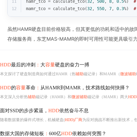
11
hamr_tco = calculate_tco(
32
, 
500
, 
8
, 
0.5
%)  
#
12
mamr_tco = calculate_tco(
32
, 
550
, 
7
, 
0.3
%)  
#
虽然HAMR硬盘目前价格较高，但其更低的功耗和适中的故
存储服务商，东芝MAS-MAMR的即时可用性可能更具吸引
HDD
最后的冲刺
：
大
容量
硬盘的奋力一搏
本文探讨了硬盘制造商如何通过HAMR（热
辅助
磁记录）和MAMR（
微波辅助
HDD
的
容量
革命
：
从HAMR到MAMR，技术路线如何抉择？
本文深入分析热
辅助
磁记录（HAMR）和
微波辅助
磁记录（MAMR）两大
HD
面对SSD的步步紧逼，
HDD
依然奋斗不息
随着数据量的爆炸式增长，机械硬盘(
HDD)厂商
为应对挑战不断推出新技术，包括
数据大国的存储短板
：
600亿
HDD
依赖如何突围？