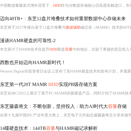
中国数据量爆发式增长背景下，
HDD
作为冷数据存储核心仍高度依赖进口，市场被美日企业垄断。高昂的技术门槛和复杂的工程体系使国产化进程缓慢。华为等企业正通过全闪存技术、国产
迈向40TB+
：
东芝12盘片堆叠技术如何重塑数据中心存储未来
东芝将于2027年推出基于12盘片堆叠与
微波辅助
磁记录（MAMR）技术的40TB
漫谈HAMR硬盘的可靠性-2
本文探讨了HAMR技术在提升
HDD
硬盘
容量
中的地位，比较了希捷的坚定投入与东芝、西部数据选择的其他技术路径。文章详细介绍
西数也开始迈向HAMR新时代！
东芝第一代20T MAMR
HDD
实现PB级存储方案
东芝藤森将文
：
不断创新，坚持投入
：
助力AI时代大
容量
存储
在第十九届中国IDC产业年度大典上，东芝电子元件副总裁藤森将文分享存储
14碟硬盘技术
：
144TB
容量
与HAMR磁记录解析