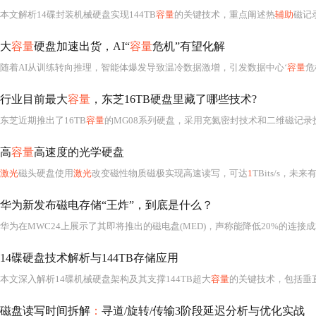
本文解析14碟封装机械硬盘实现144TB
容量
的关键技术，重点阐述热
辅助
磁记录（HAMR）如何突破面密
大
容量
硬盘加速出货，AI“
容量
危机”有望化解
随着AI从训练转向推理，智能体爆发导致温冷数据激增，引发数据中心‘
容量
危机’。
行业目前最大
容量
，东芝16TB硬盘里藏了哪些技术?
东芝近期推出了16TB
容量
的MG08系列硬盘，采用充氦密封技术和二维磁记录技术，专为企业级存储设计。新产
高
容量
高速度的光学硬盘
激光
磁头硬盘使用
激光
改变磁性物质磁极实现高速读写，可达
1
TBits/s，未来有望达100T
华为新发布磁电存储“王炸”，到底是什么？
14碟硬盘技术解析与144TB存储应用
本文深入解析14碟机械硬盘架构及其支撑144TB超大
容量
的关键技术，包括垂
磁盘读写时间拆解
：
寻道/旋转/传输3阶段延迟分析与优化实战