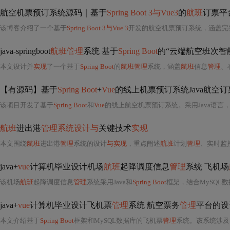
航空机票预订系统源码｜基于
Spring Boot 3与Vue3
的
航班
订票平
该博客介绍了一个基于
Spring Boot 3与Vue 3
开发的航空机票预订系统，涵盖完整
java-springboot
航班管理
系统 基于
Spring Boot
的“云端航空班次智能调
本文设计并
实现
了一个基于
Spring Boot
的
航班管理
系统，涵盖
航班
信息
管理
、
【有源码】基于
Spring Boot
+
Vue
的线上机票预订系统Java航空
该项目开发了基于
Spring Boot
和
Vue
的线上航空机票预订系统。采用Java语言
航班
进出港
管理系统设计与
关键技术
实现
本文围绕
航班
进出港
管理
系统的设计
与实现
，重点阐述
航班
计划
管理
、实时监
java+
vue
计算机毕业设计机场
航班
起降调度信息
管理
系统 飞机场
该机场
航班
起降调度信息
管理
系统采用Java和
Spring Boot
框架，结合MySQL
java+
vue
计算机毕业设计飞机票
管理
系统 航空票务
管理
平台的设
本文介绍基于
Spring Boot
框架和MySQL数据库的飞机票
管理
系统。该系统涉及