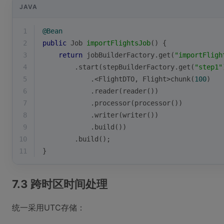
JAVA
1
@Bean
2
public
 Job 
importFlightsJob
()
{
3
return
 jobBuilderFactory.get(
"importFligh
4
        .start(stepBuilderFactory.get(
"step1"
5
            .<FlightDTO, Flight>chunk(
100
)
6
            .reader(reader())
7
            .processor(processor())
8
            .writer(writer())
9
            .build())
10
        .build();
11
}
7.3 跨时区时间处理
统一采用UTC存储：