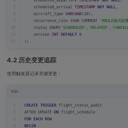
6
    scheduled_departure 
TIMESTAMP
NOT
NULL
,
7
    scheduled_arrival 
TIMESTAMP
NOT
NULL
,
8
    aircraft_type 
VARCHAR
(
10
),
9
    recurrence_rule JSON COMMENT 
'RRULE格式的
10
    status ENUM(
'SCHEDULED'
,
'DELAYED'
,
'CANCEL
11
    version 
INT
DEFAULT
0
12
);
4.2 历史变更追踪
使用触发器记录关键变更：
SQL
1
CREATE
TRIGGER
 flight_status_audit
2
AFTER UPDATE 
ON
 flight_schedule
3
FOR
EACH
ROW
4
BEGIN