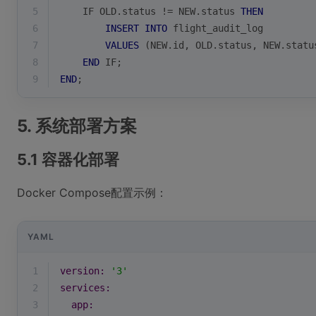
5
    IF OLD.status 
!=
 NEW.status 
THEN
6
INSERT
INTO
 flight_audit_log
7
VALUES
 (NEW.id, OLD.status, NEW.statu
8
END
 IF;
9
END
;
5. 系统部署方案
5.1 容器化部署
Docker Compose配置示例：
YAML
1
version:
'3'
2
services:
3
app: