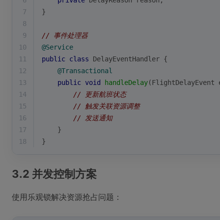
6
private
 DelayReason reason;
7
}
8
9
// 事件处理器
10
@Service
11
public
class
DelayEventHandler
{
12
@Transactional
13
public
void
handleDelay
(FlightDelayEvent 
14
// 更新航班状态
15
// 触发关联资源调整
16
// 发送通知
17
    }
18
}
3.2 并发控制方案
使用乐观锁解决资源抢占问题：