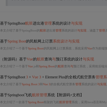
基于SpringBoot
航班
进出港
管理
系统的设计
与实现
本文介绍了基于SpringBoot的
航班
进出港
管理
系统的设计
与实现
，涵盖了
管理
基于
Spring Boot
的民航网上订票
系统设计与实现
本文介绍了一个基于
Spring Boot
的民航网上订票系统，系统采用
Vue
作为前端技术
（附源码）基于
Vue
的
航班
查询
与
预订系统的设计
与实现
本文介绍了一个基于
Vue
.js和
Spring Boot
的
航班
查询
与
预订系统，采用前后端分
基于SpringBoot
3
+
Vue 3
+ Element Plus的全栈式航空票务
管理系
本文介绍了基于
Spring Boot 3
和
Vue 3
的全栈式航空票务
管理
系统的设计
与实现
基于Springboot飞机
航班管理
系统【附源码+文档】
本文介绍了一款基于
Spring Boot
框架的飞机
航班管理
系统，采用Java语言和My