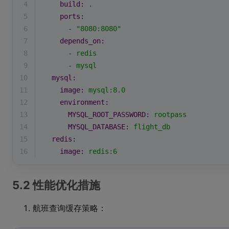
4
build:
.
5
ports:
6
-
"8080:8080"
7
depends_on:
8
-
redis
9
-
mysql
10
mysql:
11
image:
mysql:8.0
12
environment:
13
MYSQL_ROOT_PASSWORD:
rootpass
14
MYSQL_DATABASE:
flight_db
15
redis:
16
image:
redis:6
5.2 性能优化措施
航班查询缓存策略：