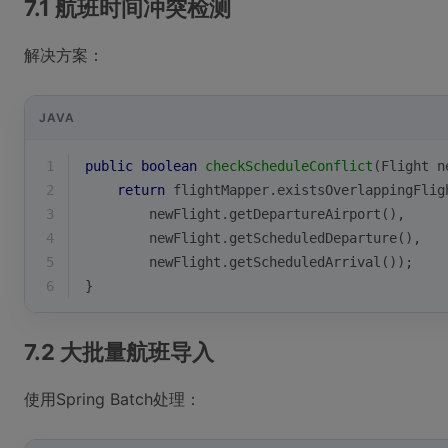
7.1 航班时间冲突检测
解决方案：
JAVA
1
public
boolean
checkScheduleConflict
(Flight n
2
return
 flightMapper.existsOverlappingFlig
3
        newFlight.getDepartureAirport(),
4
        newFlight.getScheduledDeparture(),
5
        newFlight.getScheduledArrival());
6
}
7.2 大批量航班导入
使用Spring Batch处理：