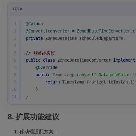
JAVA
1
@Column
2
@Convert(converter = ZonedDateTimeConverter.c
3
private
 ZonedDateTime scheduledDeparture;
4
5
// 转换器实现
6
public
class
ZonedDateTimeConverter
implement
7
@Override
8
public
 Timestamp 
convertToDatabaseColumn
(
9
return
 Timestamp.from(zdt.toInstant()
10
    }
11
}
8. 扩展功能建议
移动端适配方案：