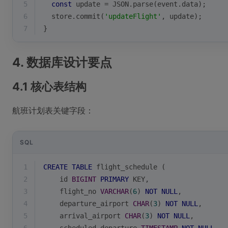
5
const
 update = 
JSON
.parse(event.data);
6
  store.commit(
'updateFlight'
, update);
7
}
4. 数据库设计要点
4.1 核心表结构
航班计划表关键字段：
SQL
1
CREATE
TABLE
 flight_schedule (
2
    id 
BIGINT
PRIMARY
 KEY,
3
    flight_no 
VARCHAR
(
6
) 
NOT
NULL
,
4
    departure_airport 
CHAR
(
3
) 
NOT
NULL
,
5
    arrival_airport 
CHAR
(
3
) 
NOT
NULL
,