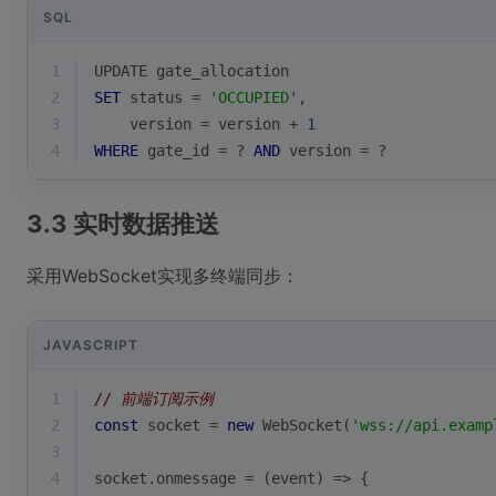
SQL
1
UPDATE gate_allocation 
2
SET
 status 
=
'OCCUPIED'
,
3
    version 
=
 version 
+
1
4
WHERE
 gate_id 
=
 ? 
AND
 version 
=
 ?
3.3 实时数据推送
采用WebSocket实现多终端同步：
JAVASCRIPT
1
// 前端订阅示例
2
const
 socket = 
new
 WebSocket(
'wss://api.examp
3
4
socket.onmessage = 
(
event
) =>
 {