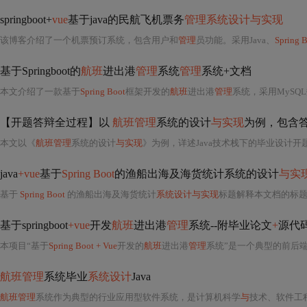
springboot+
vue
基于java的民航飞机票务
管理系统设计与实现
该博客介绍了一个机票预订系统，包含用户和
管理
员功能。采用Java、
Spring 
基于Springboot的
航班
进出港
管理
系统
管理
系统+文档
本文介绍了一款基于
Spring Boot
框架开发的
航班
进出港
管理
系统，采用MySQL
【开题答辩全过程】以
航班管理
系统的设计
与实现
为例，包含
本文以《
航班管理
系统的设计
与实现
》为例，详述Java技术栈下的毕业设计
java
+vue
基于
Spring Boot
的渔船出海及海货统计系统的设计
与实
基于
Spring Boot
的渔船出海及海货统计
系统设计与实现
标题解释本文档的标题"j
基于springboot
+vue
开发
航班
进出港
管理
系统--附毕业论文
+
源代
本项目“基于
Spring Boot + Vue
开发的
航班
进出港
管理
系统”是一个典型的前后端分离架构
航班管理
系统毕业
系统设计
Java
航班管理
系统作为典型的行业应用型软件系统，是计算机科学
与
技术、软件工