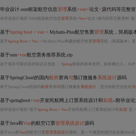
毕业设计-ssm框架航空信息
管理
系统
+vue+
论文
+
源代码等完整资料
本毕业设计项目“SSM框架航空信息
管理
系统
+Vue+
论文
+
源代码等完整资料”是一套典型的前后端分
基于
Spring boot + vue +
Mybatis-Plus航空售票
管理
系统，简易版本.
基于
Spring Boot + Vue +
MyBatis-Plus构建的航空售票
管理
系统（简易版本）是一个典型的现代
基于ssm
+vue
航空票务推荐系统.zip
这个项目可能涉及的知识点包括：-
Spring
框架的基本使用，如依赖注入、AOP
基于SpringCloud的国内
航班
查询
与
预订微服务
系统设计
源码
基于SpringCloud的国内
航班
查询
与
预订微服务
系统设计
，是当前航空信息化
与
基于springboot
+vue
开发民航网上订票系统设计和
实现
--附毕业
该毕业设计项目“基于
Spring Boot + Vue
开发民航网上订票系统设计和
实现
”是一
基于Java和
Vue
的航空订票
管理系统设计
源码
基于Java和
Vue
的航空订票
管理系统设计
源码，是一个典型的现代化全栈Web应用实践案例，深刻体现了当前企业级信息系统