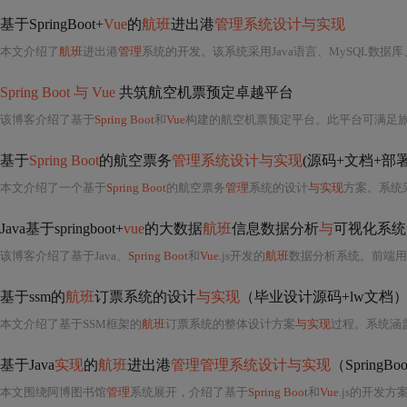
基于SpringBoot+
Vue
的
航班
进出港
管理系统设计与实现
本文介绍了
航班
进出港
管理
系统的开发。该系统采用Java语言、MySQL数据库
Spring Boot 与 Vue
共筑航空机票预定卓越平台
该博客介绍了基于
Spring Boot
和
Vue
构建的航空机票预定平台。此平台可满足旅客便
基于
Spring Boot
的航空票务
管理系统设计与实现
(源码+文档+部
本文介绍了一个基于
Spring Boot
的航空票务
管理
系统的设计
与实现
方案。系统采用Java语
Java基于springboot+
vue
的大数据
航班
信息数据分析
与
可视化系统p
该博客介绍了基于Java、
Spring Boot
和
Vue
.js开发的
航班
数据分析系统。前端用
基于ssm的
航班
订票系统的设计
与实现
（毕业设计源码+lw文档
本文介绍了基于SSM框架的
航班
订票系统的整体设计方案
与实现
过程。系统涵
基于Java
实现
的
航班
进出港
管理管理系统设计与实现
（SpringBoo
本文围绕阿博图书馆
管理
系统展开，介绍了基于
Spring Boot
和
Vue
.js的开发