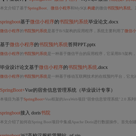
本文介绍了基于
SpringBoot
、
微信小程序
和MySQL
构建
的微信
书院预约系统
。
springboot
基于
微信小程序
的
书院预约系统
毕业论文.docx
微信小程序
的
书院预约系统
是基于B/S架构的应用程序，系统主要利用了
微信
基于
微信小程序
的
书院预约系统
答辩PPT.pptx
微信小程序
的
书院预约系统
是一种基于微信平台的应用程序，它采用B/S架构
毕业设计论文基于
微信小程序
的
书院预约系统
.docx
微信小程序
的
书院预约系统
是一种基于移动互联网技术的在线预约平台，它允
SpringBoot+
Vue的宿舍信息管理系统（毕业设计专享）
本项目为基于
SpringBoot+
Vue框架的JavaWeb项目"宿舍信息管理系统" 2.0 系列版本，是专门为方便基于宿舍制下的学生管
springboot
接入 doris
书院
springboot
367高校汉服租赁网站--pf.zip