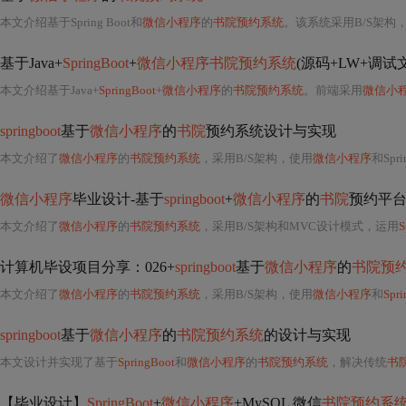
本文介绍基于Spring Boot和
微信小程序
的
书院预约系统
。该系统采用B/S架构
基于Java+
SpringBoot
+
微信小程序书院预约系统
(源码+LW+调试
本文介绍基于Java+
SpringBoot
+
微信小程序
的
书院预约系统
。前端采用
微信小
springboot
基于
微信小程序
的
书院
预约系统设计与实现
本文介绍了
微信小程序
的
书院预约系统
，采用B/S架构，使用
微信小程序
和Spring Boot框架开发
微信小程序
毕业设计-基于
springboot
+
微信小程序
的
书院
预约平
本文介绍了
微信小程序
的
书院预约系统
，采用B/S架构和MVC设计模式，运用
S
计算机毕设项目分享：026+
springboot
基于
微信小程序
的
书院预
本文介绍了
微信小程序
的
书院预约系统
，采用B/S架构，使用
微信小程序
和
Spr
springboot
基于
微信小程序
的
书院预约系统
的设计与实现
本文设计并实现了基于
SpringBoot
和
微信小程序
的
书院预约系统
，解决传统
书
【毕业设计】
SpringBoot
+
微信小程序
+MySQL 微信
书院预约系