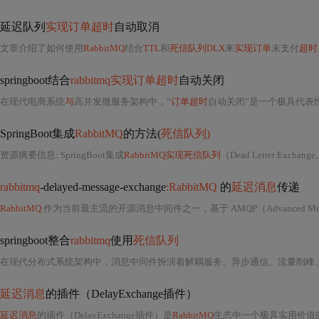
延迟队列
实现订单超时
自动取消
文章介绍了如何使用
RabbitMQ
结合
TTL
和
死信队列DLX
来
实现订单
未支付
超时
springboot结合
rabbitmq实现订单超时
自动关闭
在现代电商系统
与
高并发微服务架构中，“
订单超时
自动关闭”是一个极具代表性的业务场景，其背后涉及分布式事务
SpringBoot集成
RabbitMQ
的方法(
死信队列)
资源摘要信息
:
SpringBoot集成
RabbitMQ实现死信队列
（Dead Letter Exchange
rabbitmq
-delayed-message-exchange
:RabbitMQ
的
延迟消息
传递
RabbitMQ
作为当前最主流的开源消息中间件之一，基于 AMQP（Advanced Message Queuing Protocol）协议构建
springboot整合
rabbitmq
使用
死信队列
延迟消息
的插件（DelayExchange插件）
延迟消息
的插件（DelayExchange插件）是
RabbitMQ
生态中一个极具实用价值的第三方扩