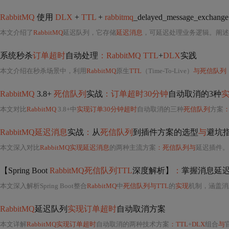
RabbitMQ
使用
DLX
+
TTL
+
rabbitmq
_delayed_message_exchan
本文介绍了
RabbitMQ
延迟队列，它存储
延迟消息
，可延迟处理业务逻辑。阐述
系统秒杀
订单超时
自动处理
：RabbitMQ TTL
+
DLX
实践
本文介绍在秒杀场景中，利用
RabbitMQ
原生
TTL
（Time-To-Live）
与死信队列
RabbitMQ
3.8+
死信队列
实战
：订单超时30分钟
自动取消的3种
本文对比
RabbitMQ
3.8+中
实现订单30分钟超时
自动取消的三种
死信队列
方案
RabbitMQ延迟消息
实战
：
从
死信队列
到插件方案的选型
与
避坑
本文深入对比
RabbitMQ实现延迟消息
的两种主流方案
：死信队列与
延迟插件。详细解析
【Spring Boot
RabbitMQ死信队列TTL
深度解析】
：
掌握消息延
本文深入解析Spring Boot整合
RabbitMQ
中
死信队列与TTL
的
实现
机制，涵盖消
RabbitMQ
延迟队列
实现订单超时
自动取消方案
本文详解
RabbitMQ实现订单超时
自动取消的两种技术方案
：TTL
+
DLX
组合
与