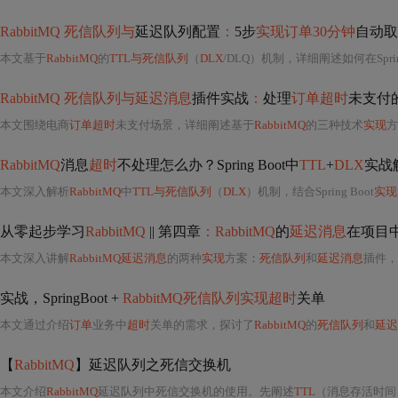
RabbitMQ 死信队列与
延迟队列配置
：
5步
实现订单30分钟
自动取
本文基于
RabbitMQ
的
TTL与死信队列
（
DLX
/DLQ）机制，详细阐述如何在Spri
RabbitMQ 死信队列与延迟消息
插件实战
：
处理
订单超时
未支付
本文围绕电商
订单超时
未支付场景，详细阐述基于
RabbitMQ
的三种技术
实现
方
RabbitMQ
消息
超时
不处理怎么办？Spring Boot中
TTL
+
DLX
实战
本文深入解析
RabbitMQ
中
TTL与死信队列
（
DLX
）机制，结合Spring Boot
实现
从零起步学习
RabbitMQ
|| 第四章
：RabbitMQ
的
延迟消息
在项目
本文深入讲解
RabbitMQ延迟消息
的两种
实现
方案
：死信队列
和
延迟消息
插件，
实战，SpringBoot +
RabbitMQ死信队列实现超时
关单
本文通过介绍
订单
业务中
超时
关单的需求，探讨了
RabbitMQ
的
死信队列
和
延迟
【
RabbitMQ
】延迟队列之死信交换机
本文介绍
RabbitMQ
延迟队列中死信交换机的使用。先阐述
TTL
（消息存活时间