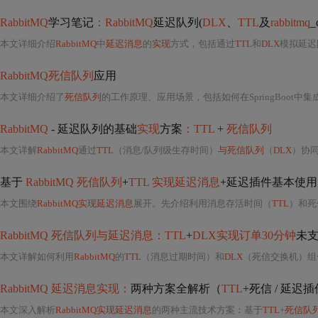
RabbitMQ
学习笔记
：RabbitMQ
延迟队列(
DLX
、
TTL
及
rabbitmq
_
本文详细介绍
RabbitMQ
中
延迟消息
的
实现
方式，包括通过
TTL
和
DLX
模拟延迟
RabbitMQ死信队列
应用
本文详细介绍了
死信队列
的工作原理、应用场景，包括如何在SpringBoot中集
RabbitMQ
- 延迟队列的基础
实现
方案
：TTL
+
死信队列
本文详解
RabbitMQ
通过
TTL
（消息/队列级生存时间）
与死信队列
（
DLX
）协
基于
RabbitMQ 死信队列
+
TTL 实现延迟消息
+延迟插件基本使用
本文围绕
RabbitMQ实现延迟消息
展开。先介绍利用消息存活时间（
TTL
）和死
RabbitMQ 死信队列与延迟消息：TTL
+
DLX实现订单30分钟
未
本文详解如何利用
RabbitMQ
的
TTL
（消息过期时间）和
DLX
（死信交换机）组
RabbitMQ 延迟消息实现：
两种方案全解析（
TTL
+死信 / 延迟
本文深入解析
RabbitMQ实现延迟消息
的两种主流技术方案
：
基于
TTL
+
死信队