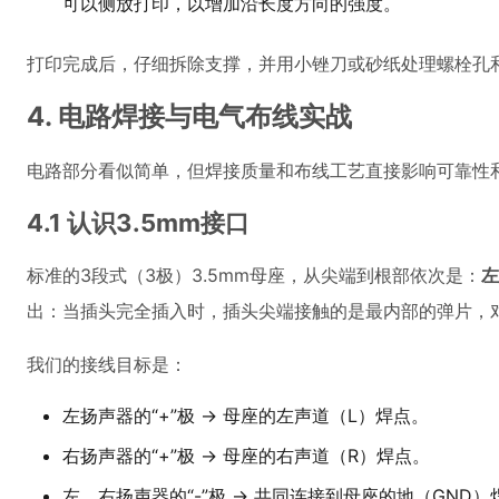
可以侧放打印，以增加沿长度方向的强度。
打印完成后，仔细拆除支撑，并用小锉刀或砂纸处理螺栓孔
4. 电路焊接与电气布线实战
电路部分看似简单，但焊接质量和布线工艺直接影响可靠性
4.1 认识3.5mm接口
标准的3段式（3极）3.5mm母座，从尖端到根部依次是：
左
出：当插头完全插入时，插头尖端接触的是最内部的弹片，
我们的接线目标是：
左扬声器的“+”极 → 母座的左声道（L）焊点。
右扬声器的“+”极 → 母座的右声道（R）焊点。
左、右扬声器的“-”极 → 共同连接到母座的地（GND）