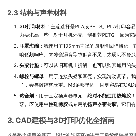
2.3 结构与声学材料
3D打印材料
：主流选择是PLA或PETG。PLA打印
力要求高一些。对于耳机外壳，我推荐PETG，因为
耳罩海绵
：我使用了105mm直径的圆形慢回弹海绵
响低频响应。太薄会漏音导致低音不足，太硬则不舒服
头梁衬垫
：可以从旧耳机上拆解，也可以购买通用的头
螺栓与螺母
：用于连接头梁和耳壳，实现滑动调节。我
了，会导致结构笨重。M3足够坚固，且更容易在CA
粘合剂
：用于固定扬声器单元。
绝对不能使用热熔胶！
落。应使用
中性硅橡胶
或专用的
扬声器密封胶
。它们有
3. CAD建模与3D打印优化全指南
这是整个项目的基石，设计的好坏直接决定了后续组装是否