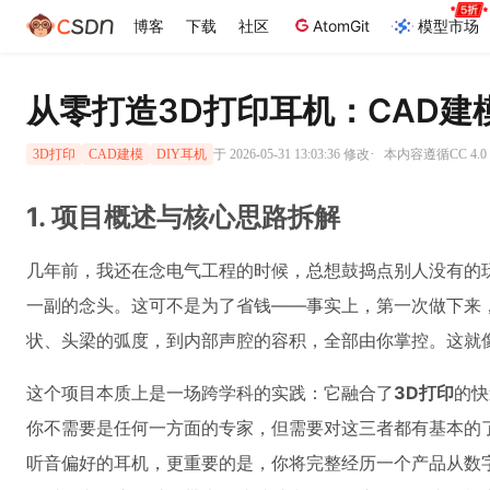
博客
下载
社区
AtomGit
模型市场
从零打造3D打印耳机：CAD
·
于 2026-05-31 13:03:36 修改
本内容遵循CC 4.0
3D打印
CAD建模
DIY耳机
1. 项目概述与核心思路拆解
几年前，我还在念电气工程的时候，总想鼓捣点别人没有的
一副的念头。这可不是为了省钱——事实上，第一次做下来，
状、头梁的弧度，到内部声腔的容积，全部由你掌控。这就
这个项目本质上是一场跨学科的实践：它融合了
3D打印
的快
你不需要是任何一方面的专家，但需要对这三者都有基本的
听音偏好的耳机，更重要的是，你将完整经历一个产品从数字