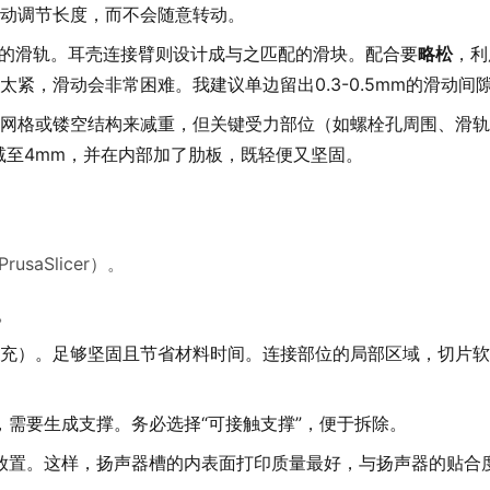
动调节长度，而不会随意转动。
”形的滑轨。耳壳连接臂则设计成与之匹配的滑块。配合要
略松
，利
紧，滑动会非常困难。我建议单边留出0.3-0.5mm的滑动间
空网格或镂空结构来减重，但关键受力部位（如螺栓孔周围、滑轨
减至4mm，并在内部加了肋板，既轻便又坚固。
saSlicer）。
。
格填充）。足够坚固且节省材料时间。连接部位的局部区域，切片
需要生成支撑。务必选择“可接触支撑”，便于拆除。
放置。这样，扬声器槽的内表面打印质量最好，与扬声器的贴合