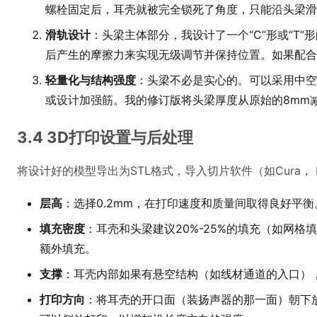
螺栓固定后，耳壳就被完全锁死了角度，只能沿头梁滑
滑轨设计
：头梁主体部分，我设计了一个“C”形或“T
后产生的摩擦力来实现无级调节并保持位置。如果配合太
轻量化与结构强度
：头梁不必是实心的。可以采用中
或设计加强筋。我的修订版将头梁厚度从原始的8mm
3.4 3D打印设置与后处理
将设计好的模型导出为STL格式，导入切片软件（如Cura， Pru
层高
：选择0.2mm，在打印速度和质量间取得良好平衡
填充密度
：耳壳和头梁建议20%-25%的填充（如网
额外填充。
支撑
：耳壳内部如果有悬空结构（如线材通道的入口），
打印方向
：将耳壳的开口面（装扬声器的那一面）朝下