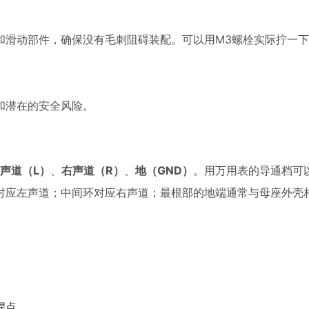
和滑动部件，确保没有毛刺阻碍装配。可以用M3螺栓实际拧一
和潜在的安全风险。
声道（L）
、
右声道（R）
、
地（GND）
。用万用表的导通档可
对应左声道；中间环对应右声道；最根部的地端通常与母座外壳
焊点。