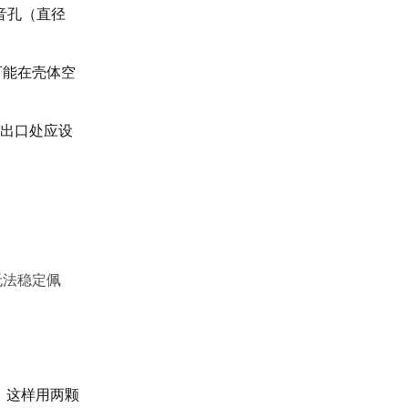
音孔（直径
可能在壳体空
。出口处应设
无法稳定佩
。这样用两颗