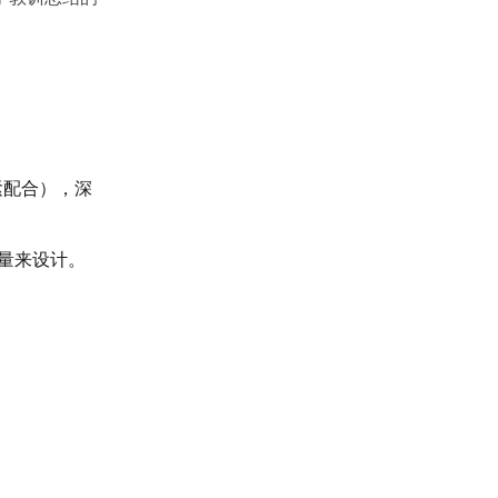
紧配合），深
测量来设计。