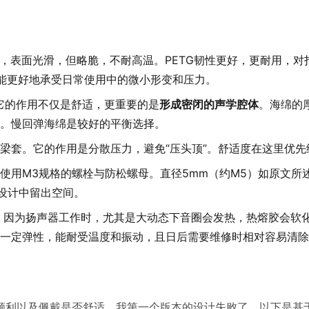
容易，表面光滑，但略脆，不耐高温。PETG韧性更好，更耐用，
它能更好地承受日常使用中的微小形变和压力。
。它的作用不仅是舒适，更重要的是
形成密闭的声学腔体
。海绵的
。慢回弹海绵是较好的平衡选择。
梁套。它的作用是分散压力，避免“压头顶”。舒适度在这里优先
使用M3规格的螺栓与防松螺母。直径5mm（约M5）如原文所
D设计中留出空间。
因为扬声器工作时，尤其是大动态下音圈会发热，热熔胶会软
一定弹性，能耐受温度和振动，且日后需要维修时相对容易清除
顺利以及佩戴是否舒适。我第一个版本的设计失败了，以下是基