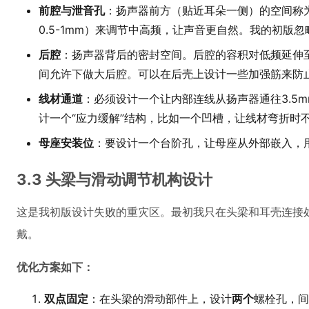
前腔与泄音孔
：扬声器前方（贴近耳朵一侧）的空间称
0.5-1mm）来调节中高频，让声音更自然。我的初版
后腔
：扬声器背后的密封空间。后腔的容积对低频延伸至
间允许下做大后腔。可以在后壳上设计一些加强筋来防
线材通道
：必须设计一个让内部连线从扬声器通往3.5
计一个“应力缓解”结构，比如一个凹槽，让线材弯折时
母座安装位
：要设计一个台阶孔，让母座从外部嵌入，
3.3 头梁与滑动调节机构设计
这是我初版设计失败的重灾区。最初我只在头梁和耳壳连接处
戴。
优化方案如下：
双点固定
：在头梁的滑动部件上，设计
两个
螺栓孔，间