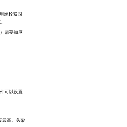
用螺栓紧固
隙。
）需要加厚
软件可以设置
度最高。头梁