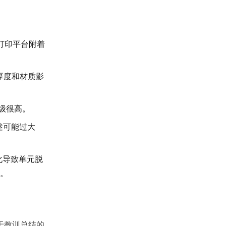
对打印平台附着
厚度和材质影
级很高。
述可能过大
化导致单元脱
。
于教训总结的