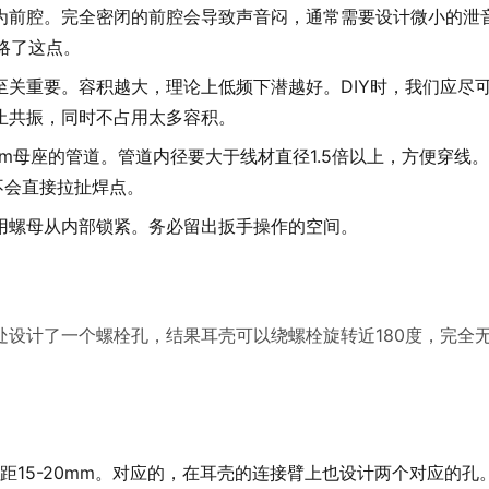
为前腔。完全密闭的前腔会导致声音闷，通常需要设计微小的泄
忽略了这点。
关重要。容积越大，理论上低频下潜越好。DIY时，我们应尽
止共振，同时不占用太多容积。
mm母座的管道。管道内径要大于线材直径1.5倍以上，方便穿线
不会直接拉扯焊点。
用螺母从内部锁紧。务必留出扳手操作的空间。
设计了一个螺栓孔，结果耳壳可以绕螺栓旋转近180度，完全
距15-20mm。对应的，在耳壳的连接臂上也设计两个对应的孔