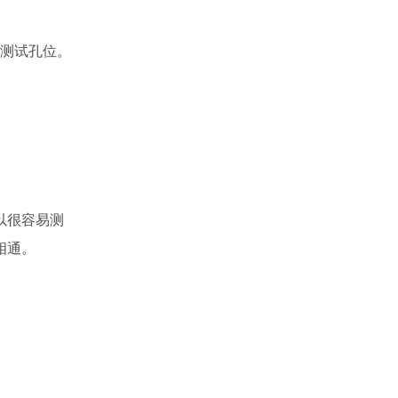
下测试孔位。
以很容易测
相通。