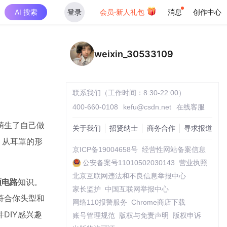
AI 搜索
登录
会员·新人礼包
消息
创作中心
weixin_30533109
联系我们（工作时间：8:30-22:00）
400-660-0108
kefu@csdn.net
在线客服
萌生了自己做
关于我们
招贤纳士
商务合作
寻求报道
：从耳罩的形
京ICP备19004658号
经营性网站备案信息
公安备案号11010502030143
营业执照
北京互联网违法和不良信息举报中心
频电路
知识。
家长监护
中国互联网举报中心
符合你头型和
网络110报警服务
Chrome商店下载
DIY感兴趣
账号管理规范
版权与免责声明
版权申诉