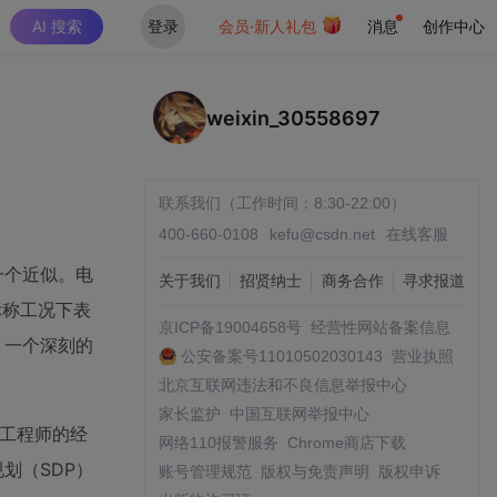
AI 搜索
登录
会员·新人礼包
消息
创作中心
weixin_30558697
联系我们（工作时间：8:30-22:00）
400-660-0108
kefu@csdn.net
在线客服
一个近似。电
关于我们
招贤纳士
商务合作
寻求报道
标称工况下表
京ICP备19004658号
经营性网站备案信息
，一个深刻的
公安备案号11010502030143
营业执照
北京互联网违法和不良信息举报中心
家长监护
中国互联网举报中心
赖工程师的经
网络110报警服务
Chrome商店下载
划（SDP）
账号管理规范
版权与免责声明
版权申诉