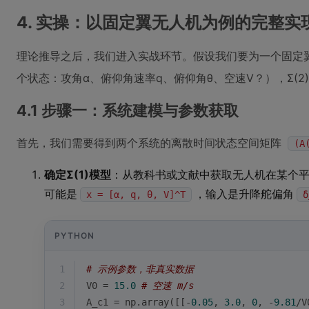
4. 实操：以固定翼无人机为例的完整实
理论推导之后，我们进入实战环节。假设我们要为一个固定翼
个状态：攻角α、俯仰角速率q、俯仰角θ、空速V？），Σ(
4.1 步骤一：系统建模与参数获取
首先，我们需要得到两个系统的离散时间状态空间矩阵
(A
确定Σ(1)模型
：从教科书或文献中获取无人机在某个
可能是
，输入是升降舵偏角
x = [α, q, θ, V]^T
δ
PYTHON
1
# 示例参数，非真实数据
2
V0 = 
15.0
# 空速 m/s
3
A_c1 = np.array([[-
0.05
, 
3.0
, 
0
, -
9.81
/V