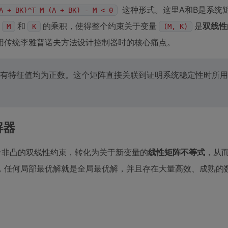
这种形式。这里A和B是系统
A + BK)^T M (A + BK) - M < 0
和
的乘积，使得整个约束关于变量
是
双线性
M
K
(M, K)
用传统李雅普诺夫方法设计控制器时的核心痛点。
所有特征值均为正数。这个矩阵直接关联到证明系统稳定性时所
解器
个非凸的双线性约束，转化为关于新变量的
线性矩阵不等式
，从
，任何局部最优解就是全局最优解，并且存在大量高效、成熟的