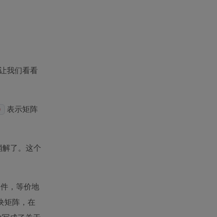
让我们看看
表示矩阵
0
消解了。这个
条件，等价地
块矩阵，在