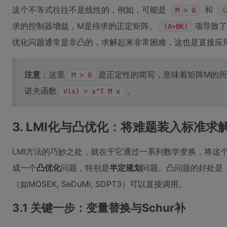
这个不等式往往不是线性的，例如，可能是
和
M > 0
(
求的控制器增益，M是待求的正定矩阵。
项导致了
(A+BK)
优化问题通常是非凸的，求解起来非常困难，这也是直接应
注意
：这里
是正定性的简写，意味着矩阵M的
M > 0
诺夫函数
。
V(x) = x^T M x
3. LMI化与凸优化：将难题装入标准求
LMI方法的巧妙之处，就在于它通过一系列数学变换，将这
成一个
凸优化
问题，特别是
半定规划
问题。凸问题的好处是
（如MOSEK, SeDuMi, SDPT3）可以直接调用。
3.1 关键一步：变量替换与Schur补