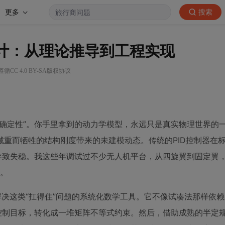
更多
搜索
设计：从理论推导到工程实现
循CC 4.0 BY-SA版权协议
确定性”。你手里拿到的动力学模型，永远只是真实物理世界的
重而牺牲的结构刚度带来的未建模动态。传统的PID控制器在
导致失稳。我这些年调试过不少无人机平台，从四旋翼到固定翼
”。
解决这类“扛得住”问题的系统化数学工具。它不像试凑法那样依
控制目标，转化成一堆矩阵不等式约束。然后，借助成熟的半定规