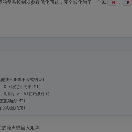
标的复杂控制器参数优化问题，完全转化为了一个
以
,
˜M
˜K
束，或其他线性矩阵不等式约束)
] >= 0 (稳定性约束LMI)
MI，对应γ >= V(初始条件))
理各范数项的LMI)
输入项的线性约束)
同的噪声或输入矩阵。