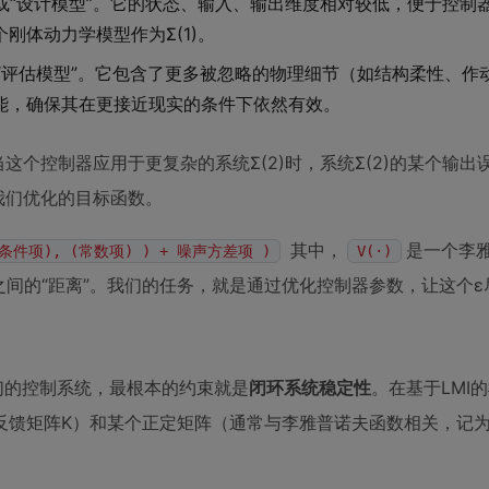
或“设计模型”。它的状态、输入、输出维度相对较低，便于控制
刚体动力学模型作为Σ(1)。
“评估模型”。它包含了更多被忽略的物理细节（如结构柔性、作
性能，确保其在更接近现实的条件下依然有效。
这个控制器应用于更复杂的系统Σ(2)时，系统Σ(2)的某个输出
我们优化的目标函数。
其中，
是一个李
(初始条件项), (常数项) ) + 噪声方差项 )
V(·)
系统状态之间的“距离”。我们的任务，就是通过优化控制器参数，让这个
们的控制系统，最根本的约束就是
闭环系统稳定性
。在基于LMI
反馈矩阵K）和某个正定矩阵（通常与李雅普诺夫函数相关，记