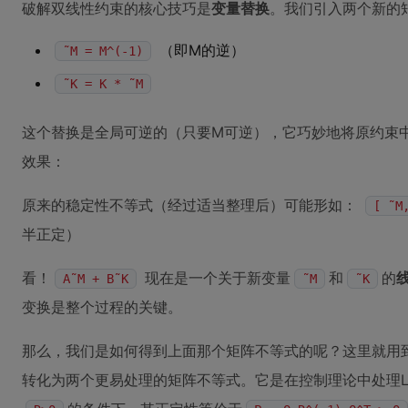
破解双线性约束的核心技巧是
变量替换
。我们引入两个新的
（即M的逆）
˜M = M^(-1)
˜K = K * ˜M
这个替换是全局可逆的（只要M可逆），它巧妙地将原约束
效果：
原来的稳定性不等式（经过适当整理后）可能形如：
[ ˜M
半正定）
看！
现在是一个关于新变量
和
的
A˜M + B˜K
˜M
˜K
变换是整个过程的关键。
那么，我们是如何得到上面那个矩阵不等式的呢？这里就用
转化为两个更易处理的矩阵不等式。它是在控制理论中处理LM