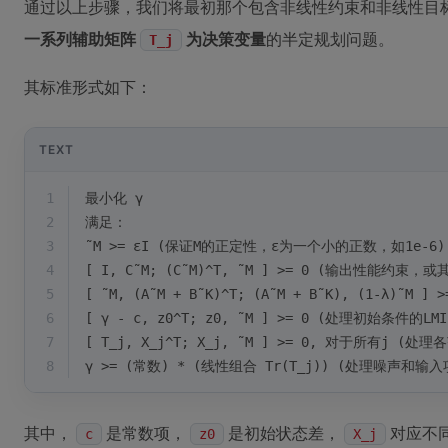
通过以上步骤，我们将最初那个包含非线性约束和非线性目
一系列辅助矩阵
为决策变量
的半定规划问题。
T_j
其标准形式如下：
TEXT
1
最小化 γ
2
满足：
3
˜M >= εI (保证M的正定性，ε为一个小的正数，如1e-6)
4
[ I, C˜M; (C˜M)^T, ˜M ] >= 0 (输出性能约
5
[ ˜M, (A˜M + B˜K)^T; (A˜M + B˜K), (1-λ)˜M 
6
[ γ - c, z0^T; z0, ˜M ] >= 0 (处理初始条件的L
7
[ T_j, X_j^T; X_j, ˜M ] >= 0, 对于所有j (处
8
γ >= (常数) * (线性组合 Tr(T_j)) (处理噪声和
其中，
是常数项，
是初始状态差，
对应不
c
z0
X_j