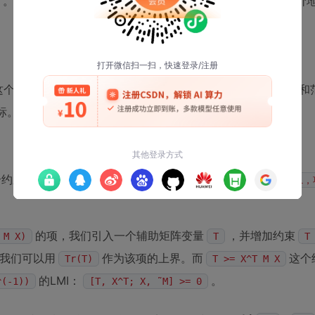
。我们正是利用这个引理，将原始的非线性矩阵不等式，等价
这个框架。目标函数
中包含一个最大值运算
和
ε
max(·, ·)
标。
个约束：
和
。那么，最小化
γ >= 项1
γ >= 项2
max(项1，
的项，我们引入一个辅助矩阵变量
，并增加约束
 M X)
T
T
我们可以用
作为该项的上界。而
这个
Tr(T)
T >= X^T M X
的LMI：
。
^(-1))
[T, X^T; X, ˜M] >= 0