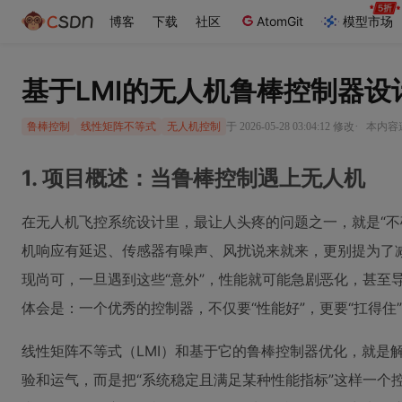
博客
下载
社区
AtomGit
模型市场
基于LMI的无人机鲁棒控制器
·
于 2026-05-28 03:04:12 修改
本内容遵
鲁棒控制
线性矩阵不等式
无人机控制
1. 项目概述：当鲁棒控制遇上无人机
在无人机飞控系统设计里，最让人头疼的问题之一，就是“不
机响应有延迟、传感器有噪声、风扰说来就来，更别提为了减
现尚可，一旦遇到这些“意外”，性能就可能急剧恶化，甚至
体会是：一个优秀的控制器，不仅要“性能好”，更要“扛得住
线性矩阵不等式（LMI）和基于它的鲁棒控制器优化，就是
验和运气，而是把“系统稳定且满足某种性能指标”这样一个