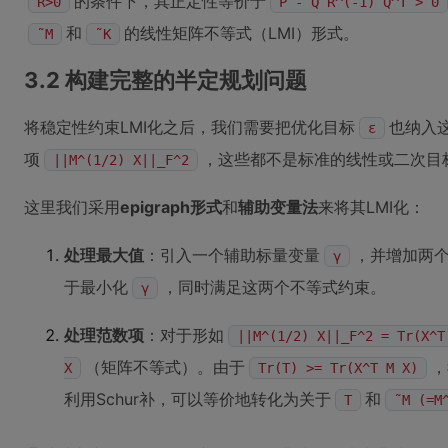
的条件下，其正定性等价于
R>0
P - Q R^(-1) Q^T > 0
和
的线性矩阵不等式（LMI）形式。
˜M
˜K
3.2 构建完整的半定规划问题
将稳定性约束LMI化之后，我们需要把优化目标
也纳入
ε
项
，这些都不是标准的线性或二次目
||M^(1/2) X||_F^2
这里我们采用
epigraph形式
和
辅助变量法
来将其LMI化：
处理最大值
：引入一个辅助标量变量
，并增加两
γ
于最小化
，同时满足这两个不等式约束。
γ
处理范数项
：对于形如
||M^(1/2) X||_F^2 = Tr(X^T
（矩阵不等式）。由于
，
X
Tr(T) >= Tr(X^T M X)
利用Schur补，可以等价地转化为关于
和
T
˜M (=M