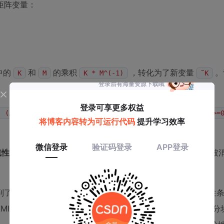
矩阵变量：
中的
和
的乘积
，转化为了新变量
。
K
M
K * M^(-1)
˜K
（这里
, (A˜M + B˜K)^T; (A˜M + B˜K), (1-λ)˜M ] >= 0
>=
线性
表达式。原来的
中的非线性项被
A M^(-1) + B K M^(-1)
到了
Schur补
引理。Schur补可以将某些形式的分块矩阵正定性
I的“瑞士军刀”。例如，对于一个形如
的分
[P, Q; Q^T, R]