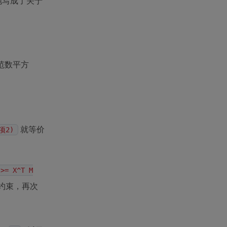
地写成了关于
范数平方
就等价
项2)
 >= X^T M
约束，再次