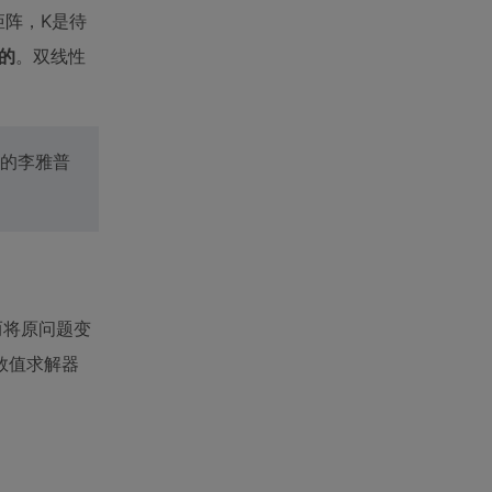
矩阵，K是待
的
。双线性
用的李雅普
而将原问题变
数值求解器