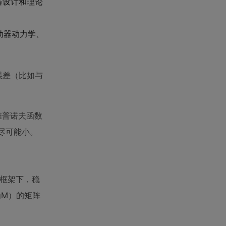
器设计和理论
动器动力学、
误差（比如与
雅普诺夫函数
ε尽可能小。
的框架下，稳
为M）的矩阵