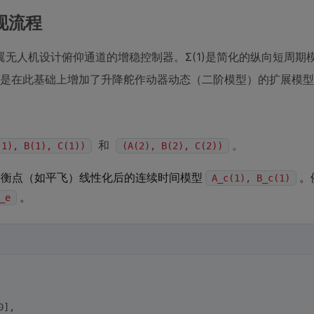
现流程
无人机设计俯仰通道的增稳控制器。Σ(1)是简化的纵向短周期
2)是在此基础上增加了升降舵作动器动态（二阶模型）的扩展模
和
。
(1), B(1), C(1))
(A(2), B(2), C(2))
平衡点（如平飞）线性化后的连续时间模型
。
A_c(1), B_c(1)
。
_e
0],