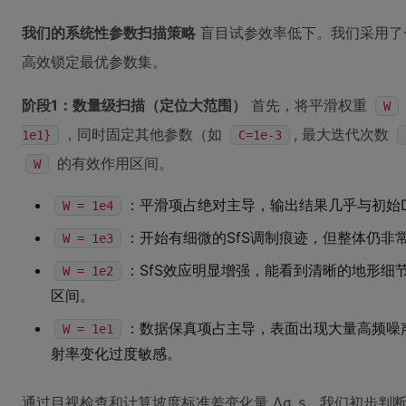
我们的系统性参数扫描策略
盲目试参效率低下。我们采用了
高效锁定最优参数集。
阶段1：数量级扫描（定位大范围）
首先，将平滑权重
W
，同时固定其他参数（如
, 最大迭代次数
1e1}
C=1e-3
的有效作用区间。
W
：平滑项占绝对主导，输出结果几乎与初始
W = 1e4
：开始有细微的SfS调制痕迹，但整体仍非
W = 1e3
：SfS效应明显增强，能看到清晰的地形细
W = 1e2
区间。
：数据保真项占主导，表面出现大量高频噪
W = 1e1
射率变化过度敏感。
通过目视检查和计算坡度标准差变化量 ∆σ_s，我们初步判