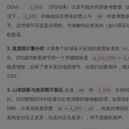
DEM）、
（SfS结果）以及可能的外部参考数据（如
z_SfS
况下，
的曲线应在整体趋势上与
和参考数据
z_SfS
z0
节。这些细节应该是合理的、与地貌特征相关的（如小陨石
机振荡。
2. 坡度统计量分析
计算整个区域或子区域的坡度标准差（σ_
出。SfS成功恢复细节的一个关键指标是
σ_s(z_SfS) > σ_
糙度增加，反映了更丰富的地形细节。在我们的案例中，维
23%。
3. 山体阴影与差异图可视化
生成
和
在相同
z0
z_SfS
比。SfS增强的DEM应显示出更清晰的微地貌纹理，如更
同时，计算高程差异图
。有效的增强应
δz = z_SfS - z0
形构造对应正差异，坑底对应负差异），而不是随机噪声。