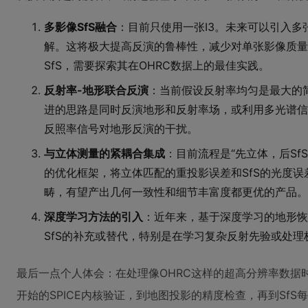
多影像SfS融合
：目前只使用一张I3。未来可以引入多
解。这将极大提高反演的鲁棒性，减少对单张影像质量
SfS，需要探索其在OHRC数据上的最佳实践。
反射率-地形联合反演
：当前假设反射率均匀是最大的
进的思路是同时反演地形和反射率场，或利用多光谱信
反照率信号对地形反演的干扰。
与立体测量的紧耦合集成
：目前流程是“先立体，后Sf
的优化框架，将立体匹配的重投影误差和SfS的光度误
畴，有望产出几何一致性和细节丰富度都更优的产品。
深度学习方法的引入
：近年来，基于深度学习的地形恢
SfS的补充或替代，特别是在学习复杂反射先验或处
最后一点个人体会：在处理像OHRC这样的超高分辨率数据
开始的SPICE内核验证，到地图投影的精度检查，再到Sf