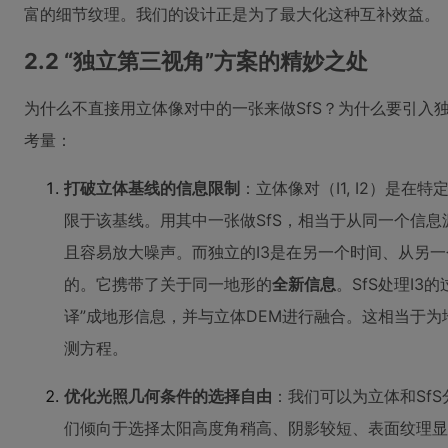
富的细节纹理。我们的设计正是为了最大化这种互补效益。
2.2 “独立第三视角”方案的精妙之处
为什么不直接用立体像对中的一张来做SfS？为什么要引入
考量：
打破立体基线的信息限制
：立体像对（I1, I2）是
限于该基线。用其中一张做SfS，相当于从同一个信息
且容易放大噪声。而独立的I3是在另一个时间、从另
的。它携带了关于同一地形的
全新信息
。SfS处理I
译”成地形信息，并与立体DEM进行融合。这相当于
测方程。
优化光照几何条件的选择自由
：我们可以为立体和Sf
们倾向于选择太阳高度角稍高、阴影较短、表面纹理显