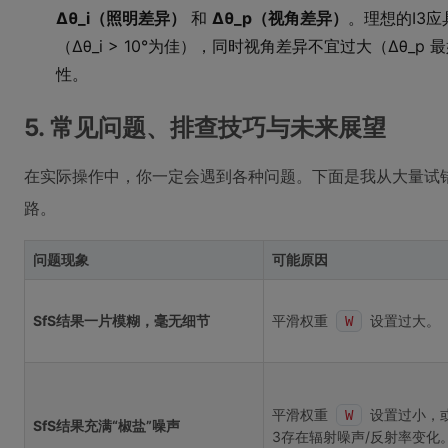
∆θ_i（照明差异）
和
∆θ_p（视角差异）
。理想的I3
（∆θ_i > 10°为佳），同时视角差异不宜过大（∆θ_
性。
5. 常见问题、排查技巧与未来展望
在实际操作中，你一定会遇到各种问题。下面是我从大量试
路。
问题现象
可能原因
SfS结果一片模糊，毫无细节
平滑权重
设置过大。
W
平滑权重
设置过小，或
W
SfS结果充满“椒盐”噪声
3存在辐射噪声/反射率变化