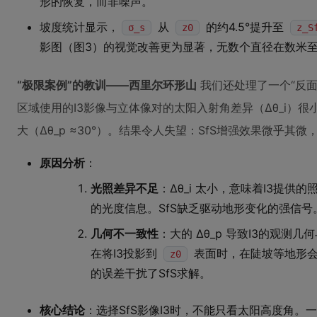
形的恢复，而非噪声。
坡度统计显示，
从
的约4.5°提升至
σ_s
z0
z_S
影图（图3）的视觉改善更为显著，无数个直径在数米
“极限案例”的教训——西里尔环形山
我们还处理了一个“反
区域使用的I3影像与立体像对的太阳入射角差异（∆θ_i）很
大（∆θ_p ≈30°）。结果令人失望：SfS增强效果微乎其微，
原因分析
：
光照差异不足
：∆θ_i 太小，意味着I3提
的光度信息。SfS缺乏驱动地形变化的强信号
几何不一致性
：大的 ∆θ_p 导致I3的观测
在将I3投影到
表面时，在陡坡等地形会
z0
的误差干扰了SfS求解。
核心结论
：选择SfS影像I3时，不能只看太阳高度角