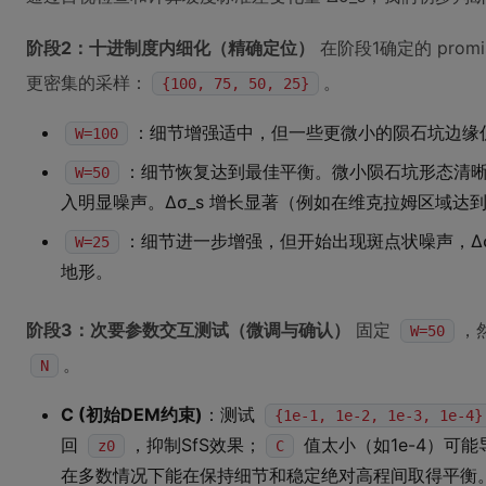
阶段2：十进制度内细化（精确定位）
在阶段1确定的 promi
更密集的采样：
。
{100, 75, 50, 25}
：细节增强适中，但一些更微小的陨石坑边缘
W=100
：细节恢复达到最佳平衡。微小陨石坑形态清
W=50
入明显噪声。∆σ_s 增长显著（例如在维克拉姆区域达到2
：细节进一步增强，但开始出现斑点状噪声，∆σ
W=25
地形。
阶段3：次要参数交互测试（微调与确认）
固定
，
W=50
。
N
C (初始DEM约束)
：测试
{1e-1, 1e-2, 1e-3, 1e-4}
回
，抑制SfS效果；
值太小（如1e-4）可
z0
C
在多数情况下能在保持细节和稳定绝对高程间取得平衡