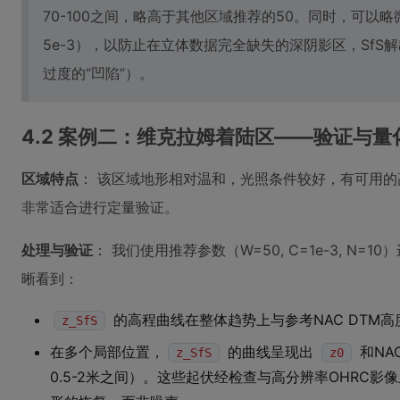
70-100之间，略高于其他区域推荐的50。同时，可以
5e-3），以防止在立体数据完全缺失的深阴影区，Sf
过度的“凹陷”）。
4.2 案例二：维克拉姆着陆区——验证与量
区域特点
： 该区域地形相对温和，光照条件较好，有可用的高精
非常适合进行定量验证。
处理与验证
： 我们使用推荐参数（W=50, C=1e-3, N
晰看到：
的高程曲线在整体趋势上与参考NAC DTM
z_SfS
在多个局部位置，
的曲线呈现出
和NA
z_SfS
z0
0.5-2米之间）。这些起伏经检查与高分辨率OHRC