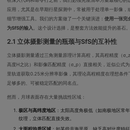
在深入代码和命令行之前，我们必须先厘清本方案最核心的设
应用，尤其是在早期行星探测中，常被用于处理单一影像，
细节增强工具。我们的方案做了一个关键演进：
使用一张完
为SfS的输入
。这个设计选择，是整套方法效能提升的基石
2.1 立体摄影测量的瓶颈与SfS的互补性
立体摄影测量通过三角测量原理计算高程，其高程精度（σ_z
高度H之比）和影像匹配精度（σ_p）直接相关，近似公式为 σ_z ∝
里轨道获取0.25米分辨率影像，其理论高程精度在理想条
足够多的、可被稳定匹配的同名点。
然而，月球表面存在大量挑战性区域：
极区与高纬度地区
：太阳高度角极低（如南极地区常年低
纹理，立体匹配直接失效。
大面积均质区域
：如某些月海平原，缺乏高对比度特征