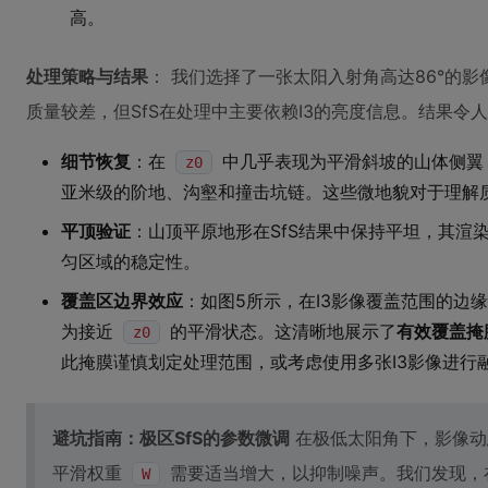
高。
处理策略与结果
： 我们选择了一张太阳入射角高达86°的影像
质量较差，但SfS在处理中主要依赖I3的亮度信息。结果令
细节恢复
：在
中几乎表现为平滑斜坡的山体侧翼
z0
亚米级的阶地、沟壑和撞击坑链。这些微地貌对于理解
平顶验证
：山顶平原地形在SfS结果中保持平坦，其渲
匀区域的稳定性。
覆盖区边界效应
：如图5所示，在I3影像覆盖范围的边
为接近
的平滑状态。这清晰地展示了
有效覆盖掩
z0
此掩膜谨慎划定处理范围，或考虑使用多张I3影像进行
避坑指南：极区SfS的参数微调
在极低太阳角下，影像动
平滑权重
需要适当增大，以抑制噪声。我们发现，
W