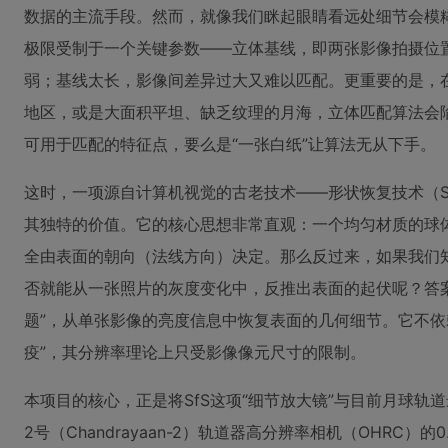
数据的主流手段。然而，就像我们眯起眼睛看远处细节会模糊
极限受制于一个关键参数——立体基线，即两张影像拍摄位
弱；基线太长，影像间差异过大又难以匹配。更重要的是，
地区，或是大面积平坦、缺乏纹理的月海，立体匹配算法会
可用于匹配的特征点，要么是“一张白纸”让算法无从下手。
这时，一项源自计算机视觉的古老技术——形状恢复技术（Shape f
其独特的价值。它的核心思想非常直观：一个均匀材质的球
全由表面的朝向（法线方向）决定。那么反过来，如果我们
否就能从一张照片的灰度变化中，反推出表面的起伏呢？答案
题”，从单张影像的亮度信息中恢复表面的几何细节。它不依
疫”，其分辨率理论上只受影像像元尺寸的限制。
本项目的核心，正是将SfS这项“细节放大镜”与目前月球轨
2号（Chandrayaan-2）轨道器高分辨率相机（OHRC）