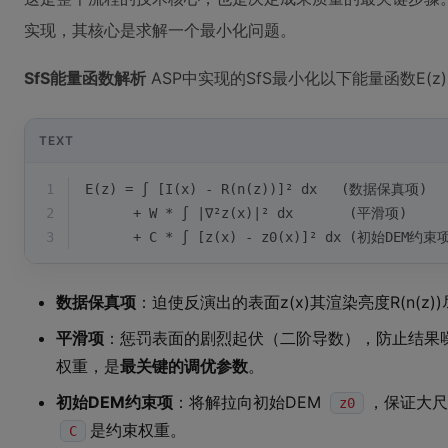
实现，其核心是求解一个最小化问题。
SfS能量函数解析
ASP中实现的SfS最小化以下能量函数E(z
TEXT
1
E(z) = ∫ [I(x) - R(n(z))]² dx   (数据保真项)
2
      + W * ∫ |∇²z(x)|² dx       (平滑项)
3
      + C * ∫ [z(x) - z0(x)]² dx (初始DEM约束
数据保真项
：迫使反演出的表面z(x)其渲染亮度R(n(z)
平滑项
：惩罚表面的剧烈起伏（二阶导数），防止结果
权重，是
最关键的调优参数
。
初始DEM约束项
：将解拉向初始DEM
，保证大尺
z0
是约束权重。
C