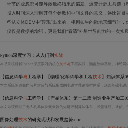
环节的疏忽都可能导致最终结果的偏差。这套开源工具链（IS
投入时间深入理解其每个参数和中间文件的意义，远比盲目
些从立体DEM中“浮现”出来的、栩栩如生的微地形细节时
仅仅是数据的增强，更是我们“看清”外星世界能力的一次实
Python深度学习
：
从入门到
实战
本书系统讲解Python深度学习的核心
技术与
工程实践，涵盖数学基础、神经网
【信息科学
与
工程学】【物理/化学科学和工程
技术
】知识体系081 磁
本文系统阐述面向芯片封装
与
系统集成的电磁学理论模型体系，涵盖基础电磁理论、数值计算
【信息科学
与
工程学】【产品体系】第十二篇 制造业生产加工05
图像处理
技术
的研究现状和发展趋势.doc