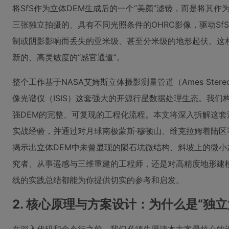
将SfS作为立体DEM生成后的一个“美颜”滤镜，而是将其
三张独立拍摄的、具有不同光照条件的OHRC影像，驱动S
制或阴影影响而丢失的亚米级、甚至分米级的地形起伏。这
新的、高灵敏度的“感官通道”。
整个工作基于NASA艾姆斯立体摄影测量管道（Ames Stereo P
像光谱仪（ISIS）这套强大的开源行星数据处理生态。我们构
强DEM的完整、可复现的工程化流程。本文将深入拆解这
实战经验，并通过对月球南极蒙斯·穆顿山、维克拉姆着陆区
揭示出立体DEM中未曾显现的陨石坑微结构、斜坡上的微
究者、从事遥感与三维重建的工程师，还是对高精度地形建
线的实践总结都能为你提供切实的参考和启发。
2. 核心原理与方案设计：为什么是“独立