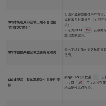
1. 该区域在I3影像中存在云
或显著反射率异常（如明亮
SfS结果在局部区域出现不合理的
坑）。
“凹陷”或“隆起”
2. 初始DEM
在该区
z0
重误差或空洞。
超出了I3影像的有效地图投
SfS增强效果在区域边缘突然消失
范围。
初始DEM约束权重
设
C
SfS处理后，整体高程发生系统性漂
小，或
与I3之间存
z0
移
的系统性几何误差。