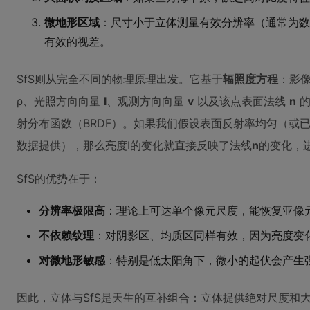
微地形区域
：尺寸小于立体测量有效分辨率（通常为数
有效的视差。
SfS则从完全不同的物理原理出发。它基于
辐照度方程
：影像
ρ、光照方向向量
l
、观测方向向量
v
以及该点表面法线
n
的
射分布函数（BRDF）。如果我们假设表面反射率均匀（或
数据提供），那么亮度I的变化就直接反映了法线
n
的变化，进
SfS的优势在于：
分辨率极限高
：理论上可达单个像元尺度，能恢复亚像
不依赖纹理
：对阴影区、均质区同样有效，因为亮度变
对微地形敏感
：特别是低太阳角下，微小的起伏会产生
因此，立体与SfS是天生的互补组合：立体提供绝对尺度和大