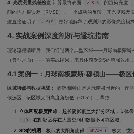
4. 光度测量残差检查
计算最终表面
的渲染亮度
z_SfS
间的均方根误差（RMSE）。一个成功的反演，其光度残差
这直接证明了
更好地解释了观测到的影像亮度模
z_SfS
4. 实战案例深度剖析与避坑指南
理论流程清晰后，我们通过两个典型区域——月球南极蒙斯
（典型月面）——的实战结果，来具体感受SfS的增强效果
4.1 案例一：月球南极蒙斯·穆顿山——极
区域特点与数据挑战
： 蒙斯·穆顿山是月球南极附近的一座
候选区。该区域太阳高度角极低（<1.5°），导致：
立体匹配极度困难
：超长阴影覆盖大部分区域，立体像
在阴影区存在大量空洞和数据不可靠区域。
z0
SfS的机遇
：极低的太阳角使得
极大，微地
∂R/∂θ_i