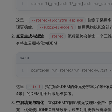
1
stereo I1_proj.cub I2_proj.cub run_stere
这里，
指定了采用多
--stereo-algorithm asp_mgm
现更稳健。
使用抛物线拟合进
--subpixel-mode 9
点云生成与滤波
：
流程最终会输出一个三维点
stereo
令将点云栅格化为DEM：
BASH
1
point2dem run_stereo/run_stereo-PC.tif -
这里
指定输出DEM的像元分辨率为1米/像
--tr 1
4米）的DEM用于后续配准参考。
空洞填充与精化
：立体DEM在阴影或无纹理区会产生
充：优先使用OHRC自身数据，缺失处用更低分辨率但覆