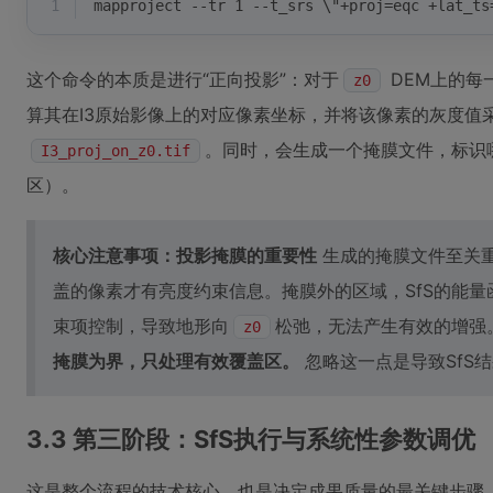
1
mapproject --tr 1 --t_srs \"+proj=eqc +lat_ts
这个命令的本质是进行“正向投影”：对于
DEM上的每一
z0
算其在I3原始影像上的对应像素坐标，并将该像素的灰度值
。同时，会生成一个掩膜文件，标识
I3_proj_on_z0.tif
区）。
核心注意事项：投影掩膜的重要性
生成的掩膜文件至关重
盖的像素才有亮度约束信息。掩膜外的区域，SfS的能量
束项控制，导致地形向
松弛，无法产生有效的增强
z0
掩膜为界，只处理有效覆盖区。
忽略这一点是导致SfS
3.3 第三阶段：SfS执行与系统性参数调优
这是整个流程的技术核心，也是决定成果质量的最关键步骤。A