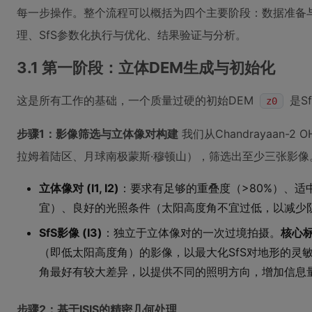
每一步操作。整个流程可以概括为四个主要阶段：数据准备
理、SfS参数化执行与优化、结果验证与分析。
3.1 第一阶段：立体DEM生成与初始化
这是所有工作的基础，一个质量过硬的初始DEM
是S
z0
步骤1：影像筛选与立体像对构建
我们从Chandrayaan
拉姆着陆区、月球南极蒙斯·穆顿山），筛选出至少三张影像
立体像对 (I1, I2)
：要求有足够的重叠度（>80%）、适中的
宜）、良好的光照条件（太阳高度角不宜过低，以减少
SfS影像 (I3)
：独立于立体像对的一次过境拍摄。
核心
（即低太阳高度角）的影像，以最大化SfS对地形的灵
角最好有较大差异，以提供不同的照明方向，增加信息
步骤2：基于ISIS的精密几何处理