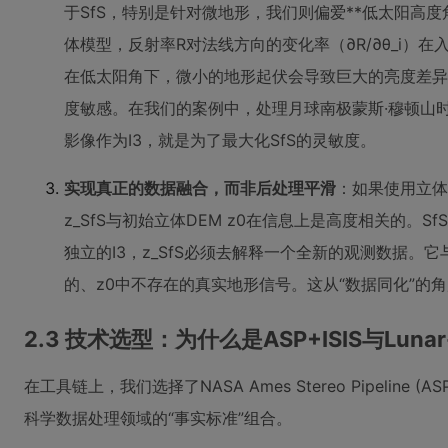
于SfS，特别是针对微地形，我们则偏爱**低太阳高
体模型，反射率R对法线方向的变化率（∂R/∂θ_i）
在低太阳角下，微小的地形起伏会导致巨大的亮度差异，
度敏感。在我们的案例中，处理月球南极蒙斯·穆顿山时
影像作为I3，就是为了最大化SfS的灵敏度。
实现真正的数据融合，而非后处理平滑
：如果使用立体
z_SfS与初始立体DEM z0在信息上是高度相关的。
独立的I3，z_SfS必须去解释一个全新的观测数据。
的、z0中不存在的真实地形信号。这从“数据同化”的
2.3 技术选型：为什么是ASP+ISIS与Lunar
在工具链上，我们选择了NASA Ames Stereo Pipeline (
科学数据处理领域的“事实标准”组合。