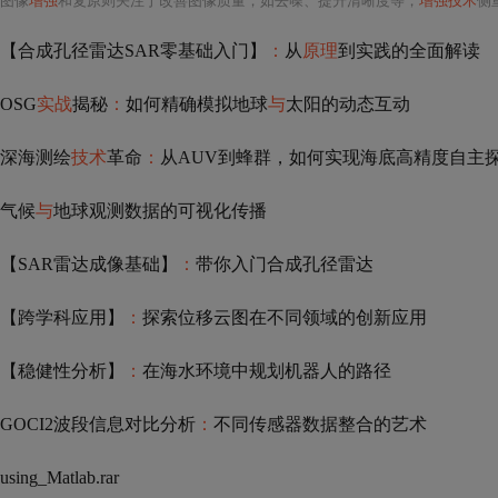
图像
增强
和复原则关注于改善图像质量，如去噪、提升清晰度等，
增强技术
侧
【合成孔径雷达SAR零基础入门】
：
从
原理
到实践的全面解读
OSG
实战
揭秘
：
如何精确模拟地球
与
太阳的动态互动
深海测绘
技术
革命
：
从AUV到蜂群，如何实现海底高精度自主
气候
与
地球观测数据的可视化传播
【SAR雷达成像基础】
：
带你入门合成孔径雷达
【跨学科应用】
：
探索位移云图在不同领域的创新应用
【稳健性分析】
：
在海水环境中规划机器人的路径
GOCI2波段信息对比分析
：
不同传感器数据整合的艺术
using_Matlab.rar