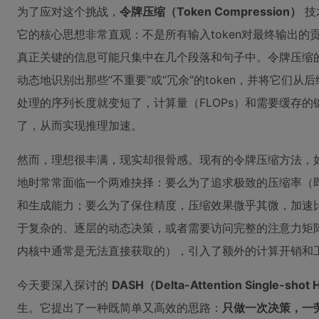
为了应对这个挑战，
令牌压缩（Token Compression）
技
它的核心思想非常直观：不是所有输入token对最终输出
真正关键的信息可能只集中在几个段落和句子中。令牌压缩
动态地识别出那些“不重要”或“冗余”的token，并将它们
处理的序列长度就变短了，计算量（FLOPs）和需要缓存的键
了，从而实现推理加速。
然而，理想很丰满，现实却很骨感。现有的令牌压缩方法，如Fas
地时常常面临一个两难抉择：要么为了追求极致的压缩率（即
和生成能力；要么为了保住精度，压缩效果微乎其微，加速
于复杂的、逐层的动态决策，或者需要访问完整的注意力矩阵（这在
内核中通常是无法直接获取的），引入了额外的计算开销和
今天要深入探讨的
DASH（Delta-Attention Single-shot 
生。它提出了一种既简单又高效的思路：
只做一次决策，一