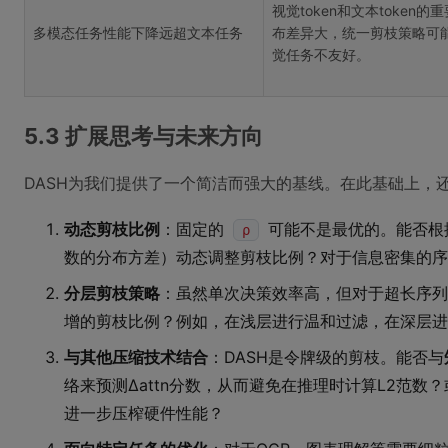
视觉token和文本token的
多模态任务性能下降远超文本任务
布差异大，统一剪枝策略可
觉任务不友好。
5.3 扩展思考与未来方向
DASH为我们提供了一个简洁而强大的基线。在此基础上，
动态剪枝比例
：固定的
可能不是最优的。能否根据
ρ
数的分布方差）动态调整剪枝比例？对于信息密集的序
分层剪枝策略
：虽然单次决策效率高，但对于超长序列
增的剪枝比例？例如，在浅层进行温和过滤，在深层进
与其他压缩技术结合
：DASH是令牌级的剪枝。能否与
络来预测Δattn分数，从而避免在推理时计算L2范数
进一步压榨硬件性能？