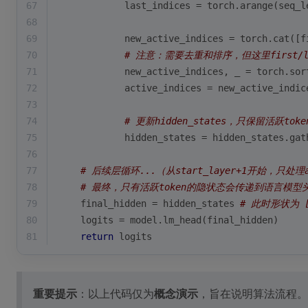
67
            last_indices = torch.arange(seq_l
68
69
            new_active_indices = torch.cat([f
70
# 注意：需要去重和排序，但这里first/
71
            new_active_indices, _ = torch.sor
72
            active_indices = new_active_indic
73
74
# 更新hidden_states，只保留活跃to
75
            hidden_states = hidden_states.gat
76
77
# 后续层循环...（从start_layer+1开始，只处理act
78
# 最终，只有活跃token的隐状态会传递到语言模型头
79
    final_hidden = hidden_states 
# 此时形状为 [B
80
    logits = model.lm_head(final_hidden)
81
return
 logits
重要提示
：以上代码仅为
概念演示
，旨在说明算法流程。