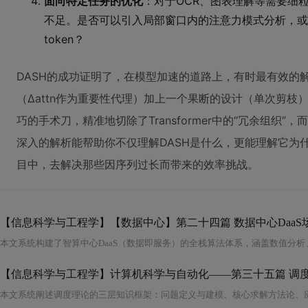
面向特定任务的优化
：对于OCR、图表理解等需要细粒
不足。是否可以引入局部窗口内的注意力模式分析，或
token？
DASH的成功证明了，在模型加速的道路上，有时最有效的
（Δattn作为重要性代理）加上一个果断的设计（单次剪
巧的手术刀，精准地切除了Transformer中的“冗余组织”
深入的解析能帮助你不仅理解DASH是什么，更能理解它为
目中，去解决那些因序列过长而带来的效率挑战。
【信息科学与工程学】【数据中心】第二十四篇 数据中心DaaS
本文系统阐述调度理论的三层知识框架
：
问题定义与建模、核心求解方法论、应用前沿；重点解析主动I/O设备任务设计六原则及并发单元识别；全面梳理覆盖基础至前沿的资源调度算法谱系，包括存储、网络（含5G/6G、MAC/路由/传输层）、