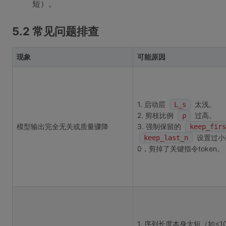
短）。
5.2 常见问题排查
现象
可能原因
1. 启动层
太浅。
L_s
2. 剪枝比例
过高。
ρ
模型输出完全无关或质量骤降
3. 强制保留的
keep_firs
设置过小
keep_last_n
0，剪掉了关键指令token。
1. 序列长度本身太短（如<10