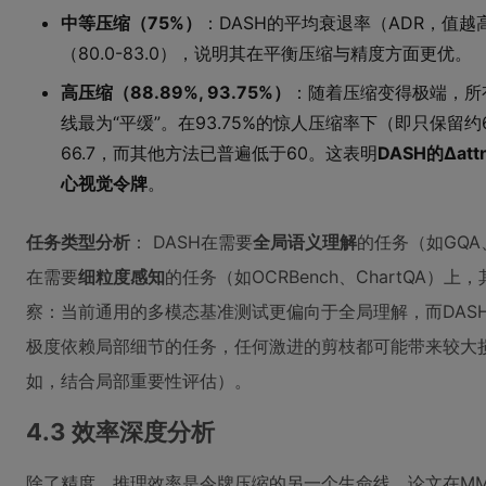
中等压缩（75%）
：DASH的平均衰退率（ADR，值越
（80.0-83.0），说明其在平衡压缩与精度方面更优。
高压缩（88.89%, 93.75%）
：随着压缩变得极端，所
线最为“平缓”。在93.75%的惊人压缩率下（即只保留约6
66.7，而其他方法已普遍低于60。这表明
DASH的Δa
心视觉令牌
。
任务类型分析
： DASH在需要
全局语义理解
的任务（如GQA
在需要
细粒度感知
的任务（如OCRBench、ChartQA
察：当前通用的多模态基准测试更偏向于全局理解，而DAS
极度依赖局部细节的任务，任何激进的剪枝都可能带来较大
如，结合局部重要性评估）。
4.3 效率深度分析
除了精度，推理效率是令牌压缩的另一个生命线。论文在MMB