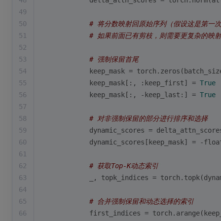
48
            delta_attn_scores = torch.norm(at
49
50
# 将分数映射回原始序列（假设这是第一次剪枝，a
51
# 如果前面已有剪枝，则需要更复杂的映射
52
53
# 强制保留首尾
54
            keep_mask = torch.zeros(batch_siz
55
            keep_mask[:, :keep_first] = 
True
56
            keep_mask[:, -keep_last:] = 
True
57
58
# 对非强制保留的部分进行排序和选择
59
            dynamic_scores = delta_attn_score
60
            dynamic_scores[keep_mask] = -
floa
61
62
# 获取Top-K动态索引
63
            _, topk_indices = torch.topk(dyna
64
65
# 合并强制保留和动态选择的索引
66
            first_indices = torch.arange(keep