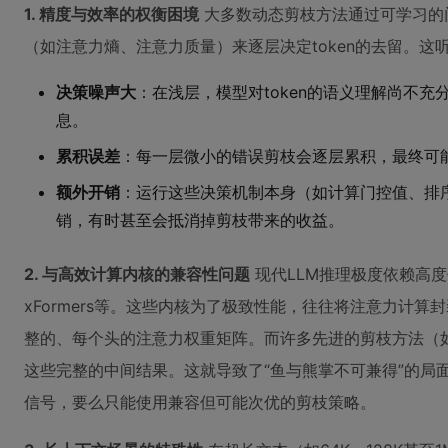
1. 精度与效率的权衡困境
大多数动态剪枝方法通过可学习的
（如注意力熵、注意力质量）来逐层决定token的去留。这
决策噪声大
：在浅层，模型对token的语义理解尚不充
息。
累积误差
：每一层微小的错误剪枝会逐层累积，最终可能
额外开销
：运行这些决策机制本身（如计算门控值、排
销，有时甚至会抵消掉剪枝带来的收益。
2. 与高效计算内核的兼容性问题
现代LLM推理极度依赖高度优化
xFormers等。这些内核为了极致性能，往往将注意力计
整的、每个头的注意力权重矩阵。而许多先进的剪枝方法（
这些完整的中间结果。这就导致了“鱼与熊掌不可兼得”的局
信号，要么只能使用兼容但可能次优的剪枝策略。