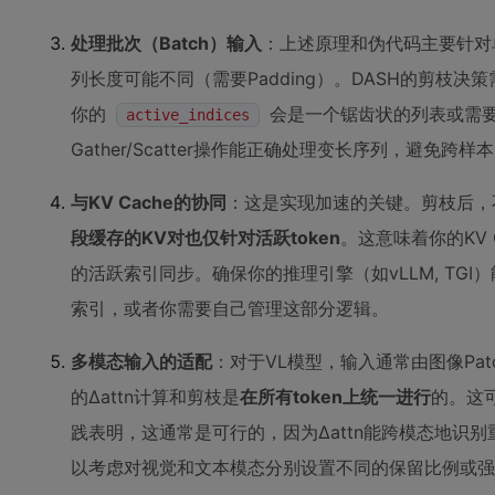
处理批次（Batch）输入
：上述原理和伪代码主要针对
列长度可能不同（需要Padding）。DASH的剪枝决策
你的
会是一个锯齿状的列表或需
active_indices
Gather/Scatter操作能正确处理变长序列，避免跨
与KV Cache的协同
：这是实现加速的关键。剪枝后，
段缓存的KV对也仅针对活跃token
。这意味着你的KV
的活跃索引同步。确保你的推理引擎（如vLLM, TGI）
索引，或者你需要自己管理这部分逻辑。
多模态输入的适配
：对于VL模型，输入通常由图像Patch
的Δattn计算和剪枝是
在所有token上统一进行
的。这可
践表明，这通常是可行的，因为Δattn能跨模态地识
以考虑对视觉和文本模态分别设置不同的保留比例或强制