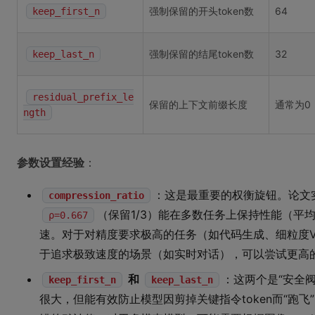
强制保留的开头token数
64
keep_first_n
强制保留的结尾token数
32
keep_last_n
residual_prefix_le
保留的上下文前缀长度
通常为0
ngth
参数设置经验
：
：这是最重要的权衡旋钮。论文实验
compression_ratio
（保留1/3）能在多数任务上保持性能（平均
ρ=0.667
速。对于对精度要求极高的任务（如代码生成、细粒度V
于追求极致速度的场景（如实时对话），可以尝试更高
和
：这两个是“安全阀
keep_first_n
keep_last_n
很大，但能有效防止模型因剪掉关键指令token而“跑飞