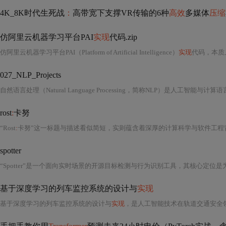
4K_8K时代生死战
：
高带宽下支撑VR传输的6种
高效
多媒体
压缩
仿阿里云机器学习平台PAI
实现
代码.zip
仿阿里云机器学习平台PAI（Platform of Artificial Intelligence）
实现
代码，本质上是一个面向工业级机器
027_NLP_Projects
rost
:
卡努
“Rost
:
卡努”这一标题与描述看似简短，实则蕴含着深厚的计算科学与软件工程背景，尤其指向一个以模式识别、数据处理与信息提取为核心目标的开源算法项目。从标签“rost, 卡努, 算法, 代码分析, 主分支, 项目, 数据处理, 信息提取, 模式识别, 计算模型”可系统推断，“Rost”极可能是项目
spotter
基于深度学习的列车监控系统的设计与
实现
基于深度学习的列车监控系统的设计与
实现
，是人工智能技术在轨道交通安全领域落地应用的重要范例，其核心在于将前沿的计算机视觉算法、深度神经网络建模能力与铁路运营的实际需求深度融合，构建具备高鲁棒性、低延迟、强泛化能力的智能感知平台。该系统并非传统视频监控的简单升级，而是以