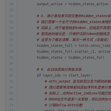
30
        output_active = hidden_states_active 
31
32
# 3. 将计算结果写回完整的hidden_stat
33
# 我们需要一个全尺寸的hidden_states来
34
# 实际上，对于被剪枝的token，后续层不再
35
# 更高效的做法是：只维护活跃token的隐状态，并更
36
# 这里为了概念清晰，展示一种方式（非最优）
37
        hidden_states_full = torch.zeros_like
38
        hidden_states_full.scatter_(
1
, active
39
        hidden_states = hidden_states_full
40
41
# 4. 在启动层执行剪枝决策
42
if
 layer_idx == start_layer:
43
# attn_output 是当前层注意力模块的输出，
44
# 我们需要将其映射回原始序列长度来计算所
45
# 实际上，此时active_indices
46
# DASH论文中是第一次剪枝，所以此时acti
47
# 计算Delta-Attn分数