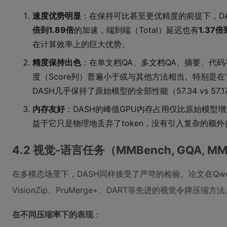
速度优势明显
：在保持可比甚至更优精度的前提下，DAS
倍到1.89倍
的加速，端到端（Total）延迟也有
1.37倍
在计算效率上的巨大优势。
精度保持出色
：在单文档QA、多文档QA、摘要、代码
度（Score列）普遍小于或与其他方法相当。特别是在“合成任
DASH几乎保持了原始模型的全部性能（57.34 vs 5
内存友好
：DASH的峰值GPU内存占用仅比原始模型增加2-4
益于它只是物理地丢弃了token，没有引入复杂的额
4.2 视觉-语言任务（MMBench, GQA, M
在多模态场景下，DASH同样接受了严苛的检验。论文在Qwen2
VisionZip、PruMerge+、DART等先进的视觉令牌压缩方
在不同压缩率下的表现
：