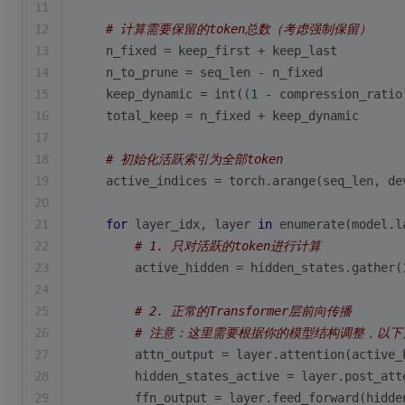
11
12
# 计算需要保留的token总数（考虑强制保留）
13
    n_fixed = keep_first + keep_last
14
    n_to_prune = seq_len - n_fixed
15
    keep_dynamic = 
int
((
1
 - compression_ratio
16
    total_keep = n_fixed + keep_dynamic
17
18
# 初始化活跃索引为全部token
19
    active_indices = torch.arange(seq_len, de
20
21
for
 layer_idx, layer 
in
enumerate
(model.l
22
# 1. 只对活跃的token进行计算
23
        active_hidden = hidden_states.gather(
24
25
# 2. 正常的Transformer层前向传播
26
# 注意：这里需要根据你的模型结构调整，以下
27
        attn_output = layer.attention(active_
28
        hidden_states_active = layer.post_att
29
        ffn_output = layer.feed_forward(hidde