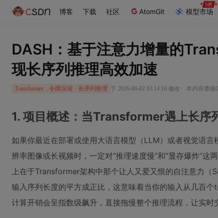
博客
下载
社区
AtomGit
模型市场
DASH：基于注意力增量的Tran
现长序列推理高效加速
·
于 2026-06-02 03:14:10 修改
本内容遵循CC
Transformer
令牌压缩
长序列推理
1. 项目概述：当Transformer遇上
如果你最近在部署或使用大语言模型（LLM）或者视觉语言
辨率图像或长视频时，一定对“推理速度慢”和“显存爆炸”
上在于Transformer架构中那个让人又爱又恨的自注意力（Sel
输入序列长度的平方成正比，这意味着当你的输入从几百个t
计算开销会呈指数级飙升，直接拖慢整个推理流程，让实时