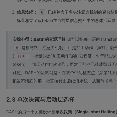
信息浓缩
：
已经包含了多头注意力机制的聚合结
U
标量总结了该token在当前层信息交互中的总体活跃
实操心得：Δattn的直观理解
你可以把每一层的Transf
是原材料，注意力机制
是加工动作（捶打、融
H
U
(
) 衡量的是“加工动作”的剧烈程度。对于那些
||U||
token），加工动作自然猛烈；而对于那些已经成型或
跳过。DASH的策略就是：在某个中间检查点（如第11层
把最不活跃的那一批直接移出后续流水线，从而节省整个
2.3 单次决策与启动层选择
DASH的另一个关键设计是
单次决策（Single-shot Haltin