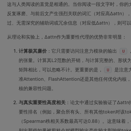
这与人类阅读的直觉是相通的。当你阅读一段文字时，你的
反复琢磨、与前后文产生强烈关联的词汇（对应高Δattn
过、无需深究的辅助词或冗余信息（对应低Δattn），则可
从理论和实验上，Δattn作为重要性代理的优势非常明显：
计算极其廉价
：它只需要访问注意力模块的输出
U
的张量。计算其L2范数的开销，与计算完整的、形状
矩阵相比，可以忽略不计。更重要的是，
是注意
U
准Attention、FlashAttention还是其他任
核的兼容性问题。
与真实重要性高度相关
：论文中通过实验验证了Δatt
要性排名（例如，聚合所有头、所有其他token对该t
（Spearman秩相关系数最高可达0.88）。这意
别出那些如果被剪枝会对模型输出产生较大影响的toke