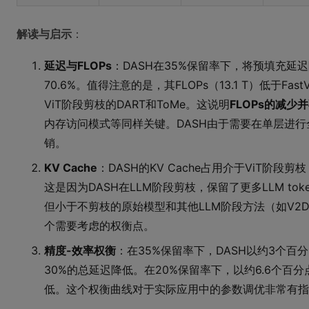
解读与启示
：
延迟与FLOPs
：DASH在35%保留率下，将预填充延迟
70.6%。值得注意的是，其FLOPs（13.1 T）低于Fa
ViT阶段剪枝的DART和ToMe。这说明
FLOPs的减
内存访问模式等同样关键。DASH由于需要在单层进
销。
KV Cache
：DASH的KV Cache占用介于ViT阶
这是因为DASH在LLM阶段剪枝，保留了更多LLM toke
但小于不剪枝的原始模型和其他LLM阶段方法（如V2
个需要考虑的权衡点。
精度-效率权衡
：在35%保留率下，DASH以约3个百分点
30%的总延迟降低。在20%保留率下，以约6.6个百
低。这个权衡曲线对于实际应用中的参数调优非常有指