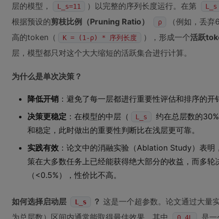
层的模型，
）以完整的序列长度运行。在第
L_s=11
L_s
根据预设的
剪枝比例（Pruning Ratio）
（例如，丢弃66
ρ
高的token（
），形成一个
活跃to
K = (1-ρ) * 序列长度
层，模型都只对这个大大缩短的活跃集合进行计算。
为什么是单次决策？
降低开销
：避免了每一层都进行重要性评估和排序的开
决策更稳定
：在模型的中层（
约在总层数的30%
L_s
和稳定，此时做出的重要性判断比在浅层更可靠。
实践有效
：论文中的消融实验（Ablation Study）表
策在大多数任务上已经能获得绝大部分的收益，而多轮
（<0.5%），性价比不高。
如何选择启动层
？
这是一个超参数。论文通过大量
L_s
为总层数）区间内通常能取得最佳效果，其中
是一
0.4L