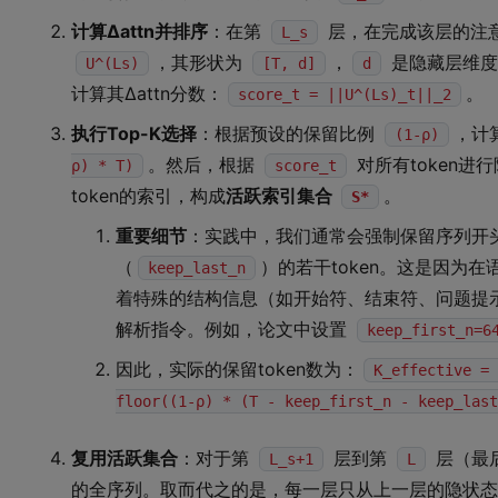
计算Δattn并排序
：在第
层，在完成该层的注
L_s
，其形状为
，
是隐藏层维度
U^(Ls)
[T, d]
d
计算其Δattn分数：
。
score_t = ||U^(Ls)_t||_2
执行Top-K选择
：根据预设的保留比例
，计
(1-ρ)
。然后，根据
对所有token
ρ) * T)
score_t
token的索引，构成
活跃索引集合
。
S*
重要细节
：实践中，我们通常会强制保留序列开
（
）的若干token。这是因为在
keep_last_n
着特殊的结构信息（如开始符、结束符、问题提
解析指令。例如，论文中设置
keep_first_n=6
因此，实际的保留token数为：
K_effective = 
floor((1-ρ) * (T - keep_first_n - keep_last
复用活跃集合
：对于第
层到第
层（最
L_s+1
L
的全序列。取而代之的是，每一层只从上一层的隐状