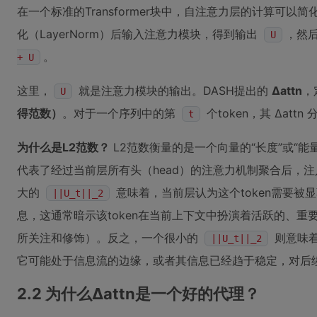
在一个标准的Transformer块中，自注意力层的计算可以
化（LayerNorm）后输入注意力模块，得到输出
，然
U
。
+ U
这里，
就是注意力模块的输出。DASH提出的
Δattn
，
U
得范数）
。对于一个序列中的第
个token，其 Δatt
t
为什么是L2范数？
L2范数衡量的是一个向量的“长度”或“能
代表了经过当前层所有头（head）的注意力机制聚合后，注
大的
意味着，当前层认为这个token需要被显
||U_t||_2
息，这通常暗示该token在当前上下文中扮演着活跃的、
所关注和修饰）。反之，一个很小的
则意味着
||U_t||_2
它可能处于信息流的边缘，或者其信息已经趋于稳定，对后
2.2 为什么Δattn是一个好的代理？