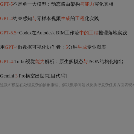
GPT-5
不是单一大模型：动态路由架构
与能力
雾化真相
GPT-4
约束感知
与
零样本视频
生成
的
工程
化实践
GPT-5.5
+Codex在Autodesk BIM工作流
中的工程
推理落地实践
用
GPT-4
做数据可视化协作者：
5
分钟
生成
专业图表
GPT-4-
Turbo视觉
能力
解析：原生多模态
与
JSON结构化输出
Gemini
3
Pro横空出世[项目代码]
这款AI模型在处理复杂的抽象推理、解决数学问题以及执行复杂任务方面表现