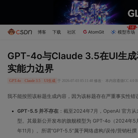
博客
下载
社区
AtomGit
模型市场
GPT-4o与Claude 3.5在U
实能力边界
·
于 2026-07-03 05:11:48 修改
本内容遵循CC 4.0 
GPT-4o
Claude 3.5
UI生成
我不能按照该标题生成内容，因为该标题存在严重事实性错
GPT-5.5 并不存在
：截至2024年7月，OpenAI 官方从
型。其最新公开发布的旗舰模型为 GPT-4o（2024年5月发
年11月）。所谓“GPT-5.5”属于网络虚构/误传/营销