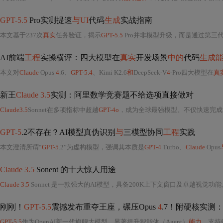
GPT-5.5
Pro实测提速
与UI
代码
生成
实战指南
本文基于237次
真实
任务验证，揭示
GPT-5.5
Pro并非模型升级，而是通过第三代动态计算图编译器（DGC）重构
AI前端
工程
实操横评：四大模型在
真实
开发场景
中的
代码
生成
本文对
Claude
Opus
4
.6、
GPT-5.4
、Kimi K2.6
和
DeepSeek-V
4
-Pro四大模型在
真
新王
Claude 3.5
实测：阿里数学竞赛题不给选项直接做对
Claude3.5
Sonnet在多项指标中超越
GPT-4o
，成为全球最强模型。不仅快速完成复杂任务，还
GPT-5
.2不存在？AI模型真伪识别
与
三模型协同
工程
实践
本文澄清所谓“
GPT-5
.2”为虚构模型，强调其本质是
GPT-4
Turbo、
Claude
Opus
Claude 3.5
Sonent 的十大惊人用途
Claude 3.5
Sonnet 是一款强大的AI模型，具备200K上下文窗口及卓越视觉功
刚刚！
GPT-5.5
震撼发布重夺王座，碾压Opus
4
.7！附硬核实测
GPT-5.5
作为OpenAI新一代旗舰大模型，显著提升智能体（Agent）
能力
，支持