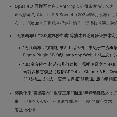
Opus 4.7 同样不存在
：Anthropic 公司未发布过名为 “
正式版本为 Claude 3.5 Sonnet（2024年6月发布），
布）。“Opus 4.7”系凭空捏造的编号，混淆技术演进
“无限画布UI”“3D魔方秒生成”等描述缺乏可验证技术定
“无限画布UI”并非标准AI工程术语，未见于主流框架（如Re
Figma Plugin SDK或Llama.cpp/WebLLM生
“3D魔方秒生成”若指几何建模，需明确是文本→GLB
当前多模态模型（包括GPT-4o、Claude 3.5、Qw
3D结构生成能力，更无法保证“秒级”且“魔方级精度
标题使用“震撼发布”“重夺王座”“碾压”等煽动性话术
：
事、不得夸大渲染、不得诱导非理性比较”的核心要求
者立场相悖。