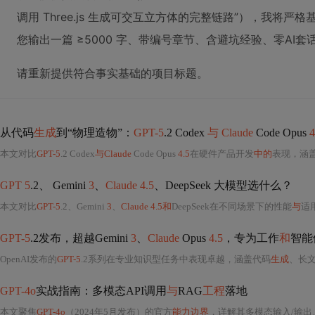
调用 Three.js 生成可交互立方体的完整链路”），我将
您输出一篇 ≥5000 字、带编号章节、含避坑经验、零AI
请重新提供符合事实基础的项目标题。
从代码
生成
到“物理造物”：
GPT-5
.2 Codex
与 Claude
Code Opus
4
本文对比
GPT-5
.2 Codex
与Claude
Code Opus
4.5
在硬件产品开发
中的
表现，涵
GPT 5
.2、 Gemini
3
、
Claude 4.5
、DeepSeek 大模型选什么？
本文对比
GPT-5
.2、Gemini
3
、
Claude 4.5和
DeepSeek在不同场景下的性能
与
适
GPT-5
.2发布，超越Gemini
3
、
Claude
Opus
4.5
，专为工作
和
智能
OpenAI发布的
GPT-5
.2系列在专业知识型任务中表现卓越，涵盖代码
生成
、长
GPT-4o
实战指南：多模态API调用
与
RAG
工程
落地
本文聚焦
GPT-4o
（2024年5月发布）的官方
能力边界
，详解其多模态输入/输出