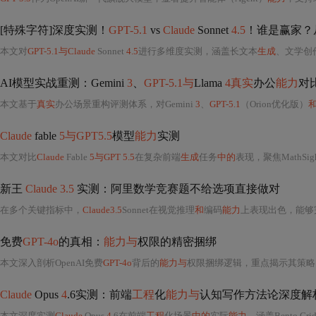
[特殊字符]深度实测！
GPT-5.1
vs
Claude
Sonnet
4.5
！谁是赢家？
本文对
GPT-5.1与Claude
Sonnet
4.5
进行多维度实测，涵盖长文本
生成
、文学创作、前
AI模型实战重测：Gemini
3
、
GPT-5.1与
Llama
4真实
办公
能力
对
本文基于
真实
办公场景重构评测体系，对Gemini
3
、
GPT-5.1
（Orion优化版）
Claude
fable
5与GPT5.5
模型
能力
实测
本文对比
Claude
Fable
5与GPT 5.5
在复杂前端
生成
任务
中的
表现，聚焦MathSight OS单页落地页的
新王
Claude 3.5
实测：阿里数学竞赛题不给选项直接做对
在多个关键指标中，
Claude3.5
Sonnet在视觉推理
和
编码
能力
上表现出色，能够完
免费
GPT-4o
的真相：
能力与
权限的精密捆绑
本文深入剖析OpenAI免费
GPT-4o
背后的
能力与
权限捆绑逻辑，重点揭示其策略网关、限频机制及多维限制（如图像上传
Claude
Opus
4
.6实测：前端
工程
化
能力与
认知写作方法论深度解
本文深度实测
Claude
Opus
4
.6在前端
工程
化场景
中的
实际
能力
，涵盖Bento Gr