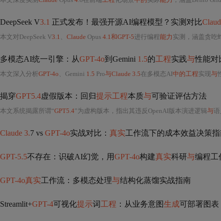
DeepSeek V
3.1
正式发布！最强开源AI编程模型？实测对比
Claud
本文对DeepSeek V
3.1
、
Claude
Opus
4.1和GPT-5
进行编程
能力
实测，涵盖贪吃蛇、打砖
多模态AI统一引擎：从
GPT-4o
到Gemini
1.5
的
工程
实践
与
性能对
本文深入分析
GPT-4o
、Gemini
1.5
Pro
与Claude 3.5
在多模态AI
中的工程
实现
与
性
揭穿
GPT5.4
虚假版本：回归
提示工程
本质
与
可验证评估方法
本文系统揭露所谓“
GPT5.4
”为虚构版本，指出其违反OpenAI版本演进逻辑
与
语
Claude 3.
7 vs
GPT-4o
实战对比：
真实
工作流下的成本效益决策指
GPT-5.5
不存在：识破AI幻觉，用
GPT-4o
构建
真实
科研
与
编程工
GPT-4o真实
工作流：多模态处理
与
结构化蒸馏实战指南
Streamlit+
GPT-4
可视化
提示
词
工程
：从业务意图
生成
可部署图表