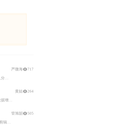
严微海
717
字幕
生成
与
智能
语义裁剪。适用于教育、媒体访谈和企业培训等场
黄姑
264
叙事结构
生成
机制（含剧本BERT+BiLSTM
解析
、DTW镜
管旭韶
505
化裁剪建议。