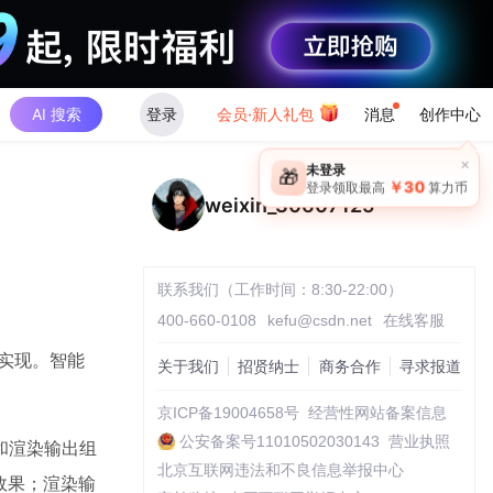
AI 搜索
登录
会员·新人礼包
消息
创作中心
×
未登录
🎁
￥30
登录领取最高
算力币
weixin_30607125
联系我们（工作时间：8:30-22:00）
400-660-0108
kefu@csdn.net
在线客服
动实现。智能
关于我们
招贤纳士
商务合作
寻求报道
。
京ICP备19004658号
经营性网站备案信息
公安备案号11010502030143
营业执照
和渲染输出组
北京互联网违法和不良信息举报中心
效果；渲染输