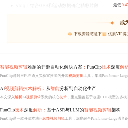
vlog：结合GPS和运动数据确定精彩片段
最低
0.
成
下载资源随意下
优质VIP
智能视频剪辑
难题的开源自动化解决方案
：
FunClip
技术
深度
解
FunClip是阿里巴巴通义实验室推出的开源
视频剪辑
工具，集成Paraformer-L
AI
视频剪辑技术解析：
从
智能
分析到自动化生产
本文深入
解析
AI
视频剪辑
系统的核心
技术
，重点涵盖基于改进CLIP模型的多模
FunClip
技术
深度
解析：
基于ASR与LLM的
智能视频剪辑
架构
FunClip是一款开源本地化
智能视频剪辑
工具，深度融合Paraformer-Large语音识别模型与大语言模型（LLM），实现端到端语音识别、说话人