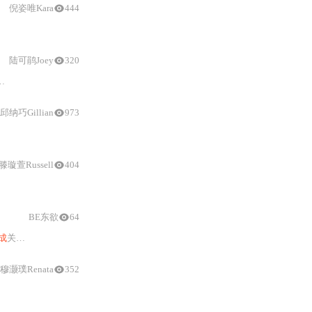
倪姿唯Kara
444
生成
与批
陆可鹃Joey
320
邱纳巧Gillian
973
滕璇萱Russell
404
BE东欲
64
成
关键帧参数、动画配置及音画同步方案，并输出可编辑的
预处理
AE工程包
穆灏璞Renata
352
技术
栈基于FunASR，支持热词定制、毫秒级时间戳、多说话人区分及大语言模