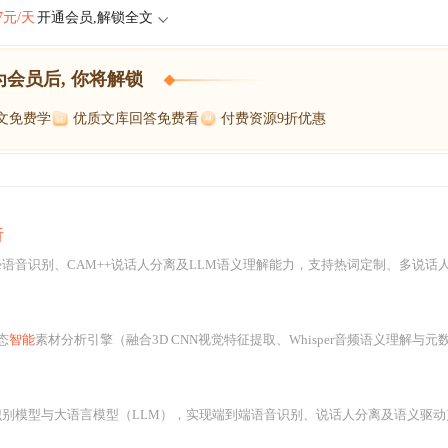
47元/天
开通会员,解锁全文
为会员后, 你将解锁
博文免费学
优质文库回答免费看
付费资源9折优惠
析
arge语音识别、CAM++说话人分离及LLM语义理解能力，支持热词定制、多说话人分段剪辑、SRT
态
智能
素材分析引擎（融合3D CNN视觉特征提取、Whisper音频语义理解与元数据增强）以及动态
分离及语义驱动剪辑。其架构采用模块化分层设计，支持多语言、热词定制、并发处理与流式内存管理，在中文视频上达95.2%字准确率，时间戳误差<100ms。LLM剪辑模块通过prompt工程兼容GPT/Qwen等API，输出结构