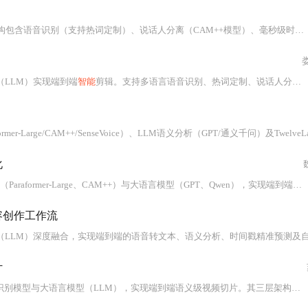
说话人分离（CAM++模型）、毫秒级时间戳预测（CTC对齐）、模块化分层设计（Gradio前端/FFmpeg剪辑/LLM分析层）及多模型集成策略。系统通过Prompt工程优化实现AI内容重要性评估、语义连贯剪辑与多片段推荐，已在教育、会议、媒体场景落地应用。
娄
（LLM）实现端到端
智能
剪辑。支持多语言语音识别、热词定制、说话人分离及上下文感知的精彩片段自动提取。提供Gradio本地界面、命令行批量处理和API集成能力，适用于会议纪要
arge/CAM++/SenseVoice）、LLM语义分析（GPT/通义千问）及TwelveLabs Pegasus多模态视
化
mer-Large、CAM++）与大语言模型（GPT、Qwen），实现端到端视频语音识别、说话人分离、语义驱动剪辑及字幕
内容创作工作流
融合，实现端到端的语音转文本、语义分析、时间戳精准预测及自动剪辑。它支持热词定制、多说话人区分、SRT/硬
计
，实现端到端语义级视频切片。其三层架构涵盖语音识别（支持热词定制与说话人分离）、语义理解（通过提示词工程将SRT转化为剪辑指令）及视频处理（Gradio+MoviePy）。关键