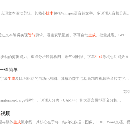
）实现文本驱动剪辑。其核心
技术
包括Whisper语音转文字、多说话人音频分离、LLM语义理解及moviepy视频合成。支持3步精准切片、LLM
通过文本编辑实现
智能
剪辑。涵盖安装配置、字幕自动
生成
、批量处理、GPU加速、Docker部署及四大应用场景（自媒体、在线课程、会议记录、播客）。强调零
言指令驱动的剪辑能力。重点分析静音检测、语气词删除、字幕
生成
等核心功能效果，揭示其在中文口播视频处理中的实
一样简单
字幕
生成
及LLM驱动的自动化剪辑。其核心能力包括高精度视频语音转文字、说话人分离、热词定制、多模型API集成（如GPT-3.5/4），并提供快速/精准/批量三种工作模式。所有处理在本地完成，保障数据隐私，适用于教育、短视频、会议记录等场景。
苏钥
+）和大语言模型语义分析能力，支持热词优化、自动关键片段推荐与一键剪辑。适用于教育知识点提取、会议发言分离、自媒体热点剪辑等场景，实测效率提升10倍，中文语音识别字准确率达96.7%，说话人识别准确率超90%。
成
视频
理与媒体
生成
流水线，其核心在于将非结构化数据（图像、PDF、Word文档、视频）通过Python生态中一系列成熟且高效的开源