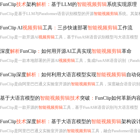
FunClip
技术
架构
解析：
基于LLM的
智能视频剪辑
系统实现原理
FunClip是基于LLM与Paraformer语音识别模型的开源
智能视频剪辑
系统。其架构包含语音识别（支持热词定制）、
FunClip AI
视频剪辑
工具
：
三步快速部署
智能视频剪辑
工作流
FunClip是一款开源AI
视频剪辑
工具，基于FunASR语音识别模型与大语言模型
深度
解析
FunClip
：
如何用开源AI工具实现
智能视频剪辑
革命
FunClip是一款本地部署的开源AI
视频剪辑
工具，集成FunASR语音识别（Paraformer-L
FunClip深度
解析：
如何利用大语言模型实现
智能视频剪辑
自动
FunClip是由阿里巴巴通义实验室开源的
智能视频剪辑
工具，深度融合语音识别（Parafor
基于大语言模型的
智能视频剪辑技术
突破
：
FunClip如何革新
FunClip是一款开源的
智能视频剪辑
工具，基于FunASR语音识别与大语言模型（LLM）深度
FunClip
技术
深度
解析：
基于大语言模型的
智能视频剪辑
架构设
FunClip是阿里巴巴通义实验室开源的
智能视频剪辑
工具，融合Paraformer语音识别模型与大语言模型（LLM）