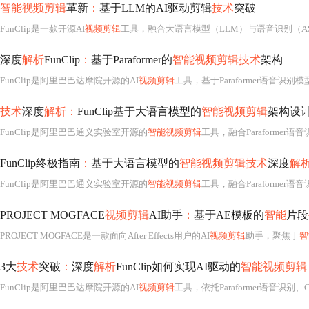
智能视频剪辑
革新
：
基于LLM的AI驱动剪辑
技术
突破
FunClip是一款开源AI
视频剪辑
工具，融合大语言模型（LLM）与语音识别（A
深度
解析
FunClip
：
基于Paraformer的
智能视频剪辑技术
架构
FunClip是阿里巴巴达摩院开源的AI
视频剪辑
工具，基于Paraformer语音识别
技术
深度
解析：
FunClip基于大语言模型的
智能视频剪辑
架构设
FunClip是阿里巴巴通义实验室开源的
智能视频剪辑
工具，融合Paraformer语音识别模型与大语言模型（LLM），实现端到端语音
FunClip终极指南
：
基于大语言模型的
智能视频剪辑技术
深度
解
FunClip是阿里巴巴通义实验室开源的
智能视频剪辑
工具，融合Paraforme
PROJECT MOGFACE
视频剪辑
AI助手
：
基于AE模板的
智能
片段
PROJECT MOGFACE是一款面向After Effects用户的AI
视频剪辑
助手，聚焦于
智
3大
技术
突破
：
深度
解析
FunClip如何实现AI驱动的
智能视频剪辑
FunClip是阿里巴巴达摩院开源的AI
视频剪辑
工具，依托Paraformer语音识别