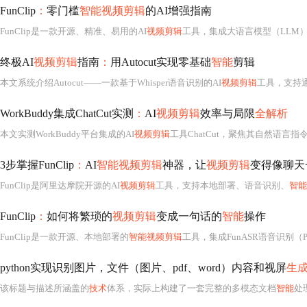
FunClip
：
零门槛
智能视频剪辑
的AI增强指南
FunClip是一款开源、精准、易用的AI
视频剪辑
工具，集成大语言模型（LLM
终极AI
视频剪辑
指南
：
用Autocut实现零基础
智能
剪辑
本文系统介绍Autocut——一款基于Whisper语音识别的AI
视频剪辑
工具，支持
WorkBuddy集成ChatCut实测
：
AI
视频剪辑
效率与局限
全解析
本文实测WorkBuddy平台集成的AI
视频剪辑
工具ChatCut，聚焦其自然语
3步掌握FunClip
：
AI
智能视频剪辑
神器，让
视频剪辑
变得像聊天
FunClip是阿里达摩院开源的AI
视频剪辑
工具，支持本地部署、语音识别、
智能
FunClip
：
如何将繁琐的
视频剪辑
变成一句话的
智能
操作
FunClip是一款开源、本地部署的
智能视频剪辑
工具，集成FunASR语音识别（Paraformer-Large模型）、说话人分离（CAM+
python实现识别图片，文件（图片、pdf、word）内容和视屏
生
该标题与描述所涵盖的
技术
体系，实际上构建了一套完整的多模态文档
智能
处