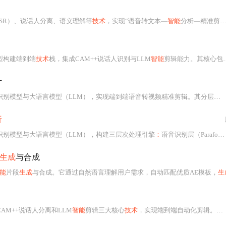
SR）、说话人分离、语义理解等
技术
，实现“语音转文本—
智能
分析—精准剪辑”全自动流程。支持多语言、多人对话场景下的高精度片段提取、字幕
模型构建端到端
技术
栈，集成CAM++说话人识别与LLM
智能
剪辑能力。其核心包括并行注意力机制、多尺度说话人分离、热词定制化、高精度时间戳预测及多语言支持。工程上采用模块化设计，支持模型切换、流式处理、GPU加速与云原生部署，并深度协同FunAudioLLM生态。
计
转视频精准剪辑。其分层架构包含语音识别层（Paraformer-Large/SeACo/CAM++）、语义理解层（支持百炼、OpenAI、gpt4free等LLM调用）和视频处理层（Gradio+MoviePy）。关键
析
r语音识别模型与大语言模型（LLM），构建三层次处理引擎
：
语音识别层（Paraformer-Large/SeACo/CAM++）、语义理解层（支持百炼、OpenAI及gpt4free调用）和视频处理层（Gradio+MoviePy）。支持多说话人分离、热词定制、SRT字幕
生成
与合成
能
片段
生成
与合成。它通过自然语言理解用户需求，自动匹配优质AE模板，
生
、CAM++说话人分离和LLM
智能
剪辑三大核心
技术
，实现端到端自动化剪辑。其