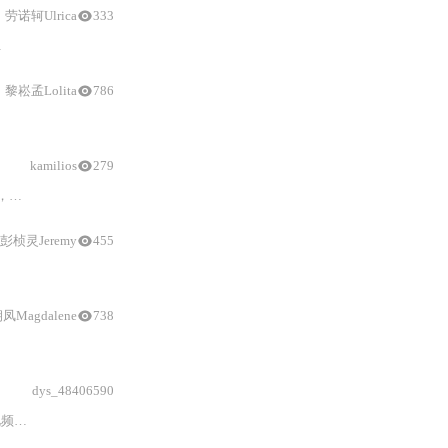
劳诺轲Ulrica
333
智能
推理裁剪、批
黎崧孟Lolita
786
kamilios
279
际表现
：
可完成基础粗剪但存在误删、硬
彭桢灵Jeremy
455
凤Magdalene
738
dys_48406590
库进行
解析
、识别、提取、重组