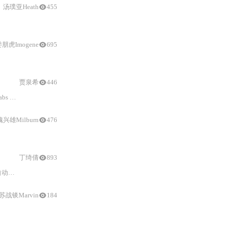
汤璞亚Heath
455
朋虎Imogene
695
贾泉希
446
觉理解
技术
，支持热词定制、说话人分离、多段自由剪辑
魏兴雄Milburn
476
生成
。支持多平台部署、命令行批
丁绮倩
893
字幕
生成
，并提供CLI、A
苏战锬Marvin
184