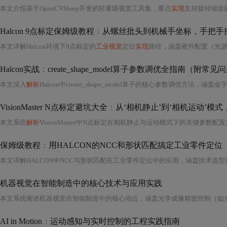
本文介绍基于OpenCVSharp开发的轻量级视觉工具集，重点
实现
支持旋转缩放的模板匹配与亚像素级直线卡尺控
Halcon 9点标定保姆级教程
：
从螺丝批头到机械手坐标，手把手
本文详解Halcon环境下9点标定的
工业视觉
定位
实现
路径，涵盖硬件配置（光源、相机、标定板）、图像预处理（
Halcon实战
：
create_shape_model算子参数调优全指南（附常
本文深入
解析
Halcon中create_shape_model算子的核心参数调优方法，涵盖金字塔层级（NumLevels）、角度范围（AngleStart/Exten
VisionMaster N点标定避坑大全
：
从‘相机静止’到‘相机运动’模
本文系统
解析
VisionMaster中N点标定在相机静止与运动模式下的关键参数配置差异，涵盖环境光稳定性、机械重复性、振动抑制、坐标系耦合补偿、延时
保姆级教程
：
用HALCON的NCC和形状匹配搞定工业零件定
机器视觉在智能制造中的核心技术与应用实践
AI in Motion
：
运动感知与实时控制的工程实践指南