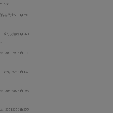
确定性、重复定位
反内卷战士508
291
0
.01
mm
级重复定位
精度实
威哥说编程
560
xin_30907935
111
（如
±0
.9
mm
→
±0
.7
mm
）、实施关键参数（如重叠率15%-20%、第五点误差<
0.
ctzzj06288
437
xin_30480075
195
说明仿射变换算法、旋转中心标定、RMS误差验证、动态维护策略与
精度
优化
xin_33713350
355