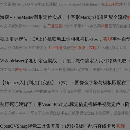
本文聚焦HALCON平台中形状匹配（Shape-Based Matching）在
工业视觉
中的高效应用，涵
海康VisionMaster图形定位实战
：
十字形Mark点精准匹配全流程
本文详解海康VisionMaster在
工业视觉
中对十字形Mark点的高
精度
图形定位全流程，涵
视觉引导定位
：
C#上位机联动工业相机与机器人，
实现
零件自
本文介绍基于C# .NET开发的
工业视觉
引导
定位系统
，
实现
工业相机触发采集、模板匹配定位、
VisionMaster多相机定位实战
：
手把手教你搞定大尺寸物料抓取
本文深入
解析
VisionMaster平台下三种多相机标定方案
：
主相机+机构标定、标
【Opencv入门到项目实战】（六）
：
图像金字塔与模板匹配在
本文深入讲解OpenCV中图像金字塔（高斯金字塔、拉普拉斯金字塔）和模板
别再死记硬背了！用VisionPro九点标定搞定机械手视觉定位（
本文详解VisionPro平台下九点标定技术在机械手视觉定位中的应用，涵盖
OpenCVSharp视觉工具集开发
：
旋转模板匹配与直线卡尺
实现