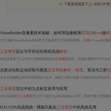
下载资源随意下
优质VIP
VisionBuilder亚像素技术揭秘
：
如何用边缘检测
实现0
.01
mm
级
精
本文详解VisionBuilder如何通过亚像素算法突破像素限制，
实现0
.01
mm
级高
精
工业视觉
定位与字符识别系统实战
解析
本文详述基于LabVIEW与康耐视相机的
工业视觉
系统，
实现
金属部件字符识别（准确率>99
点胶点钻机运动控制与视觉
定位系统解析：精度
、算法与工程
实
本文系统
解析
点胶点钻机的核心技术，涵盖工控机+伺服+总线的控制系统架构、S型速度规划与连续插补算法、基于NCC模板匹配与九
工业视觉
定位中的九点标定原理与应用
本文系统阐述
工业视觉
定位中下相机九点标定的核心原理，聚焦于建立图像像素坐标系与机械坐标系间的映射关系，解决相机外参标定问题。内容涵盖标定
HALCON实战指南
：
模板匹配在
工业视觉
中的高效应用