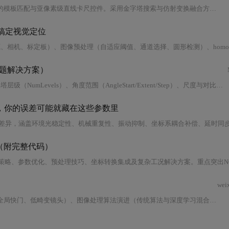
件。采用金字塔搜索与仿射变换融合方案提升匹配鲁棒性，结合WPF MVVM架构设计可交互测量控件；通过L2归一化、多线程并行、SIMD加速及GPU纹理采样优化性能，在PCB定位与金属件测量中达到99.3%成功率与
搞定视觉定位
自适应阈值、通道选择、圆形检测）、homography矩阵数学原理（平移/旋转/缩放参数）及误差补偿（TCP偏移、视角偏差、温度补偿），并以汽车装配线实战案例
见问题解决方案）
t/Step）、尺度与对比度参数（ScaleMin/Max/Step、Contrast/MinContrast）及Optimization选项的协同优化策略；结合锂电池极片定位等
式，你的误差可能就藏在这些参数里
同步、RANSAC采样率等核心影响因素；提出轨迹一致性检查、参数敏感性测试等六步误差诊断法，并介绍非均匀权重分配、动态基准点校正、多标定文件温度融合等高级调优技术，聚
位（附完整代码）
wei
本文系统阐述机器视觉在智能制造中的核心地位，涵盖光学成像精密控制（如全局快门、低畸变镜头）、图像处理算法演进（传统算法与深度学习混合架构）、高