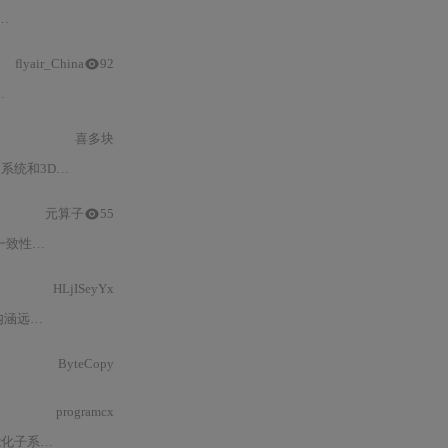
flyair_China
92
喜多块
工程实践要点，如数据标注规范和部署注意事项。
元算子
55
致性（
±0.
1
mm
公差）、微小气泡/
HLjISeyYx
实时性、
精
ByteCopy
programcx
切工序前的高