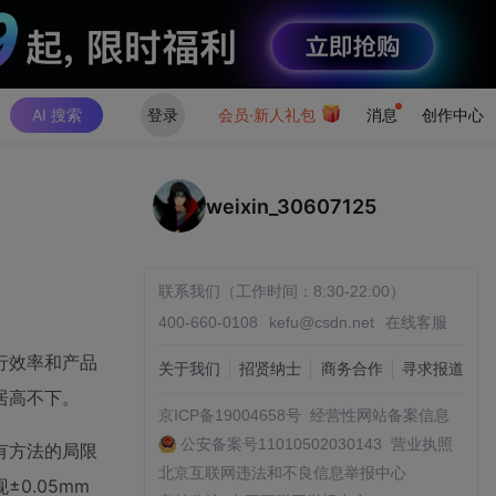
AI 搜索
登录
会员·新人礼包
消息
创作中心
weixin_30607125
联系我们（工作时间：8:30-22:00）
400-660-0108
kefu@csdn.net
在线客服
行效率和产品
关于我们
招贤纳士
商务合作
寻求报道
居高不下。
京ICP备19004658号
经营性网站备案信息
公安备案号11010502030143
营业执照
有方法的局限
北京互联网违法和不良信息举报中心
0.05mm