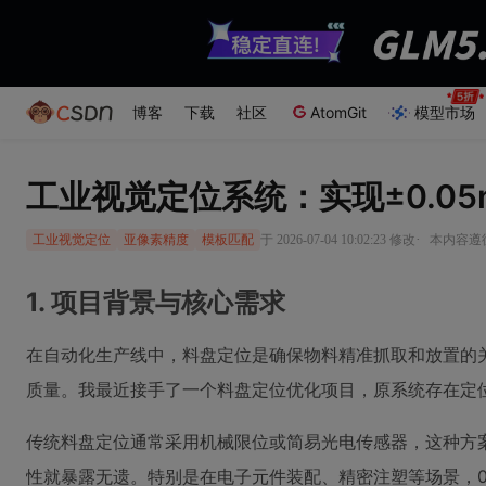
博客
下载
社区
AtomGit
模型市场
工业视觉定位系统：实现±0.0
·
于 2026-07-04 10:02:23 修改
本内容遵循C
工业视觉定位
亚像素精度
模板匹配
1. 项目背景与核心需求
在自动化生产线中，料盘定位是确保物料精准抓取和放置的
质量。我最近接手了一个料盘定位优化项目，原系统存在定
传统料盘定位通常采用机械限位或简易光电传感器，这种方
性就暴露无遗。特别是在电子元件装配、精密注塑等场景，0.