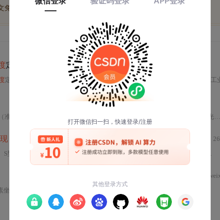
博文免费学
优质文库回答免费看
付费资源9折优惠
度
定位
度
定位。核心涵盖亚像素原理（矩保持法、多项式拟合法、Zernike矩法）、工业级边缘检测流程（含NUC校正、Canny+亚像素插值、RANSAC直线拟合），以及多尺度边
.5%）与轮胎表面/内部缺陷检测，并通过Eye-to-Hand标定、多光谱成像、动态ROI跟踪及坐标系转换，支撑六轴机械手
现
26
点标定的视觉定位、增量式PID闭环胶量控制，以及Modbus/EtherCAT/OPC UA等数字化集成接口。重点突出微米级定位
wei
数学模型（仿射/透视变换）、误差来源分析（机械振动、镜头畸变、标定板平面度等）、VP软件实操流程、多相机协同标定、动态温漂补偿及标定质量评估标准（RMS<