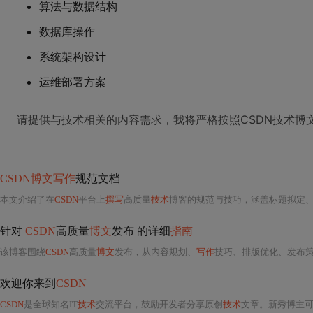
算法与数据结构
数据库操作
系统架构设计
运维部署方案
请提供与技术相关的内容需求，我将严格按照CSDN技术博
CSDN博文写作
规范文档
本文介绍了在
CSDN
平台上
撰写
高质量
技术
博客的规范与技巧，涵盖标题拟定、正文结构
针对
CSDN
高质量
博文
发布 的详细
指南
该博客围绕
CSDN
高质量
博文
发布，从内容规划、
写作
技巧、排版优化、发布策略
欢迎你来到
CSDN
CSDN
是全球知名IT
技术
交流平台，鼓励开发者分享原创
技术
文章。新秀博主可获得新秀大礼包，包括新星勋章和电子书体验