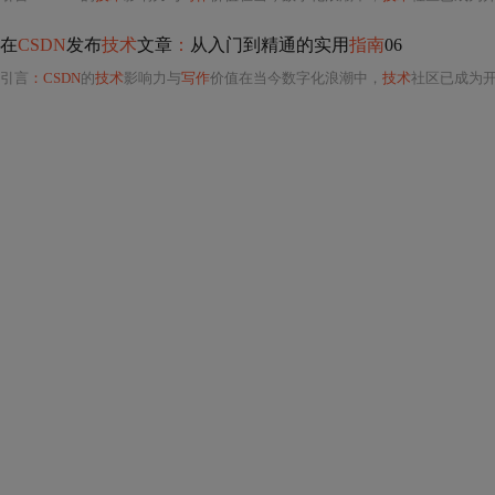
在
CSDN
发布
技术
文章
：
从入门到精通的实用
指南
06
引言
：CSDN
的
技术
影响力与
写作
价值在当今数字化浪潮中，
技术
社区已成为