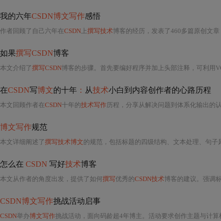
我的六年
CSDN博文写作
感悟
作者回顾了自己六年在
CSDN
上
撰写技术
博客的经历，发表了460多篇原创文章，
如果
撰写CSDN
博客
本文介绍了
撰写CSDN
博客的步骤。首先要编好程序并加上头部注释，可利用VC++6.0或CodeBlocks进行代
在
CSDN
写
博文
的十年
：
从
技术
小白到内容创作者的心路历程
本文回顾作者在
CSDN
十年的
技术写作
历程，分享从解决问题到体系化输出的
博文写作
规范
本文详细阐述了
撰写技术博文
的规范，包括标题的四级结构、文本处理、句子风格、语言一致性、英文处理、段落原则、引
怎么在
CSDN
写好
技术
博客
本文从作者的角度出发，提供了如何
撰写
优秀的
CSDN技术
博客的建议。强调
CSDN博文写作
挑战活动启事
CSDN
举办
博文写作
挑战活动，面向码龄超4年博主。活动要求创作主题与计算机领域相关，形