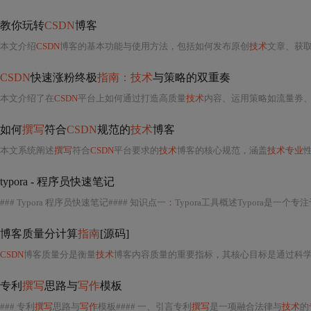
教你玩转
CSDN
博客
本文介绍
CSDN
博客的基本功能与使用方法，包括如何发布原创
技术
文章、获取流量推荐、参
CSDN
快速涨粉终极
指南：技术
与策略的双重奏
本文介绍了在
CSDN
平台上如何通过打造高质量
技术
内容、运用策略如流量券、对外分享和利用粉丝可
如何
撰写
符合
CSDN
规范的
技术
博客
本文系统阐述
撰写
符合
CSDN
平台要求的
技术
博客的核心规范，涵盖
技术专业
性、内
typora - 程序员快速笔记
### Typora 程序员快速笔记#### 知识点一
：
Typora工具概述Typora是一个专注于简洁性和效率的Markdown编辑器，它将源代码和预览合二为
博客质量分计算
指南
[源码]
CSDN
博客质量分是衡量
技术
博客内容质量的重要指标，其核心目标是通过科
专利
撰写
思路与
写作
模板
### 专利
撰写
思路与
写作
模板#### 一、引言专利
撰写
是一项融合法律与
技术
的