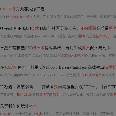
CSDN博文
大赛火爆开启
2014年
CSDN
举办
博文
大赛，面向所有用户征集移动开发、云计算、编程语言
Qwen3-ASR-0.6B
技术
解析与社区分享
：
在
CSDN撰写
高质量
博
本文系统阐述如何围绕Qwen3-ASR-0.6B语音识别模型
撰写
高质量
技术博文
，涵盖选
水墨江南模型
CSDN技术
博客集成
：
自动生成
博文
配图与封面
本文介绍将‘水墨江南’AI绘画模型集成到
CSDN技术
博客
写作
流程的方法，实现
在
CSDN
创作
：
利用 UNIT-00
：
Berserk Interface 高效生成
技术
本文介绍如何利用UNIT-00
：
Berserk Interface模型提升
CSDN技术博文
创作效率
**标题
：
发散创新——贡献者
指南
与编程实践****一、引言**在
本文是关于
撰写CSDN
高质量
博文
的
指南
，结合编程实践。介绍了编写高质量
关于我如何玩转
csdn
CSDN
作为一个领先的IT
技术
社区，为开发者提供注册、完善资料、探索资源