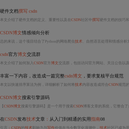
硬件文档
撰写 csdn
本文介绍了硬件文档的定义、重要性以及在
CSDN
社区中
撰写
硬件文档的技巧和方法。
CSDN博文
情感倾向分析
总的来说，这个项目结合了Python的网络爬虫
技术
、自然语言处理和情感分析
csdn
官方
博文
交流群
本文介绍了如何加入
CSDN
官方
博文
交流群，包括访问官方网站、关注公告以及参与线上线
丰富一下内容，改造成一篇完整
csdn博文
，要求复核平台规范
本文以快速排序算法为例，详细解析了如何将
技术
内容改造成符合
CSDN
规范
CSDN博文
搜索引擎源码
【
CSDN博文
搜索引擎源码】是一个用于搜索
CSDN
博客文章的系统，它整合了多个
在
CSDN
发布
技术
文章
：
从入门到精通的实用
指南
08
引言
：CSDN
的
技术
影响力与
写作
价值在当今数字化浪潮中，
技术
社区已成为