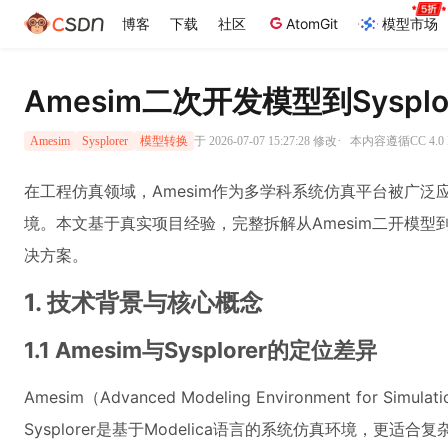
博客
下载
社区
AtomGit
模型市场
Amesim二次开发模型到Sysp
·
于 2026-07-07 15:27:28 修改
本内容遵循CC 4.0
Amesim
Sysplorer
模型转换
在工程仿真领域，Amesim作为多学科系统仿真平台被广泛应
境。本文基于真实项目经验，完整拆解从Amesim二开模型到
决方案。
1. 技术背景与核心概念
1.1 Amesim与Sysplorer的定位差异
Amesim（Advanced Modeling Environment 
Sysplorer是基于Modelica语言的系统仿真环境，更