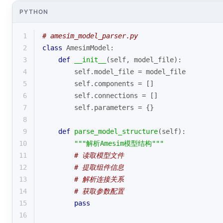
PYTHON
1
# amesim_model_parser.py
2
class
AmesimModel
:
3
def
__init__
(
self, model_file
):
4
        self.model_file = model_file
5
        self.components = []
6
        self.connections = []
7
        self.parameters = {}
8
9
def
parse_model_structure
(
self
):
10
"""解析Amesim模型结构"""
11
# 读取模型文件
12
# 提取组件信息
13
# 解析连接关系
14
# 获取参数配置
15
pass
16