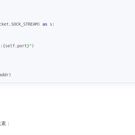
cket.SOCK_STREAM) 
as
 s:
}
:
{self.port}
"
)
addr)
元素：