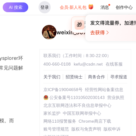
AI 搜索
登录
会员·新人礼包
消息
创作中心
×
未登录
🎁
￥30
登录领取最高
算力币
weixin_30794755
联系我们（工作时间：8:30-22:00）
lorer环
400-660-0108
kefu@csdn.net
在线客服
和常见问题解
关于我们
招贤纳士
商务合作
寻求报道
京ICP备19004658号
经营性网站备案信息
公安备案号11010502030143
营业执照
北京互联网违法和不良信息举报中心
家长监护
中国互联网举报中心
科建模。而
网络110报警服务
Chrome商店下载
账号管理规范
版权与免责声明
版权申诉