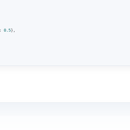
: 
0.5
},