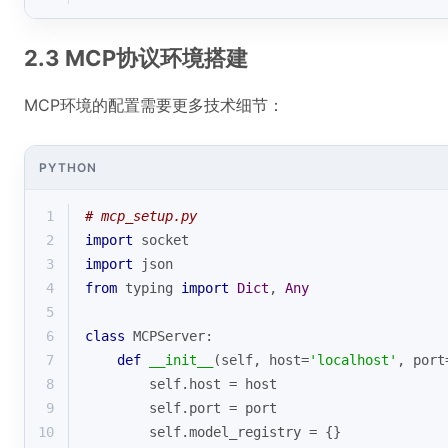
2.3 MCP协议环境搭建
MCP环境的配置需要更多技术细节：
PYTHON
1
# mcp_setup.py
2
import
 socket
3
import
 json
4
from
 typing 
import
Dict
, 
Any
5
6
class
MCPServer
:
7
def
__init__
(
self, host=
'localhost'
, port
8
        self.host = host
9
        self.port = port
10
        self.model_registry = {}