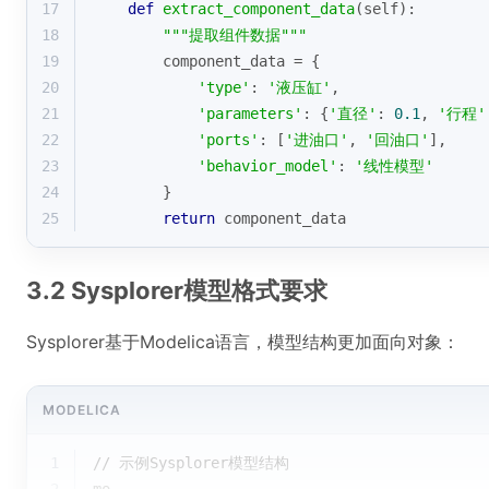
17
def
extract_component_data
(
self
):
18
"""提取组件数据"""
19
        component_data = {
20
'type'
: 
'液压缸'
,
21
'parameters'
: {
'直径'
: 
0.1
, 
'行程'
22
'ports'
: [
'进油口'
, 
'回油口'
],
23
'behavior_model'
: 
'线性模型'
24
        }
25
return
 component_data
3.2 Sysplorer模型格式要求
Sysplorer基于Modelica语言，模型结构更加面向对象：
MODELICA
1
// 示例Sysplorer模型结构