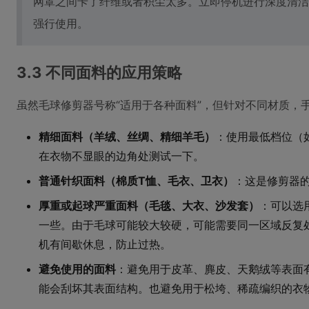
网罩之间卡了纤维或者积尘太多。立即停机进行深度清洁
强行使用。
3.3 不同面料的应用策略
虽然毛球修剪器号称“适用于各种面料”，但针对不同材质，
精细面料（羊绒、丝绸、精细羊毛）
：使用最低档位（
在衣物不显眼的边角处测试一下。
普通针织面料（棉质T恤、毛衣、卫衣）
：这是修剪器
厚重或起球严重面料（毛毯、大衣、沙发套）
：可以选
一些。由于毛球可能较大较硬，可能需要同一区域反复处
机有间歇休息，防止过热。
避免使用的面料
：避免用于皮革、麂皮、天鹅绒等表面
能会刮坏其表面结构。也避免用于松垮、稀疏编织的衣