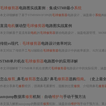
毛球修剪器
电路图实战案例
：
集成STM8最小
系统
本文详细解析了基于STM8S003F3P6的
毛球修剪器
电路设计，涵盖最小
系统
构建
直流
电机
驱动型
毛球修剪器
电路图实战案例
本文详解基于直流有刷
电机
的
毛球修剪器
驱动电路设计，涵盖电源管理、MOSFET选型、PW
传统vs现代
：毛球修剪器
电路设计效率对比
本文对比了传统手工
与
AI辅助在
毛球修剪器
电路设计中的效率差异。AI方法通过自然语言输入快速生成方案，实现自动选型、一键出图和
STM8单片机在
毛球修剪器
电路图中的应用详解
本文详细解析了STM8单片机在便携式
毛球修剪器
电路设计中的实际应用，涵盖电源管理、PWM调
怎么
修剪
_鼻毛
修剪器
怎么选? 鼻毛
修剪器
选购
指南
。（史上最
作者分享鼻毛
修剪
经历，强调鼻毛重要性，提醒勿过度
修剪
。介绍用鼻毛
修剪
autojump数据库
修剪
机制
：
自动
维护与
手动干预方法
本文深入解析autojump的数据库
修剪
机制，涵盖自动
维护与
手动干预方法。重