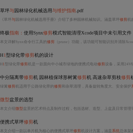
草坪
与
园林绿化机械选用
与维护指南
.pdf
《草坪
与
园林绿化机械选用手册》介绍了多种园林机械知识。涵盖草坪
修剪
机
终极
指南：
使用Synx
修剪
模式智能清理Xcode项目中未引用文件
本文详解Synx命令行工具的
修剪
（prune）功能，该功能可智能识别并清除Xcode项目中
H
1
型绿化带
修剪
机的设计
H
1
型绿化带
修剪
机是一款面向中小城市绿地的便携式电动
修剪
设备，采用24V
中分隔离带
修剪
机 园林植保球形树篱
修剪
机 高速杂草剪枝
修剪
绿篱
修剪
机适用于公路绿化带的
修剪
和杂草清理，具备旋转角度大、安全保护
微型
盆景的选型
本文介绍
微型
盆景的艺术特点及制作过程，包括选材、造型、上盆及日常管理等关键步骤
便携式草坪
修剪
机
本文介绍一款以单片机为核心的便携式草坪
修剪
机设计方案，涵盖
系统
总体架