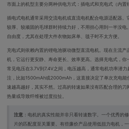
市面上的机型主要分两种供电方式：插电式和充电式（内置
插电式电机通常采用交流电机或直流电机配合电源适配器。
较厚、较顽固的毛球群时持续力好，不用担心用到一半没电
自由度，尤其在处理大件衣物如床单、毯子时不太方便。
充电式则依赖内置的锂电池驱动微型直流电机。现在主流产
机，它运行更安静、寿命更长、效率更高。选择充电式，你
常见电压在3.7V到7.4V之间，电压越高，通常电机功率潜
注，比如1500mAh或2000mAh，这直接决定了单次充
速越高越好，其实不然。过高的转速如果没有匹配合理的刀
热量或导致纤维被过度拉扯。
注意
：电机的真实性能并非只看转速数字。一个优秀的修
片的匹配度至关重要。有些廉价产品使用低扭力电机，一