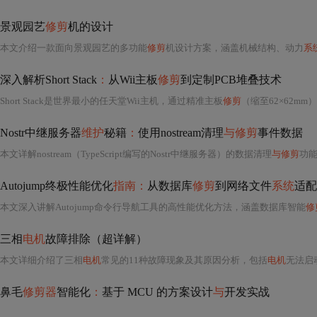
景观园艺
修剪
机的设计
本文介绍一款面向景观园艺的多功能
修剪
机设计方案，涵盖机械结构、动力
系
深入解析Short Stack
：
从Wii主板
修剪
到定制PCB堆叠技术
Short Stack是世界最小的任天堂Wii主机，通过精准主板
修剪
（缩至62×62mm）和模块化定制PCB堆叠实现极致微型
Nostr中继服务器
维护
秘籍
：
使用nostream清理
与修剪
事件数据
本文详解nostream（TypeScript编写的Nostr中继服务器）的数据清理
与修剪
功能，涵
Autojump终极性能优化
指南：
从数据库
修剪
到网络文件
系统
适配
本文深入讲解Autojump命令行导航工具的高性能优化方法，涵盖数据库智能
修
三相
电机
故障排除（超详解）
本文详细介绍了三相
电机
常见的11种故障现象及其原因分析，包括
电机
无法启动、
鼻毛
修剪器
智能化
：
基于 MCU 的方案设计
与
开发实战