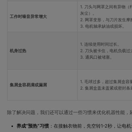
1. 刀头与网罩之间有异物（
灰尘）。
工作时噪音异常增大
2. 网罩变形，与刀片发生摩
3. 电机轴承缺油或损坏。
1. 连续使用时间过长。
机身过热
2. 刀头被卡住，电机负载过
3. 通风口被堵塞。
1. 毛球过多，超过集屑盒容
集屑盒容易满或漏屑
2. 集屑盒盖未盖紧或密封条
除了解决问题，我们还可以通过一些习惯来优化机器性能，
养成“预热”习惯
：在接触衣物前，先空转1-2秒，让电