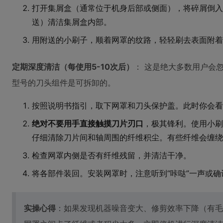
打开集屑盒（通常位于机身后部或侧面），将碎屑倒入
送）清洁集屑盒内部。
用附送的小刷子，顺着网罩的纹路，轻轻刷去表面附着
定期深度清洁（每使用5-10次后）
： 这是绝大多数用户会
型号的刀头组件是可拆卸的。
按照说明书指引，取下网罩和刀头保护盖。此时你会看
绝对不要用手直接触摸刀片刃口
，极其锋利。使用小刷
仔细清除刀片间和轴周围的纤维积尘。有些纤维会缠绕
检查网罩内侧是否有纤维残留，并清洁干净。
将各部件装回。安装网罩时，注意听到“咔哒”一声或
实操心得
：如果发现机器噪音变大、修剪效率下降（有毛