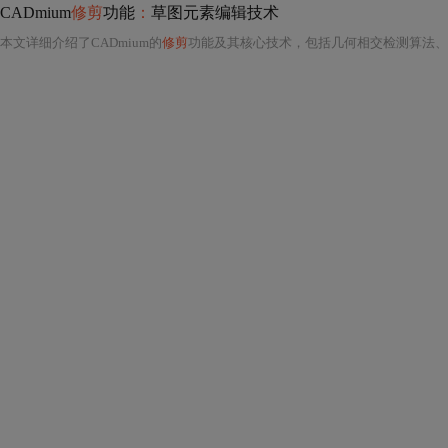
CADmium
修剪
功能
：
草图元素编辑技术
本文详细介绍了CADmium的
修剪
功能及其核心技术，包括几何相交检测算法、约束保持机