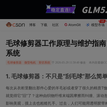
博客
下载
社区
AtomGit
模型市场
毛球修剪器工作原理与维护指南
系统
·
于 2026-05-29 11:59:49 修改
本内容遵循CC 
毛球修剪器
微型电机
剪切系统
1. 毛球修剪器：不只是“刮毛球”那么简
每次从衣柜里翻出那件心爱的羊毛衫或者穿了很久的棉质T
就觉得它“旧”了？这种由织物纤维末端因摩擦而纠缠、滚动
影响美观，摸上去也粗糙扎手。过去，人们可能用透明胶带