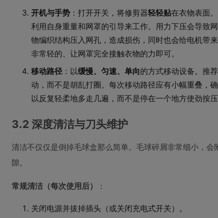
开机与手势
：打开开关，将修剪器
轻轻贴
在衣物表面。
利用自身重量和网罩的引导来工作。用力下压会导致网
物编织结构压入网孔，造成损伤，同时也会给电机带来
非常轻的、让网罩完全接触衣物的力即可。
移动路径
：以
缓慢、匀速、单向
的方式移动设备。推荐
动，而不是胡乱打圈。每次移动路径应有小幅重叠，确
以反复轻柔地多走几遍，而不是停在一个地方使劲按压
3.2 深度清洁与刀头维护
清洁不仅仅是倒掉毛球盒那么简单。毛球碎屑非常细小，会
隙。
常规清洁（每次使用后）
：
关闭电源并拔掉插头（或关闭充电式开关）。