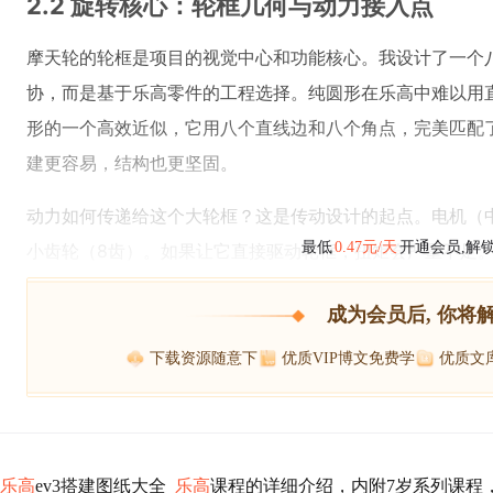
2.2 旋转核心：轮框几何与动力接入点
摩天轮的轮框是项目的视觉中心和功能核心。我设计了一个
协，而是基于乐高零件的工程选择。纯圆形在乐高中难以用
形的一个高效近似，它用八个直线边和八个角点，完美匹配
建更容易，结构也更坚固。
动力如何传递给这个大轮框？这是传动设计的起点。电机（
最低
0.47元/天
开通会员,解
小齿轮（8齿）。如果让它直接驱动轮框，扭矩会严重不足
成为会员后, 你将
下载资源随意下
优质VIP博文免费学
优质文
乐高
ev3搭建图纸大全_
乐高
课程的详细介绍，内附7岁系列课程，