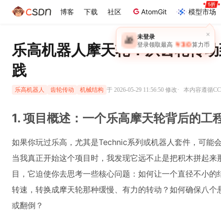
博客
下载
社区
AtomGit
模型市场
×
未登录
🎁
￥30
乐高机器人摩天轮：从齿轮传动
登录领取最高
算力币
践
·
于 2026-05-29 11:56:50 修改
本内容遵循CC 
乐高机器人
齿轮传动
机械结构
1. 项目概述：一个乐高摩天轮背后的工
如果你玩过乐高，尤其是Technic系列或机器人套件，可
当我真正开始这个项目时，我发现它远不止是把积木拼起来
目，它迫使你去思考一些核心问题：如何让一个直径不小的
转速，转换成摩天轮那种缓慢、有力的转动？如何确保八个
或翻倒？