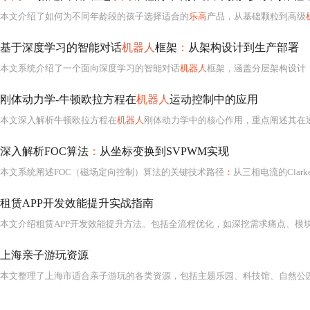
本文介绍了如何为不同年龄段的孩子选择适合的
乐高
产品，从基础颗粒到高级
基于深度学习的智能对话
机器人
框架
：
从架构设计到生产部署
本文系统介绍了一个面向深度学习的智能对话
机器人
框架，涵盖分层架构设计（接口层、对话管理层、NLU/NLG层、知识层、模型服务层）、核心模块实现（对话状态管理、意图识别与实体抽取、向量数据库驱动
刚体动力学-牛顿欧拉方程在
机器人
运动控制中的应用
本文深入解析牛顿欧拉方程在
机器人
刚体动力学中的核心作用，重点阐述其在逆向动力学求解中的应用。内容涵盖平动与转动方程的物理意义、递归牛顿欧拉算法（RNEA）的内外双
深入解析FOC算法
：
从坐标变换到SVPWM实现
本文系统阐述FOC（磁场定向控制）算法的关键技术路径
：
从三相电流的Clarke变换（α-β坐标系映射）、Park变换（d-q坐
租赁APP开发效能提升实战指南
上海亲子游玩资源