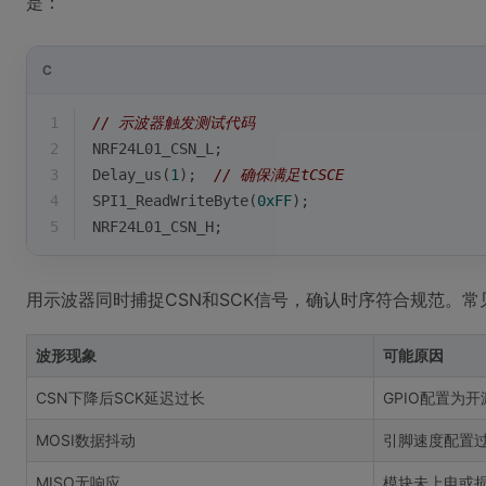
是：
C
1
// 示波器触发测试代码
2
NRF24L01_CSN_L;
3
Delay_us(
1
);  
// 确保满足tCSCE
4
SPI1_ReadWriteByte(
0xFF
); 
5
NRF24L01_CSN_H;
用示波器同时捕捉CSN和SCK信号，确认时序符合规范。
波形现象
可能原因
CSN下降后SCK延迟过长
GPIO配置为
MOSI数据抖动
引脚速度配置
MISO无响应
模块未上电或