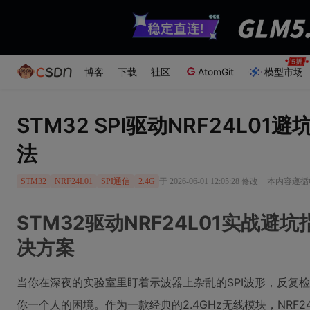
博客
下载
社区
AtomGit
模型市场
STM32 SPI驱动NRF24L
法
·
于 2026-06-01 12:05:28 修改
本内容遵循CC
STM32
NRF24L01
SPI通信
2.4G
STM32驱动NRF24L01实战
决方案
当你在深夜的实验室里盯着示波器上杂乱的SPI波形，反复检
你一个人的困境。作为一款经典的2.4GHz无线模块，NRF