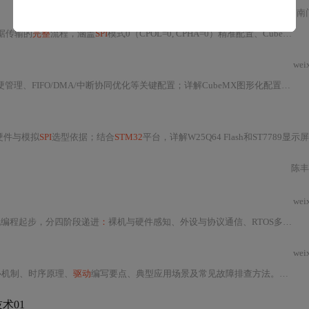
南
据传输的
完整
流程，涵盖
SPI
模式0（CPOL=0, CPHA=0）精准配置、CubeMX工程搭建、硬件连接要点、寄存器级
wei
FIFO/DMA/中断协同优化等关键配置；详解CubeMX图形化配置要点、HAL/LL库
硬件与模拟
SPI
选型依据；结合
STM32
平台，详解W25Q64 Flash和ST7789显示屏
陈丰E
wei
机编程起步，分四阶段递进
：
裸机与硬件感知、外设与协议通信、RTOS多任务开发、Linux
wei
心机制、时序原理、
驱动
编写要点、典型应用场景及常见故障排查方法。重点突出面试高频考点（如CAN非破坏性仲裁、I2C时钟拉伸、
术01