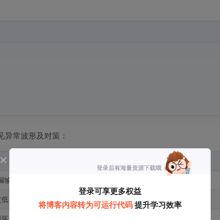
常见异常波形及对策：
解决方案
开漏输出
改为推挽输出模式
过低
GPIO设置为50MHz高速模式
损坏
检查3.3V供电电压