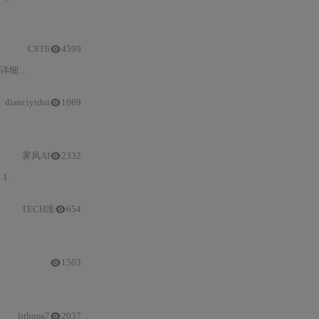
C8T6
4599
阐述。
dianciyidui
1069
霁风AI
2332
：
1.
TECH淮
654
1503
lithops7
2037