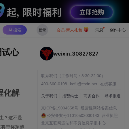
AI 搜索
登录
会员·新人礼包
消息
创作中心
调试心
weixin_30827827
联系我们（工作时间：8:30-22:00）
400-660-0108
kefu@csdn.net
在线客服
程化解
关于我们
招贤纳士
商务合作
寻求报道
京ICP备19004658号
经营性网站备案信息
公安备案号11010502030143
营业执照
人生？这不是
北京互联网违法和不良信息举报中心
文将带你穿越