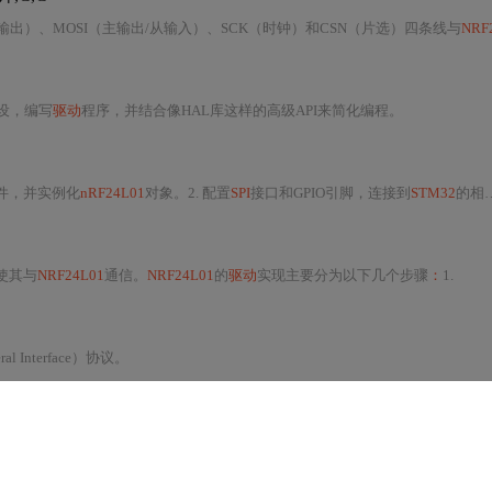
从输出）、MOSI（主输出/从输入）、SCK（时钟）和CSN（片选）四条线与
NRF24
设，编写
驱动
程序，并结合像HAL库这样的高级API来简化编程。
文件，并实例化
nRF24L01
对象。2. 配置
SPI
接口和GPIO引脚，连接到
STM32
的相应外设。3.
使其与
NRF24L01
通信。
NRF24L01
的
驱动
实现主要分为以下几个步骤
：
1.
heral Interface）协议。