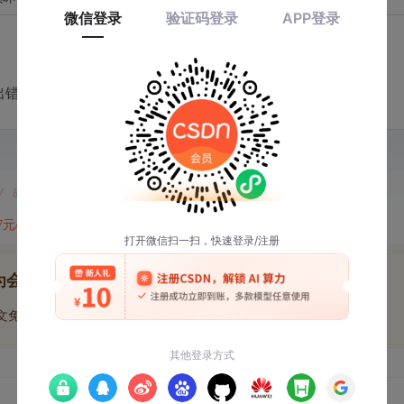
出错：
// 时钟极性
47元/天
开通会员,解锁全文
为会员后, 你将解锁
博文免费学
优质文库回答免费看
付费资源9折优惠