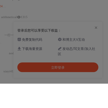
L01
交互。4.
arithmetical
1315
×
登录后您可以享受以下权益：
一行一诚
1374
免费复制代码
和博主大V互动
下载海量资源
发动态/写文章/加入社
nodead
414
区
立即登录
xiayi4132
1233