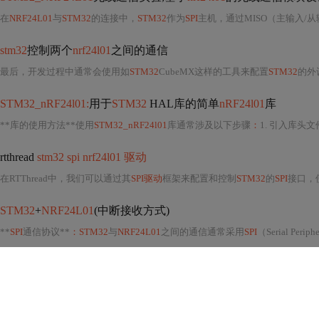
在
NRF24L01
与
STM32
的连接中，
STM32
作为
SPI
主机，通过MISO（主输入/
stm32
控制两个
nrf24l01
之间的通信
最后，开发过程中通常会使用如
STM32
CubeMX这样的工具来配置
STM32
的外
STM32_nRF24l01:
用于
STM32
HAL库的简单
nRF24l01
库
**库的使用方法**使用
STM32_nRF24l01
库通常涉及以下步骤
：
1. 引入库头
rtthread
stm32 spi nrf24l01 驱动
在RTThread中，我们可以通过其
SPI驱动
框架来配置和控制
STM32
的
SPI
接口，
STM32
+
NRF24L01
(中断接收方式)
**
SPI
通信协议**
：STM32
与
NRF24L01
之间的通信通常采用
SPI
（Serial Perip