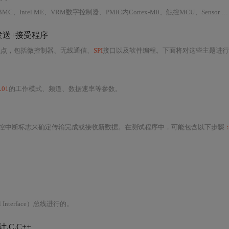
本文聚焦服务器与智能手机中主处理器（x86/AP）旁的“卫星”微控制器，涵盖BMC、Intel ME、VRM数字控制器、PMIC内Cortex-M0、触控MCU、Sensor Hub等。深入微架构层面，分析Mailbox/Doorbell通信机制、Always-on电源域、唤醒延迟、PMBus/SVID/I3C/eSPI协议、协同时序及关键寄存器接口，并给出典型参数如AST2500 ARM1176频率、SVID 16位VID、Sensor Hub唤醒2.5μs等。
发送+接受程序
识点，包括微控制器、无线通信、
SPI
接口以及软件编程。下面将对这些主题进行详细
L01
的工作模式、频道、数据速率等参数。
控中断标志来确定传输完成或接收新数据。在测试程序中，可能包含以下步骤
eral Interface）总线进行的。
C,C++