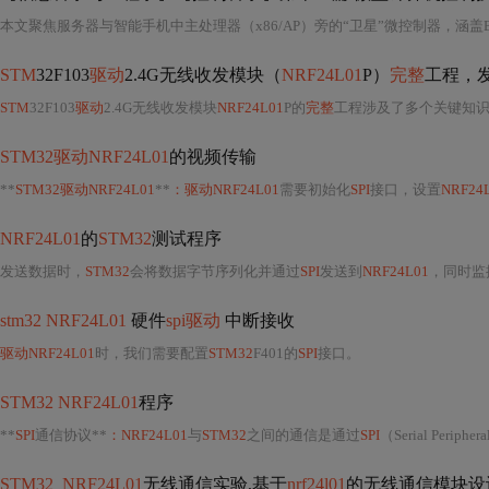
STM
32F103
驱动
2.4G无线收发模块（
NRF24L01
P）
完整
工程，
STM
32F103
驱动
2.4G无线收发模块
NRF24L01
P的
完整
工程涉及了多个关键知
STM32驱动NRF24L01
的视频传输
**
STM32驱动NRF24L01
**
：驱动NRF24L01
需要初始化
SPI
接口，设置
NRF24
NRF24L01
的
STM32
测试程序
发送数据时，
STM32
会将数据字节序列化并通过
SPI
发送到
NRF24L01
，同时监
stm32 NRF24L01
硬件
spi驱动
中断接收
驱动NRF24L01
时，我们需要配置
STM32
F401的
SPI
接口。
STM32 NRF24L01
程序
**
SPI
通信协议**
：NRF24L01
与
STM32
之间的通信是通过
SPI
（Serial Periph
STM32_NRF24L01
无线通信实验,基于
nrf24l01
的无线通信模块设计,