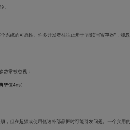
法论。
决定整个系统的可靠性。许多开发者往往止步于"能读写寄存器"，却
键参数常被忽视：
典型值4ns）
为瓶颈，但在超频或使用低速外部晶振时可能引发问题。一个实用