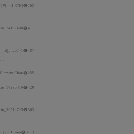
门居士-杜锦刚
202
驱动
开发、收发
状态机
设计及典型
调试
问题
xin_34197488
411
驱动
封装实践（以SSD1306为例）；强调逻辑分析仪时序抓取、多从
djph26741
487
驱动
流程，剖析多从机拓扑、DMA加速、软件/硬件片选权衡及HAL库
SPI
Lo
lement Chan
255
xin_34295316
428
驱动
开发。重点涵盖UART/ITM/Semihosting
调试
、GPIO/中断/定时
xin_30514745
363
SPI
四种模式）与实战
flyair_China
3713