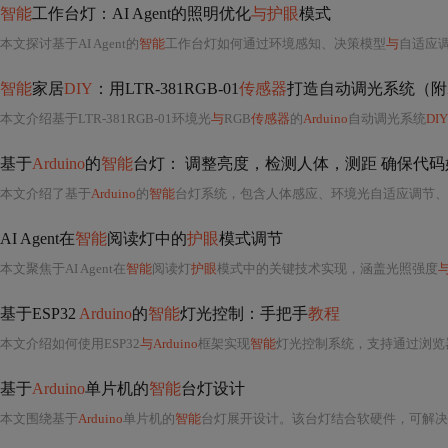
智能
工作台灯：AI Agent的照明优化
与护眼
模式
本文探讨基于AI Agent的
智能
工作台灯如何通过环境感知、决策模型
与
自适应
智能
家居
DIY
：用LTR-381RGB-01
传感器
打造自动调光系统（附
本文介绍基于LTR-381RGB-01环境光
与
RGB
传感器
的
Arduino
自动调光系统
DIY
基于
Arduino
的
智能
台灯： 调整亮度，检测人体，测距 确保代码
本文介绍了基于
Arduino
的
智能
台灯系统，包含人体感应、环境光自适应调节、
AI Agent在
智能
阅读灯中的
护眼
模式调节
本文聚焦于AI Agent在
智能
阅读灯
护眼
模式中的关键技术实现，涵盖光照强度
基于ESP32
Arduino
的
智能
灯光控制：手把手
教程
本文介绍如何使用ESP32
与Arduino
框架实现
智能
灯光控制系统，支持通过浏览器滑动调光。利用ESP32的WiFi功能和LEDC PWM
基于
Arduino
单片机的
智能
台灯设计
本文围绕基于
Arduino
单片机的
智能
台灯展开设计。该台灯结合软硬件，可解决