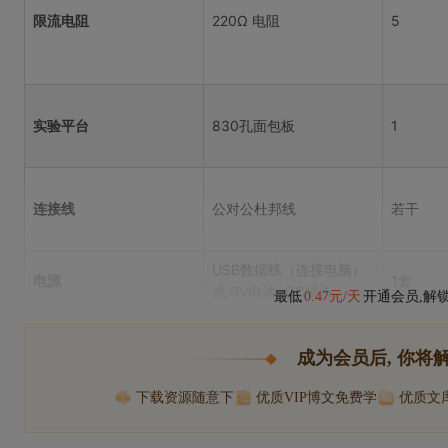
限流电阻
220Ω 电阻
5
实验平台
830孔面包板
1
连接线
公对公杜邦线
若干
USB数据线（连接电脑）
电源
1套
或 9V电池+DC插头
最低
0.47元/天
开通会员,解
成为会员后, 你将
下载资源随意下
优质VIP博文免费学
优质文