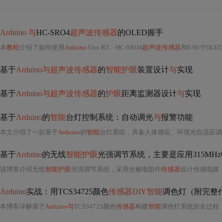
Arduino 与
HC-SRO4
超声波传感器
的OLED握手
本
教程
介绍了如何使用
Arduino
Uno R3、HC-SRO4
超声波传感器
和0.98寸O
基于
Arduino与超声波传感器
的
智能护眼
装置设计
与
实现
基于
Arduino与超声波传感器
的
护眼
距离监测器设计
与
实现
基于
Arduino
的
智能
台灯控制系统：自动调光
与
报警功能
本文介绍了一款基于
Arduino
的
智能
台灯系统，具备人体感应、环境光自适应调光、手动调光、距
基于
Arduino
的无线
智能护眼
光强调节系统，主要是应用315MH
该博客介绍无线
智能护眼
光强调节系统，采用光敏电阻作
传感器
设计传感电路
Arduino
实战：用TCS34725颜色
传感器DIY智能
调色灯（附完整
本博客详解基于
Arduino与
TCS34725颜色
传感器
构建
智能
调色灯系统的全过程