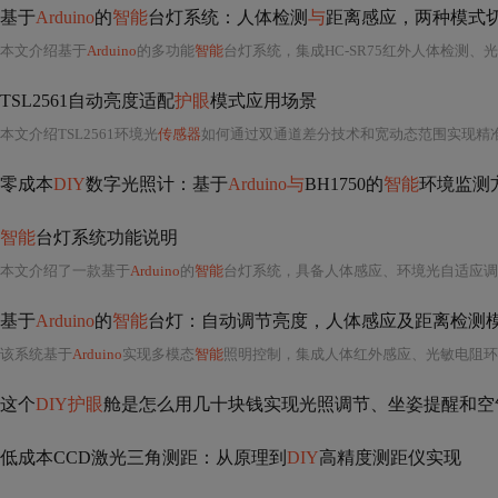
基于
Arduino
的
智能
台灯系统：人体检测
与
距离感应，两种模式切换
本文介绍基于
Arduino
的多功能
智能
台灯系统，集成HC-SR75红外人体检测、
TSL2561自动亮度适配
护眼
模式应用场景
本文介绍TSL2561环境光
传感器
如何通过双通道差分技术和宽动态范围实现精准光
零成本
DIY
数字光照计：基于
Arduino与
BH1750的
智能
环境监测
智能
台灯系统功能说明
本文介绍了一款基于
Arduino
的
智能
台灯系统，具备人体感应、环境光自适应调节、手动调光
基于
Arduino
的
智能
台灯：自动调节亮度，人体感应及距离检测
该系统基于
Arduino
实现多模态
智能
照明控制，集成人体红外感应、光敏电阻环
这个
DIY护眼
舱是怎么用几十块钱实现光照调节、坐姿提醒和空
低成本CCD激光三角测距：从原理到
DIY
高精度测距仪实现