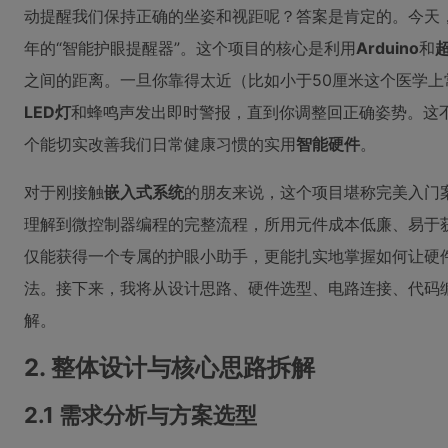
动提醒我们保持正确的坐姿和视距呢？答案是肯定的。今天
年的“智能护眼提醒器”。这个项目的核心是利用
Arduino
和
之间的距离。一旦你靠得太近（比如小于50厘米这个医学
LED灯
和蜂鸣声发出即时警报，直到你调整回正确姿势。这不
个能切实改善我们日常健康习惯的实用
智能硬件
。
对于刚接触
嵌入式系统
的朋友来说，这个项目堪称完美入门
理解到微控制器编程的完整流程，所用元件成本低廉、易于
仅能获得一个专属的护眼小助手，更能扎实地掌握如何让硬
法。接下来，我将从设计思路、硬件选型、电路连接、代码
解。
2. 整体设计与核心思路拆解
2.1 需求分析与方案选型