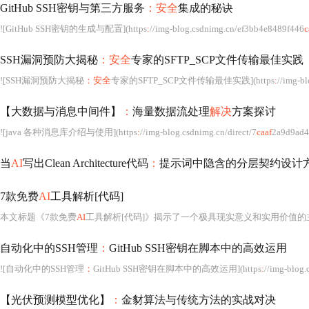
GitHub SSH密钥与第三方服务
：安全
集成的秘诀
![GitHub SSH密钥的生成与配置](https
:
//img-blog.csdnimg.cn/ef3bb4e8489f446
c
SSH漏洞预防大揭秘
：安全
专家的SFTP_SCP文件传输最佳实践
![SSH漏洞预防大揭秘
：安全
专家的SFTP_SCP文件传输最佳实践](https
:
//img-b
【大数据与消息中间件】
：
海量数据流处理
解决
方案探讨
![java 各种消息库介绍与使用](https
:
//img-blog.csdnimg.cn/direct/7
caaf
2a9d9ad4decb208c894
当
AI
写出Clean Architecture代码
：
提示词中隐含的分层契约设计方
7款免费
AI
工具解析[代码]
本文标题《7款免费
AI
工具解析[代码]》揭示了一个极具现实意义和实用价值的
自动化中的SSH管理
：
GitHub SSH密钥在脚本中的高效运用
![自动化中的SSH管理
：
GitHub SSH密钥在脚本中的高效运用](https
:
//img-blog
【光伏预测模型优化】
：
金豺算法与传统方法的实战对决