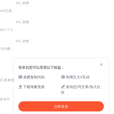
SW_孙维
了加强代码仓库的
安全
性和访问控制
SW_孙维
ll）是一种为网络服务提供的
SW_孙维
理的需求并存，消息中间件恰好能够
SW_孙维
×
登录后您可以享受以下权益：
免费复制代码
和博主大V互动
I
工具来优化个人或团队的工作流程。结合描述内容可知，文章并非泛泛而谈
AI
下载海量资源
发动态/写文章/加入社
SW_孙维
区
cure Shell）作为一个
立即登录
SW_孙维