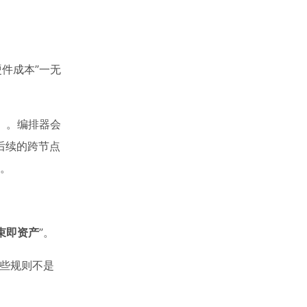
件成本”一无
）。编排器会
后续的跨节点
形。
束即资产
”。
些规则不是