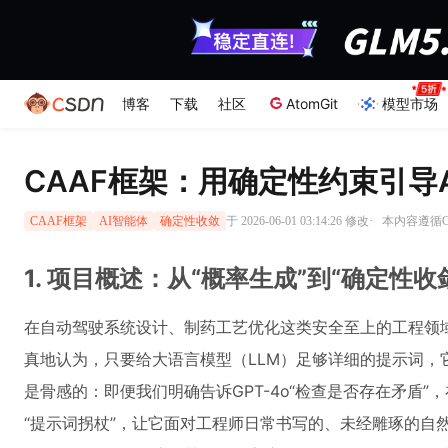
博客
下载
社区
AtomGit
模型市场
CAAF框架：用确定性约束引导
·
于 2026-06-01 03:14:26 修改
本内容遵循CC
CAAF框架
AI智能体
确定性收敛
1. 项目概述：从“概率生成”到“确定性
在自动驾驶系统设计、制药工艺优化这类安全至上的工程领
真地认为，只要给大语言模型（LLM）足够详细的提示词
是骨感的：即便我们明确告诉GPT-4o“检查是否存在矛盾
“提示词拐杖”，让它面对工程师日常书写的、未经雕琢的自