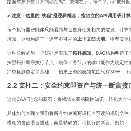
路面摩擦系数计算制动距离”。关键在于，每个节点都被分
> 注意：这里的“线程”是逻辑概念，指独立的API调用或
每个执行器智能体只能看到与它自身任务相关的信息。计算制动
所知。这就构建了一道坚不可摧的
上下文防火墙
。物理安全
这种分解的另一个好处是实现了
拓扑感知
。DAG结构明确
按照拓扑顺序执行节点，确保上游节点的输出能作为确定性
冲突检测奠定了基础——如果上游的感知范围只有30米，下
2.2 支柱二：安全约束即资产与统一断言接
这是CAAF理念的基石：将领域专家的隐性知识，转化为企
具体如何实现？我们将所有约束编写成机器可读的规则文件（
模糊的自然语言描述，而是精确的、可执行的断言。例如：