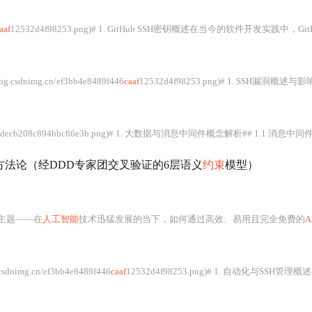
aaf
12532d4f98253.png)# 1. GitHub SSH密钥概述在当今的软件开发实践中，GitHub已成为版本控制系统的核心平台之一。为
log.csdnimg.cn/ef3bb4e8489f446
caaf
12532d4f98253.png)# 1. SSH漏洞概述与影响## 1.1 SSH协议的角色与重要性SSH（Secure She
bbc86e3b.png)# 1. 大数据与消息中间件概念解析## 1.1 消息中间件与大数据的关系消息中间件作为分布式系统中重要的通信基础组件，在大数据时代扮演了至关重要的角色。消息中间件能够提供应用解耦、异步消息传递、流量削峰和系统扩展等关键功能，这些功能对于处理大规模数据流至关重要。大数据系统中，实时数据流处理和批量数据处
法论（经DDD专家团交叉验证的6层语义
约束
模型）
主题——在
人工智能
技术迅猛发展的当下，如何通过高效、易用且完全免费的
A
.csdnimg.cn/ef3bb4e8489f446
caaf
12532d4f98253.png)# 1. 自动化与SSH管理概述在当今的IT行业中，自动化是提高效率和降低错误率的重要途径。自动化可以应用于测试、部署、监控等众多场景。在这一背景下，SSH（Se