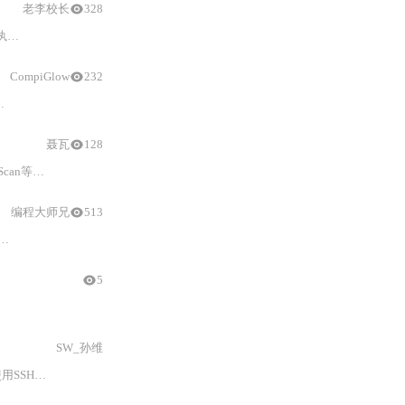
老李校长
328
。
框架
以单调收敛为目标，确保系统状态单向演进、
CompiGlow
232
AI
辅助调试
聂瓦
128
四象限评估法和5
编程大师兄
513
中用于修正累积误差。方法包括描述子法和深度学习模型，如OverlapTranformer。文章还列举了几个自动驾驶相关数据集，如KITTI和Oxford，用于评测计算机视觉技术。
5
SW_孙维
hell）协议进行远程服务器管理或
安全
通信是常见的。SSH密