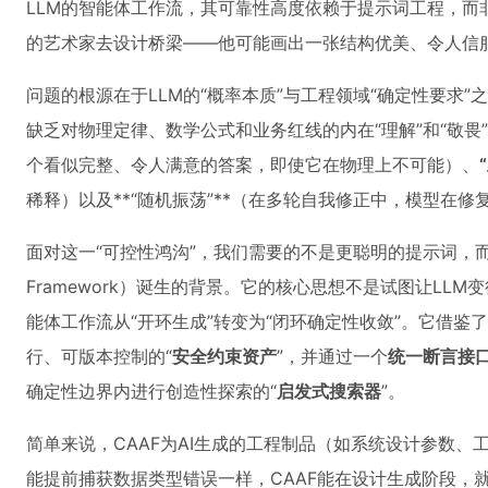
LLM的智能体工作流，其可靠性高度依赖于提示词工程，而
的艺术家去设计桥梁——他可能画出一张结构优美、令人信
问题的根源在于LLM的“概率本质”与工程领域“确定性要求
缺乏对物理定律、数学公式和业务红线的内在“理解”和“敬
个看似完整、令人满意的答案，即使它在物理上不可能）、
稀释）以及**“随机振荡”**（在多轮自我修正中，模型在
面对这一“可控性鸿沟”，我们需要的不是更聪明的提示词，
Framework）诞生的背景。它的核心思想不是试图让LLM变
能体工作流从“开环生成”转变为“闭环确定性收敛”。它借
行、可版本控制的“
安全约束资产
”，并通过一个
统一断言接
确定性边界内进行创造性探索的“
启发式搜索器
”。
简单来说，CAAF为AI生成的工程制品（如系统设计参数、
能提前捕获数据类型错误一样，CAAF能在设计生成阶段，