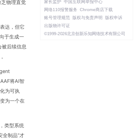
缺乏物理直觉
家长监护
中国互联网举报中心
网络110报警服务
Chrome商店下载
账号管理规范
版权与免责声明
版权申诉
出版物许可证
畅表达，但它
©1999-2026北京创新乐知网络技术有限公司
向于生成一
会被后续信息
）。
gent
AF将AI智
式化为可执
转变为一个在
段，类型系统
安全制品”才