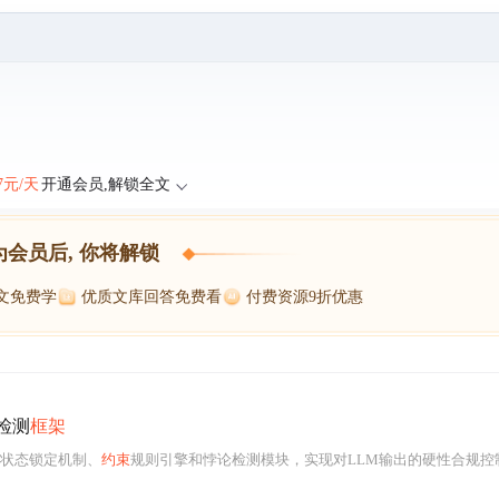
47元/天
开通会员,解锁全文
为会员后, 你将解锁
博文免费学
优质文库回答免费看
付费资源9折优惠
检测
框架
、状态锁定机制、
约束
规则引擎和悖论检测模块，实现对LLM输出的硬性合规控制与逻辑一致性保障。其核心在于将动态业务状态注入提示词并持久化锁定，