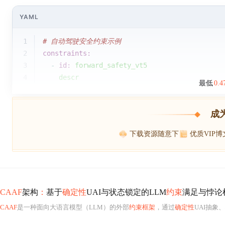
YAML
1
# 自动驾驶安全约束示例
2
constraints:
3
-
id:
forward_safety_vt5
4
descr
最低
0.
成
下载资源随意下
优质VIP
CAAF
架构
：
基于
确定性
UAI与状态锁定的LLM
约束
满足与悖论
CAAF
是一种面向大语言模型（LLM）的外部
约束框架
，通过
确定性
UAI抽象