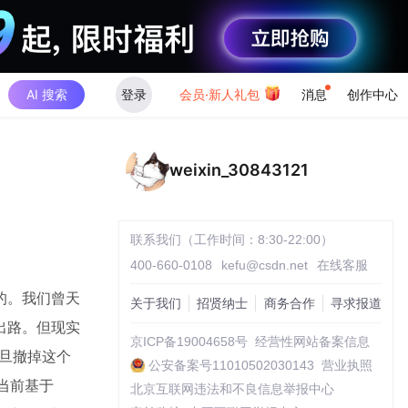
AI 搜索
登录
会员·新人礼包
消息
创作中心
weixin_30843121
联系我们（工作时间：8:30-22:00）
400-660-0108
kefu@csdn.net
在线客服
的。我们曾天
关于我们
招贤纳士
商务合作
寻求报道
出路。但现实
京ICP备19004658号
经营性网站备案信息
一旦撤掉这个
公安备案号11010502030143
营业执照
当前基于
北京互联网违法和不良信息举报中心