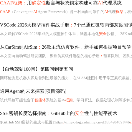
CAAF框架：
用
确定性
断言与状态锁定构建可靠
AI
代理系统
CAAF
（Convergent
AI
Agent Framework）是一种面向可靠性的
AI
代理
框架
，核
VSCode 2026大模型插件实战手册
：
7个已通过微软内部灰度测
本文详解VSCode 2026集成的大模型插件体系，涵盖本地化
安全
沙箱、128K 
从CarSim到AirSim
：
26款主流仿真软件，新手如何根据项目预
本文面向自动驾驶研发团队，聚焦仿真软件选型的核心矛盾
：
预算限制、团队技能匹配与技术需求精度之
【自动驾驶100问】第四问到第五问
通用Agent的未来探索[项目源码]
该代码包可能包含了
智能体
系统的基本
框架
、学习算法、数据处理机制等多种
SSH密钥长度选择指南
：
GitHub上的
安全
性与性能平衡术
![GitHub SSH密钥的生成与配置](https
:
//img-blog.csdnimg.cn/ef3bb4e8489f446
c