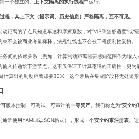
配到一个独立的、
上下文隔离的执行线程
中运行。
计算过程，其上下文（提示词、历史信息）严格隔离，互不可见。
距离的节点只知道车速和摩擦系数，对“VIP乘坐舒适度”或“硬
约束不会被商业考量稀释，法规红线也不会被工程便利性妥协。
了任务间的依赖关系（例如，计算制动距离需要感知范围作为输入
的输入传递给下游节点。这不仅保证了计算逻辑的正确性，更为
游计算出的制动距离却要80米，这个矛盾在集成阶段将无处遁
口
业可版本控制、可测试、可审计的
一等资产
。我们称之为“
安全约
通常使用YAML或JSON格式），形成一个
安全约束注册表
。这