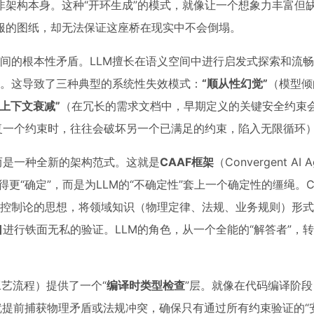
非架构本身。这种“开环生成”的模式，就像让一个想象力丰富但
服的图纸，却无法保证这座桥在现实中不会倒塌。
”之间的根本性矛盾。LLM擅长在语义空间中进行启发式探索和流
畏”。这导致了三种典型的系统性失效模式：
“顺从性幻觉”
（模型倾
“上下文衰减”
（在冗长的需求文档中，早期定义的关键安全约束
修复一个约束时，往往会破坏另一个已满足的约束，陷入无限循环
而是一种全新的架构范式。这就是
CAAF框架
（Convergent AI A
得更“确定”，而是为LLM的“不确定性”套上一个确定性的缰绳。CA
鉴了控制论的思想，将领域知识（物理定律、法规、业务规则）形
口
进行铁面无私的验证。LLM的角色，从一个全能的“解答者”，
工艺流程）提供了一个“
编译时类型检查
”层。就像在代码编译阶
就提前捕获物理矛盾或法规冲突，确保只有通过所有约束验证的“