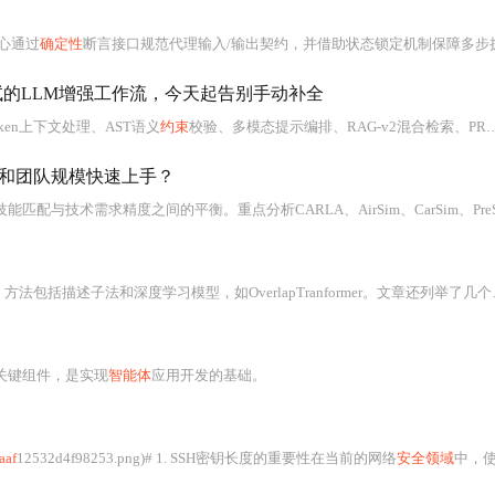
心通过
确定性
断言接口规范代理输入/输出契约，并借助状态锁定机制保障多步执行中的一致性与原子性
试的LLM增强工作流，今天起告别手动补全
token上下文处理、AST语义
约束
校验、多模态提示编排、RAG-v2混合检索、PR双模审查及团队知识图谱构建等核心技术。重点介绍智能代码生成、
算和团队规模快速上手？
间的平衡。重点分析CARLA、AirSim、CarSim、PreScan等26款主流工具在开源生态、云成本控制、传感器仿真精度、场景复杂度支持及长期兼容性等方面的表现，并提出
回环检测是机器人识别曾到过场景的能力，在SLAM建图
关键组件，是实现
智能体
应用开发的基础。
aaf
12532d4f98253.png)# 1. SSH密钥长度的重要性在当前的网络
安全领域
中，使用SSH（Secure S