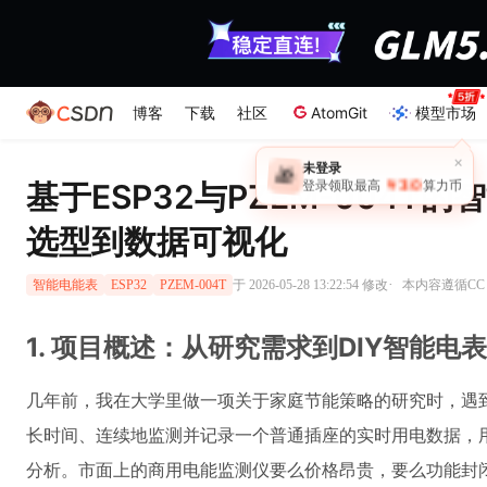
博客
下载
社区
AtomGit
模型市场
×
未登录
🎁
￥30
基于ESP32与PZEM-004T
登录领取最高
算力币
选型到数据可视化
·
于 2026-05-28 13:22:54 修改
本内容遵循CC 4
智能电能表
ESP32
PZEM-004T
1. 项目概述：从研究需求到DIY智能电
几年前，我在大学里做一项关于家庭节能策略的研究时，遇
长时间、连续地监测并记录一个普通插座的实时用电数据，用于后
分析。市面上的商用电能监测仪要么价格昂贵，要么功能封