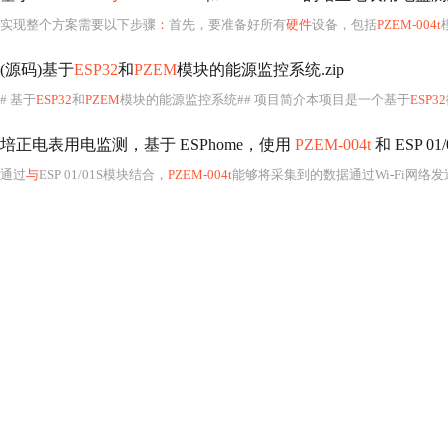
实现整个方案需要以下步骤
：
首先，要准备好所有
硬件
设备，包括
PZEM-004t
(源码)基于
ESP32
和
PZEM
模块的能源监控系统.zip
# 基于
ESP32
和
PZEM
模块的能源监控系统## 项目简介本项目是一个基于
ESP32
培正电表用电监测，基于 ESPhome，使用
PZEM-004t
和 ESP 01
通过
与
ESP 01/01S模块结合，
PZEM-004t
能够将采集到的数据通过Wi
-
Fi网络