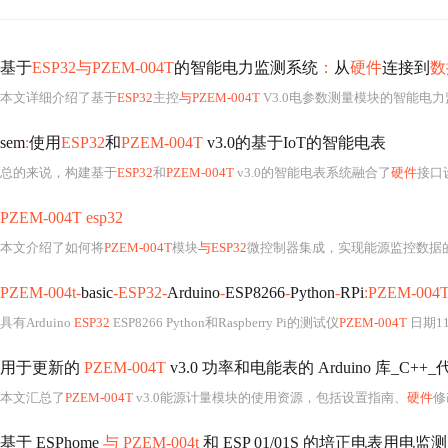
基于
ESP32与PZEM-004T
的智能电力监测系统
：
从
硬件
连接到
数
本文详细介绍了基于
ESP32
主控
与PZEM-004T
V3.0电参数测量模块的智能电
sem
:
使用
ESP32
和
PZEM-004T
v3.0的基于IoT的智能电表
总的来说，构建基于
ESP32
和
PZEM-004T
v3.0的智能电表系统融合了
硬件
接口设计、
PZEM-004T esp32
本文介绍了如何将
PZEM-004T
模块
与ESP32
微控制器集成，实现能源监控数据
PZEM-004t-
basic
-ESP32-
Arduino
-
ESP8266
-
Python
-
RPi
:PZEM-004
具有Arduino
ESP32
ESP8266 Python和Raspberry Pi的测试仪
PZEM-004T
日期1
用于更新的
PZEM-004T
v3.0 功率和电能表的 Arduino 库_C+
本文汇总了
PZEM-004T
v3.0能源计量模块的使用资源，包括设置指南、
硬件
修改
基于 ESPhome
与 PZEM-004t
和 ESP 01/01S 的培正电表用电监测及 