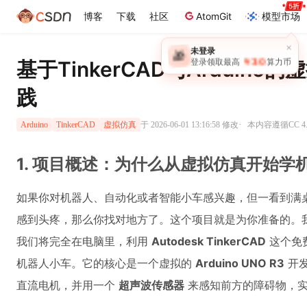
博客
下载
社区
AtomGit
模型市场
×
未登录
🎁
￥30
基于TinkerCAD与Arduin
登录领取最高
算力币
践
·
于 2026-06-01 13:16:58 修改
本内容遵循CC 4.
Arduino
TinkerCAD
虚拟仿真
1. 项目概述：为什么从虚拟仿真开始学
如果你对机器人、自动化或者智能小车感兴趣，但一看到满
感到头疼，那么你找对地方了。这个项目就是为你准备的。
我们将完全在电脑里，利用
Autodesk TinkerCAD
这个免
机器人小车。它的核心是一个虚拟的
Arduino UNO R3
开
直流电机，并用一个
超声波传感器
来感知前方的障碍物，实