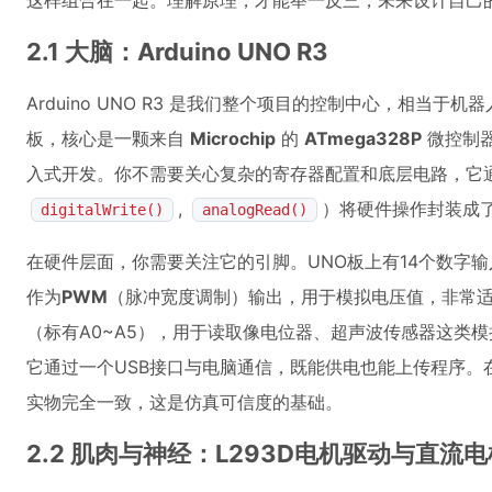
这样组合在一起。理解原理，才能举一反三，未来设计自己
2.1 大脑：Arduino UNO R3
Arduino UNO R3 是我们整个项目的控制中心，相当于
板，核心是一颗来自
Microchip
的
ATmega328P
微控制
入式开发。你不需要关心复杂的寄存器配置和底层电路，它
,
）将硬件操作封装成
digitalWrite()
analogRead()
在硬件层面，你需要关注它的引脚。UNO板上有14个数字输入
作为
PWM
（脉冲宽度调制）输出，用于模拟电压值，非常适
（标有A0~A5），用于读取像电位器、超声波传感器这类
它通过一个USB接口与电脑通信，既能供电也能上传程序。在T
实物完全一致，这是仿真可信度的基础。
2.2 肌肉与神经：L293D电机驱动与直流电