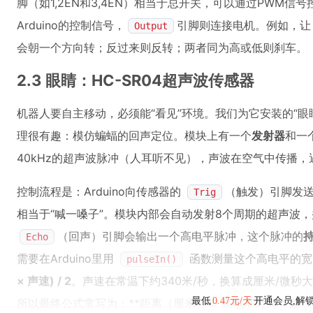
脚（如1,2EN和3,4EN）相当于总开关，可以通过PWM信
Arduino的控制信号，
引脚则连接电机。例如，让 In
Output
会朝一个方向转；反过来则反转；两者同为高或低则刹车。
2.3 眼睛：HC-SR04超声波传感器
机器人要自主移动，必须能“看见”环境。我们为它安装的“眼
理很有趣：模仿蝙蝠的回声定位。模块上有一个
发射器
和一
40kHz的超声波脉冲（人耳听不见），声波在空气中传播
控制流程是：Arduino向传感器的
（触发）引脚发送
Trig
相当于“喊一嗓子”。模块内部会自动发射8个周期的超声波
（回声）引脚会输出一个高电平脉冲，这个脉冲的
Echo
需要在Arduino里用
函数测量这个高电平的宽
pulseIn()
× 声速) / 2
。声速在常温下约340米/秒，换算成厘米/微秒大
最低
0.47元/天
开通会员,解
所以最终公式常写为：**距离（厘米） = 高电平时间（微