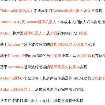
Tinkercad虚拟仿真
：零成本学习
Arduino避障机器人
设计
与
编程
TinkerCAD仿真Arduino避障机器人
：零成本入门嵌入式
与
自动
Arduino
超声波
避障机器人
：从
仿真
到实物的入门
实践
基于
Arduino与
超声波传感器的
虚拟避障机器人仿真与
实现
基于
Tinkercad与
Fusion 360的自主
避障
小车：从
虚拟仿真
到实体
基于
Arduino与
超声波传感器的
避障机器人仿真与
实现
Arduino避障
小车全攻略：从超声波传感器到电机驱动的
虚拟仿
Arduino避障机器人
：从传感器原理到完整项目实现
从零打造3D打印
机器人
：设计、组装
与
编程全攻略