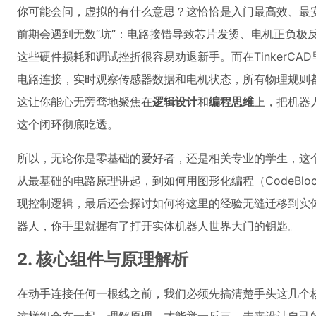
你可能会问，虚拟的有什么意思？这恰恰是入门最高效、最
前期会遇到无数“坑”：电路接错导致芯片发烫、电机正负极反
这些硬件损耗和调试挫折很容易劝退新手。而在TinkerCA
电路连接，实时观察传感器数据和电机状态，所有物理规则
这让你能心无旁骛地聚焦在
逻辑设计
和
编程思维
上，把机器
这个闭环彻底吃透。
所以，无论你是零基础的爱好者，还是相关专业的学生，这
从最基础的电路原理讲起，到如何用图形化编程（CodeBloc
现控制逻辑，最后还会探讨如何将这里的经验无缝迁移到实
器人，你手里就握有了打开实体机器人世界大门的钥匙。
2. 核心组件与原理解析
在动手连接任何一根线之前，我们必须先搞清楚手头这几个