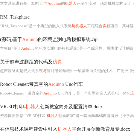
本文系统讲解基于3D打印
与Arduino
的
机器人
开发全流程，涵盖机械结构设计（Fu
RM_Taskphase
“RM_Taskphase”是一个典型的嵌入式系统
与机器人
工程综合
实践
项目，其标题中的
(源码)基于
Arduino
的环境监测电路模拟系统.zip
本项目“基于
Arduino
的环境监测电路模拟系统”是一个综合性、模块化设计的嵌
关于超声波测距的代码及
仿真
超声波测距是嵌入式系统
与
智能感知领域中一项基础而关键的技术，广泛应用
Robot-Cleaner:带真空的
Arduino
Uno汽车
Robot-Cleaner：带真空的
Arduino
Uno汽车，是一个典型的嵌入式机电一体化
VR-3D打印-
机器人
创新教室简介及配置清单.docx
资源摘要信息:“VR-3D打印-
机器人
创新教室”是一套面向基础教育阶段（小学高
在信息技术课程建设中引入
机器人
平台开展创新教育及专.docx