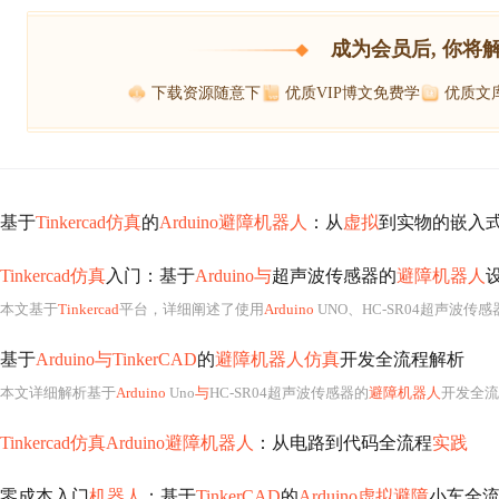
成为会员后, 你将
下载资源随意下
优质VIP博文免费学
优质文
基于
Tinkercad仿真
的
Arduino避障机器人
：从
虚拟
到实物的嵌入
Tinkercad仿真
入门：基于
Arduino与
超声波传感器的
避障机器人
本文基于
Tinkercad
平台，详细阐述了使用
Arduino
UNO、HC-SR04超声波传
基于
Arduino与TinkerCAD
的
避障机器人仿真
开发全流程解析
本文详细解析基于
Arduino
Uno
与
HC-SR04超声波传感器的
避障机器人
开发全流
Tinkercad仿真Arduino避障机器人
：从电路到代码全流程
实践
零成本入门
机器人
：基于
TinkerCAD
的
Arduino虚拟避障
小车全