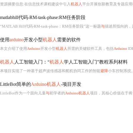
资源摘要信息:在信息技术课程建设中引入
机器人
平台开展创新教育及专题应用研究，是一项立足基础教育改
matlabhill代码-RM-task-phase:RM任务阶段
“MATLAB Hill代码-RM-task-phase：RM任务阶段”这一标题
与
描述所指向的，
使用
arduino
开发小型
机器人
需要的软件
本文介绍了使用
Arduino
开发小型
机器人
所需的关键软件工具，包括
Arduino
ID
机器人
人工智能入门：“
机器人
学人工智能入门”教程系列材料
本项目实现了一种基于超声波传感器和舵机协同工作的智能
避障
小车控制系统。通过实
LittleBot简单的
Arduino机器人
-项目开发
LittleBot作为一个面向儿童
与
初学者的
Arduino机器人
项目，其核心价值在于将