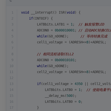
C
1
void
 __interrupt() ISR(
void
) {
2
if
(INT0IF) {
3
        LATBbits.LATB1 = 
1
;  
// 触发报警LED
4
        ADCON0 = 
0b00010001
; 
// 启动ADC转换CEL
5
while
(GO_nDONE);      
// 等待转换完成
6
        cell1_voltage = (ADRESH<<
8
)+ADRESL;
7
8
// 相同流程读取CELL2
9
        ADCON0 = 
0b00010101
;
10
while
(GO_nDONE);
11
        cell2_voltage = (ADRESH<<
8
)+ADRESL;
12
13
if
(cell1_voltage > 
4350
 || cell2_volt
14
            LATBbits.LATB0 = 
1
;  
// 使能电量平
15
            __delay_ms(
500
);
16
            LATBbits.LATB0 = 
0
;
17
        }