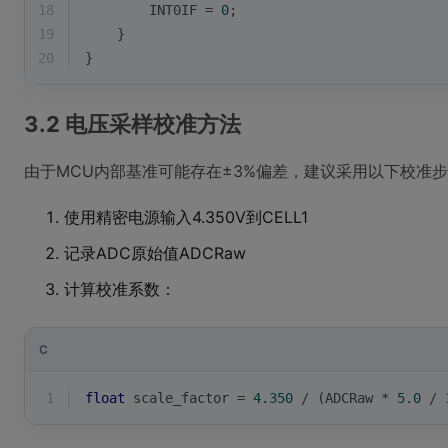
18
        INT0IF = 
0
;
19
    }
20
}
3.2 电压采样校准方法
由于MCU内部基准可能存在±3%偏差，建议采用以下校准
使用精密电源输入4.350V到CELL1
记录ADC原始值ADCRaw
计算校准系数：
C
1
float
 scale_factor = 
4.350
 / (ADCRaw * 
5.0
 / 