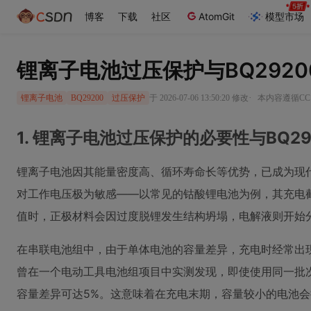
博客
下载
社区
AtomGit
模型市场
锂离子电池过压保护与BQ292
·
于 2026-07-06 13:50:20 修改
本内容遵循CC 
锂离子电池
BQ29200
过压保护
1. 锂离子电池过压保护的必要性与BQ2
锂离子电池因其能量密度高、循环寿命长等优势，已成为现
对工作电压极为敏感——以常见的钴酸锂电池为例，其充电截止
值时，正极材料会因过度脱锂发生结构坍塌，电解液则开始
在串联电池组中，由于单体电池的容量差异，充电时经常出
曾在一个电动工具电池组项目中实测发现，即使使用同一批
容量差异可达5%。这意味着在充电末期，容量较小的电池