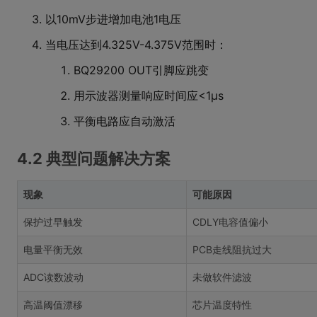
以10mV步进增加电池1电压
当电压达到4.325V-4.375V范围时：
BQ29200 OUT引脚应跳变
用示波器测量响应时间应<1μs
平衡电路应自动激活
4.2 典型问题解决方案
现象
可能原因
保护过早触发
CDLY电容值偏小
电量平衡无效
PCB走线阻抗过大
ADC读数波动
未做软件滤波
高温阈值漂移
芯片温度特性