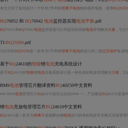
本文介绍了如何设计一个针对2节串联
锂离子电池
组的保护电路，使用
BQ2920
BQ
76952 和
BQ
76942
电池
监控器实现
电池平衡
.pdf
BQ
76952和
BQ
76942
电池
监控器是TI公司提供的高级
电池
管理解决
方案
，它们
TI-
BQ29200
.pdf
TI公司的
BQ29200
是一款专为2节串联
锂离子电池
组设计的二级
过压保护
集成电路
基于
BQ
24610的
智能
锂
电池
充电系统设计
基于
BQ
24610的
智能
锂
电池
充电系统设计是一种先进的电源管理解决
方案
，它由Texa
BMS
电池
管理芯片翻译资料
BQ
40Z50中文资料
### BMS
电池
管理芯片
BQ
40Z50知识点总结#### 一、产品概述
BQ
40Z50是德州
锂
电池
充放电管理芯片
BQ
24610中文资料
BQ
24610是一款专为
锂离子
或锂聚合物
电池
设计的单机同步开关模式充电管理芯片，它由Texas Instrument