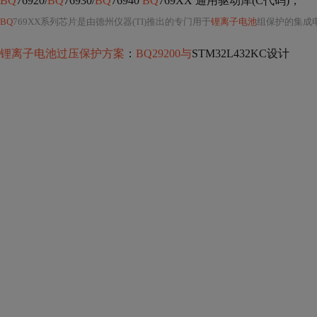
BQ
76920/
BQ
76930/
BQ
76940
BQ
769XX 通用驱动库(C代码)；
BQ
769XX系列芯片是由德州仪器(TI)推出的专门用于
锂离子电池
组保护的集成
锂离子电池过压保护方案
：
BQ29200与
STM32L432KC设计