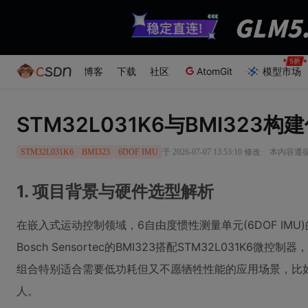
博客
下载
社区
AtomGit
模型市场
STM32L031K6与BMI323构
·
于 2026-07-07 13:53:10 修改
本内容遵循C
STM32L031K6
BMI323
6DOF IMU
1. 项目背景与硬件选型解析
在嵌入式运动控制领域，6自由度惯性测量单元(6DOF IM
Bosch Sensortec的BMI323搭配STM32L031K
组合特别适合需要低功耗但又不愿牺牲性能的应用场景，比
人。