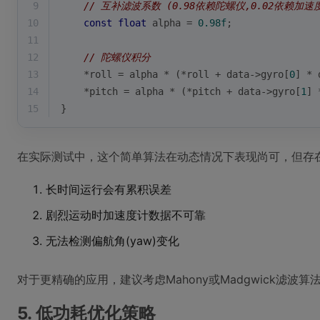
9
// 互补滤波系数 (0.98依赖陀螺仪,0.02依赖加速
10
const
float
 alpha = 
0.98f
;
11
12
// 陀螺仪积分
13
    *roll = alpha * (*roll + data->gyro[
0
] * 
14
    *pitch = alpha * (*pitch + data->gyro[
1
] 
15
}
在实际测试中，这个简单算法在动态情况下表现尚可，但存
长时间运行会有累积误差
剧烈运动时加速度计数据不可靠
无法检测偏航角(yaw)变化
对于更精确的应用，建议考虑Mahony或Madgwick滤波
5. 低功耗优化策略