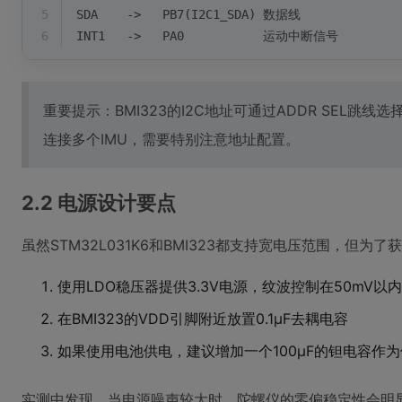
5
SDA    ->   PB7(I2C1_SDA) 数据线
6
INT1   ->   PA0           运动中断信号
重要提示：BMI323的I2C地址可通过ADDR SEL跳线选
连接多个IMU，需要特别注意地址配置。
2.2 电源设计要点
虽然STM32L031K6和BMI323都支持宽电压范围，但为
使用LDO稳压器提供3.3V电源，纹波控制在50mV以内
在BMI323的VDD引脚附近放置0.1μF去耦电容
如果使用电池供电，建议增加一个100μF的钽电容作
实测中发现，当电源噪声较大时，陀螺仪的零偏稳定性会明显