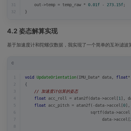
31
    out->temp = temp_raw * 
0.01f
 - 
273.15f
;
32
}
4.2 姿态解算实现
基于加速度计和陀螺仪数据，我实现了一个简单的互补滤波
C
1
void
UpdateOrientation
(IMU_Data* data, 
float
*
2
{
3
// 加速度计估算的姿态
4
float
 acc_roll = atan2f(data->accel[
1
], d
5
float
 acc_pitch = atan2f(-data->accel[
0
],
6
                            sqrtf(data->accel
7
                                 data->accel[
8