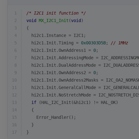
1
/* I2C1 init function */
2
void
MX_I2C1_Init
(
void
)
3
{
4
  hi2c1.Instance = I2C1;
5
  hi2c1.Init.Timing = 
0x00303D5B
; 
// 1MHz
6
  hi2c1.Init.OwnAddress1 = 
0
;
7
  hi2c1.Init.AddressingMode = I2C_ADDRESSINGM
8
  hi2c1.Init.DualAddressMode = I2C_DUALADDRES
9
  hi2c1.Init.OwnAddress2 = 
0
;
10
  hi2c1.Init.OwnAddress2Masks = I2C_OA2_NOMAS
11
  hi2c1.Init.GeneralCallMode = I2C_GENERALCAL
12
  hi2c1.Init.NoStretchMode = I2C_NOSTRETCH_DI
13
if
 (HAL_I2C_Init(&hi2c1) != HAL_OK)
14
  {
15
    Error_Handler();
16
  }
17
}