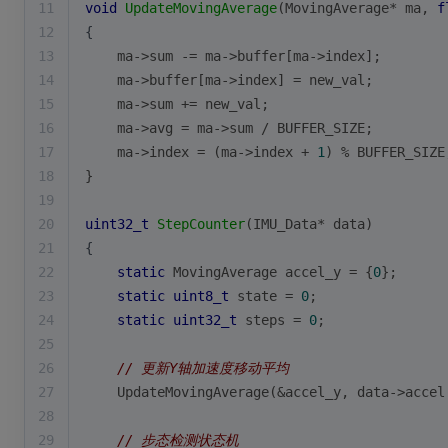
11
void
UpdateMovingAverage
(MovingAverage* ma, 
f
12
{
13
    ma->sum -= ma->buffer[ma->index];
14
    ma->buffer[ma->index] = new_val;
15
    ma->sum += new_val;
16
    ma->avg = ma->sum / BUFFER_SIZE;
17
    ma->index = (ma->index + 
1
) % BUFFER_SIZE
18
}
19
20
uint32_t
StepCounter
(IMU_Data* data)
21
{
22
static
 MovingAverage accel_y = {
0
};
23
static
uint8_t
 state = 
0
;
24
static
uint32_t
 steps = 
0
;
25
26
// 更新Y轴加速度移动平均
27
    UpdateMovingAverage(&accel_y, data->accel
28
29
// 步态检测状态机