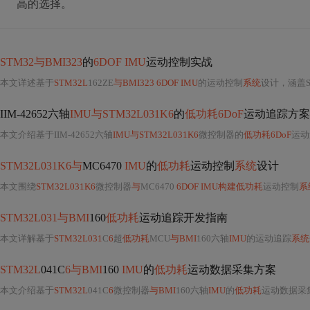
高的选择。
STM32与BMI323
的
6DOF IMU
运动控制实战
本文详述基于
STM32L
162ZE
与BMI323 6DOF IMU
的运动控制
系统
设计，涵盖SPI硬件接口
IIM-42652六轴
IMU与STM32L031K6
的
低功耗6DoF
运动追踪方案
本文介绍基于IIM-42652六轴
IMU与STM32L031K6
微控制器的
低功耗6DoF
运动追踪实
STM32L031K6与
MC6470
IMU
的
低功耗
运动控制
系统
设计
本文围绕
STM32L031K6
微控制器
与
MC6470
6DOF IMU构建低功耗
运动控制
系
STM32L031与BMI
160
低功耗
运动追踪开发指南
本文详解基于
STM32L031
C
6
超
低功耗
MCU
与BMI
160六轴
IMU
的运动追踪
系统
STM32L
041C
6与BMI
160
IMU
的
低功耗
运动数据采集方案
本文介绍基于
STM32L
041C
6
微控制器
与BMI
160六轴
IMU
的
低功耗
运动数据采集方案