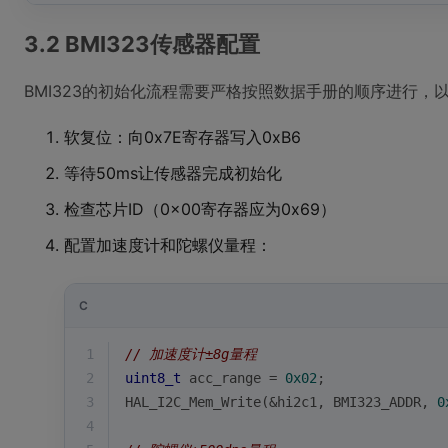
3.2 BMI323传感器配置
BMI323的初始化流程需要严格按照数据手册的顺序进行，
软复位：向0x7E寄存器写入0xB6
等待50ms让传感器完成初始化
检查芯片ID（0x00寄存器应为0x69）
配置加速度计和陀螺仪量程：
C
1
// 加速度计±8g量程
2
uint8_t
 acc_range = 
0x02
; 
3
HAL_I2C_Mem_Write(&hi2c1, BMI323_ADDR, 
0
4