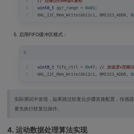
5
// 陀螺仪±500dps量程  
6
uint8_t
 gyr_range = 
0x01
;
7
HAL_I2C_Mem_Write(&hi2c1, BMI323_ADDR, 
0
启用FIFO缓冲区模式：
C
1
uint8_t
 fifo_ctrl = 
0x47
; 
// 加速度+陀螺仪
2
HAL_I2C_Mem_Write(&hi2c1, BMI323_ADDR, 
0
实际测试中发现，如果跳过软复位步骤直接配置，传感器
要先执行软复位操作。
4. 运动数据处理算法实现