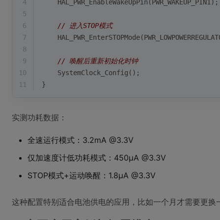
4
    HAL_PWR_EnableWakeUpPin(PWR_WAKEUP_PIN1);
5
6
// 进入STOP模式
7
    HAL_PWR_EnterSTOPMode(PWR_LOWPOWERREGULAT
8
9
// 唤醒后重新初始化时钟
10
    SystemClock_Config();
11
}
实测功耗数据：
全速运行模式：3.2mA @3.3V
仅加速度计低功耗模式：450μA @3.3V
STOP模式+运动唤醒：1.8μA @3.3V
这种配置特别适合电池供电的应用，比如一个月才需要更换