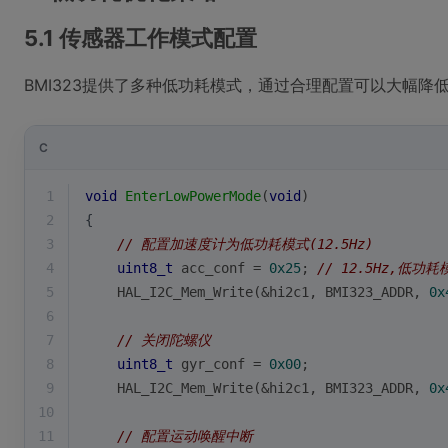
5.1 传感器工作模式配置
BMI323提供了多种低功耗模式，通过合理配置可以大幅降
C
1
void
EnterLowPowerMode
(
void
)
2
{
3
// 配置加速度计为低功耗模式(12.5Hz)
4
uint8_t
 acc_conf = 
0x25
; 
// 12.5Hz,低功耗
5
    HAL_I2C_Mem_Write(&hi2c1, BMI323_ADDR, 
0x
6
7
// 关闭陀螺仪
8
uint8_t
 gyr_conf = 
0x00
;
9
    HAL_I2C_Mem_Write(&hi2c1, BMI323_ADDR, 
0x
10
11
// 配置运动唤醒中断