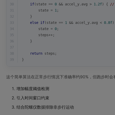
30
if
(state == 
0
 && accel_y.avg > 
1.2f
) { 
//
31
        state = 
1
;
32
    } 
33
else
if
(state == 
1
 && accel_y.avg < 
0.8f
)
34
        state = 
0
;
35
        steps++;
36
    }
37
38
return
 steps;
39
}
这个简单算法在正常步行情况下准确率约90%，但跑步时会
增加幅度阈值检测
引入时间窗口约束
结合陀螺仪数据排除非步行运动