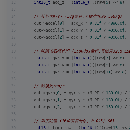
12
int16_t
 acc_z = (
int16_t
)((raw[
5
] << 
8
) |
13
14
// 转换为m/s² (±8g量程,灵敏度4096 LSB/g)
15
    out->accel[
0
] = acc_x * 
9.81f
 / 
4096.0f
;
16
    out->accel[
1
] = acc_y * 
9.81f
 / 
4096.0f
;
17
    out->accel[
2
] = acc_z * 
9.81f
 / 
4096.0f
;
18
19
// 陀螺仪数据处理 (±500dps量程,灵敏度32.8 LSB
20
int16_t
 gyr_x = (
int16_t
)((raw[
7
] << 
8
) |
21
int16_t
 gyr_y = (
int16_t
)((raw[
9
] << 
8
) |
22
int16_t
 gyr_z = (
int16_t
)((raw[
11
] << 
8
) 
23
24
// 转换为rad/s
25
    out->gyro[
0
] = gyr_x * (M_PI / 
180.0f
) / 
26
    out->gyro[
1
] = gyr_y * (M_PI / 
180.0f
) / 
27
    out->gyro[
2
] = gyr_z * (M_PI / 
180.0f
) / 
28
29
// 温度处理 (16位有符号数, 0.01K/LSB)
30
int16_t
 temp_raw = (
int16_t
)((raw[
13
] << 