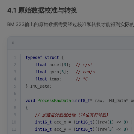
4.1 原始数据校准与转换
BMI323输出的原始数据需要经过校准和转换才能得到实
C
1
typedef
struct
 {
2
float
 accel[
3
];  
// m/s²
3
float
 gyro[
3
];   
// rad/s
4
float
 temp;      
// °C
5
} IMU_Data;
6
7
void
ProcessRawData
(
uint8_t
* raw, IMU_Data* o
8
{
9
// 加速度计数据处理 (16位有符号数)
10
int16_t
 acc_x = (
int16_t
)((raw[
1
] << 
8
) |
11
int16_t
 acc_y = (
int16_t
)((raw[
3
] << 
8
) |