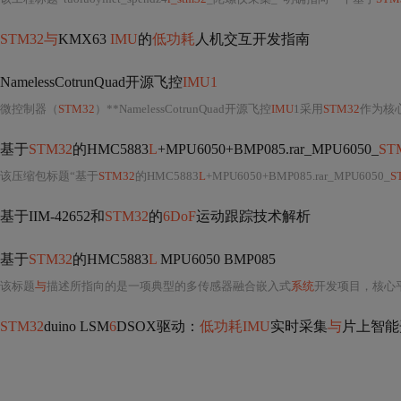
STM32与
KMX63
IMU
的
低功耗
人机交互开发指南
NamelessCotrunQuad开源飞控
IMU1
微控制器（
STM32
）**NamelessCotrunQuad开源飞控
IMU
1采用
STM32
作为核
基于
STM32
的HMC5883
L
+MPU6050+BMP085.rar_MPU6050_
ST
该压缩包标题“基于
STM32
的HMC5883
L
+MPU6050+BMP085.rar_MPU6050_
S
基于IIM-42652和
STM32
的
6DoF
运动跟踪技术解析
基于
STM32
的HMC5883
L
MPU6050 BMP085
该标题
与
描述所指向的是一项典型的多传感器融合嵌入式
系统
开发项目，核心平台为
STM32
duino LSM
6
DSOX驱动：
低功耗IMU
实时采集
与
片上智能