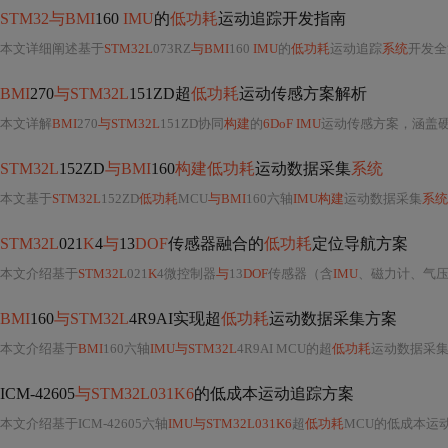
STM32与BMI
160
IMU
的
低功耗
运动追踪开发指南
本文详细阐述基于
STM32L
073RZ
与BMI
160
IMU
的
低功耗
运动追踪
系统
开发全流程
BMI
270
与STM32L
151ZD超
低功耗
运动传感方案解析
本文详解
BMI
270
与STM32L
151ZD协同
构建
的
6DoF IMU
运动传感方案，涵盖硬件设计（电源滤波、I²C匹配、PCB布局）、固件开发（初始化时序
STM32L
152ZD
与BMI
160
构建低功耗
运动数据采集
系统
本文基于
STM32L
152ZD
低功耗
MCU
与BMI
160六轴
IMU构建
运动数据采集
系统
STM32L
021
K
4
与
13
DOF
传感器融合的
低功耗
定位导航方案
本文介绍基于
STM32L
021
K
4微控制器
与
13
DOF
传感器（含
IMU
、磁力计、气
BMI
160
与STM32L
4R9AI实现超
低功耗
运动数据采集方案
本文介绍基于
BMI
160六轴
IMU与STM32L
4R9AI MCU的超
低功耗
运动数据采
ICM-42605
与STM32L031K6
的低成本运动追踪方案
本文介绍基于ICM-42605六轴
IMU与STM32L031K6
超
低功耗
MCU的低成本运