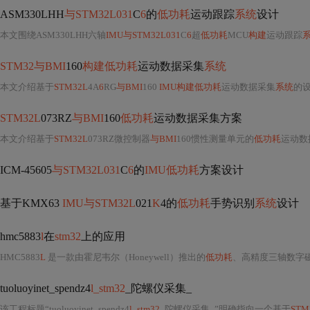
ASM330LHH
与STM32L031
C
6
的
低功耗
运动跟踪
系统
设计
本文围绕ASM330LHH六轴
IMU与STM32L031
C
6
超
低功耗
MCU
构建
运动跟踪
STM32与BMI
160
构建低功耗
运动数据采集
系统
本文介绍基于
STM32L
4A
6
RG
与BMI
160
IMU构建低功耗
运动数据采集
系统
的
STM32L
073RZ
与BMI
160
低功耗
运动数据采集方案
本文介绍基于
STM32L
073RZ微控制器
与BMI
160惯性测量单元的
低功耗
运动数
ICM-45605
与STM32L031
C
6
的
IMU低功耗
方案设计
基于KMX63
IMU与STM32L
021
K
4的
低功耗
手势识别
系统
设计
hmc5883
l
在
stm32
上的应用
HMC5883
L
是一款由霍尼韦尔（Honeywell）推出的
低功耗
、高精度三轴数字磁力计（即电子罗盘芯
tuoluoyinet_spendz4
l_stm32
_陀螺仪采集_
该工程标题“tuoluoyinet_spendz4
l_stm32
_陀螺仪采集_”明确指向一个基于
STM